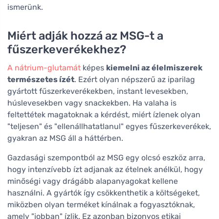
ismerünk.
Miért adják hozzá az MSG-t a
fűszerkeverékekhez?
A nátrium-glutamát
képes
kiemelni az élelmiszerek
természetes ízét
. Ezért olyan népszerű az iparilag
gyártott fűszerkeverékekben, instant levesekben,
húslevesekben vagy snackekben. Ha valaha is
feltettétek magatoknak a kérdést, miért ízlenek olyan
"teljesen" és "ellenállhatatlanul" egyes fűszerkeverékek,
gyakran az MSG áll a háttérben.
Gazdasági szempontból az MSG egy olcsó eszköz arra,
hogy intenzívebb ízt adjanak az ételnek anélkül, hogy
minőségi vagy drágább alapanyagokat kellene
használni. A gyártók így csökkenthetik a költségeket,
miközben olyan terméket kínálnak a fogyasztóknak,
amely "jobban" ízlik. Ez azonban bizonyos etikai