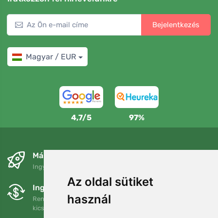
Bejelentkezés
Magyar / EUR
4,7/5
97%
Másnapra és ingyenesen
Ingyenes szállítás a következő összeg felett: 80 EUR
Az oldal sütiket
Ingyenes csere és visszaküldés
használ
Rendelését 90 napon belül bármikor visszaküldheti vagy
kicserélheti.