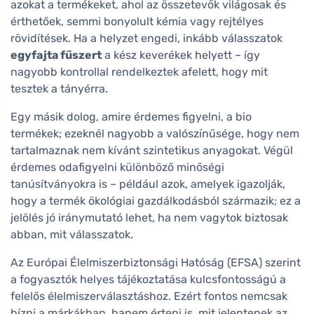
azokat a termékeket, ahol az összetevők világosak és
érthetőek, semmi bonyolult kémia vagy rejtélyes
rövidítések. Ha a helyzet engedi, inkább válasszatok
egyfajta fűszert
a kész keverékek helyett – így
nagyobb kontrollal rendelkeztek afelett, hogy mit
tesztek a tányérra.
Egy másik dolog, amire érdemes figyelni, a bio
termékek; ezeknél nagyobb a valószínűsége, hogy nem
tartalmaznak nem kívánt szintetikus anyagokat. Végül
érdemes odafigyelni különböző minőségi
tanúsítványokra is – például azok, amelyek igazolják,
hogy a termék ökológiai gazdálkodásból származik; ez a
jelölés jó iránymutató lehet, ha nem vagytok biztosak
abban, mit válasszatok.
Az Európai Élelmiszerbiztonsági Hatóság (EFSA) szerint
a fogyasztók helyes tájékoztatása kulcsfontosságú a
felelős élelmiszerválasztáshoz. Ezért fontos nemcsak
bízni a márkákban, hanem érteni is, mit jelentenek az