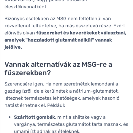
élesztőkivonatként.
Bizonyos esetekben az MSG nem feltétlenül van
közvetlenül feltüntetve, ha más összetevő része. Ezért
előnyös olyan
fűszereket és keverékeket választani,
amelyek "hozzáadott glutamát nélkül" vannak
jelölve
.
Vannak alternatívák az MSG-re a
fűszerekben?
Szerencsére igen. Ha nem szeretnétek lemondani a
gazdag ízről, de elkerülnétek a nátrium-glutamátot,
léteznek természetes lehetőségek, amelyek hasonló
hatást érhetnek el. Például:
Szárított gombák
, mint a shiitake vagy a
vargánya, természetes glutamátot tartalmaznak, és
umami ízt adnak az ételeknek.