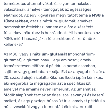
természetes alternatívákat, és olyan termékeket
választanak, amelyek támogatják az egészséges
életmódot. Az egyik gyakran megvitatott téma a
MSG a
fűszerekben
, azaz a nátrium-glutamát, amelyet
nemcsak az ételekhez, hanem az előre elkészített
fűszerkeverékekhez is hozzáadnak. Mi is pontosan az
MSG, miért használják a fűszerekben, és kerülnünk
kellene-e?
Az MSG, vagyis
nátrium-glutamát
(mononátrium-
glutamát), a glutaminsav – egy aminosav, amely
természetesen előfordul például a paradicsomban,
sajtban vagy gombában – sója. Ezt az anyagot először a
20. század elején izolálta Kikunae Ikeda japán kémikus,
aki megpróbálta megragadni azt a specifikus ízt,
amelyet ma
umami
néven ismerünk. Az umamit az
ötödik alapíznek tartják az édes, sós, savanyú és keserű
mellett, és egy gazdag, húsos ízt ír le, amelyet például a
húslevesekből vagy a fermentált élelmiszerekből