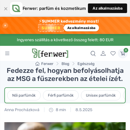
×
Ferwer: parfüm és kozmetikum
Az alkalmazásba
⚡
SUMMER kedvezmény most!
×
SUMMER
Az alkalmazásba
Ingyenes szállítás a következő összeg felett: 80 EUR
0
Ferwer
Blog
Egészség
Fedezze fel, hogyan befolyásolhatja
az MSG a fűszerekben az ételei ízét.
Női parfümök
Férfi parfümök
Unisex parfümök
L
Anna Procházková
8 min
8.5.2025