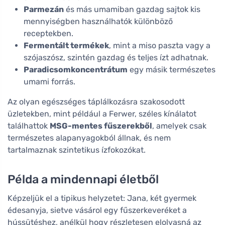
Parmezán
és más umamiban gazdag sajtok kis
mennyiségben használhatók különböző
receptekben.
Fermentált termékek
, mint a miso paszta vagy a
szójaszósz, szintén gazdag és teljes ízt adhatnak.
Paradicsomkoncentrátum
egy másik természetes
umami forrás.
Az olyan egészséges táplálkozásra szakosodott
üzletekben, mint például a Ferwer, széles kínálatot
találhattok
MSG-mentes fűszerekből
, amelyek csak
természetes alapanyagokból állnak, és nem
tartalmaznak szintetikus ízfokozókat.
Példa a mindennapi életből
Képzeljük el a tipikus helyzetet: Jana, két gyermek
édesanyja, sietve vásárol egy fűszerkeveréket a
hússütéshez, anélkül hogy részletesen elolvasná az