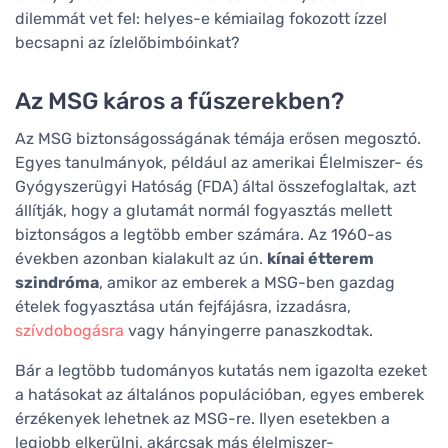
dilemmát vet fel: helyes-e kémiailag fokozott ízzel
becsapni az ízlelőbimbóinkat?
Az MSG káros a fűszerekben?
Az MSG biztonságosságának témája erősen megosztó.
Egyes tanulmányok, például az amerikai Élelmiszer- és
Gyógyszerügyi Hatóság (FDA) által összefoglaltak, azt
állítják, hogy a glutamát normál fogyasztás mellett
biztonságos a legtöbb ember számára. Az 1960-as
években azonban kialakult az ún.
kínai étterem
szindróma
, amikor az emberek a MSG-ben gazdag
ételek fogyasztása után fejfájásra, izzadásra,
szívdobogásra
vagy hányingerre panaszkodtak.
Bár a legtöbb tudományos kutatás nem igazolta ezeket
a hatásokat az általános populációban, egyes emberek
érzékenyek lehetnek az MSG-re. Ilyen esetekben a
legjobb elkerülni, akárcsak más élelmiszer-