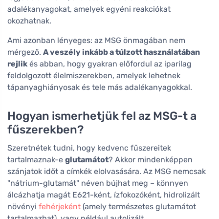
adalékanyagokat, amelyek egyéni reakciókat
okozhatnak.
Ami azonban lényeges: az MSG önmagában nem
mérgező.
A veszély inkább a túlzott használatában
rejlik
és abban, hogy gyakran előfordul az iparilag
feldolgozott élelmiszerekben, amelyek lehetnek
tápanyaghiányosak és tele más adalékanyagokkal.
Hogyan ismerhetjük fel az MSG-t a
fűszerekben?
Szeretnétek tudni, hogy kedvenc fűszereitek
tartalmaznak-e
glutamátot
? Akkor mindenképpen
szánjatok időt a címkék elolvasására. Az MSG nemcsak
"nátrium-glutamát" néven bújhat meg – könnyen
álcázhatja magát E621-ként, ízfokozóként, hidrolizált
növényi
fehérjeként
(amely természetes glutamátot
tartalmazhat), vagy például autolizált