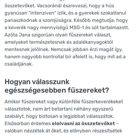
összetevőket. Vacsoránál észreveszi, hogy a hús
gyanúsan "intenzíven" ízlik, és a gyerekek szokatlanul
panaszkodnak a szomjúságra. Később megtudja, hogy
a keverék nagy mennyiségű MSG-t és sót tartalmazott.
Azóta Jana szigorúan olyan fűszereket választ,
amelyeket természetesnek és adalékanyagoktól
mentesnek jelölnek. Nemcsak jobban érzi magát így,
hanem nagyobb kontrollal bír afelett is, hogy mit ad a
családjának.
Hogyan válasszunk
egészségesebben fűszereket?
Amikor fűszereket vagy különféle fűszerkeverékeket
választotok, nem árt betartani néhány egyszerű
szabályt, hogy biztosan a legjobbat válasszátok.
Elsősorban érdemes
elolvasni az összetevőket
–
valóban nézzétek át őket, és előnyben részesítsétek