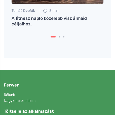
Tomáš Dvořák
8 min
Petr N
ja ki
A fitnesz napló közelebb visz álmaid
A kal
ő
céljaihoz.
súlyz
Ferwer
Rólunk
Nagykereskedelem
Töltse le az alkalmazást