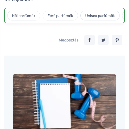
Női parfümök
Férfi parfümök
Unisex parfümök
L
Megosztás