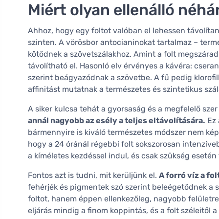
Miért olyan ellenálló néhá
Ahhoz, hogy egy foltot valóban el lehessen távolítani
szinten. A vörösbor antocianinokat tartalmaz – te
kötődnek a szövetszálakhoz. Amint a folt megszára
távolítható el. Hasonló elv érvényes a kávéra: cser
szerint beágyazódnak a szövetbe. A fű pedig klorofi
affinitást mutatnak a természetes és szintetikus szá
A siker kulcsa tehát a gyorsaság és a megfelelő sze
annál nagyobb az esély a teljes eltávolítására.
Ez 
bármennyire is kiváló természetes módszer nem képes
hogy a 24 óránál régebbi folt sokszorosan intenzívebb
a kíméletes kezdéssel indul, és csak szükség esetén
Fontos azt is tudni, mit kerüljünk el.
A forró víz a f
fehérjék és pigmentek szó szerint beleégetődnek a sz
foltot, hanem éppen ellenkezőleg, nagyobb felületre
eljárás mindig a finom koppintás, és a folt széleitől 