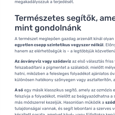
megakadályozzuk a terjedését.
Természetes segítők, am
mint gondolnánk
A természet meglepően gazdag arzenált kínál olyan 
egyetlen csepp szintetikus vegyszer nélkül
. Előn
hanem az elérhetőségük is – a legtöbbjük közvetlen
Az ásványvíz vagy szódavíz
az első választás fris
felszabadítani a pigmentet a szálakból, mielőtt mély
hatni, miközben a felesleges folyadékot ajánlatos óv
különösen hatékony szőnyegen vagy asztalterítőn, a
A só
egy másik klasszikus segítő, amely az ozmózis e
felszívja a folyadékot, mielőtt az beágyazódhatna a s
más módszerrel kezeljük. Hasonlóan működik a
szód
tulajdonságai vannak, és segít lebontani a szerves 
készített paszta, amelyet kávé- vagy fűfoltokra ken