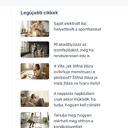
Legújabb cikkek
Saját elektrolit ital
helyettesíti a sportitalokat
Mi akadályozza az
izomfejlődést, még ha
rendszeresen edz is
# Víte, jak štítná žláza
ovlivňuje menstruaci a
plodnost? Štítná žláza je
malá žláza ve tvaru motýl
A nappizás napközben
csak akkor működik, ha
tudja, hogyan kell csinálni
Tanulja meg, hogyan
mérheti meg otthon a
kondíciószintjét