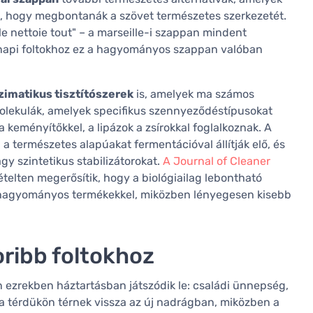
l, hogy megbontanák a szövet természetes szerkezetét.
e nettoie tout" – a marseille-i szappan mindent
ennapi foltokhoz ez a hagyományos szappan valóban
imatikus tisztítószerek
is, amelyek ma számos
 molekulák, amelyek specifikus szennyeződéstípusokat
a keményítőkkel, a lipázok a zsírokkal foglalkoznak. A
a természetes alapúakat fermentációval állítják elő, és
 szintetikus stabilizátorokat.
A Journal of Cleaner
telten megerősítik, hogy a biológiailag lebontható
a hagyományos termékekkel, miközben lényegesen kisebb
oribb foltokhoz
 ezrekben háztartásban játszódik le: családi ünnepség,
l a térdükön térnek vissza az új nadrágban, miközben a