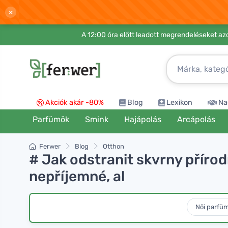
×
A 12:00 óra előtt leadott megrendeléseket azo
Akciók akár -80%
Blog
Lexikon
Na
Parfümök
Smink
Hajápolás
Arcápolás
Ferwer
Blog
Otthon
# Jak odstranit skvrny příro
nepříjemné, al
Női parfü