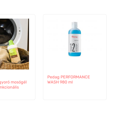
Pedag PERFORMANCE
yoró mosógél
WASH 980 ml
nkcionális