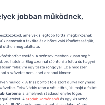
elyek jobban működnek,
eszközökből, amelyek a legtöbb folttal megbirkóznak
yük nemcsak a textilre és a bőrre való kíméletességük,
ül otthon megtalálható.
s vörösborfolt esetén. A szénsav mechanikusan segít
ebbre hatolna. Elég azonnal ráönteni a foltra és hagyni
atosan felszívni egy tiszta ronggyal. Ez a módszer
hol a szövetet nem lehet azonnal kimosni.
lvén működik. A friss borfolt fölé szórt durva konyhasó
zövetbe. Felszívódás után a sót letöröljük, majd a foltot
abikarbóna
is, amelynek ráadásul enyhe lúgos
vegyületeket. A
szódabikarbónából
és egy kis vízből
ünk és 15-20 percig hagyjuk hatni, csodákra képes.