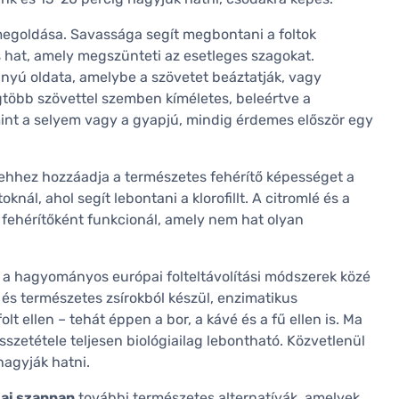
s megoldása. Savassága segít megbontani a foltok
 hat, amely megszünteti az esetleges szagokat.
rányú oldata, amelybe a szövetet beáztatják, vagy
legtöbb szövettel szemben kíméletes, beleértve a
mint a selyem vagy a gyapjú, mindig érdemes először egy
 ehhez hozzáadja a természetes fehérítő képességet a
nál, ahol segít lebontani a klorofillt. A citromlé és a
fehérítőként funkcionál, amely nem hat olyan
, a hagyományos európai folteltávolítási módszerek közé
ől és természetes zsírokból készül, enzimatikus
t ellen – tehát éppen a bor, a kávé és a fű ellen is. Ma
szetétele teljesen biológiailag lebontható. Közvetlenül
hagyják hatni.
iai szappan
további természetes alternatívák, amelyek