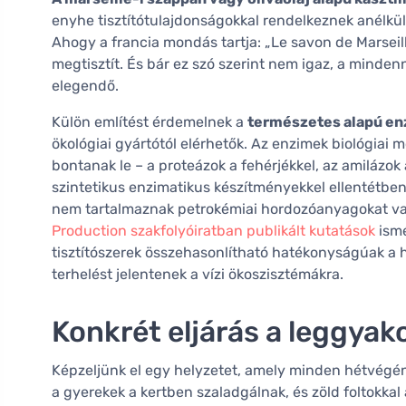
enyhe tisztítótulajdonságokkal rendelkeznek anélkü
Ahogy a francia mondás tartja: „Le savon de Marseill
megtisztít. És bár ez szó szerint nem igaz, a mind
elegendő.
Külön említést érdemelnek a
természetes alapú enz
ökológiai gyártótól elérhetők. Az enzimek biológiai
bontanak le – a proteázok a fehérjékkel, az amilázok 
szintetikus enzimatikus készítményekkel ellentétben 
nem tartalmaznak petrokémiai hordozóanyagokat vagy
Production szakfolyóiratban publikált kutatások
ismé
tisztítószerek összehasonlítható hatékonyságúak 
terhelést jelentenek a vízi ökoszisztémákra.
Konkrét eljárás a leggyak
Képzeljünk el egy helyzetet, amely minden hétvégén
a gyerekek a kertben szaladgálnak, és zöld foltokka