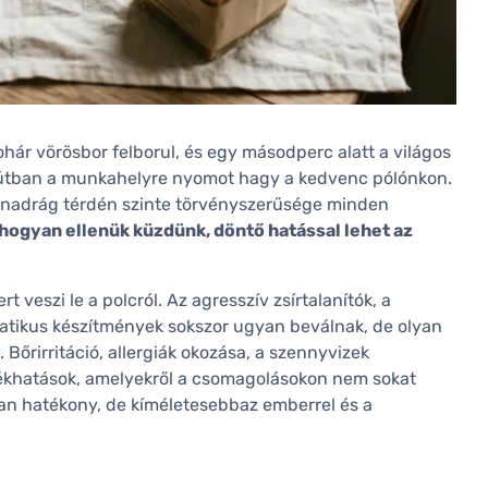
pohár vörösbor felborul, és egy másodperc alatt a világos
ávé útban a munkahelyre nyomot hagy a kedvenc pólónkon.
eknadrág térdén szinte törvényszerűsége minden
, ahogyan ellenük küzdünk, döntő hatással lehet az
 veszi le a polcról. Az agresszív zsírtalanítók, a
matikus készítmények sokszor ugyan beválnak, de olyan
Bőrirritáció, allergiák okozása, a szennyvizek
llékhatások, amelyekről a csomagolásokon nem sokat
yan hatékony, de kíméletesebbaz emberrel és a