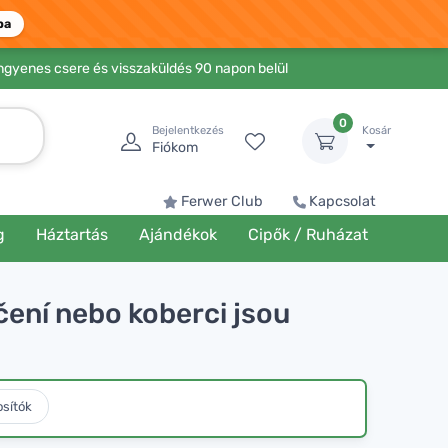
ba
Ingyenes csere és visszaküldés 90 napon belül
0
Bejelentkezés
Kosár
Fiókom
Ferwer Club
Kapcsolat
g
Háztartás
Ajándékok
Cipők / Ruházat
čení nebo koberci jsou
osítók