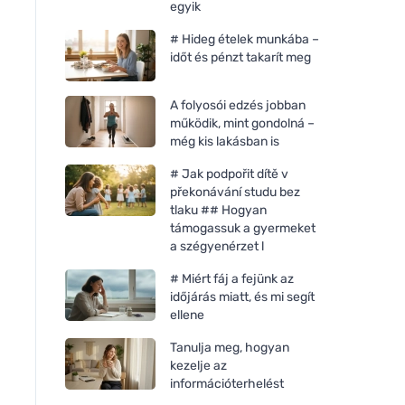
egyik
# Hideg ételek munkába –
időt és pénzt takarít meg
A folyosói edzés jobban
működik, mint gondolná –
még kis lakásban is
# Jak podpořit dítě v
překonávání studu bez
tlaku ## Hogyan
támogassuk a gyermeket
a szégyenérzet l
Jelen szappan mosópor 5 kg
Sonett Mosópor CO
# Miért fáj a fejünk az
Sensitive 1,2 kg
időjárás miatt, és mi segít
ellene
Tanulja meg, hogyan
kezelje az
információterhelést