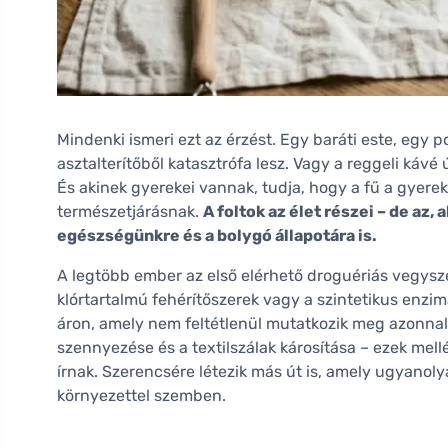
Mindenki ismeri ezt az érzést. Egy baráti este, egy 
asztalterítőből katasztrófa lesz. Vagy a reggeli k
És akinek gyerekei vannak, tudja, hogy a fű a gyer
természetjárásnak.
A foltok az élet részei – de az
egészségünkre és a bolygó állapotára is.
A legtöbb ember az első elérhető droguériás vegyszert
klórtartalmú fehérítőszerek vagy a szintetikus enzi
áron, amely nem feltétlenül mutatkozik meg azonnal. 
szennyezése és a textilszálak károsítása – ezek me
írnak. Szerencsére létezik más út is, amely ugyanol
környezettel szemben.