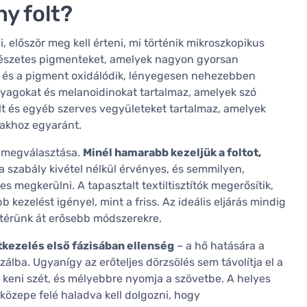
ny folt?
, először meg kell érteni, mi történik mikroszkopikus
rmészetes pigmenteket, amelyek nagyon gyorsan
d és a pigment oxidálódik, lényegesen nehezebben
anyagokat és melanoidinokat tartalmaz, amelyek szó
llt és egyéb szerves vegyületeket tartalmaz, amelyek
lakhoz egyaránt.
r megválasztása.
Minél hamarabb kezeljük a foltot,
a szabály kivétel nélkül érvényes, és semmilyen,
 megkerülni. A tapasztalt textiltisztítók megerősítik,
 kezelést igényel, mint a friss. Az ideális eljárás mindig
 térünk át erősebb módszerekre.
oltkezelés első fázisában ellenség
– a hő hatására a
álba. Ugyanígy az erőteljes dörzsölés sem távolítja el a
 keni szét, és mélyebbre nyomja a szövetbe. A helyes
a közepe felé haladva kell dolgozni, hogy