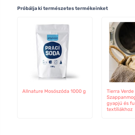
Próbálja ki természetes termékeinket
Allnature Mosószóda 1000 g
Tierra Verde
Szappanmog
gyapjú és fu
textíliákhoz