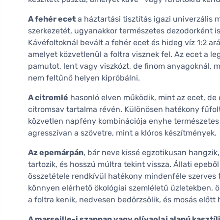
A fehér ecet
a háztartási tisztítás igazi univerzáli
szerkezetét, ugyanakkor természetes dezodorként is
Kávéfoltoknál bevált a fehér ecet és hideg víz 1:2 a
amelyet közvetlenül a foltra visznek fel. Az ecet a 
pamutot, lent vagy viszkózt, de finom anyagoknál, 
nem feltűnő helyen kipróbálni.
A citromlé
hasonló elven működik, mint az ecet, de
citromsav tartalma révén. Különösen hatékony fűfoltok
közvetlen napfény kombinációja enyhe természetes 
agresszívan a szövetre, mint a klóros készítmények.
Az epemárpán
, bár neve kissé egzotikusan hangzik
tartozik, és hosszú múltra tekint vissza. Állati epeb
összetétele rendkívül hatékony mindenféle szerves fol
könnyen elérhető ökológiai szemléletű üzletekben, ös
a foltra kenik, nedvesen bedörzsölik, és mosás előtt 
A marseille-i szappan vagy olívaolaj alapú kasztíl