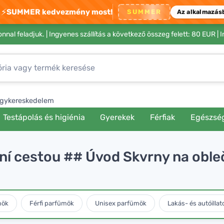
⚡
SUMMER kedvezmény most!
SUMMER
Az alkalmazás
nnal feladjuk. |
Ingyenes szállítás a következő összeg felett: 80 EUR
| 
gykereskedelem
Testápolás és higiénia
Gyerekek
Férfiak
Egészsé
dní cestou ## Úvod Skvrny na oble
mök
Férfi parfümök
Unisex parfümök
Lakás- és autóillat