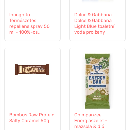
Incognito
Dolce & Gabbana
Természetes
Dolce & Gabbana
repellens spray 50
Light Blue toaletní
ml - 100%-os
voda pro ženy
védelem minden
rovar ellen
Bombus Raw Protein
Chimpanzee
Salty Caramel 50g
Energiaszelet -
mazsola & dió