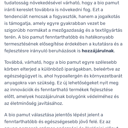
tudatosság növekedésével várható, hogy a bio pamut
iránti kereslet továbbra is növekedni fog. Ezt a
tendenciát nemcsak a fogyasztók, hanem a jogalkotás
is támogatja, amely egyre gyakrabban vezet be
szigorúbb normákat a mezőgazdaság és a textilgyártás
terén. A bio pamut fenntarthatóbb és hatékonyabb
termesztésének elősegítése érdekében a kutatásra és a
fejlesztésre irányuló beruházások is
hozzájárulnak
.
Továbbá, várható, hogy a bio pamut egyre szélesebb
körben elterjed a különböző iparágakban, beleértve az
egészségügyet is, ahol hypoallergén és környezetbarát
anyagokra van szükség. Ez új lehetőségeket nyit meg
az innovációk és fenntartható termékek fejlesztése
előtt, amelyek hozzájárulnak bolygónk védelméhez és
az életminőség javításához.
A bio pamut választása jelentős lépést jelent a
fenntarthatóbb és egészségesebb jövő felé. Ez az