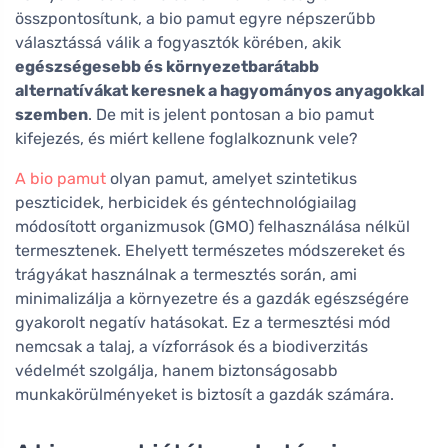
összpontosítunk, a bio pamut egyre népszerűbb
választássá válik a fogyasztók körében, akik
egészségesebb és környezetbarátabb
alternatívákat keresnek a hagyományos anyagokkal
szemben
. De mit is jelent pontosan a bio pamut
kifejezés, és miért kellene foglalkoznunk vele?
A bio pamut
olyan pamut, amelyet szintetikus
peszticidek, herbicidek és géntechnológiailag
módosított organizmusok (GMO) felhasználása nélkül
termesztenek. Ehelyett természetes módszereket és
trágyákat használnak a termesztés során, ami
minimalizálja a környezetre és a gazdák egészségére
gyakorolt negatív hatásokat. Ez a termesztési mód
nemcsak a talaj, a vízforrások és a biodiverzitás
védelmét szolgálja, hanem biztonságosabb
munkakörülményeket is biztosít a gazdák számára.