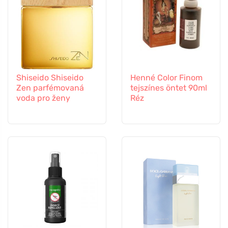
Shiseido Shiseido
Henné Color Finom
Zen parfémovaná
tejszínes öntet 90ml
voda pro ženy
Réz