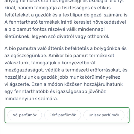
anyag nemcsak számos egészségi és ökológiai előnyt
kínál, hanem támogatja a tisztességes és etikus
feltételeket a gazdák és a textilipar dolgozói számára is.
A fenntartható termékek iránti kereslet növekedésével
a bio pamut fontos részévé válik mindennapi
életünknek, legyen szó divatról vagy otthonról.
A bio pamutra való áttérés befektetés a bolygónkba és
az egészségünkbe. Amikor bio pamut termékeket
választunk, támogatjuk a környezetbarát
mezőgazdaságot, védjük a természeti erőforrásokat, és
hozzájárulunk a gazdák jobb munkakörülményeihez
világszerte. Ezen a módon közösen hozzájárulhatunk
egy fenntarthatóbb és igazságosabb jövőhöz
mindannyiunk számára.
Női parfümök
Férfi parfümök
Unisex parfümök
L