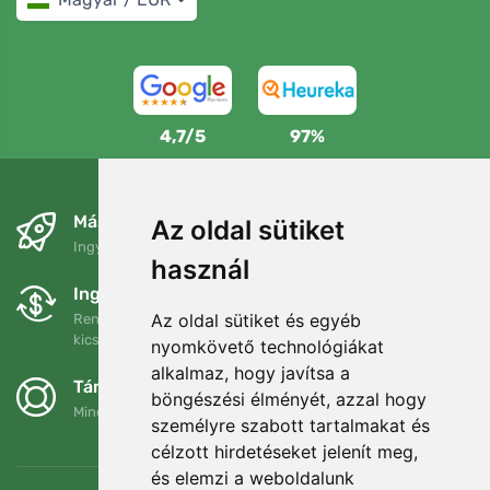
4,7/5
97%
Másnapra és ingyenesen
Az oldal sütiket
Ingyenes szállítás a következő összeg felett: 80 EUR
használ
Ingyenes csere és visszaküldés
Az oldal sütiket és egyéb
Rendelését 90 napon belül bármikor visszaküldheti vagy
kicserélheti.
nyomkövető technológiákat
alkalmaz, hogy javítsa a
Támogatjuk a Trees.org-ot
böngészési élményét, azzal hogy
Minden megrendelésért ültetünk egy fát! Bővebben
Rólunk
.
személyre szabott tartalmakat és
célzott hirdetéseket jelenít meg,
és elemzi a weboldalunk