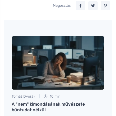
Megosztás
Tomáš Dvořák
10 min
Tomáš
A "nem" kimondásának művészete
Hogya
bűntudat nélkül
és h