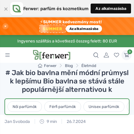
×
Ferwer: parfüm és kozmetikum
Az alkalmazásba
⚡
SUMMER kedvezmény most!
×
SUMMER
Az alkalmazásba
Ingyenes szállítás a következő összeg felett: 80 EUR
0
Ferwer
Blog
Életmód
# Jak bio bavlna mění módní průmysl
k lepšímu Bio bavlna se stává stále
populárnější alternativou k
Női parfümök
Férfi parfümök
Unisex parfümök
L
Jan Svoboda
9 min
26.7.2024