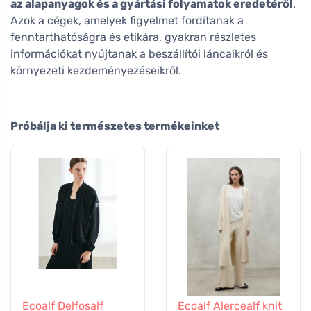
az alapanyagok és a gyártási folyamatok eredetéről
.
Azok a cégek, amelyek figyelmet fordítanak a
fenntarthatóságra és etikára, gyakran részletes
információkat nyújtanak a beszállítói láncaikról és
környezeti kezdeményezéseikről.
Próbálja ki természetes termékeinket
Ecoalf Delfosalf
Ecoalf Alercealf knit