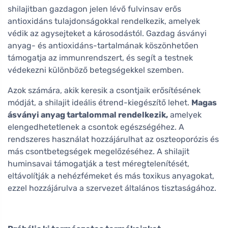
shilajitban gazdagon jelen lévő fulvinsav erős
antioxidáns tulajdonságokkal rendelkezik, amelyek
védik az agysejteket a károsodástól. Gazdag ásványi
anyag- és antioxidáns-tartalmának köszönhetően
támogatja az immunrendszert, és segít a testnek
védekezni különböző betegségekkel szemben.
Azok számára, akik keresik a csontjaik erősítésének
módját, a shilajit ideális étrend-kiegészítő lehet.
Magas
ásványi anyag tartalommal rendelkezik,
amelyek
elengedhetetlenek a csontok egészségéhez. A
rendszeres használat hozzájárulhat az oszteoporózis és
más csontbetegségek megelőzéséhez. A shilajit
huminsavai támogatják a test méregtelenítését,
eltávolítják a nehézfémeket és más toxikus anyagokat,
ezzel hozzájárulva a szervezet általános tisztaságához.