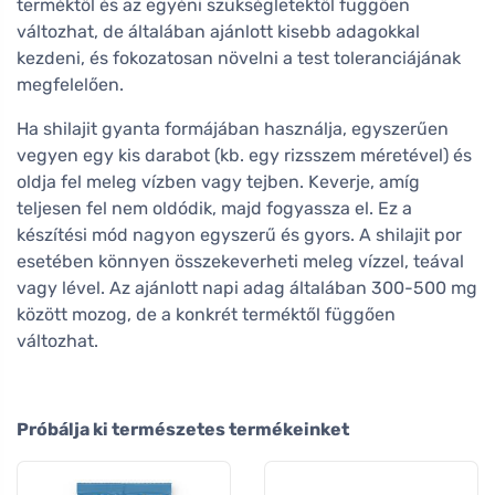
terméktől és az egyéni szükségletektől függően
változhat, de általában ajánlott kisebb adagokkal
kezdeni, és fokozatosan növelni a test toleranciájának
megfelelően.
Ha shilajit gyanta formájában használja, egyszerűen
vegyen egy kis darabot (kb. egy rizsszem méretével) és
oldja fel meleg vízben vagy tejben. Keverje, amíg
teljesen fel nem oldódik, majd fogyassza el. Ez a
készítési mód nagyon egyszerű és gyors. A shilajit por
esetében könnyen összekeverheti meleg vízzel, teával
vagy lével. Az ajánlott napi adag általában 300-500 mg
között mozog, de a konkrét terméktől függően
változhat.
Próbálja ki természetes termékeinket