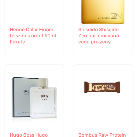
Henné Color Finom
Shiseido Shiseido
tejszínes öntet 90ml
Zen parfémovaná
Fekete
voda pro ženy
Hugo Boss Hugo
Bombus Raw Protein