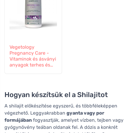
Vegetology
Pregnancy Care -
Vitaminok és ásványi
anyagok terhes és
szoptató nőknek, 60
tabletta
Hogyan készítsük el a Shilajitot
A shilajit előkészítése egyszerű, és többféleképpen
végezhető. Leggyakrabban
gyanta vagy por
formájában
fogyasztják, amelyet vízben, tejben vagy
gyógynövény teában oldanak fel. A dózis a konkrét