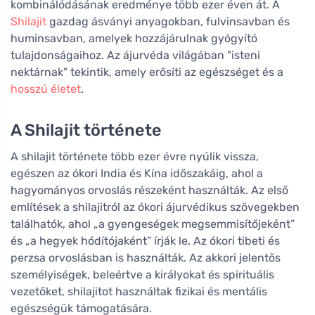
kombinálódásának eredménye több ezer éven át. A
Shilajit
gazdag ásványi anyagokban, fulvinsavban és
huminsavban, amelyek hozzájárulnak gyógyító
tulajdonságaihoz. Az ájurvéda világában "isteni
nektárnak" tekintik, amely erősíti az egészséget és a
hosszú életet
.
A Shilajit története
A shilajit története több ezer évre nyúlik vissza,
egészen az ókori India és Kína időszakáig, ahol a
hagyományos orvoslás részeként használták. Az első
említések a shilajitról az ókori ájurvédikus szövegekben
találhatók, ahol „a gyengeségek megsemmisítőjeként”
és „a hegyek hódítójaként” írják le. Az ókori tibeti és
perzsa orvoslásban is használták. Az akkori jelentős
személyiségek, beleértve a királyokat és spirituális
vezetőket, shilajitot használtak fizikai és mentális
egészségük támogatására.