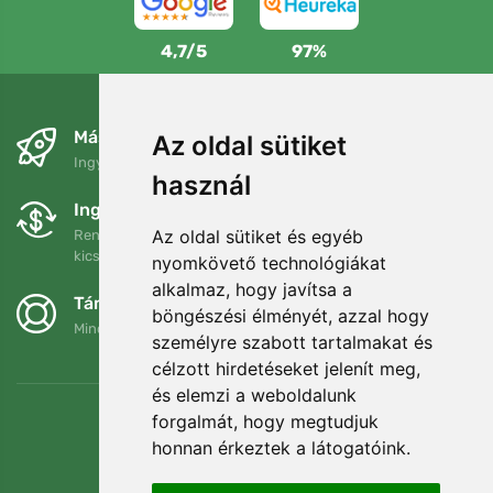
4,7/5
97%
Másnapra és ingyenesen
Az oldal sütiket
Ingyenes szállítás a következő összeg felett: 80 EUR
használ
Ingyenes csere és visszaküldés
Az oldal sütiket és egyéb
Rendelését 90 napon belül bármikor visszaküldheti vagy
kicserélheti.
nyomkövető technológiákat
alkalmaz, hogy javítsa a
Támogatjuk a Trees.org-ot
böngészési élményét, azzal hogy
Minden megrendelésért ültetünk egy fát! Bővebben
Rólunk
.
személyre szabott tartalmakat és
célzott hirdetéseket jelenít meg,
és elemzi a weboldalunk
forgalmát, hogy megtudjuk
honnan érkeztek a látogatóink.