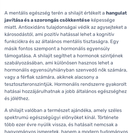
A mentális egészség terén a shilajit értékelt a
hangulat
javítása és a szorongás csökkentése
képessége
miatt. Antioxidáns tulajdonságai védik az agysejteket a
károsodástól, ami pozitív hatással lehet a kognitív
funkciókra és az általános mentális tisztaságra. Egy
másik fontos szempont a hormonális egyensúly
támogatása. A shilajit segíthet a hormonok szintjének
szabályozásában, ami különösen hasznos lehet a
hormonális egyensúlyhiányban szenvedő nők számára,
vagy a férfiak számára, akiknek alacsony a
tesztoszteronszintjük. Hormonális rendszerre gyakorolt
hatásai hozzájárulhatnak a jobb általános egészséghez
és jóléthez.
A shilajit valóban a természet ajándéka, amely széles
spektrumú egészségügyi előnyöket kínál. Története
több ezer évre nyúlik vissza, és hatásait nemcsak a
hagyományos ismeretek, hanem a modern tudományos