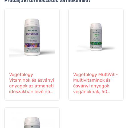
Próbálja ki természetes termékeinket
Vegetology
Vegetology MultiVit -
Vitaminok és ásványi
Multivitaminok és
anyagok az átmeneti
ásványi anyagok
időszakban lévő nők
vegánoknak, 60
számára, 60
tabletta
kapszula