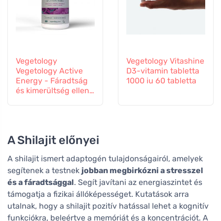
Vegetology
Vegetology Vitashine
Vegetology Active
D3-vitamin tabletta
Energy - Fáradtság
1000 iu 60 tabletta
és kimerültség ellen,
60 kapszula
A Shilajit előnyei
A shilajit ismert adaptogén tulajdonságairól, amelyek
segítenek a testnek
jobban megbirkózni a stresszel
és a fáradtsággal
. Segít javítani az energiaszintet és
támogatja a fizikai állóképességet. Kutatások arra
utalnak, hogy a shilajit pozitív hatással lehet a kognitív
funkciókra, beleértve a memóriát és a koncentrációt. A