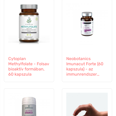
Cytoplan
Neobotanics
Methylfolate - Folsav
Imunacut Forte (60
bioaktív formában,
kapszula) - az
60 kapszula
immunrendszer
erősítésére