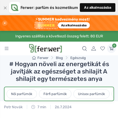
×
Ferwer: parfüm és kozmetikum
Az alkalmazásba
⚡
SUMMER kedvezmény most!
×
SUMMER
Az alkalmazásba
Ingyenes szállítás a következő összeg felett: 80 EUR
0
Ferwer
Blog
Egészség
# Hogyan növeli az energetikát és
javítják az egészséget a shilajit A
shilajit egy természetes anya
Női parfümök
Férfi parfümök
Unisex parfümök
L
Petr Novák
7 min
26.7.2024