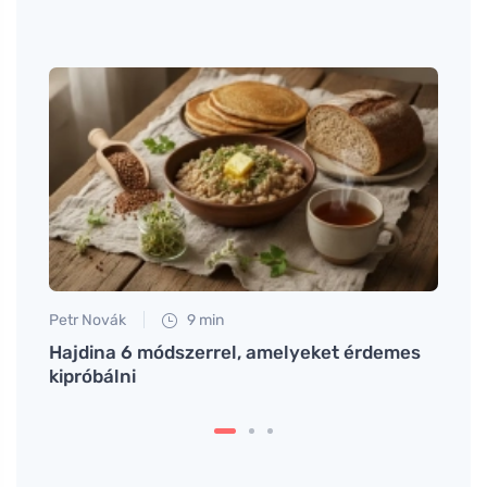
Petr Novák
9 min
Anna 
k el
Hajdina 6 módszerrel, amelyeket érdemes
Tanu
kipróbálni
félig 