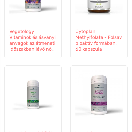
Vegetology
Cytoplan
Vitaminok és ásványi
Methylfolate - Folsav
anyagok az átmeneti
bioaktív formában,
időszakban lévő nők
60 kapszula
számára, 60
kapszula