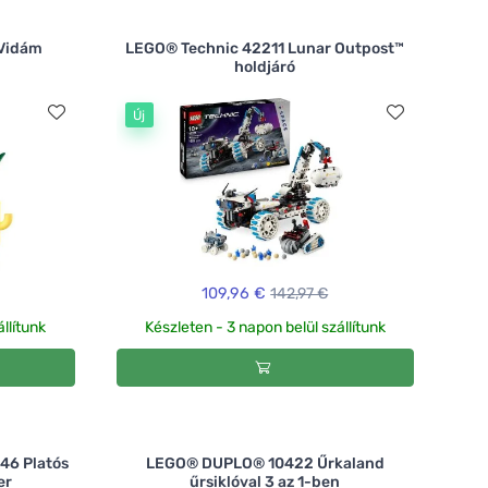
 Vidám
LEGO® Technic 42211 Lunar Outpost™
holdjáró
Új
109,96 €
142,97 €
llítunk
Készleten - 3 napon belül szállítunk
46 Platós
LEGO® DUPLO® 10422 Űrkaland
er
űrsiklóval 3 az 1-ben