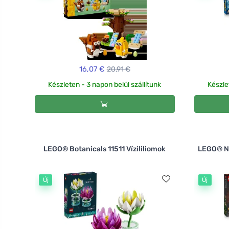
16,07 €
20,91 €
Készleten - 3 napon belül szállítunk
Készle
LEGO® Botanicals 11511 Vízililiomok
LEGO® N
Új
Új