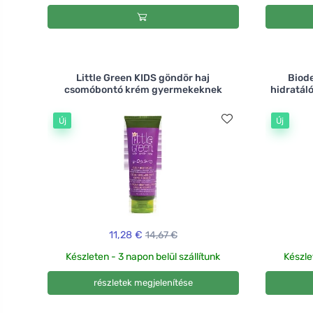
Little Green KIDS göndör haj
Biod
csomóbontó krém gyermekeknek
hidratáló
Új
Új
11,28 €
14,67 €
Készleten - 3 napon belül szállítunk
Készle
részletek megjelenítése