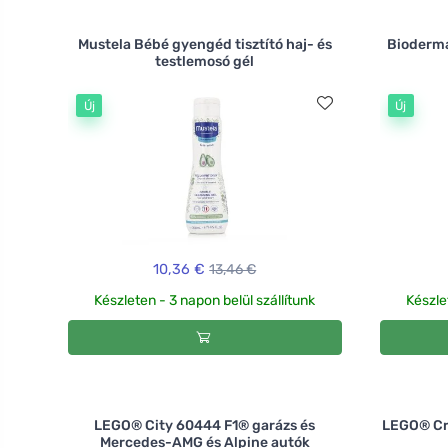
Mustela Bébé gyengéd tisztító haj- és
Bioderma
testlemosó gél
Új
Új
10,36 €
13,46 €
Készleten - 3 napon belül szállítunk
Készle
LEGO® City 60444 F1® garázs és
LEGO® Cre
Mercedes-AMG és Alpine autók