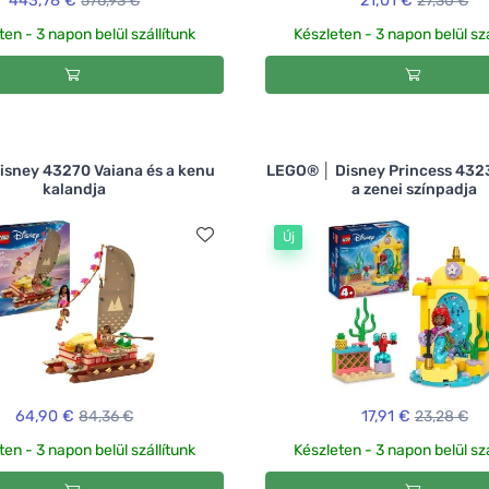
443,78 €
576,93 €
21,01 €
27,30 €
ten - 3 napon belül szállítunk
Készleten - 3 napon belül szá
sney 43270 Vaiana és a kenu
LEGO® │ Disney Princess 4323
kalandja
a zenei színpadja
Új
64,90 €
84,36 €
17,91 €
23,28 €
ten - 3 napon belül szállítunk
Készleten - 3 napon belül szá