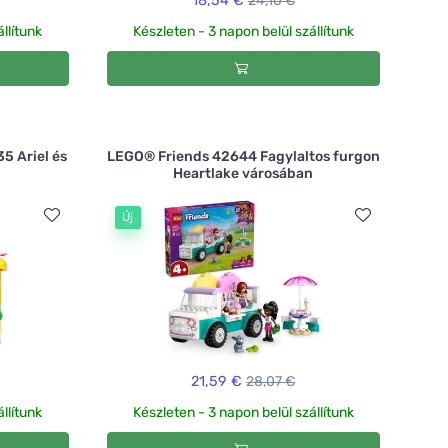
18,54 €
24,10 €
llítunk
Készleten - 3 napon belül szállítunk
5 Ariel és
LEGO® Friends 42644 Fagylaltos furgon
Heartlake városában
Új
21,59 €
28,07 €
llítunk
Készleten - 3 napon belül szállítunk