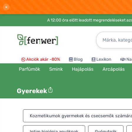
×
A 12:00 óra előtt leadott megrendeléseket azo
Akciók akár -80%
Blog
Lexikon
Na
Parfümök
Smink
Hajápolás
Arcápolás
Gyerekek
Kozmetikumok gyermekek és csecsemők számár
Intim higiénia anyáknak
Gyógyteák