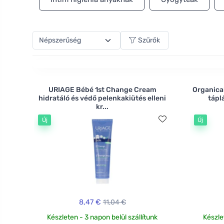
Szűrők
URIAGE Bébé 1st Change Cream
Organica
hidratáló és védő pelenkakiütés elleni
tápl
kr...
Új
Új
8,47 €
11,04 €
Készleten - 3 napon belül szállítunk
Készle