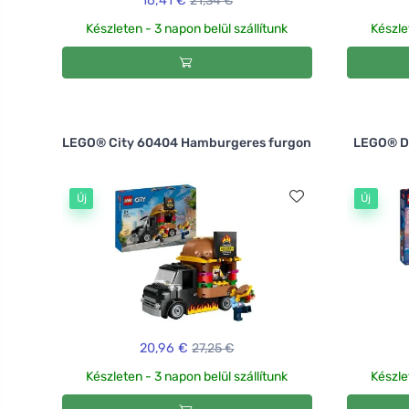
16,41 €
21,34 €
Készleten - 3 napon belül szállítunk
Készle
LEGO® City 60404 Hamburgeres furgon
LEGO® Di
Új
Új
20,96 €
27,25 €
Készleten - 3 napon belül szállítunk
Készle