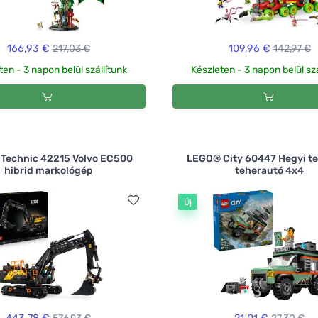
166,93 €
217,03 €
109,96 €
142,97 €
ten - 3 napon belül szállítunk
Készleten - 3 napon belül szá
Technic 42215 Volvo EC500
LEGO® City 60447 Hegyi te
hibrid markológép
teherautó 4x4
Új