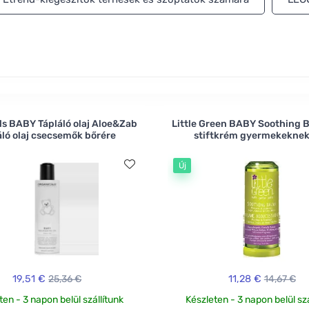
ls BABY Tápláló olaj Aloe&Zab
Little Green BABY Soothing 
áló olaj csecsemők bőrére
stiftkrém gyermekeknek
Új
19,51 €
25,36 €
11,28 €
14,67 €
ten - 3 napon belül szállítunk
Készleten - 3 napon belül szá