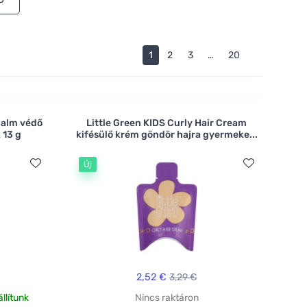
1
2
3
…
20
Balm védő
Little Green KIDS Curly Hair Cream
 13 g
kifésülő krém göndör hajra gyermeke...
Új
2,52 €
3,29 €
llítunk
Nincs raktáron