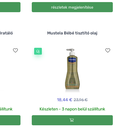
részletek megjelenítése
ratáló
Mustela Bébé tisztító olaj
Új
18,44 €
23,96 €
llítunk
Készleten - 3 napon belül szállítunk