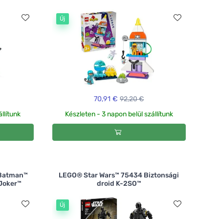
Új
70,91 €
92,20 €
llítunk
Készleten - 3 napon belül szállítunk
Batman™
LEGO® Star Wars™ 75434 Biztonsági
 Joker™
droid K-2SO™
Új