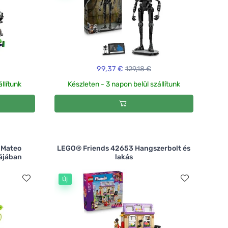
99,37 €
129,18 €
llítunk
Készleten - 3 napon belül szállítunk
 Mateo
LEGO® Friends 42653 Hangszerbolt és
ájában
lakás
Új