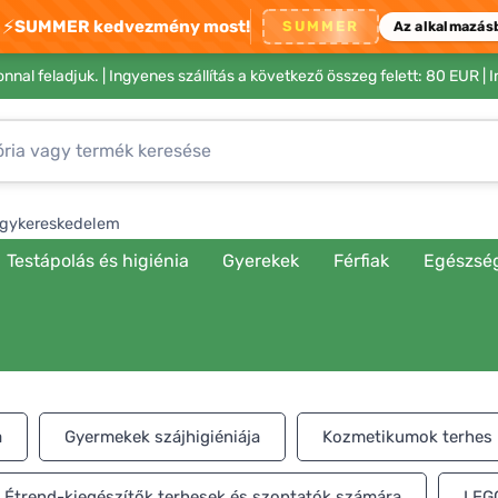
⚡
SUMMER kedvezmény most!
SUMMER
Az alkalmazás
nnal feladjuk. |
Ingyenes szállítás a következő összeg felett: 80 EUR
| 
gykereskedelem
Testápolás és higiénia
Gyerekek
Férfiak
Egészsé
a
Gyermekek szájhigiéniája
Kozmetikumok terhes 
Étrend-kiegészítők terhesek és szoptatók számára
LEG