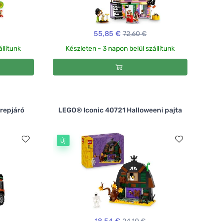
55,85 €
72,60 €
llítunk
Készleten - 3 napon belül szállítunk
repjáró
LEGO® Iconic 40721 Halloweeni pajta
Új