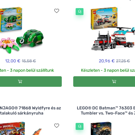
Új
12,00 €
15,58 €
20,96 €
27,25 €
ten - 3 napon belül szállítunk
Készleten - 3 napon belül szá
NJAGO® 71868 Wyldfyre és az
LEGO® DC Batman™ 76303 
talakuló sárkányruha
Tumbler vs. Two-Face™ és
Új