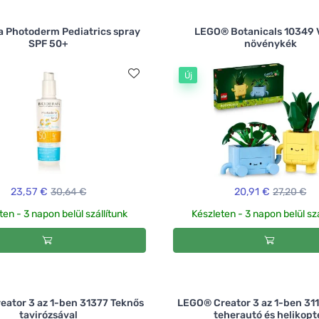
 Photoderm Pediatrics spray
LEGO® Botanicals 10349
SPF 50+
növénykék
Új
23,57 €
30,64 €
20,91 €
27,20 €
ten - 3 napon belül szállítunk
Készleten - 3 napon belül szá
ator 3 az 1-ben 31377 Teknős
LEGO® Creator 3 az 1-ben 311
tavirózsával
teherautó és helikopt