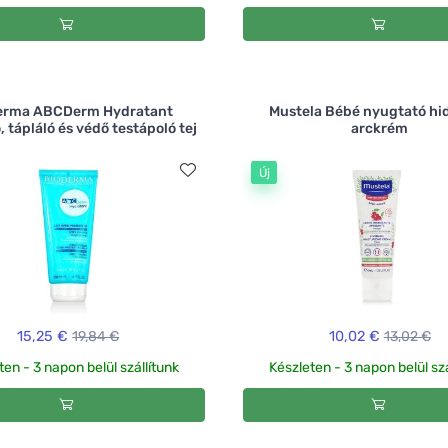
erma ABCDerm Hydratant
Mustela Bébé nyugtató hid
, tápláló és védő testápoló tej
arckrém
Új
15,25 €
19,84 €
10,02 €
13,02 €
ten - 3 napon belül szállítunk
Készleten - 3 napon belül szá