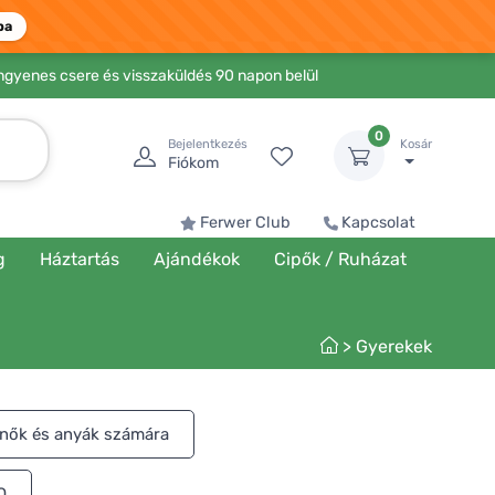
ba
Ingyenes csere és visszaküldés 90 napon belül
0
Bejelentkezés
Kosár
Fiókom
Ferwer Club
Kapcsolat
g
Háztartás
Ajándékok
Cipők / Ruházat
>
Gyerekek
nők és anyák számára
O