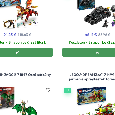
91,23 €
118,63 €
66,11 €
85,96 €
ten - 3 napon belül szállítunk
Készleten - 3 napon belül szá
INJAGO® 71847 Őrző sárkány
LEGO® DREAMZzz™ 71499
járműve sprayfesték form
Új