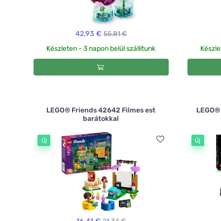
42,93 €
55,81 €
Készleten - 3 napon belül szállítunk
Készle
LEGO® Friends 42642 Filmes est
LEGO® 
barátokkal
Új
Új