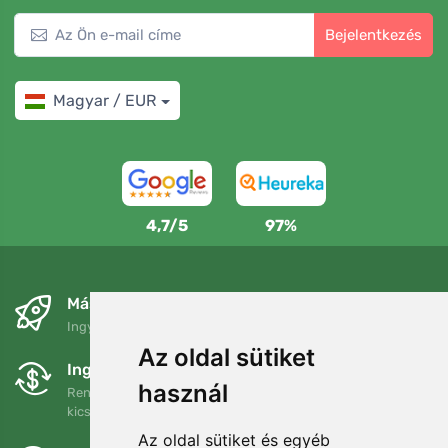
Bejelentkezés
Magyar / EUR
4,7/5
97%
Másnapra és ingyenesen
Ingyenes szállítás a következő összeg felett: 80 EUR
Az oldal sütiket
Ingyenes csere és visszaküldés
használ
Rendelését 90 napon belül bármikor visszaküldheti vagy
kicserélheti.
Az oldal sütiket és egyéb