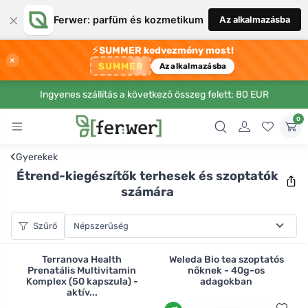
×
Ferwer: parfüm és kozmetikum
Az alkalmazásba
⚡
SUMMER kedvezmény most!
×
SUMMER
Az alkalmazásba
Ingyenes szállítás a következő összeg felett: 80 EUR
0
‹
Gyerekek
Étrend-kiegészítők terhesek és szoptatók
számára
Szűrő
Terranova Health
Weleda Bio tea szoptatós
Prenatális Multivitamin
nőknek - 40g-os
Komplex (50 kapszula) -
adagokban
aktív...