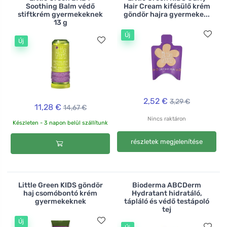
Soothing Balm védő
Hair Cream kifésülő krém
stiftkrém gyermekeknek
göndör hajra gyermeke...
13 g
Új
Új
2,52 €
3,29 €
11,28 €
14,67 €
Nincs raktáron
Készleten - 3 napon belül szállítunk
részletek megjelenítése
Little Green KIDS göndör
Bioderma ABCDerm
haj csomóbontó krém
Hydratant hidratáló,
gyermekeknek
tápláló és védő testápoló
tej
Új