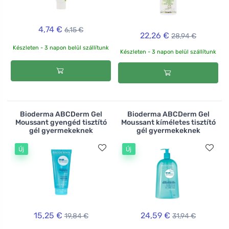
4,74 €
6,15 €
22,26 €
28,94 €
Készleten - 3 napon belül szállítunk
Készleten - 3 napon belül szállítunk
Bioderma ABCDerm Gel
Bioderma ABCDerm Gel
Moussant gyengéd tisztító
Moussant kíméletes tisztító
gél gyermekeknek
gél gyermekeknek
Új
Új
15,25 €
24,59 €
19,84 €
31,94 €