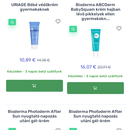
URIAGE Bébé védőkrém
Bioderma ABCDerm
gyermekeknek
BabySquam krém hajban
lévő pikkelyek ellen
gyermekekn...
Új
Új
10,89 €
14,18 €
16,07 €
20,91 €
Készleten - 3 napon belül szállítunk
Készleten - 3 napon belül szállítunk
Bioderma Photoderm After
Bioderma Photoderm After
Sun nyugtató napozás
Sun nyugtató napozás
utáni gél-krém
utáni gél-krém