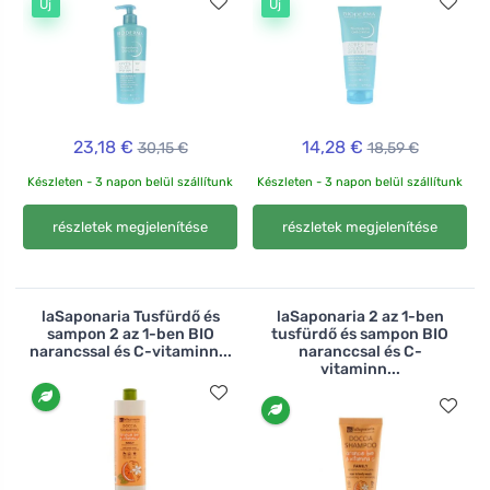
Új
Új
23,18 €
14,28 €
30,15 €
18,59 €
Készleten - 3 napon belül szállítunk
Készleten - 3 napon belül szállítunk
részletek megjelenítése
részletek megjelenítése
laSaponaria Tusfürdő és
laSaponaria 2 az 1-ben
sampon 2 az 1-ben BIO
tusfürdő és sampon BIO
narancssal és C-vitaminn...
naranccsal és C-
vitaminn...