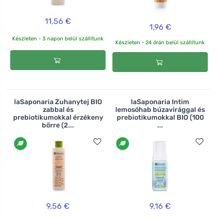
11,56 €
1,96 €
Készleten - 3 napon belül szállítunk
Készleten - 24 órán belül szállítunk
laSaponaria Zuhanytej BIO
laSaponaria Intim
zabbal és
lemosóhab búzavirággal és
prebiotikumokkal érzékeny
prebiotikumokkal BIO (100
bőrre (2...
...
9,56 €
9,16 €