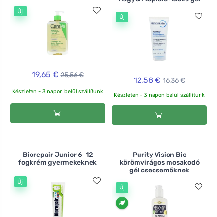
Új
Új
19,65 €
25,56 €
12,58 €
16,36 €
Készleten - 3 napon belül szállítunk
Készleten - 3 napon belül szállítunk
Biorepair Junior 6-12
Purity Vision Bio
fogkrém gyermekeknek
körömvirágos mosakodó
gél csecsemőknek
Új
Új