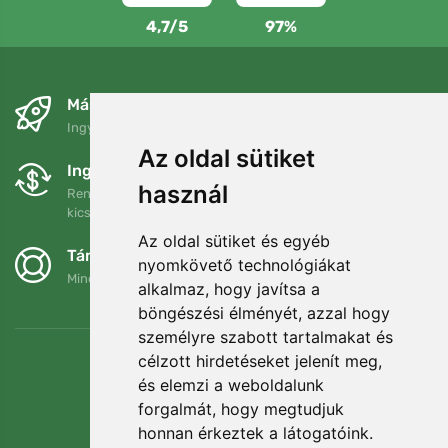
4,7/5
97%
Másnapra és ingyenesen
Ingyenes szállítás a következő összeg felett: 80 EUR
Az oldal sütiket
Ingyenes csere és visszaküldés
használ
Rendelését 90 napon belül bármikor visszaküldheti vagy
kicserélheti.
Az oldal sütiket és egyéb
Támogatjuk a Trees.org-ot
nyomkövető technológiákat
Minden megrendelésért ültetünk egy fát! Bővebben
Rólunk
.
alkalmaz, hogy javítsa a
böngészési élményét, azzal hogy
személyre szabott tartalmakat és
célzott hirdetéseket jelenít meg,
és elemzi a weboldalunk
forgalmát, hogy megtudjuk
honnan érkeztek a látogatóink.