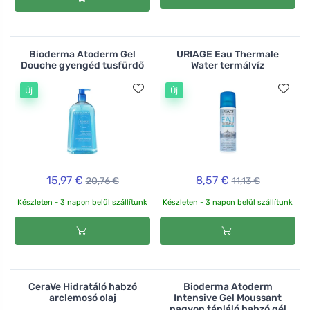
Bioderma Atoderm Gel
URIAGE Eau Thermale
Douche gyengéd tusfürdő
Water termálvíz
Új
Új
15,97 €
8,57 €
20,76 €
11,13 €
Készleten - 3 napon belül szállítunk
Készleten - 3 napon belül szállítunk
CeraVe Hidratáló habzó
Bioderma Atoderm
arclemosó olaj
Intensive Gel Moussant
nagyon tápláló habzó gél