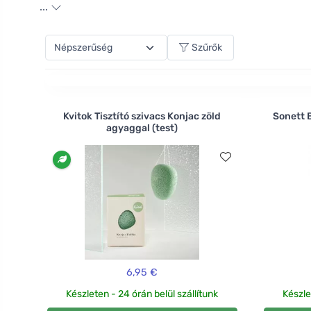
pedig kiegészítheti más természetes higiéniai segéd
...
gyengéden tisztítja a bőrt, eltávolítja az elöregede
szükségesnél jobban.
Szűrők
Kvitok Tisztító szivacs Konjac zöld
Sonett 
agyaggal (test)
6,95 €
Készleten - 24 órán belül szállítunk
Készle