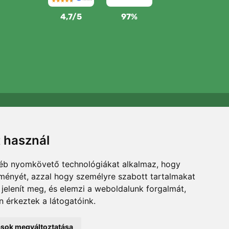
4,7/5
97%
Támogatjuk a Trees.org-ot
Minden megrendelésért ültetünk egy fát! Bővebben
t használ
Rólunk
.
gyéb nyomkövető technológiákat alkalmaz, hogy
lményét, azzal hogy személyre szabott tartalmakat
 jelenít meg, és elemzi a weboldalunk forgalmát,
 érkeztek a látogatóink.
Szűrők
tások megváltoztatása