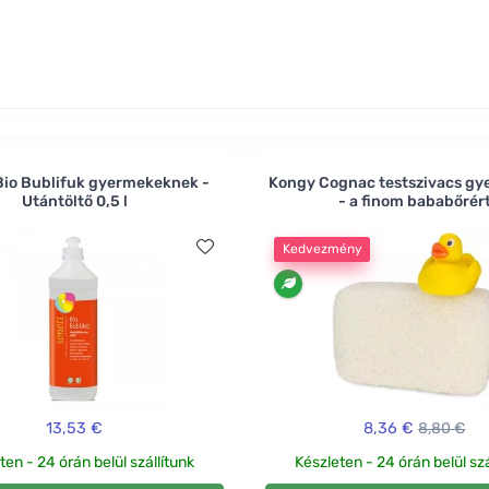
eszközökkel. Próbálja ki például a Koryak szivacsot az érz
tt bőrt és segít fenntartani a megfelelő pH-t. Ráadásul 100%
Bio Bublifuk gyermekeknek -
Kongy Cognac testszivacs gy
Utántöltő 0,5 l
- a finom bababőrér
Kedvezmény
13,53 €
8,36 €
8,80 €
ten - 24 órán belül szállítunk
Készleten - 24 órán belül szá