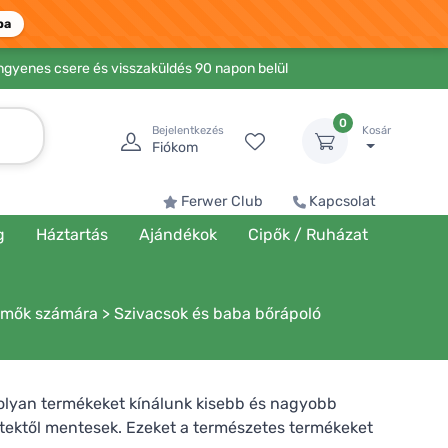
ba
Ingyenes csere és visszaküldés 90 napon belül
0
Bejelentkezés
Kosár
Fiókom
Ferwer Club
Kapcsolat
g
Háztartás
Ajándékok
Cipők / Ruházat
emők számára
>
Szivacsok és baba bőrápoló
olyan termékeket kínálunk kisebb és nagyobb
etektől mentesek. Ezeket a természetes termékeket