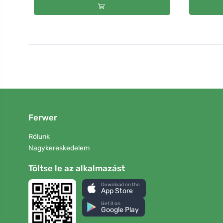
Ferwer
Rólunk
Nagykereskedelem
Töltse le az alkalmazást
Download on the
App Store
Get it on
Google Play