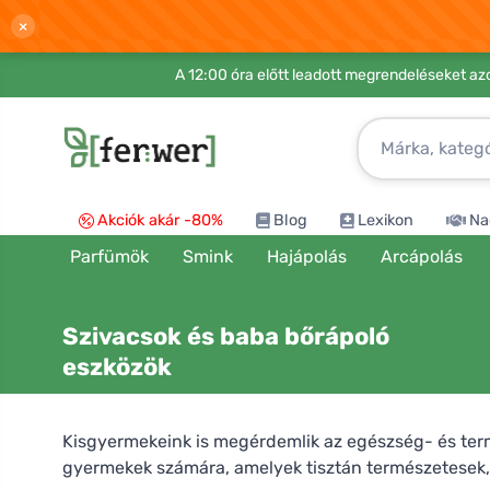
×
A 12:00 óra előtt leadott megrendeléseket azo
Akciók akár -80%
Blog
Lexikon
Na
Parfümök
Smink
Hajápolás
Arcápolás
Szivacsok és baba bőrápoló
eszközök
Kisgyermekeink is megérdemlik az egészség- és ter
gyermekek számára, amelyek tisztán természetesek, m