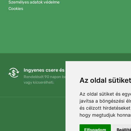
Személyes adatok védelme
Cookies
Ingyenes csere és visszaküldés
Rendelését 90 napon belül bármikor visszaküldheti
Az oldal sütike
vagy kicserélheti.
Az oldal sütiket és e
javítsa a böngészési é
és célzott hirdetéseket
hogy megtudjuk honnan
Elfogadom
Beállí