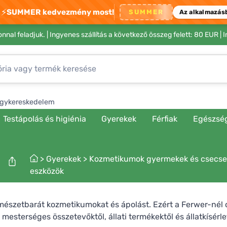
⚡
SUMMER kedvezmény most!
SUMMER
Az alkalmazás
nnal feladjuk. |
Ingyenes szállítás a következő összeg felett: 80 EUR
| 
gykereskedelem
Testápolás és higiénia
Gyerekek
Férfiak
Egészsé
>
Gyerekek
>
Kozmetikumok gyermekek és csecs
eszközök
mészetbarát kozmetikumokat és ápolást. Ezért a Ferwer-nél 
esterséges összetevőktől, állati termékektől és állatkísérl