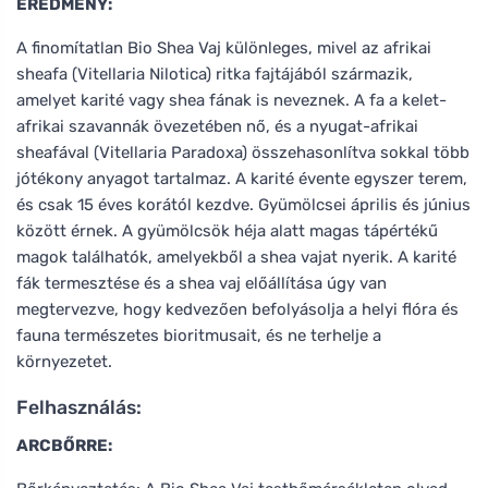
EREDMÉNY:
A finomítatlan Bio Shea Vaj különleges, mivel az afrikai
sheafa (Vitellaria Nilotica) ritka fajtájából származik,
amelyet karité vagy shea fának is neveznek. A fa a kelet-
afrikai szavannák övezetében nő, és a nyugat-afrikai
sheafával (Vitellaria Paradoxa) összehasonlítva sokkal több
jótékony anyagot tartalmaz. A karité évente egyszer terem,
és csak 15 éves korától kezdve. Gyümölcsei április és június
között érnek. A gyümölcsök héja alatt magas tápértékű
magok találhatók, amelyekből a shea vajat nyerik. A karité
fák termesztése és a shea vaj előállítása úgy van
megtervezve, hogy kedvezően befolyásolja a helyi flóra és
fauna természetes bioritmusait, és ne terhelje a
környezetet.
Felhasználás:
ARCBŐRRE: