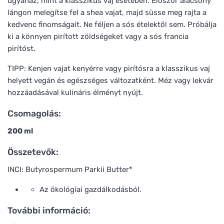
ugyanaz, mint a klasszikus vaj esetében. Először alacsony
lángon melegítse fel a shea vajat, majd süsse meg rajta a
kedvenc finomságait. Ne féljen a sós ételektől sem. Próbálja
ki a könnyen pirított zöldségeket vagy a sós francia
pirítóst.
TIPP: Kenjen vajat kenyérre vagy pirítósra a klasszikus vaj
helyett vegán és egészséges változatként. Méz vagy lekvár
hozzáadásával kulináris élményt nyújt.
Csomagolás:
200 ml
Összetevők:
INCI: Butyrospermum Parkii Butter*
Az ökológiai gazdálkodásból.
További információ: