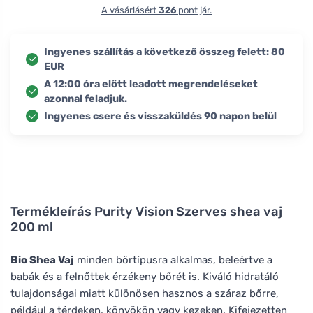
A vásárlásért
326
pont jár.
Ingyenes szállítás a következő összeg felett: 80
EUR
A 12:00 óra előtt leadott megrendeléseket
azonnal feladjuk.
Ingyenes csere és visszaküldés 90 napon belül
Termékleírás
Purity Vision Szerves shea vaj
200 ml
Bio Shea Vaj
minden bőrtípusra alkalmas, beleértve a
babák és a felnőttek érzékeny bőrét is. Kiváló hidratáló
tulajdonságai miatt különösen hasznos a száraz bőrre,
például a térdeken, könyökön vagy kezeken. Kifejezetten