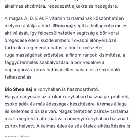
alkalmas ekcémára, repedezett ajkakra és napégésre.
A magas A, D, E és F vitamin tartalmának köszönhetően
mélyen táplálja a bőrt.
Shea vaj
segíti a kollagéntermelés
aktiválását, így felbecsülhetetlen segítség a bőr korai
öregedése elleni küzdelemben. További előnyei közé
tartozik a regeneráló hatás, a bőr természetes
rugalmasságának erősítése, a finom ráncok kisimítása, a
faggyútermelés szabályozása, a bőr védelme a
napsugárzás káros hatásai ellen, valamint a sokoldalú
felhasználás.
Bio Shea Vaj
a konyhában is hasznosítható.
Hagyományosan az afrikai konyhában használják pralinék,
csokoládék és más édességek készítésére. Krémes állaga
és kellemes diós íze van. Magas telítetlen zsírsav tartalma
miatt megfelelő alternatíva a növényi konyhában használt
zsírok helyett. Alkalmas édes és sós ételek elkészítésére is.