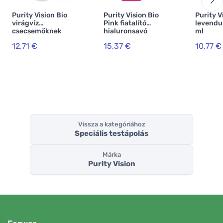
Purity Vision Bio
Purity Vision Bio
Purity V
virágvíz
Pink fiatalító
levendul
csecsemőknek
hialuronsavó
ml
200 ml
szérum 50 ml
12,71 €
15,37 €
10,77 €
Vissza a kategóriához
Speciális testápolás
Márka
Purity Vision