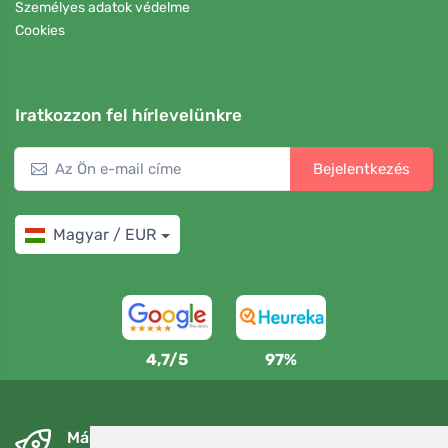
Személyes adatok védelme
Cookies
Iratkozzon fel hírlevelünkre
Bejelentkezés
Magyar / EUR
4,7/5
97%
Másnapra és ingyenesen