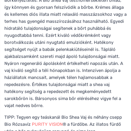
Bőrkényeztetés: A Bio Shea Vaj testhőmérsékleten olvad,
így könnyen és gyorsan felszívódik a bőrbe. Krémes állaga
és kellemes diós illata miatt relaxáló masszázsokhoz vagy a
terhes has gyengéd masszírozásához használható. Egyedi
hidratáló tulajdonságai segítenek a bőrt puhábbá és
nyugodtabbá tenni. Ezért kiváló védőkrémként vagy
borotválkozás utáni nyugtató emulzióként. Hatékony
segítséget nyújt a babák pelenkakiütéseinél is. Tápláló
ajakbalzsamként szereti majd ápoló tulajdonságai miatt.
Nyáron regeneráló ápolásként értékelheti napozás után. A
vaj kiváló segítő a téli hónapokban is. Intenzíven ápolja a
háziállatok mancsait, amelyek télen hajlamosabbak a
repedezésre. Értékes tulajdonságai miatt a shea vaj
hatékony segítség a repedezett és megkeményedett
sarokbőrön is. Bársonyos sima bőr eléréséhez vigye fel a
vajat nedves bőrre.
TIPP: Tegyen egy teáskanál Bio Shea Vaj és néhány csepp
Bio Rózsavíz
PURITY VISION
® a fürdőbe. Az illatos fürdő