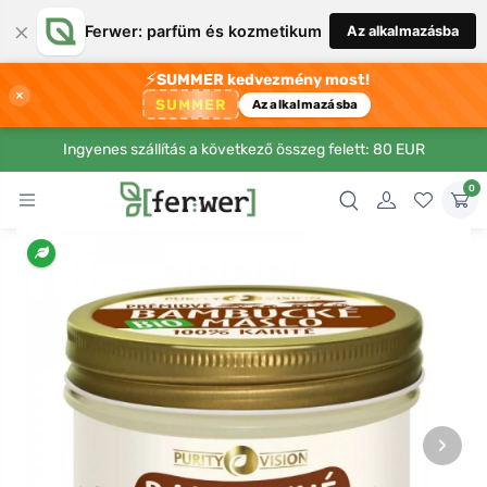
×
Ferwer: parfüm és kozmetikum
Az alkalmazásba
⚡
SUMMER kedvezmény most!
×
SUMMER
Az alkalmazásba
Ingyenes szállítás a következő összeg felett: 80 EUR
0
›