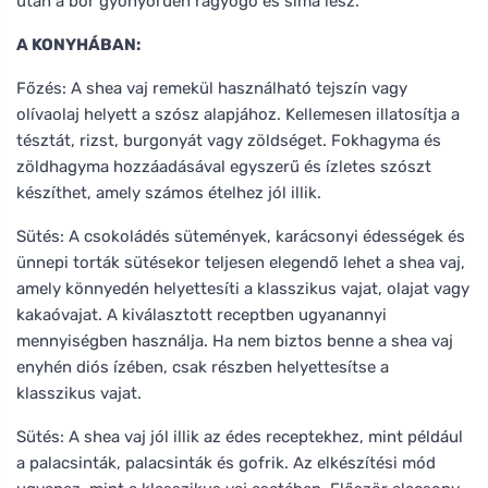
után a bőr gyönyörűen ragyogó és sima lesz.
A KONYHÁBAN:
Főzés: A shea vaj remekül használható tejszín vagy
olívaolaj helyett a szósz alapjához. Kellemesen illatosítja a
tésztát, rizst, burgonyát vagy zöldséget. Fokhagyma és
zöldhagyma hozzáadásával egyszerű és ízletes szószt
készíthet, amely számos ételhez jól illik.
Sütés: A csokoládés sütemények, karácsonyi édességek és
ünnepi torták sütésekor teljesen elegendő lehet a shea vaj,
amely könnyedén helyettesíti a klasszikus vajat, olajat vagy
kakaóvajat. A kiválasztott receptben ugyanannyi
mennyiségben használja. Ha nem biztos benne a shea vaj
enyhén diós ízében, csak részben helyettesítse a
klasszikus vajat.
Sütés: A shea vaj jól illik az édes receptekhez, mint például
a palacsinták, palacsinták és gofrik. Az elkészítési mód