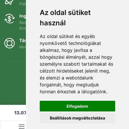
Ingyenes szállítás a következő összeg felett: 80 EUR
Az oldal sütiket
Ingyenes csere és visszaküldés
használ
Rendelését 90 napon belül bármikor visszaküldheti vagy
kicserélheti.
Az oldal sütiket és egyéb
Támogatjuk a Trees.org-ot
nyomkövető technológiákat
Minden megrendelésért ültetünk egy fát! Bővebben
Rólunk
.
alkalmaz, hogy javítsa a
böngészési élményét, azzal hogy
személyre szabott tartalmakat és
célzott hirdetéseket jelenít meg,
és elemzi a weboldalunk
forgalmát, hogy megtudjuk
honnan érkeztek a látogatóink.
Elfogadom
13,07
€
Hozzáadás a kosárhoz
Beállítások megváltoztatása
© Topshelf s.r.o. Minden jog fenntartva.