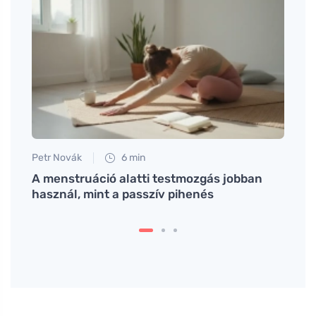
Petr Novák
6 min
Petr N
A menstruáció alatti testmozgás jobban
# Hog
használ, mint a passzív pihenés
csoma
vásár