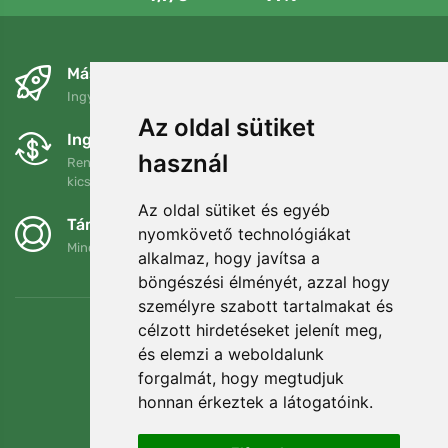
Másnapra és ingyenesen
Ingyenes szállítás a következő összeg felett: 80 EUR
Az oldal sütiket
Ingyenes csere és visszaküldés
használ
Rendelését 90 napon belül bármikor visszaküldheti vagy
kicserélheti.
Az oldal sütiket és egyéb
Támogatjuk a Trees.org-ot
nyomkövető technológiákat
Minden megrendelésért ültetünk egy fát! Bővebben
Rólunk
.
alkalmaz, hogy javítsa a
böngészési élményét, azzal hogy
személyre szabott tartalmakat és
célzott hirdetéseket jelenít meg,
és elemzi a weboldalunk
forgalmát, hogy megtudjuk
honnan érkeztek a látogatóink.