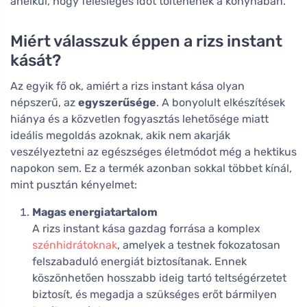
anélkül, hogy felesleges időt töltenének a konyhában.
Miért válasszuk éppen a rizs instant
kását?
Az egyik fő ok, amiért a rizs instant kása olyan
népszerű, az
egyszerűsége
. A bonyolult elkészítések
hiánya és a közvetlen fogyasztás lehetősége miatt
ideális megoldás azoknak, akik nem akarják
veszélyeztetni az egészséges életmódot még a hektikus
napokon sem. Ez a termék azonban sokkal többet kínál,
mint pusztán kényelmet:
Magas energiatartalom
A rizs instant kása gazdag forrása a komplex
szénhidrátoknak
, amelyek a testnek fokozatosan
felszabaduló energiát biztosítanak. Ennek
köszönhetően hosszabb ideig tartó teltségérzetet
biztosít, és megadja a szükséges erőt bármilyen