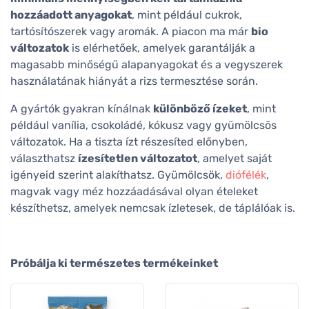
hozzáadott anyagokat
, mint például cukrok,
tartósítószerek vagy aromák. A piacon ma már
bio
változatok
is elérhetőek, amelyek garantálják a
magasabb minőségű alapanyagokat és a vegyszerek
használatának hiányát a rizs termesztése során.
A gyártók gyakran kínálnak
különböző ízeket
, mint
például vanília, csokoládé, kókusz vagy gyümölcsös
változatok. Ha a tiszta ízt részesíted előnyben,
választhatsz
ízesítetlen változatot
, amelyet saját
igényeid szerint alakíthatsz. Gyümölcsök,
diófélék
,
magvak vagy méz hozzáadásával olyan ételeket
készíthetsz, amelyek nemcsak ízletesek, de táplálóak is.
Próbálja ki természetes termékeinket