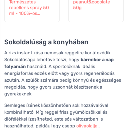
Természetes
peanut&cocolate
repellens spray 50
50g
ml - 100%-os
védelem minden
rovar ellen
Sokoldalúság a konyhában
A rizs instant kása nemcsak reggelire korlátozódik.
Sokoldalúsága lehetővé teszi, hogy
bármikor a nap
folyamán
használd. A sportolóknak ideális
energiaforrás edzés előtt vagy gyors regenerálódás
azután. A szülők számára pedig könnyű és egészséges
megoldás, hogy gyors uzsonnát készítsenek a
gyerekeknek.
Semleges ízének köszönhetően sok hozzávalóval
kombinálható. Míg reggel friss gyümölcsökkel és
diófélékkel ízesítheted, este sós változatban is
használhatod, például egy csepp
olívaolajjal
,