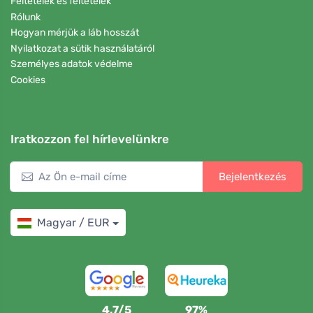
Feltételek és feltételek
Rólunk
Hogyan mérjük a láb hosszát
Nyilatkozat a sütik használatáról
Személyes adatok védelme
Cookies
Iratkozzon fel hírlevelünkre
Bejelentkezés
Magyar / EUR
4,7/5
97%