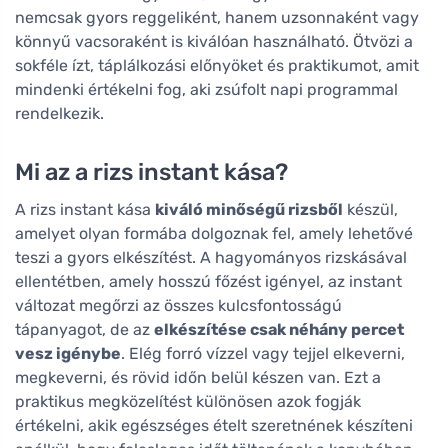
nemcsak gyors reggeliként, hanem uzsonnaként vagy
könnyű vacsoraként is kiválóan használható. Ötvözi a
sokféle ízt, táplálkozási előnyöket és praktikumot, amit
mindenki értékelni fog, aki zsúfolt napi programmal
rendelkezik.
Mi az a rizs instant kása?
A rizs instant kása
kiváló minőségű rizsből
készül,
amelyet olyan formába dolgoznak fel, amely lehetővé
teszi a gyors elkészítést. A hagyományos rizskásával
ellentétben, amely hosszú főzést igényel, az instant
változat megőrzi az összes kulcsfontosságú
tápanyagot, de az
elkészítése csak néhány percet
vesz igénybe
. Elég forró vízzel vagy tejjel elkeverni,
megkeverni, és rövid időn belül készen van. Ezt a
praktikus megközelítést különösen azok fogják
értékelni, akik egészséges ételt szeretnének készíteni