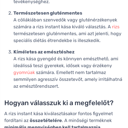
tevékenységhez.
Természetesen gluténmentes
A cöliákiában szenvedők vagy gluténérzékenyek
számára a rizs instant kása kiváló választás. A
rizs
természetesen gluténmentes, ami azt jelenti, hogy
speciális diétás étrendekbe is illeszkedik.
Kíméletes az emésztéshez
A rizs kása gyengéd és könnyen emészthető, ami
ideálissá teszi gyerekek, idősek vagy érzékeny
gyomrúak
számára. Emellett nem tartalmaz
semmilyen agresszív összetevőt, amely irritálhatná
az emésztőrendszert.
Hogyan válasszuk ki a megfelelőt?
A rizs instant kása kiválasztásakor fontos figyelmet
fordítani az
összetételére
. A minőségi terméknek
minimális mennyiségben kell tartalmaznia