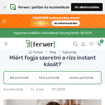
×
Ferwer: parfüm és kozmetikum
Az alkalmazásba
⚡
SUMMER kedvezmény most!
×
SUMMER
Az alkalmazásba
Ingyenes szállítás a következő összeg felett: 80 EUR
0
Ferwer
Blog
Egészség
Miért fogja szeretni a rizs instant
kását?
Női parfümök
Férfi parfümök
Unisex parfümök
L
Eva Novotná
6 min
17.1.2025