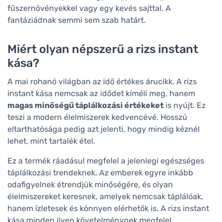
fűszernövényekkel vagy egy kevés sajttal. A
fantáziádnak semmi sem szab határt.
Miért olyan népszerű a rizs instant
kása?
A mai rohanó világban az idő értékes árucikk. A rizs
instant kása nemcsak az idődet kíméli meg, hanem
magas minőségű táplálkozási értékeket
is nyújt. Ez
teszi a modern élelmiszerek kedvencévé. Hosszú
eltarthatósága pedig azt jelenti, hogy mindig kéznél
lehet, mint tartalék étel.
Ez a termék ráadásul megfelel a jelenlegi egészséges
táplálkozási trendeknek. Az emberek egyre inkább
odafigyelnek étrendjük minőségére, és olyan
élelmiszereket keresnek, amelyek nemcsak táplálóak,
hanem ízletesek és könnyen elérhetők is. A rizs instant
kása minden ilyen követelménynek megfelel.