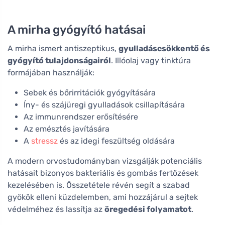
A mirha gyógyító hatásai
A mirha ismert antiszeptikus,
gyulladáscsökkentő és
gyógyító tulajdonságairól
. Illóolaj vagy tinktúra
formájában használják:
Sebek és bőrirritációk gyógyítására
Íny- és szájüregi gyulladások csillapítására
Az immunrendszer erősítésére
Az emésztés javítására
A
stressz
és az idegi feszültség oldására
A modern orvostudományban vizsgálják potenciális
hatásait bizonyos bakteriális és gombás fertőzések
kezelésében is. Összetétele révén segít a szabad
gyökök elleni küzdelemben, ami hozzájárul a sejtek
védelméhez és lassítja az
öregedési folyamatot
.