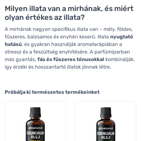
Milyen illata van a mirhának, és miért
olyan értékes az illata?
A mirhának nagyon specifikus illata van – mély, földes,
fűszeres, balzsamos és enyhén keserű. Illata
nyugtató
hatású
, és gyakran használják aromaterápiában a
stressz és a feszültség enyhítésére. A parfümiparban
más gyantás,
fás és fűszeres tónusokkal
kombinálják,
így érzéki és hosszantartó illatok jönnek létre.
Próbálja ki természetes termékeinket