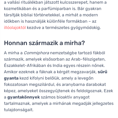
a vallási rituálékban játszott kulcsszerepet, hanem a
kozmetikában és a parfümiparban is. Bár gyakran
társítják bibliai történetekkel, a mirhát a modern
időkben is használják különféle formákban – az
illóolajoktól
kezdve a természetes gyógymódokig.
Honnan származik a mirha?
A mirha a
Commiphora
nemzetségbe tartozó fákból
származik, amelyek elsősorban az Arab-félszigeten,
Északkelet-Afrikában és India egyes részein nőnek.
Amikor ezeknek a fáknak a kérgét megzavarják,
sűrű
gyanta
kezd kifolyni belőlük, amely a levegőn
fokozatosan megszilárdul, és aranybarna darabokat
képez, amelyeket összegyűjtenek és feldolgoznak. Ezek
a
gyantakönnyek
számos bioaktív anyagot
tartalmaznak, amelyek a mirhának megadják jellegzetes
tulajdonságait.