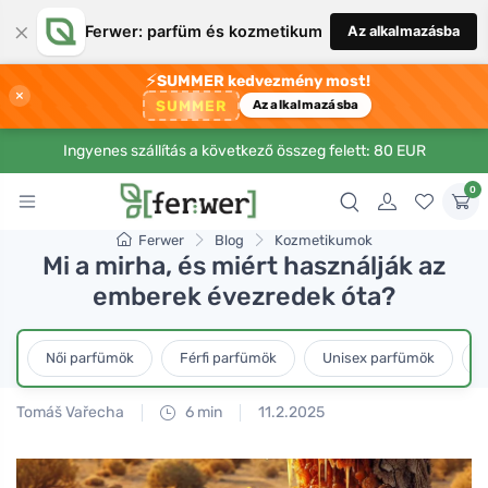
×
Ferwer: parfüm és kozmetikum
Az alkalmazásba
⚡
SUMMER kedvezmény most!
×
SUMMER
Az alkalmazásba
Ingyenes szállítás a következő összeg felett: 80 EUR
0
Ferwer
Blog
Kozmetikumok
Mi a mirha, és miért használják az
emberek évezredek óta?
Női parfümök
Férfi parfümök
Unisex parfümök
L
Tomáš Vařecha
6 min
11.2.2025