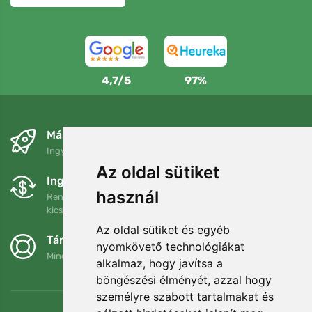
4,7/5
97%
Másnapra és ingyenesen
Ingyenes szállítás a következő összeg felett: 80 EUR
Az oldal sütiket
Ingyenes csere és visszaküldés
használ
Rendelését 90 napon belül bármikor visszaküldheti vagy
kicserélheti.
Az oldal sütiket és egyéb
Támogatjuk a Trees.org-ot
nyomkövető technológiákat
Minden megrendelésért ültetünk egy fát! Bővebben
Rólunk
.
alkalmaz, hogy javítsa a
böngészési élményét, azzal hogy
személyre szabott tartalmakat és