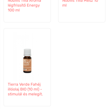
Nobilis Tilia Aroma
Nobilis Tilia Mész 10
légfrissítő Energy
ml
100 ml
Tierra Verde Fahéj
illóolaj BIO (10 ml) -
stimulál és melegít.