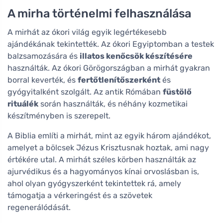
A mirha történelmi felhasználása
A mirhát az ókori világ egyik legértékesebb
ajándékának tekintették. Az ókori Egyiptomban a testek
balzsamozására és
illatos kenőcsök készítésére
használták. Az ókori Görögországban a mirhát gyakran
borral keverték, és
fertőtlenítőszerként
és
gyógyitalként szolgált. Az antik Rómában
füstölő
rituálék
során használták, és néhány kozmetikai
készítményben is szerepelt.
A Biblia említi a mirhát, mint az egyik három ajándékot,
amelyet a bölcsek Jézus Krisztusnak hoztak, ami nagy
értékére utal. A mirhát széles körben használták az
ajurvédikus és a hagyományos kínai orvoslásban is,
ahol olyan gyógyszerként tekintettek rá, amely
támogatja a vérkeringést és a szövetek
regenerálódását.