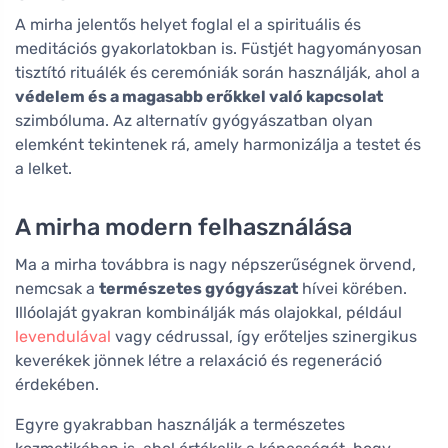
A mirha jelentős helyet foglal el a spirituális és
meditációs gyakorlatokban is. Füstjét hagyományosan
tisztító rituálék és ceremóniák során használják, ahol a
védelem és a magasabb erőkkel való kapcsolat
szimbóluma. Az alternatív gyógyászatban olyan
elemként tekintenek rá, amely harmonizálja a testet és
a lelket.
A mirha modern felhasználása
Ma a mirha továbbra is nagy népszerűségnek örvend,
nemcsak a
természetes gyógyászat
hívei körében.
Illóolaját gyakran kombinálják más olajokkal, például
levendulával
vagy cédrussal, így erőteljes szinergikus
keverékek jönnek létre a relaxáció és regeneráció
érdekében.
Egyre gyakrabban használják a természetes