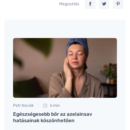
Megosztás
Petr Novák
6 min
Martin
n
Egészségesebb bőr az azelainsav
A leg
hatásainak köszönhetően
a mai