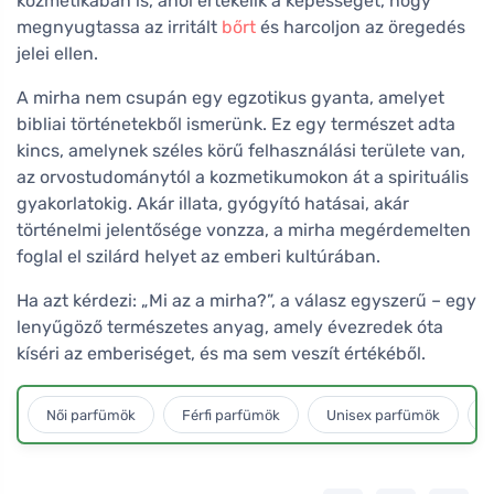
kozmetikában is, ahol értékelik a képességét, hogy
megnyugtassa az irritált
bőrt
és harcoljon az öregedés
jelei ellen.
A mirha nem csupán egy egzotikus gyanta, amelyet
bibliai történetekből ismerünk. Ez egy természet adta
kincs, amelynek széles körű felhasználási területe van,
az orvostudománytól a kozmetikumokon át a spirituális
gyakorlatokig. Akár illata, gyógyító hatásai, akár
történelmi jelentősége vonzza, a mirha megérdemelten
foglal el szilárd helyet az emberi kultúrában.
Ha azt kérdezi: „Mi az a mirha?”, a válasz egyszerű – egy
lenyűgöző természetes anyag, amely évezredek óta
kíséri az emberiséget, és ma sem veszít értékéből.
Női parfümök
Férfi parfümök
Unisex parfümök
L