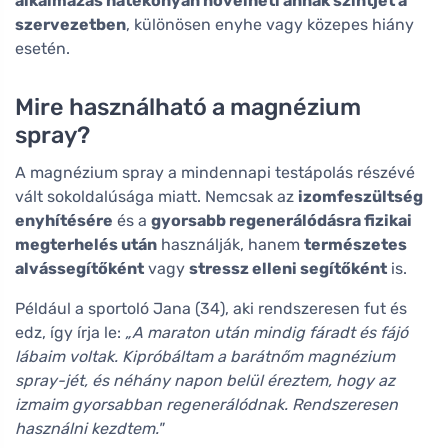
alkalmazás hatékonyan növelheti annak szintjét a
szervezetben
, különösen enyhe vagy közepes hiány
esetén.
Mire használható a magnézium
spray?
A magnézium spray a mindennapi testápolás részévé
vált sokoldalúsága miatt. Nemcsak az
izomfeszültség
enyhítésére
és a
gyorsabb regenerálódásra fizikai
megterhelés után
használják, hanem
természetes
alvássegítőként
vagy
stressz elleni segítőként
is.
Például a sportoló Jana (34), aki rendszeresen fut és
edz, így írja le:
„A maraton után mindig fáradt és fájó
lábaim voltak. Kipróbáltam a barátnőm magnézium
spray-jét, és néhány napon belül éreztem, hogy az
izmaim gyorsabban regenerálódnak. Rendszeresen
használni kezdtem."