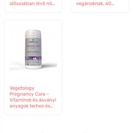
időszakban lévő nők
vegánoknak, 60
számára, 60
tabletta
kapszula
Vegetology
Pregnancy Care -
Vitaminok és ásványi
anyagok terhes és
szoptató nőknek, 60
tabletta