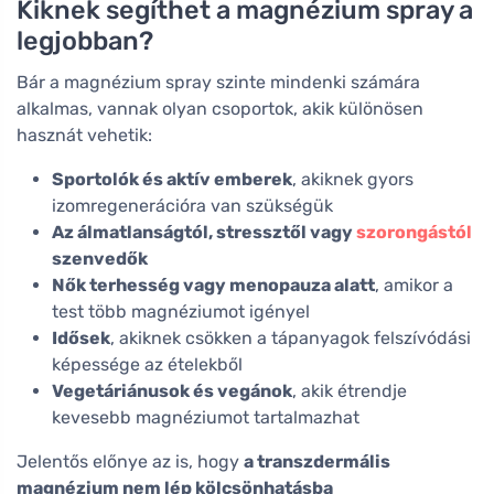
Kiknek segíthet a magnézium spray a
legjobban?
Bár a magnézium spray szinte mindenki számára
alkalmas, vannak olyan csoportok, akik különösen
hasznát vehetik:
Sportolók és aktív emberek
, akiknek gyors
izomregenerációra van szükségük
Az álmatlanságtól, stressztől vagy
szorongástól
szenvedők
Nők terhesség vagy menopauza alatt
, amikor a
test több magnéziumot igényel
Idősek
, akiknek csökken a tápanyagok felszívódási
képessége az ételekből
Vegetáriánusok és vegánok
, akik étrendje
kevesebb magnéziumot tartalmazhat
Jelentős előnye az is, hogy
a transzdermális
magnézium nem lép kölcsönhatásba