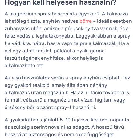
Hogyan kell helyesen használni?
A magnézium spray használata egyszerű. Alkalmazza
lehetőleg tiszta, enyhén nedves
bőrre
– ideális esetben
zuhanyzás után, amikor a pórusok nyitva vannak, és a
felszívódás a leghatékonyabb. Leggyakrabban a spray-
t a vádlikra, hátra, hasra vagy talpra alkalmazzák. Ha a
cél egy adott terület, például a nyaki gerinc
feszültségének enyhítése, akkor helyileg is
alkalmazható ott.
Az első használatok során a spray enyhén csíphet – ez
egy gyakori reakció, amely általában néhány
alkalmazás után megszűnik. Ha az irritáció továbbra is
fennáll, célszerű a magnéziumot vízzel hígítani vagy
érzékeny bőrre szánt spray-t használni.
A gyakorlatban ajánlott 5–10 fújással kezdeni naponta,
és szükség szerint növelni az adagot. A hosszú távú
használat biztonságos és nem okoz függőséget.