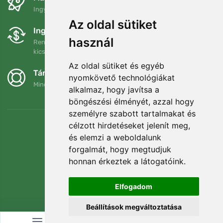
Ingyenes szállítás a következő összeg felett: 80 EUR
Az oldal sütiket
Ingyenes csere és visszaküldés
használ
Rendelését 90 napon belül bármikor visszaküldheti vagy
kicserélheti.
Az oldal sütiket és egyéb
Támogatjuk a Trees.org-ot
nyomkövető technológiákat
Minden megrendelésért ültetünk egy fát! Bővebben
Rólunk
.
alkalmaz, hogy javítsa a
böngészési élményét, azzal hogy
személyre szabott tartalmakat és
célzott hirdetéseket jelenít meg,
és elemzi a weboldalunk
forgalmát, hogy megtudjuk
honnan érkeztek a látogatóink.
Elfogadom
Beállítások megváltoztatása