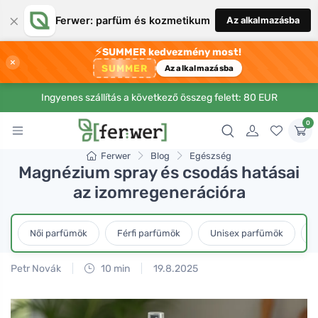
×
Ferwer: parfüm és kozmetikum
Az alkalmazásba
⚡
SUMMER kedvezmény most!
×
SUMMER
Az alkalmazásba
Ingyenes szállítás a következő összeg felett: 80 EUR
0
Ferwer
Blog
Egészség
Magnézium spray és csodás hatásai
az izomregenerációra
Női parfümök
Férfi parfümök
Unisex parfümök
L
Petr Novák
10 min
19.8.2025