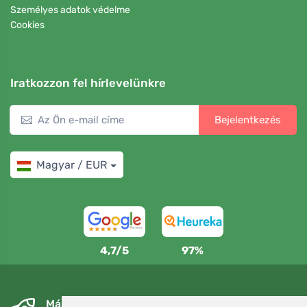
Személyes adatok védelme
Cookies
Iratkozzon fel hírlevelünkre
Bejelentkezés
Magyar / EUR
4,7/5
97%
Másnapra és ingyenesen