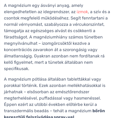
A magnézium egy ásványi anyag, amely
elengedhetetlen az idegrendszer, az
izmok
, a szív és a
csontok megfelelő működéséhez. Segít fenntartani a
normál vérnyomást, szabályozza a vércukorszintet,
támogatja az egészséges alvást és csökkenti a
fáradtságot. A magnéziumhiány számos tünetben
megnyilvánulhat – izomgörcsöktől kezdve a
koncentrációs zavarokon át a szorongásig vagy
álmatlanságig. Gyakran azonban nem fordítanak rá
kellő figyelmet, mert a tünetek általában nem
specifikusak.
A magnézium pótlása általában tablettákkal vagy
porokkal történik. Ezek azonban mellékhatásokkal is
járhatnak – elsősorban az emésztőrendszer
megterhelésével, puffadással vagy hasmenéssel.
Éppen ezért az utóbbi években előtérbe kerül a
transzdermális beadás – tehát a magnézium
bőrön
keresztüli felszívódása spray-vel
.