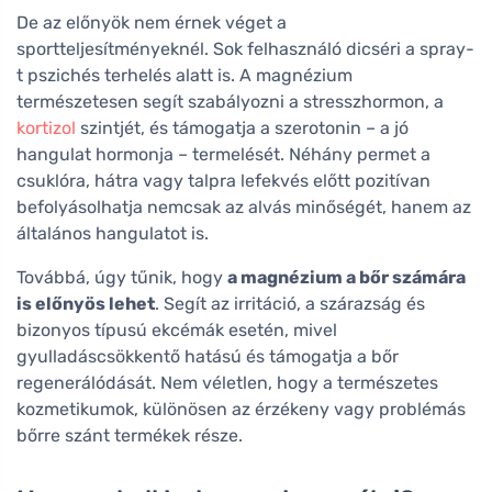
De az előnyök nem érnek véget a
sportteljesítményeknél. Sok felhasználó dicséri a spray-
t pszichés terhelés alatt is. A magnézium
természetesen segít szabályozni a stresszhormon, a
kortizol
szintjét, és támogatja a szerotonin – a jó
hangulat hormonja – termelését. Néhány permet a
csuklóra, hátra vagy talpra lefekvés előtt pozitívan
befolyásolhatja nemcsak az alvás minőségét, hanem az
általános hangulatot is.
Továbbá, úgy tűnik, hogy
a magnézium a bőr számára
is előnyös lehet
. Segít az irritáció, a szárazság és
bizonyos típusú ekcémák esetén, mivel
gyulladáscsökkentő hatású és támogatja a bőr
regenerálódását. Nem véletlen, hogy a természetes
kozmetikumok, különösen az érzékeny vagy problémás
bőrre szánt termékek része.