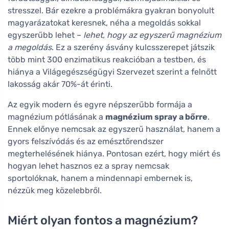
stresszel. Bár ezekre a problémákra gyakran bonyolult
magyarázatokat keresnek, néha a megoldás sokkal
egyszerűbb lehet –
lehet, hogy az egyszerű magnézium
a megoldás
. Ez a szerény ásvány kulcsszerepet játszik
több mint 300 enzimatikus reakcióban a testben, és
hiánya a Világegészségügyi Szervezet szerint a felnőtt
lakosság akár 70%-át érinti.
Az egyik modern és egyre népszerűbb formája a
magnézium pótlásának a
magnézium spray a bőrre
.
Ennek előnye nemcsak az egyszerű használat, hanem a
gyors felszívódás és az emésztőrendszer
megterhelésének hiánya. Pontosan ezért, hogy miért és
hogyan lehet hasznos ez a spray nemcsak
sportolóknak, hanem a mindennapi embernek is,
nézzük meg közelebbről.
Miért olyan fontos a magnézium?