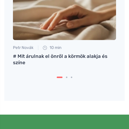
Petr Novák
10 min
Petr N
zkán
# Mit árulnak el önről a körmök alakja és
Hogya
színe
minde