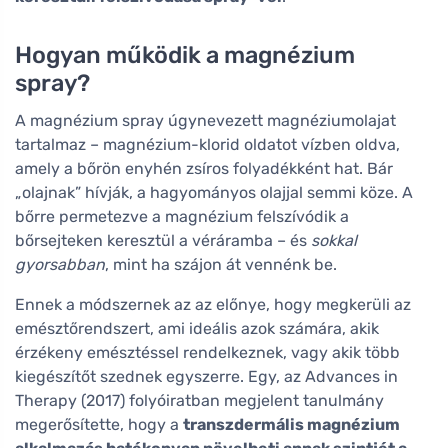
Hogyan működik a magnézium
spray?
A magnézium spray úgynevezett magnéziumolajat
tartalmaz – magnézium-klorid oldatot vízben oldva,
amely a bőrön enyhén zsíros folyadékként hat. Bár
„olajnak” hívják, a hagyományos olajjal semmi köze. A
bőrre permetezve a magnézium felszívódik a
bőrsejteken keresztül a véráramba – és
sokkal
gyorsabban
, mint ha szájon át vennénk be.
Ennek a módszernek az az előnye, hogy megkerüli az
emésztőrendszert, ami ideális azok számára, akik
érzékeny emésztéssel rendelkeznek, vagy akik több
kiegészítőt szednek egyszerre. Egy, az Advances in
Therapy (2017) folyóiratban megjelent tanulmány
megerősítette, hogy a
transzdermális magnézium