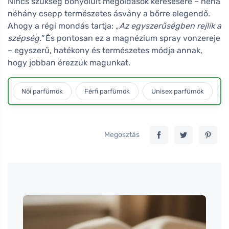
Nincs szükség bonyolult megoldások keresésére – néha
néhány csepp természetes ásvány a bőrre elegendő.
Ahogy a régi mondás tartja:
„Az egyszerűségben rejlik a
szépség."
És pontosan ez a magnézium spray vonzereje
– egyszerű, hatékony és természetes módja annak,
hogy jobban érezzük magunkat.
Női parfümök
Férfi parfümök
Unisex parfümök
L
Megosztás