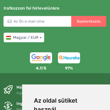
Iratkozzon fel hírlevelünkre
Bejelentkezés
Magyar / EUR
4,7/5
97%
Másnapra és ingyenesen
Ingyenes szállítás a következő összeg felett: 80 EUR
Az oldal sütiket
Ingyenes csere és visszaküldés
használ
Rendelését 90 napon belül bármikor visszaküldheti vagy