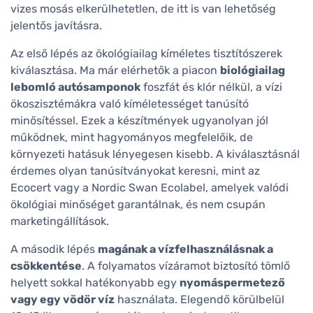
vizes mosás elkerülhetetlen, de itt is van lehetőség
jelentős javításra.
Az első lépés az ökológiailag kíméletes tisztítószerek
kiválasztása. Ma már elérhetők a piacon
biológiailag
lebomló autósamponok
foszfát és klór nélkül, a vízi
ökoszisztémákra való kíméletességet tanúsító
minősítéssel. Ezek a készítmények ugyanolyan jól
működnek, mint hagyományos megfelelőik, de
környezeti hatásuk lényegesen kisebb. A kiválasztásnál
érdemes olyan tanúsítványokat keresni, mint az
Ecocert vagy a Nordic Swan Ecolabel, amelyek valódi
ökológiai minőséget garantálnak, és nem csupán
marketingállítások.
A második lépés
magának a vízfelhasználásnak a
csökkentése
. A folyamatos vízáramot biztosító tömlő
helyett sokkal hatékonyabb egy
nyomáspermetező
vagy egy vödör víz
használata. Elegendő körülbelül