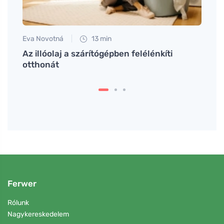
Eva Novotná
13 min
Petr N
Az illóolaj a szárítógépben felélénkíti
Hogya
otthonát
fennt
Ferwer
Rólunk
Nagykereskedelem