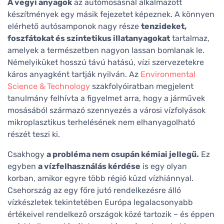
A vegyi anyagok
az autómosásnál alkalmazott
készítmények egy másik fejezetet képeznek. A könnyen
elérhető autósamponok nagy része
tenzideket,
foszfátokat és szintetikus illatanyagokat
tartalmaz,
amelyek a természetben nagyon lassan bomlanak le.
Némelyiküket hosszú távú hatású, vízi szervezetekre
káros anyagként tartják nyilván. Az
Environmental
Science & Technology
szakfolyóiratban megjelent
tanulmány felhívta a figyelmet arra, hogy a járművek
mosásából származó szennyezés a városi vízfolyások
mikroplasztikus terhelésének nem elhanyagolható
részét teszi ki.
Csakhogy
a probléma nem csupán kémiai jellegű.
Ez
egyben
a vízfelhasználás kérdése
is egy olyan
korban, amikor egyre több régió küzd vízhiánnyal.
Csehország az egy főre jutó rendelkezésre álló
vízkészletek tekintetében Európa legalacsonyabb
értékeivel rendelkező országok közé tartozik – és éppen