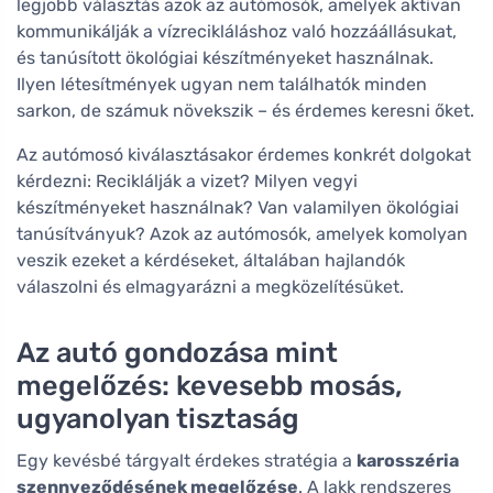
legjobb választás azok az autómosók, amelyek aktívan
kommunikálják a vízrecikláláshoz való hozzáállásukat,
és tanúsított ökológiai készítményeket használnak.
Ilyen létesítmények ugyan nem találhatók minden
sarkon, de számuk növekszik – és érdemes keresni őket.
Az autómosó kiválasztásakor érdemes konkrét dolgokat
kérdezni: Reciklálják a vizet? Milyen vegyi
készítményeket használnak? Van valamilyen ökológiai
tanúsítványuk? Azok az autómosók, amelyek komolyan
veszik ezeket a kérdéseket, általában hajlandók
válaszolni és elmagyarázni a megközelítésüket.
Az autó gondozása mint
megelőzés: kevesebb mosás,
ugyanolyan tisztaság
Egy kevésbé tárgyalt érdekes stratégia a
karosszéria
szennyeződésének megelőzése
. A lakk rendszeres