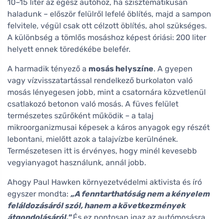
10–15 liter az egész autóhoz, ha szisztematikusan
haladunk – először felülről lefelé öblítés, majd a sampon
felvitele, végül csak ott célzott öblítés, ahol szükséges.
A különbség a tömlős mosáshoz képest óriási: 200 liter
helyett ennek töredékébe belefér.
A harmadik tényező a
mosás helyszíne
. A gyepen
vagy vízvisszatartással rendelkező burkolaton való
mosás lényegesen jobb, mint a csatornára közvetlenül
csatlakozó betonon való mosás. A füves felület
természetes szűrőként működik – a talaj
mikroorganizmusai képesek a káros anyagok egy részét
lebontani, mielőtt azok a talajvízbe kerülnének.
Természetesen itt is érvényes, hogy minél kevesebb
vegyianyagot használunk, annál jobb.
Ahogy Paul Hawken környezetvédelmi aktivista és író
egyszer mondta:
„A fenntarthatóság nem a kényelem
feláldozásáról szól, hanem a következmények
átgondolásáról."
És ez pontosan igaz az autómosásra