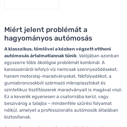
Miért jelent problémát a
hagyományos autómosás
A klasszikus, tömlővel a kézben végzett otthoni
autómosás ártalmatlannak tűnik
. Valójában azonban
egyszerre több ökológiai problémát kombinál. A
karosszériáról lefolyó víz nemcsak szennyeződéseket,
hanem motorolaj-maradványokat, fékfolyadékot, a
gumiabroncsokból származó mikroplasztokat és
szintetikus tisztítószerek maradványait is magával viszi.
Ez a keverék egyenesen a csatornába kerül, vagy
beszivárog a talajba – mindenféle szűrési folyamat
nélkül, amelyet a professzionális autómosók általában
biztosítanak.