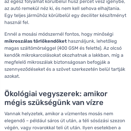
az egész folyamat körülbelül húsz percet vesz igénybe,
az autó remekül néz ki, és nem kell sehova elhajtania.
Egy teljes járműhöz körülbelül egy deciliter készítményt
használ fel.
Ennél a mosási módszernél fontos, hogy minőségi
mikroszálas törlőkendőket
használjunk, lehetőleg
magas száltömörséggel (400 GSM és felette). Az olcsó
kendők mikrokarcolásokat okozhatnak a lakkban, míg a
megfelelő mikroszálak biztonságosan befogják a
szennyeződéseket és a szövet szerkezetén belül tartják
azokat.
Ökológiai vegyszerek: amikor
mégis szükségünk van vízre
Vannak helyzetek, amikor a vízmentes mosás nem
elegendő – például sáros út után, a téli sósózási szezon
végén, vagy rovarokkal teli út után. Ilyen esetekben a