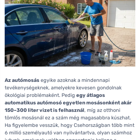
Az autómosás
egyike azoknak a mindennapi
tevékenységeknek, amelyekre kevesen gondolnak
ökológiai problémaként. Pedig
egy átlagos
automatikus autómosó egyetlen mosásonként akár
150–300 liter vizet is felhasznál
, míg az otthoni
tömlős mosásnál ez a szám még magasabbra kúszhat.
Ha figyelembe vesszük, hogy Csehországban több mint
6 millió személyautó van nyilvántartva, olyan számhoz