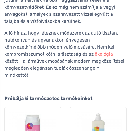
jutunk, amelynek valóban aggasztania kellene a
környezetvédőket. És ez még nem számítja a vegyi
anyagokat, amelyek a szennyezett vízzel együtt a
talajba és a vízfolyásokba kerülnek.
A jó hír az, hogy léteznek módszerek az autó tisztán,
hatékonyan és ugyanakkor lényegesen
környezetkímélőbb módon való mosására. Nem kell
kompromisszumot kötni a tisztaság és az
ökológia
között – a járművek mosásának modern megközelítései
meglepően elegánsan tudják összehangolni
mindkettőt.
Próbálja ki természetes termékeinket