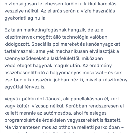
biztonságosan le lehessen törölni a lakkot karcolás
veszélye nélkül. Az eljárás során a vízfelhasználás
gyakorlatilag nulla.
Ez talán marketingfogásnak hangzik, de az e
készítmények mögött álló technológia valóban
kidolgozott. Speciális polimereket és kenőanyagokat
tartalmaznak, amelyek mechanikusan elválasztják a
szennyeződéseket a lakkfelülettől, miközben
védőréteget hagynak maguk után. Az eredmény
összehasonlítható a hagyományos mosással – és sok
esetben a karosszéria jobban néz ki, mivel a készítmény
egyúttal fényez is.
Vegyük példaként Jánost, aki panellakásban él, kert
vagy kültéri vízcsap nélkül. Korábban rendszeresen el
kellett mennie az autómosóba, ahol felesleges
programokért és érdektelen vegyszerekért is fizetett.
Ma vízmentesen mos az otthona melletti parkolóban –