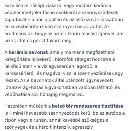
kezelése minőségi viasszal vagy modern kerámia
védelemmel jelentősen csökkenti a szennyeződések
tapadását – a por, a pollen és az eső ezután lassabban
és kevésbé intenzíven szennyezi be az autót. Az
eredmény az, hogy az autó ritkább mosást igényel, ami
vizet, időt és pénzt takarít meg.
A
kerámia bevonat
, amely ma már a megfizethető
kategóriába is bekerül, hidrofób réteget hoz létre a
lakkfelületen – a víz egyszerűen legördül a
karosszériáról, és magával viszi a szennyeződések egy
részét. Az e bevonatok által utánzott úgynevezett
lótuszvirág-hatás a gyakorlatban valóban látható, és
védőhatása sok hónapig megmarad.
Hasonlóan működik a
belső tér rendszeres tisztítása
is – minél kevesebb szennyeződés kerül be az autóba a
cipőn vagy a ruhán, annál kevésbé szükséges a
szőnyegek és a kárpit intenzív, agresszív