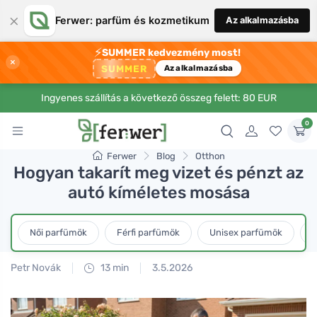
×
Ferwer: parfüm és kozmetikum
Az alkalmazásba
⚡
SUMMER kedvezmény most!
×
SUMMER
Az alkalmazásba
Ingyenes szállítás a következő összeg felett: 80 EUR
0
Ferwer
Blog
Otthon
Hogyan takarít meg vizet és pénzt az
autó kíméletes mosása
Női parfümök
Férfi parfümök
Unisex parfümök
L
Petr Novák
13 min
3.5.2026