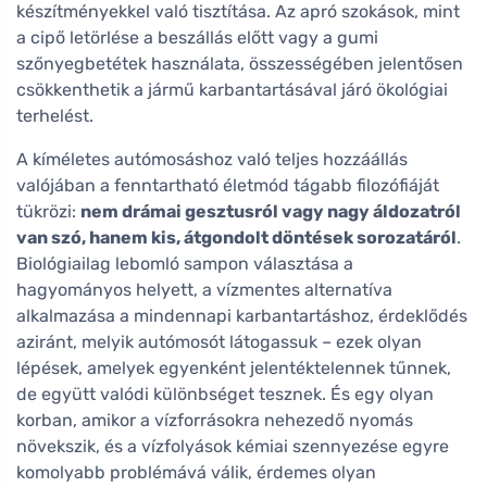
készítményekkel való tisztítása. Az apró szokások, mint
a cipő letörlése a beszállás előtt vagy a gumi
szőnyegbetétek használata, összességében jelentősen
csökkenthetik a jármű karbantartásával járó ökológiai
terhelést.
A kíméletes autómosáshoz való teljes hozzáállás
valójában a fenntartható életmód tágabb filozófiáját
tükrözi:
nem drámai gesztusról vagy nagy áldozatról
van szó, hanem kis, átgondolt döntések sorozatáról
.
Biológiailag lebomló sampon választása a
hagyományos helyett, a vízmentes alternatíva
alkalmazása a mindennapi karbantartáshoz, érdeklődés
aziránt, melyik autómosót látogassuk – ezek olyan
lépések, amelyek egyenként jelentéktelennek tűnnek,
de együtt valódi különbséget tesznek. És egy olyan
korban, amikor a vízforrásokra nehezedő nyomás
növekszik, és a vízfolyások kémiai szennyezése egyre
komolyabb problémává válik, érdemes olyan