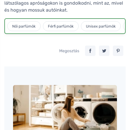
látszólagos apróságokon is gondolkodni, mint az, mivel
és hogyan mossuk autóinkat.
Női parfümök
Férfi parfümök
Unisex parfümök
L
Megosztás