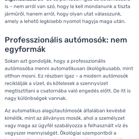
is – nem arról van szó, hogy le kell mondanunk a tiszta
járműről, hanem arról, hogy olyan utat válasszunk,
amely a lehető legkisebb nyomot hagyja maga után.
Professzionális autómosók: nem
egyformák
Sokan azt gondolják, hogy a professzionális
autómosóba menni automatikusan ökológikusabb, mint
otthon mosni. Ez részben igaz – a modern autómosók
reciklálják a vizet, és kötelesek a szennyvizet
megtisztítani a csatornába való engedés előtt. De itt is
nagy különbségek vannak.
Az automatikus alagútautómosók általában kevésbé
kímélők, mint az állványos mosók, ahol a személyzet
vagy maga az ügyfél szabályozza a felhasznált víz és
vegyszer mennyiségét. Ökológiai szempontból a