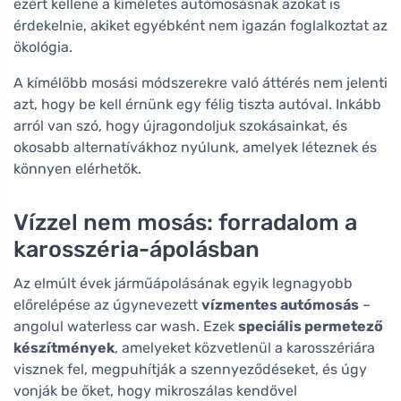
ezért kellene a kíméletes autómosásnak azokat is
érdekelnie, akiket egyébként nem igazán foglalkoztat az
ökológia.
A kímélőbb mosási módszerekre való áttérés nem jelenti
azt, hogy be kell érnünk egy félig tiszta autóval. Inkább
arról van szó, hogy újragondoljuk szokásainkat, és
okosabb alternatívákhoz nyúlunk, amelyek léteznek és
könnyen elérhetők.
Vízzel nem mosás: forradalom a
karosszéria-ápolásban
Az elmúlt évek járműápolásának egyik legnagyobb
előrelépése az úgynevezett
vízmentes autómosás
–
angolul waterless car wash. Ezek
speciális permetező
készítmények
, amelyeket közvetlenül a karosszériára
visznek fel, megpuhítják a szennyeződéseket, és úgy
vonják be őket, hogy mikroszálas kendővel