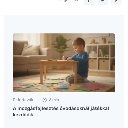
Petr Novák
6 min
Petr N
A mozgásfejlesztés óvodásoknál játékkal
Mi se
ülési
kezdődik
alvás