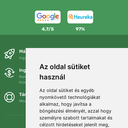
4,7/5
97%
Másnapra és ingyenesen
Ingyenes szállítás a következő összeg felett: 80 EUR
Az oldal sütiket
Ingyenes csere és visszaküldés
használ
Rendelését 90 napon belül bármikor visszaküldheti vagy
kicserélheti.
Az oldal sütiket és egyéb
Támogatjuk a Trees.org-ot
nyomkövető technológiákat
Minden megrendelésért ültetünk egy fát! Bővebben
Rólunk
.
alkalmaz, hogy javítsa a
böngészési élményét, azzal hogy
személyre szabott tartalmakat és
célzott hirdetéseket jelenít meg,