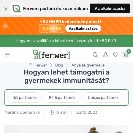
×
Ferwer: parfüm és kozmetikum
Az alkalmazásba
⚡
SUMMER kedvezmény most!
×
SUMMER
Az alkalmazásba
Ingyenes szállítás a következő összeg felett: 80 EUR
0
Ferwer
Blog
Anya és gyermeke
Hogyan lehet támogatni a
gyermekek immunitását?
Női parfümök
Férfi parfümök
Unisex parfümök
L
Martina Domanská
6 min
23.10.2023