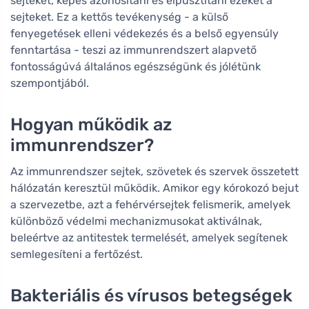
sejteket, képes azonosítani és elpusztítani ezeket a
sejteket. Ez a kettős tevékenység - a külső
fenyegetések elleni védekezés és a belső egyensúly
fenntartása - teszi az immunrendszert alapvető
fontosságúvá általános egészségünk és jólétünk
szempontjából.
Hogyan működik az
immunrendszer?
Az immunrendszer sejtek, szövetek és szervek összetett
hálózatán keresztül működik. Amikor egy kórokozó bejut
a szervezetbe, azt a fehérvérsejtek felismerik, amelyek
különböző védelmi mechanizmusokat aktiválnak,
beleértve az antitestek termelését, amelyek segítenek
semlegesíteni a fertőzést.
Bakteriális és vírusos betegségek