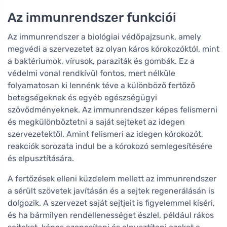
Az immunrendszer funkciói
Az immunrendszer a biológiai védőpajzsunk, amely
megvédi a szervezetet az olyan káros kórokozóktól, mint
a baktériumok, vírusok, paraziták és gombák. Ez a
védelmi vonal rendkívül fontos, mert nélküle
folyamatosan ki lennénk téve a különböző fertőző
betegségeknek és egyéb egészségügyi
szövődményeknek. Az immunrendszer képes felismerni
és megkülönböztetni a saját sejteket az idegen
szervezetektől. Amint felismeri az idegen kórokozót,
reakciók sorozata indul be a kórokozó semlegesítésére
és elpusztítására.
A fertőzések elleni küzdelem mellett az immunrendszer
a sérült szövetek javításán és a sejtek regenerálásán is
dolgozik. A szervezet saját sejtjeit is figyelemmel kíséri,
és ha bármilyen rendellenességet észlel, például rákos