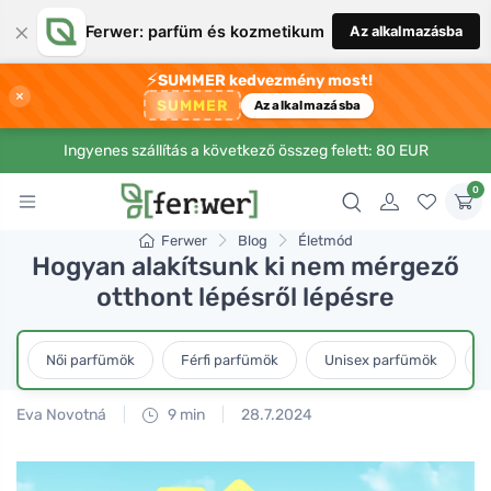
×
Ferwer: parfüm és kozmetikum
Az alkalmazásba
⚡
SUMMER kedvezmény most!
×
SUMMER
Az alkalmazásba
Ingyenes szállítás a következő összeg felett: 80 EUR
0
Ferwer
Blog
Életmód
Hogyan alakítsunk ki nem mérgező
otthont lépésről lépésre
Női parfümök
Férfi parfümök
Unisex parfümök
L
Eva Novotná
9 min
28.7.2024