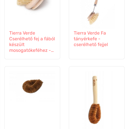
Tierra Verde
Tierra Verde Fa
Cserélhető fej a fából
tányérkefe -
készült
cserélhető fejjel
mosogatókeféhez -
fsc minősített fából
készült