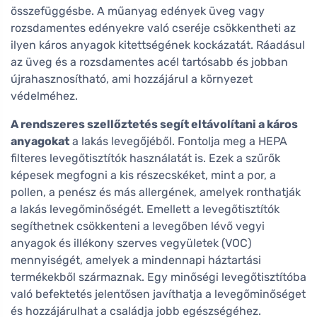
összefüggésbe. A műanyag edények üveg vagy
rozsdamentes edényekre való cseréje csökkentheti az
ilyen káros anyagok kitettségének kockázatát. Ráadásul
az üveg és a rozsdamentes acél tartósabb és jobban
újrahasznosítható, ami hozzájárul a környezet
védelméhez.
A rendszeres szellőztetés segít eltávolítani a káros
anyagokat
a lakás levegőjéből. Fontolja meg a HEPA
filteres levegőtisztítók használatát is. Ezek a szűrők
képesek megfogni a kis részecskéket, mint a por, a
pollen, a penész és más allergének, amelyek ronthatják
a lakás levegőminőségét. Emellett a levegőtisztítók
segíthetnek csökkenteni a levegőben lévő vegyi
anyagok és illékony szerves vegyületek (VOC)
mennyiségét, amelyek a mindennapi háztartási
termékekből származnak. Egy minőségi levegőtisztítóba
való befektetés jelentősen javíthatja a levegőminőséget
és hozzájárulhat a családja jobb egészségéhez.