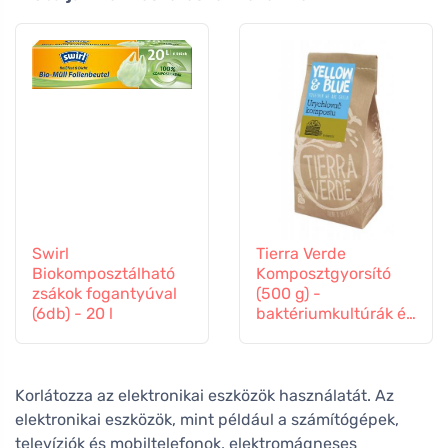
Swirl
Tierra Verde
Biokomposztálható
Komposztgyorsító
zsákok fogantyúval
(500 g) -
(6db) - 20 l
baktériumkultúrák és
enzimek keveréke.
Korlátozza az elektronikai eszközök használatát. Az
elektronikai eszközök, mint például a számítógépek,
televíziók és mobiltelefonok, elektromágneses