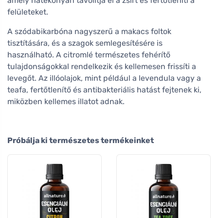
amely hatékonyan távolítja el a zsírt és fertőtleníti a
felületeket.
A szódabikarbóna nagyszerű a makacs foltok
tisztítására, és a szagok semlegesítésére is
használható. A citromlé természetes fehérítő
tulajdonságokkal rendelkezik és kellemesen frissíti a
levegőt. Az illóolajok, mint például a levendula vagy a
teafa, fertőtlenítő és antibakteriális hatást fejtenek ki,
miközben kellemes illatot adnak.
Próbálja ki természetes termékeinket