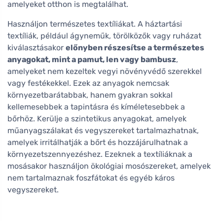
amelyeket otthon is megtalálhat.
Használjon természetes textíliákat. A háztartási
textíliák, például ágyneműk, törölközők vagy ruházat
kiválasztásakor
előnyben részesítse a természetes
anyagokat, mint a pamut, len vagy bambusz
,
amelyeket nem kezeltek vegyi növényvédő szerekkel
vagy festékekkel. Ezek az anyagok nemcsak
környezetbarátabbak, hanem gyakran sokkal
kellemesebbek a tapintásra és kíméletesebbek a
bőrhöz. Kerülje a szintetikus anyagokat, amelyek
műanyagszálakat és vegyszereket tartalmazhatnak,
amelyek irritálhatják a bőrt és hozzájárulhatnak a
környezetszennyezéshez. Ezeknek a textíliáknak a
mosásakor használjon ökológiai mosószereket, amelyek
nem tartalmaznak foszfátokat és egyéb káros
vegyszereket.