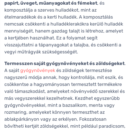
papírt, üveget, műanyagokat és fémeket
, és
komposztálja a szerves hulladékot, mint az
ételmaradékok és a kerti hulladék. A komposztálás
nemcsak csökkenti a hulladéklerakókra kerülő hulladék
mennyiségét, hanem gazdag talajt is létrehoz, amelyet
a kertjében használhat. Ez a folyamat segít
visszajuttatni a tápanyagokat a talajba, és csökkenti a
vegyi műtrágyák szükségességét.
Termesszen saját gyógynövényeket és zöldségeket
.
A saját
gyógynövények
és zöldségek termesztése
nagyszerű módja annak, hogy kontrollálja, mit eszik, és
csökkentse a hagyományosan termesztett termékekre
való támaszkodást, amelyeket növényvédő szerekkel és
más vegyszerekkel kezelhetnek. Kezdhet egyszerűbb
gyógynövényekkel, mint a bazsalikom, menta vagy
rozmaring, amelyeket könnyen termeszthet az
ablakpárkányon vagy az erkélyen. Fokozatosan
bővítheti kertjét zöldségekkel, mint például paradicsom,