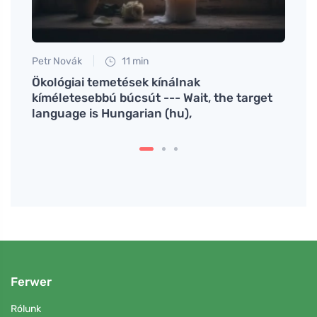
Petr Novák
11 min
Martin
int
Ökológiai temetések kínálnak
Ideál
kíméletesebbú búcsút --- Wait, the target
móds
language is Hungarian (hu),
Ferwer
Rólunk