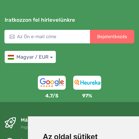
Iratkozzon fel hírlevelünkre
Bejelentkezés
Magyar / EUR
4,7/5
97%
Másnapra és ingyenesen
Ingyenes szállítás a következő összeg felett: 80 EUR
Az oldal sütiket