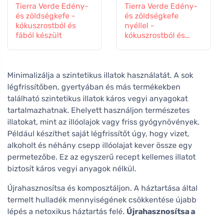
Tierra Verde Edény-
Tierra Verde Edény-
és zöldségkefe -
és zöldségkefe
kókuszrostból és
nyéllel -
fából készült
kókuszrostból és
fából készült
Minimalizálja a szintetikus illatok használatát. A sok
légfrissítőben, gyertyában és más termékekben
található szintetikus illatok káros vegyi anyagokat
tartalmazhatnak. Ehelyett használjon természetes
illatokat, mint az illóolajok vagy friss gyógynövények.
Például készíthet saját légfrissítőt úgy, hogy vizet,
alkoholt és néhány csepp illóolajat kever össze egy
permetezőbe. Ez az egyszerű recept kellemes illatot
biztosít káros vegyi anyagok nélkül.
Újrahasznosítsa és komposztáljon. A háztartása által
termelt hulladék mennyiségének csökkentése újabb
lépés a netoxikus háztartás felé.
Újrahasznosítsa a