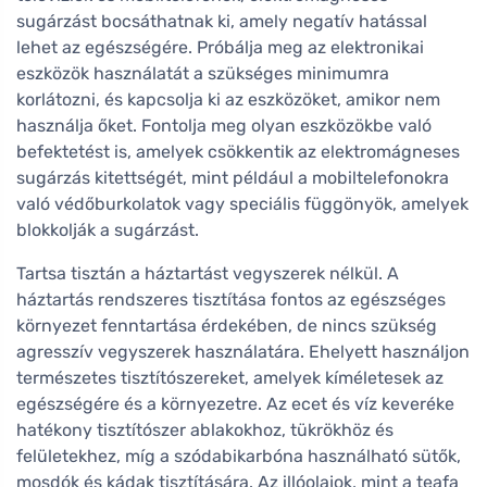
sugárzást bocsáthatnak ki, amely negatív hatással
lehet az egészségére. Próbálja meg az elektronikai
eszközök használatát a szükséges minimumra
korlátozni, és kapcsolja ki az eszközöket, amikor nem
használja őket. Fontolja meg olyan eszközökbe való
befektetést is, amelyek csökkentik az elektromágneses
sugárzás kitettségét, mint például a mobiltelefonokra
való védőburkolatok vagy speciális függönyök, amelyek
blokkolják a sugárzást.
Tartsa tisztán a háztartást vegyszerek nélkül. A
háztartás rendszeres tisztítása fontos az egészséges
környezet fenntartása érdekében, de nincs szükség
agresszív vegyszerek használatára. Ehelyett használjon
természetes tisztítószereket, amelyek kíméletesek az
egészségére és a környezetre. Az ecet és víz keveréke
hatékony tisztítószer ablakokhoz, tükrökhöz és
felületekhez, míg a szódabikarbóna használható sütők,
mosdók és kádak tisztítására. Az illóolajok, mint a teafa