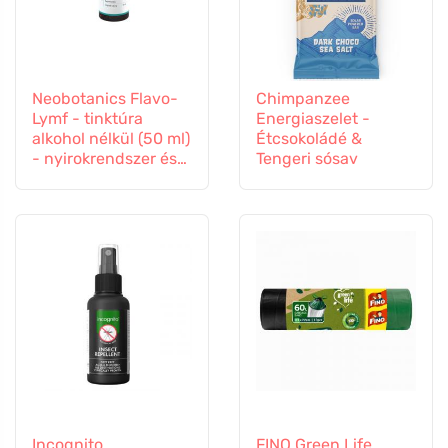
Neobotanics Flavo-
Chimpanzee
Lymf - tinktúra
Energiaszelet -
alkohol nélkül (50 ml)
Étcsokoládé &
- nyirokrendszer és
Tengeri sósav
érrendszer
Incognito
FINO Green Life