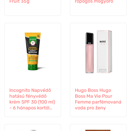
Fruit 35g
ropogós mogyoró
Incognito Napvédő
Hugo Boss Hugo
hatású fényvédő
Boss Ma Vie Pour
krém SPF 30 (100 ml)
Femme parfémovaná
- 6 hónapos kortól
voda pro ženy
gyermekeknek is
alkalmas.