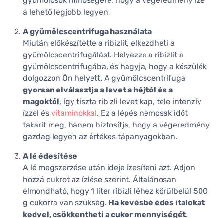
gyümölcsök minőségére, hogy a végeredmény íze
a lehető legjobb legyen.
A gyümölcscentrifuga használata
Miután előkészítette a ribizlit, elkezdheti a
gyümölcscentrifugálást. Helyezze a ribizlit a
gyümölcscentrifugába, és hagyja, hogy a készülék
dolgozzon Ön helyett. A gyümölcscentrifuga
gyorsan elválasztja a levet a héjtól és a
magoktól
, így tiszta ribizli levet kap, tele intenzív
ízzel és
vitaminokkal
. Ez a lépés nemcsak időt
takarít meg, hanem biztosítja, hogy a végeredmény
gazdag legyen az értékes tápanyagokban.
A lé édesítése
A lé megszerzése után ideje ízesíteni azt. Adjon
hozzá cukrot az ízlése szerint. Általánosan
elmondható, hogy 1 liter ribizli léhez körülbelül 500
g cukorra van szükség.
Ha kevésbé édes italokat
kedvel, csökkentheti a cukor mennyiségét
.