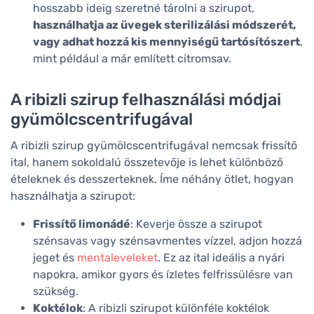
hosszabb ideig szeretné tárolni a szirupot,
használhatja az üvegek sterilizálási módszerét,
vagy adhat hozzá kis mennyiségű tartósítószert
,
mint például a már említett citromsav.
A ribizli szirup felhasználási módjai
gyümölcscentrifugával
A ribizli szirup gyümölcscentrifugával nemcsak frissítő
ital, hanem sokoldalú összetevője is lehet különböző
ételeknek és desszerteknek. Íme néhány ötlet, hogyan
használhatja a szirupot:
Frissítő limonádé
: Keverje össze a szirupot
szénsavas vagy szénsavmentes vízzel, adjon hozzá
jeget és
mentaleveleket
. Ez az ital ideális a nyári
napokra, amikor gyors és ízletes felfrissülésre van
szükség.
Koktélok
: A ribizli szirupot különféle koktélok