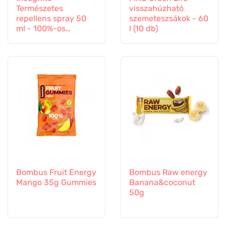
Természetes
visszahúzható
repellens spray 50
szemeteszsákok - 60
ml - 100%-os
l (10 db)
védelem minden
rovar ellen
Bombus Fruit Energy
Bombus Raw energy
Mango 35g Gummies
Banana&coconut
50g