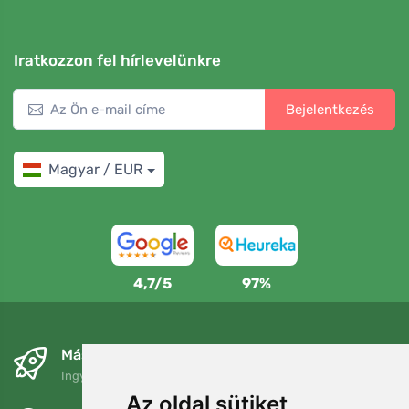
Iratkozzon fel hírlevelünkre
Bejelentkezés
Magyar / EUR
4,7/5
97%
Másnapra és ingyenesen
Ingyenes szállítás a következő összeg felett: 80 EUR
Az oldal sütiket