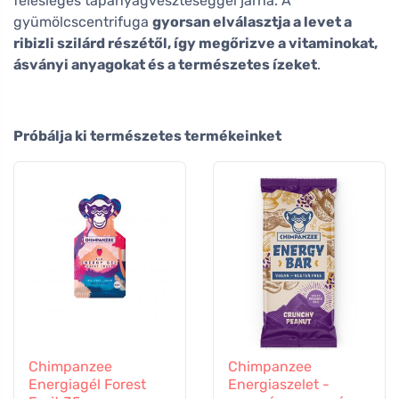
felesleges tápanyagveszteséggel járna. A
gyümölcscentrifuga
gyorsan elválasztja a levet a
ribizli szilárd részétől, így megőrizve a vitaminokat,
ásványi anyagokat és a természetes ízeket
.
Próbálja ki természetes termékeinket
Chimpanzee
Chimpanzee
Energiagél Forest
Energiaszelet -