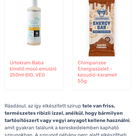
Urtekram Baba
Chimpanzee
kímélő mosó emulzió
Energiaszelet -
250ml BIO, VEG
kesudió-karamell
55g
Ráadásul, az így elkészített szirup
tele van friss,
természetes ribizli ízzel, anélkül, hogy bármilyen
tartósítószert vagy vegyi anyagot kellene használni
,
amit gyakran találunk a kereskedelemben kapható
szirupokban. A szirupot néhány perc alatt elkészítheti,