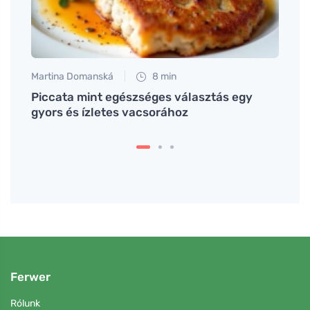
Martina Domanská
8 min
Petr N
en,
Piccata mint egészséges választás egy
A mar
égét
gyors és ízletes vacsorához
ízéve
Ferwer
Rólunk