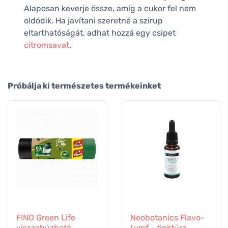
Alaposan keverje össze, amíg a cukor fel nem
oldódik. Ha javítani szeretné a szirup
eltarthatóságát, adhat hozzá egy csipet
citromsavat
.
Próbálja ki természetes termékeinket
FINO Green Life
Neobotanics Flavo-
visszahúzható
Lymf - tinktúra