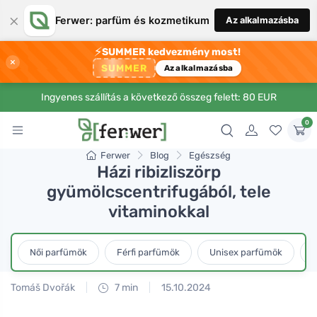
×
Ferwer: parfüm és kozmetikum
Az alkalmazásba
⚡
SUMMER kedvezmény most!
×
SUMMER
Az alkalmazásba
Ingyenes szállítás a következő összeg felett: 80 EUR
0
Ferwer
Blog
Egészség
Házi ribizliszörp
gyümölcscentrifugából, tele
vitaminokkal
Női parfümök
Férfi parfümök
Unisex parfümök
L
Tomáš Dvořák
7 min
15.10.2024