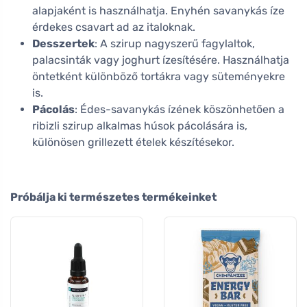
alapjaként is használhatja. Enyhén savanykás íze
érdekes csavart ad az italoknak.
Desszertek
: A szirup nagyszerű fagylaltok,
palacsinták vagy joghurt ízesítésére. Használhatja
öntetként különböző tortákra vagy süteményekre
is.
Pácolás
: Édes-savanykás ízének köszönhetően a
ribizli szirup alkalmas húsok pácolására is,
különösen grillezett ételek készítésekor.
Próbálja ki természetes termékeinket