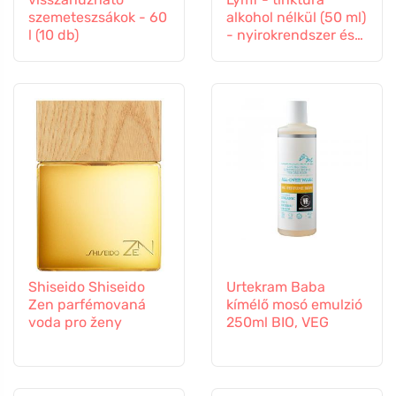
szemeteszsákok - 60
alkohol nélkül (50 ml)
l (10 db)
- nyirokrendszer és
érrendszer
Shiseido Shiseido
Urtekram Baba
Zen parfémovaná
kímélő mosó emulzió
voda pro ženy
250ml BIO, VEG