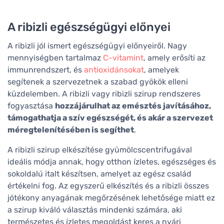
A ribizli egészségügyi előnyei
A ribizli jól ismert egészségügyi előnyeiről. Nagy
mennyiségben tartalmaz
C-vitamint
, amely erősíti az
immunrendszert, és
antioxidánsokat
, amelyek
segítenek a szervezetnek a szabad gyökök elleni
küzdelemben. A ribizli vagy ribizli szirup rendszeres
fogyasztása
hozzájárulhat az emésztés javításához,
támogathatja a szív egészségét, és akár a szervezet
méregtelenítésében is segíthet
.
A ribizli szirup elkészítése gyümölcscentrifugával
ideális módja annak, hogy otthon ízletes, egészséges és
sokoldalú italt készítsen, amelyet az egész család
értékelni fog. Az egyszerű elkészítés és a ribizli összes
jótékony anyagának megőrzésének lehetősége miatt ez
a szirup kiváló választás mindenki számára, aki
természetes és ízletes megoldást keres a nyári