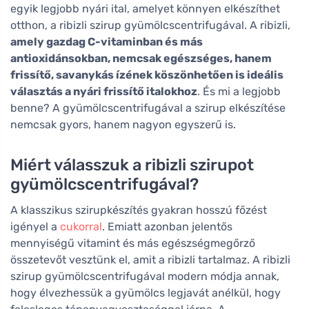
egyik legjobb nyári ital, amelyet könnyen elkészíthet
otthon, a ribizli szirup gyümölcscentrifugával. A ribizli,
amely gazdag C-vitaminban és más
antioxidánsokban, nemcsak egészséges, hanem
frissítő, savanykás ízének köszönhetően is ideális
választás a nyári frissítő italokhoz
. És mi a legjobb
benne? A gyümölcscentrifugával a szirup elkészítése
nemcsak gyors, hanem nagyon egyszerű is.
Miért válasszuk a ribizli szirupot
gyümölcscentrifugával?
A klasszikus szirupkészítés gyakran hosszú főzést
igényel a
cukorral
. Emiatt azonban jelentős
mennyiségű vitamint és más egészségmegőrző
összetevőt vesztünk el, amit a ribizli tartalmaz. A ribizli
szirup gyümölcscentrifugával modern módja annak,
hogy élvezhessük a gyümölcs legjavát anélkül, hogy