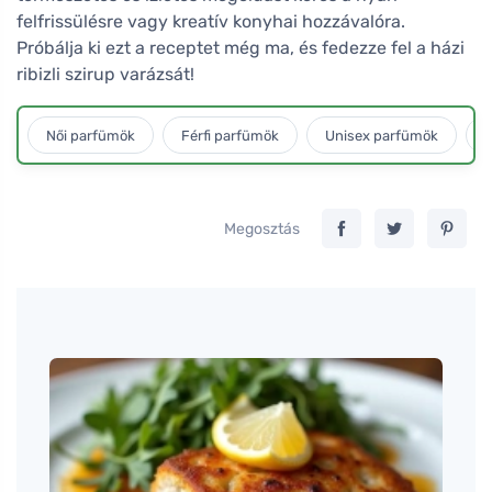
felfrissülésre vagy kreatív konyhai hozzávalóra.
Próbálja ki ezt a receptet még ma, és fedezze fel a házi
ribizli szirup varázsát!
Női parfümök
Férfi parfümök
Unisex parfümök
L
Megosztás