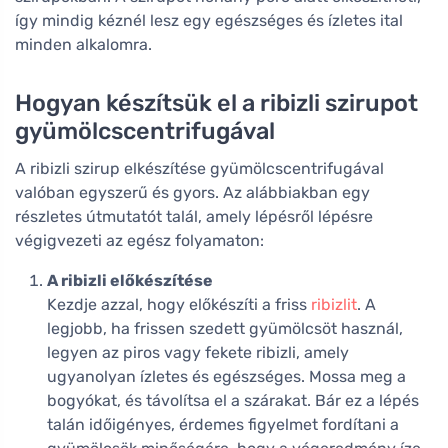
így mindig kéznél lesz egy egészséges és ízletes ital
minden alkalomra.
Hogyan készítsük el a ribizli szirupot
gyümölcscentrifugával
A ribizli szirup elkészítése gyümölcscentrifugával
valóban egyszerű és gyors. Az alábbiakban egy
részletes útmutatót talál, amely lépésről lépésre
végigvezeti az egész folyamaton:
A ribizli előkészítése
Kezdje azzal, hogy előkészíti a friss
ribizlit
. A
legjobb, ha frissen szedett gyümölcsöt használ,
legyen az piros vagy fekete ribizli, amely
ugyanolyan ízletes és egészséges. Mossa meg a
bogyókat, és távolítsa el a szárakat. Bár ez a lépés
talán időigényes, érdemes figyelmet fordítani a