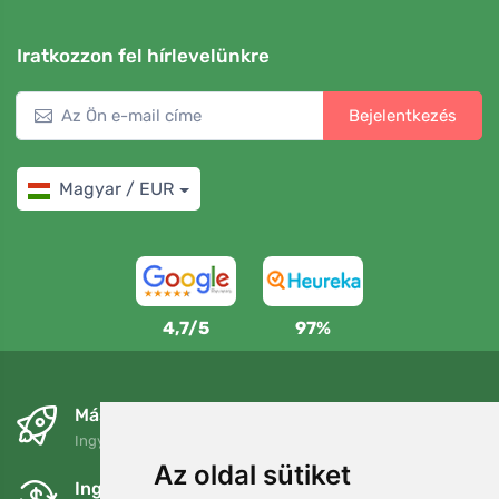
Iratkozzon fel hírlevelünkre
Bejelentkezés
Magyar / EUR
4,7/5
97%
Másnapra és ingyenesen
Ingyenes szállítás a következő összeg felett: 80 EUR
Az oldal sütiket
Ingyenes csere és visszaküldés