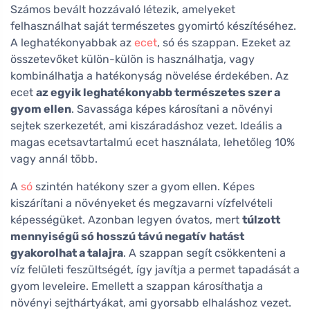
Számos bevált hozzávaló létezik, amelyeket
felhasználhat saját természetes gyomirtó készítéséhez.
A leghatékonyabbak az
ecet
, só és szappan. Ezeket az
összetevőket külön-külön is használhatja, vagy
kombinálhatja a hatékonyság növelése érdekében. Az
ecet
az egyik leghatékonyabb természetes szer a
gyom ellen
. Savassága képes károsítani a növényi
sejtek szerkezetét, ami kiszáradáshoz vezet. Ideális a
magas ecetsavtartalmú ecet használata, lehetőleg 10%
vagy annál több.
A
só
szintén hatékony szer a gyom ellen. Képes
kiszárítani a növényeket és megzavarni vízfelvételi
képességüket. Azonban legyen óvatos, mert
túlzott
mennyiségű só hosszú távú negatív hatást
gyakorolhat a talajra
. A szappan segít csökkenteni a
víz felületi feszültségét, így javítja a permet tapadását a
gyom leveleire. Emellett a szappan károsíthatja a
növényi sejthártyákat, ami gyorsabb elhaláshoz vezet.