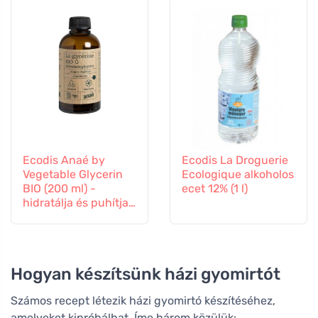
Ecodis Anaé by
Ecodis La Droguerie
Vegetable Glycerin
Ecologique alkoholos
BIO (200 ml) -
ecet 12% (1 l)
hidratálja és puhítja
a bőrt.
Hogyan készítsünk házi gyomirtót
Számos recept létezik házi gyomirtó készítéséhez,
amelyeket kipróbálhat. Íme három közülük: