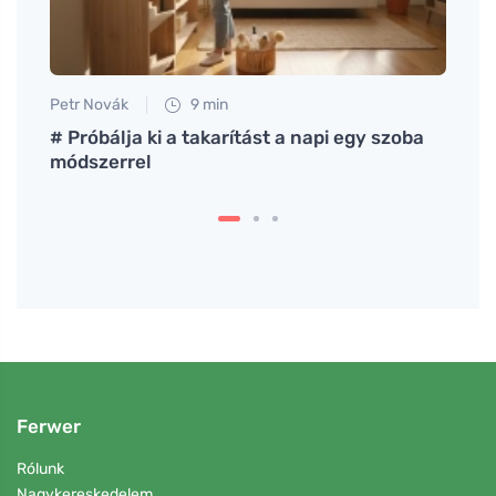
Petr Novák
9 min
Anna 
assú
# Próbálja ki a takarítást a napi egy szoba
Nagys
módszerrel
ruhá
Ferwer
Rólunk
Nagykereskedelem