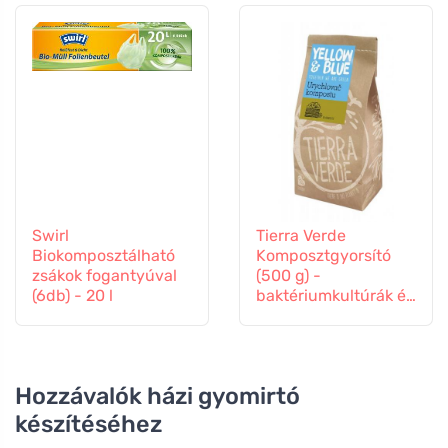
Swirl
Tierra Verde
Biokomposztálható
Komposztgyorsító
zsákok fogantyúval
(500 g) -
(6db) - 20 l
baktériumkultúrák és
enzimek keveréke.
Hozzávalók házi gyomirtó
készítéséhez