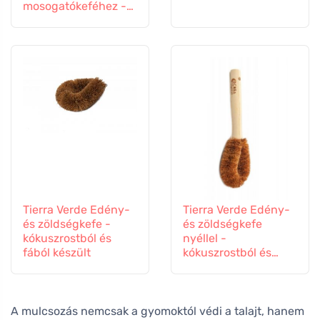
mosogatókeféhez -
fsc minősített fából
készült
Tierra Verde Edény-
Tierra Verde Edény-
és zöldségkefe -
és zöldségkefe
kókuszrostból és
nyéllel -
fából készült
kókuszrostból és
fából készült
A mulcsozás nemcsak a gyomoktól védi a talajt, hanem