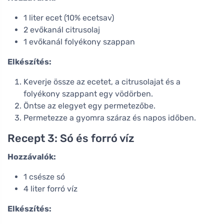
1 liter ecet (10% ecetsav)
2 evőkanál citrusolaj
1 evőkanál folyékony szappan
Elkészítés:
Keverje össze az ecetet, a citrusolajat és a
folyékony szappant egy vödörben.
Öntse az elegyet egy permetezőbe.
Permetezze a gyomra száraz és napos időben.
Recept 3: Só és forró víz
Hozzávalók:
1 csésze só
4 liter forró víz
Elkészítés: