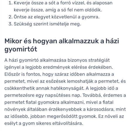
Keverje össze a sót a forró vízzel, és alaposan
keverje össze, amíg a só fel nem oldódik.
Öntse az elegyet közvetlenül a gyomra.
Szükség szerint ismételje meg.
Mikor és hogyan alkalmazzuk a házi
gyomirtót
A házi gyomirtó alkalmazása bizonyos stratégiát
igényel a legjobb eredmények elérése érdekében.
Először is fontos, hogy száraz időben alkalmazza a
permetet, mivel az esőzések lemoshatják a permetet, és
csökkenthetik annak hatékonyságát. A legjobb idő a
permetezésre egy napsütéses nap. Továbbá, érdemes a
permetet fiatal gyomokra alkalmazni, mivel a fiatal
növények általában érzékenyebbek a károsodásra, mint
az idősebb, jobban megerősödött gyomok. Ez növeli az
esélyt a gyom sikeres eltávolítására.