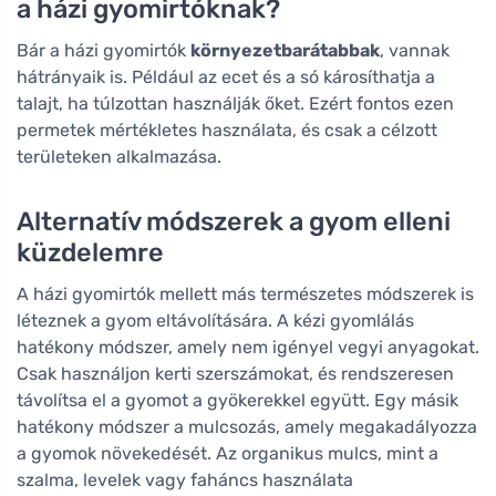
a házi gyomirtóknak?
Bár a házi gyomirtók
környezetbarátabbak
, vannak
hátrányaik is. Például az ecet és a só károsíthatja a
talajt, ha túlzottan használják őket. Ezért fontos ezen
permetek mértékletes használata, és csak a célzott
területeken alkalmazása.
Alternatív módszerek a gyom elleni
küzdelemre
A házi gyomirtók mellett más természetes módszerek is
léteznek a gyom eltávolítására. A kézi gyomlálás
hatékony módszer, amely nem igényel vegyi anyagokat.
Csak használjon kerti szerszámokat, és rendszeresen
távolítsa el a gyomot a gyökerekkel együtt. Egy másik
hatékony módszer a mulcsozás, amely megakadályozza
a gyomok növekedését. Az organikus mulcs, mint a
szalma, levelek vagy faháncs használata