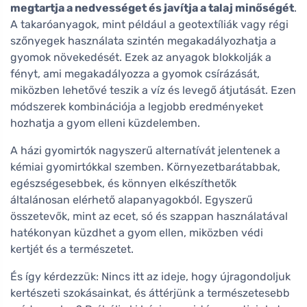
megtartja a nedvességet és javítja a talaj minőségét
.
A takaróanyagok, mint például a geotextíliák vagy régi
szőnyegek használata szintén megakadályozhatja a
gyomok növekedését. Ezek az anyagok blokkolják a
fényt, ami megakadályozza a gyomok csírázását,
miközben lehetővé teszik a víz és levegő átjutását. Ezen
módszerek kombinációja a legjobb eredményeket
hozhatja a gyom elleni küzdelemben.
A házi gyomirtók nagyszerű alternatívát jelentenek a
kémiai gyomirtókkal szemben. Környezetbarátabbak,
egészségesebbek, és könnyen elkészíthetők
általánosan elérhető alapanyagokból. Egyszerű
összetevők, mint az ecet, só és szappan használatával
hatékonyan küzdhet a gyom ellen, miközben védi
kertjét és a természetet.
És így kérdezzük: Nincs itt az ideje, hogy újragondoljuk
kertészeti szokásainkat, és áttérjünk a természetesebb