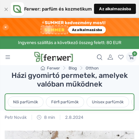
×
Ferwer: parfüm és kozmetikum
Az alkalmazásba
⚡
SUMMER kedvezmény most!
×
SUMMER
Az alkalmazásba
Ingyenes szállítás a következő összeg felett: 80 EUR
0
Ferwer
Blog
Otthon
Házi gyomirtó permetek, amelyek
valóban működnek
Női parfümök
Férfi parfümök
Unisex parfümök
L
Petr Novák
8 min
2.8.2024