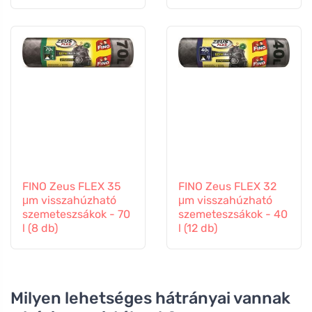
FINO Zeus FLEX 35
FINO Zeus FLEX 32
μm visszahúzható
μm visszahúzható
szemeteszsákok - 70
szemeteszsákok - 40
l (8 db)
l (12 db)
Milyen lehetséges hátrányai vannak