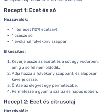
Recept 1: Ecet és só
Hozzávalók:
1 liter ecet (10% ecetsav)
1 csésze só
1 evőkanál folyékony szappan
Elkészítés:
Keverje össze az ecetet és a sót egy vödörben,
amíg a só fel nem oldódik.
Adja hozzá a folyékony szappant, és alaposan
keverje össze.
Öntse az elegyet egy permetezőbe.
Permetezze a gyomra száraz és napos időben.
Recept 2: Ecet és citrusolaj
Hozzávalók: