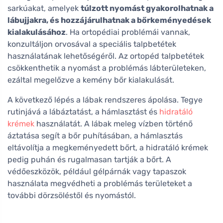
sarkúakat, amelyek
túlzott nyomást gyakorolhatnak a
lábujjakra, és hozzájárulhatnak a bőrkeményedések
kialakulásához
. Ha ortopédiai problémái vannak,
konzultáljon orvosával a speciális talpbetétek
használatának lehetőségéről. Az ortopéd talpbetétek
csökkenthetik a nyomást a problémás lábterületeken,
ezáltal megelőzve a kemény bőr kialakulását.
A következő lépés a lábak rendszeres ápolása. Tegye
rutinjává a lábáztatást, a hámlasztást és
hidratáló
krémek
használatát. A lábak meleg vízben történő
áztatása segít a bőr puhításában, a hámlasztás
eltávolítja a megkeményedett bőrt, a hidratáló krémek
pedig puhán és rugalmasan tartják a bőrt. A
védőeszközök, például gélpárnák vagy tapaszok
használata megvédheti a problémás területeket a
további dörzsöléstől és nyomástól.