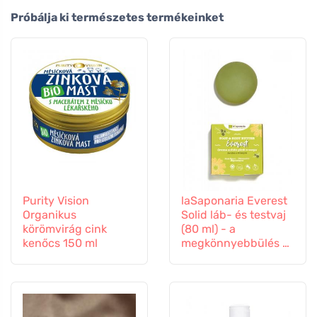
Próbálja ki természetes termékeinket
Purity Vision
laSaponaria Everest
Organikus
Solid láb- és testvaj
körömvirág cink
(80 ml) - a
kenőcs 150 ml
megkönnyebbülés és
a könnyű lábak
érzéséért.