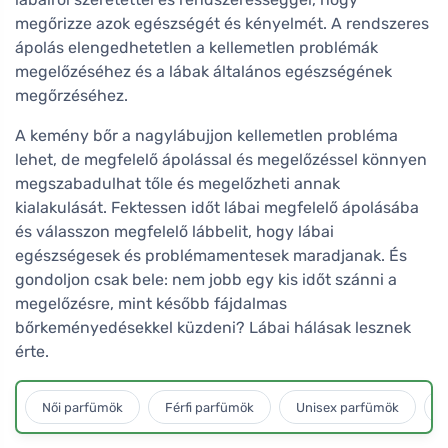
megőrizze azok egészségét és kényelmét. A rendszeres
ápolás elengedhetetlen a kellemetlen problémák
megelőzéséhez és a lábak általános egészségének
megőrzéséhez.
A kemény bőr a nagylábujjon kellemetlen probléma
lehet, de megfelelő ápolással és megelőzéssel könnyen
megszabadulhat tőle és megelőzheti annak
kialakulását. Fektessen időt lábai megfelelő ápolásába
és válasszon megfelelő lábbelit, hogy lábai
egészségesek és problémamentesek maradjanak. És
gondoljon csak bele: nem jobb egy kis időt szánni a
megelőzésre, mint később fájdalmas
bőrkeményedésekkel küzdeni? Lábai hálásak lesznek
érte.
Női parfümök
Férfi parfümök
Unisex parfümök
L