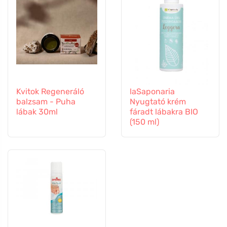
Kvitok Regeneráló
laSaponaria
balzsam - Puha
Nyugtató krém
lábak 30ml
fáradt lábakra BIO
(150 ml)