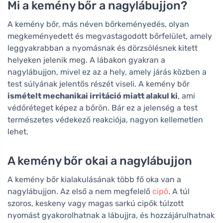
Mi a kemény bőr a nagylábujjon?
A kemény bőr, más néven bőrkeményedés, olyan
megkeményedett és megvastagodott bőrfelület, amely
leggyakrabban a nyomásnak és dörzsölésnek kitett
helyeken jelenik meg. A lábakon gyakran a
nagylábujjon, mivel ez az a hely, amely járás közben a
test súlyának jelentős részét viseli. A kemény bőr
ismételt mechanikai irritáció miatt alakul ki
, ami
védőréteget képez a bőrön. Bár ez a jelenség a test
természetes védekező reakciója, nagyon kellemetlen
lehet.
A kemény bőr okai a nagylábujjon
A kemény bőr kialakulásának több fő oka van a
nagylábujjon. Az első a nem megfelelő
cipő
. A túl
szoros, keskeny vagy magas sarkú cipők túlzott
nyomást gyakorolhatnak a lábujjra, és hozzájárulhatnak