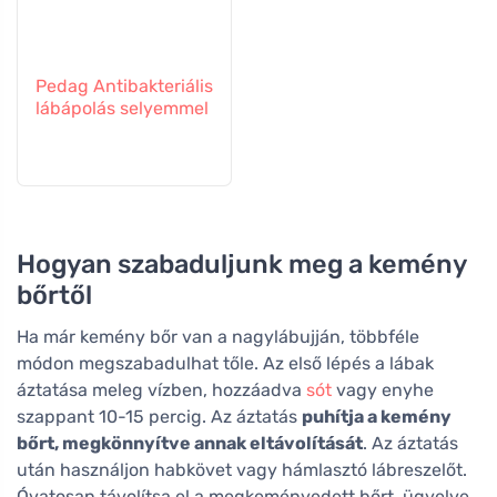
Pedag Antibakteriális
lábápolás selyemmel
Hogyan szabaduljunk meg a kemény
bőrtől
Ha már kemény bőr van a nagylábujján, többféle
módon megszabadulhat tőle. Az első lépés a lábak
áztatása meleg vízben, hozzáadva
sót
vagy enyhe
szappant 10-15 percig. Az áztatás
puhítja a kemény
bőrt, megkönnyítve annak eltávolítását
. Az áztatás
után használjon habkövet vagy hámlasztó lábreszelőt.
Óvatosan távolítsa el a megkeményedett bőrt, ügyelve