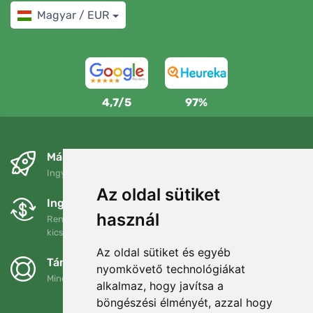
Magyar / EUR
4,7/5
97%
Másnapra és ingyenesen
Ingyenes szállítás a következő összeg felett: 80 EUR
Az oldal sütiket
Ingyenes csere és visszaküldés
használ
Rendelését 90 napon belül bármikor visszaküldheti vagy
kicserélheti.
Az oldal sütiket és egyéb
Támogatjuk a Trees.org-ot
nyomkövető technológiákat
Minden megrendelésért ültetünk egy fát! Bővebben
Rólunk
.
alkalmaz, hogy javítsa a
böngészési élményét, azzal hogy