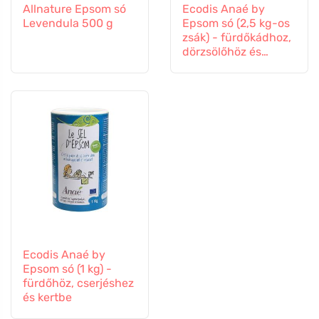
Allnature Epsom só
Ecodis Anaé by
Levendula 500 g
Epsom só (2,5 kg-os
zsák) - fürdőkádhoz,
dörzsölőhöz és
kertbe.
Ecodis Anaé by
Epsom só (1 kg) -
fürdőhöz, cserjéshez
és kertbe