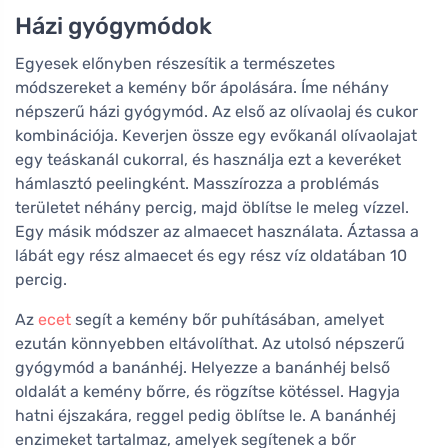
Házi gyógymódok
Egyesek előnyben részesítik a természetes
módszereket a kemény bőr ápolására. Íme néhány
népszerű házi gyógymód. Az első az olívaolaj és cukor
kombinációja. Keverjen össze egy evőkanál olívaolajat
egy teáskanál cukorral, és használja ezt a keveréket
hámlasztó peelingként. Masszírozza a problémás
területet néhány percig, majd öblítse le meleg vízzel.
Egy másik módszer az almaecet használata. Áztassa a
lábát egy rész almaecet és egy rész víz oldatában 10
percig.
Az
ecet
segít a kemény bőr puhításában, amelyet
ezután könnyebben eltávolíthat. Az utolsó népszerű
gyógymód a banánhéj. Helyezze a banánhéj belső
oldalát a kemény bőrre, és rögzítse kötéssel. Hagyja
hatni éjszakára, reggel pedig öblítse le. A banánhéj
enzimeket tartalmaz, amelyek segítenek a bőr