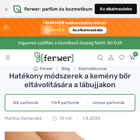
×
Ferwer: parfüm és kozmetikum
Az alkalmazásba
⚡
SUMMER kedvezmény most!
×
SUMMER
Az alkalmazásba
Ingyenes szállítás a következő összeg felett: 80 EUR
0
Ferwer
Blog
Kozmetikumok
Hatékony módszerek a kemény bőr
eltávolítására a lábujjakon
Női parfümök
Férfi parfümök
Unisex parfümök
L
Martina Domanská
10 min
1.8.2024