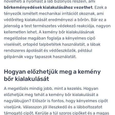
növelheti a nyomást a láb bizonyos részein, ami
bőrkeményedések kialakulásához vezethet
. Ezek a
tényezők ismételt mechanikai irritációt okoznak, ami
védőréteg kialakulását eredményezi a bőrön. Bár ez a
jelenség a test természetes védekező reakciója, nagyon
kellemetlen lehet. A kemény bőr kialakulásának
megelőzése magában foglalja a kényelmes cipő
viselését, ortopéd talpbetétek használatát, a lábak
rendszeres ápolását és védőeszközök, például
gélpárnák vagy tapaszok használatát.
Hogyan előzhetjük meg a kemény
bőr kialakulását
A megelőzés mindig jobb, mint a kezelés. Hogyan
előzhetjük meg tehát a kemény bőr kialakulását a
nagylábujjon? Először is fontos, hogy kényelmes cipőt
viseljünk. Válasszon jól illeszkedő és a lábboltozatot
támogató cipőt. Kerülje a túl szoros cipőket és a magas