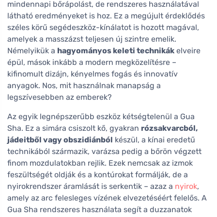
mindennapi bőrápolást, de rendszeres használatával
látható eredményeket is hoz. Ez a megújult érdeklődés
széles körű segédeszköz-kínálatot is hozott magával,
amelyek a masszázst teljesen új szintre emelik.
Némelyikük a
hagyományos keleti technikák
elveire
épül, mások inkább a modern megközelítésre –
kifinomult dizájn, kényelmes fogás és innovatív
anyagok. Nos, mit használnak manapság a
legszívesebben az emberek?
Az egyik legnépszerűbb eszköz kétségtelenül a Gua
Sha. Ez a simára csiszolt kő, gyakran
rózsakvarcból,
jádeitből vagy obszidiánból
készül, a kínai eredetű
technikából származik, varázsa pedig a bőrön végzett
finom mozdulatokban rejlik. Ezek nemcsak az izmok
feszültségét oldják és a kontúrokat formálják, de a
nyirokrendszer áramlását is serkentik – azaz a
nyirok
,
amely az arc felesleges vízének elvezetéséért felelős. A
Gua Sha rendszeres használata segít a duzzanatok