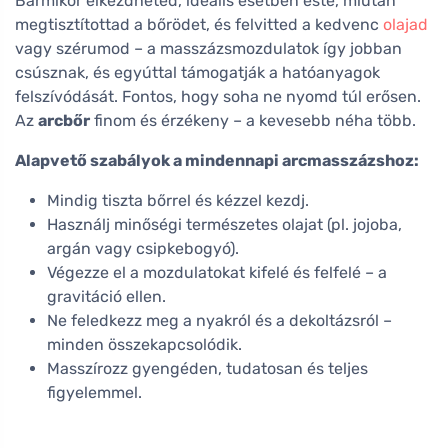
Bármikor elkezdheted, ideális esetben este, miután
megtisztítottad a bőrödet, és felvitted a kedvenc
olajad
vagy szérumod – a masszázsmozdulatok így jobban
csúsznak, és egyúttal támogatják a hatóanyagok
felszívódását. Fontos, hogy soha ne nyomd túl erősen.
Az
arcbőr
finom és érzékeny – a kevesebb néha több.
Alapvető szabályok a mindennapi arcmasszázshoz:
Mindig tiszta bőrrel és kézzel kezdj.
Használj minőségi természetes olajat (pl. jojoba,
argán vagy csipkebogyó).
Végezze el a mozdulatokat kifelé és felfelé – a
gravitáció ellen.
Ne feledkezz meg a nyakról és a dekoltázsról –
minden összekapcsolódik.
Masszírozz gyengéden, tudatosan és teljes
figyelemmel.