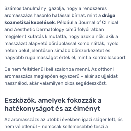
Számos tanulmány igazolja, hogy a rendszeres
arcmasszázs hasonló hatással bírhat, mint a
drága
kozmetikai kezelések
. Például a Journal of Clinical
and Aesthetic Dermatology című folyóiratban
megjelent kutatás kimutatta, hogy azok a nők, akik a
masszázst alapvető bőrápolással kombinálták, nyolc
héten belül jelentősen simább bőrszerkezetet és
nagyobb rugalmasságot értek el, mint a kontrollcsoport.
De nem feltétlenül kell szalonba menni. Az otthoni
arcmasszázs meglepően egyszerű – akár az ujjaidat
használod, akár valamilyen okos segédeszközt.
Eszközök, amelyek fokozzák a
hatékonyságot és az élményt
Az arcmasszázs az utóbbi években igazi sláger lett, és
nem véletlenül – nemcsak kellemesebbé teszi a