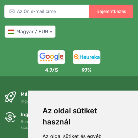
Bejelentkezés
Magyar / EUR
4,7/5
97%
Másnapra és ingyenesen
Ingyenes szállítás a következő összeg felett: 80 EUR
Az oldal sütiket
Ingyenes csere és visszaküldés
használ
Rendelését 90 napon belül bármikor visszaküldheti vagy
kicserélheti.
Az oldal sütiket és egyéb