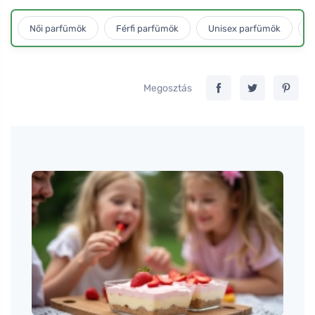
Női parfümök
Férfi parfümök
Unisex parfümök
L
Megosztás