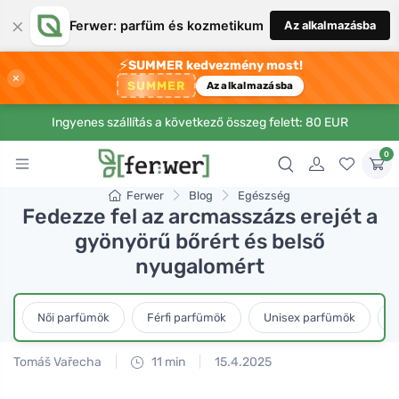
×
Ferwer: parfüm és kozmetikum
Az alkalmazásba
⚡
SUMMER kedvezmény most!
×
SUMMER
Az alkalmazásba
Ingyenes szállítás a következő összeg felett: 80 EUR
0
Ferwer
Blog
Egészség
Fedezze fel az arcmasszázs erejét a
gyönyörű bőrért és belső
nyugalomért
Női parfümök
Férfi parfümök
Unisex parfümök
L
Tomáš Vařecha
11 min
15.4.2025