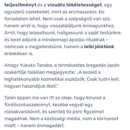
teljesítményt
és a
vizuális tökéletességet
, egy
egyszerű cselekedet, mint az arcmasszázs, kis
forradalom lehet. Nem csak a szépségről van szó,
hanem arról is, hogy visszataláljunk önmagunkhoz.
Arról, hogy lelassítsunk, hallgassunk a saját testünkre,
és teret adjunk a mindennapi ápolási rituálnak –
nemcsak a megjelenésünk, hanem a
lelki jólétünk
érdekében is.
Ahogy Yukuko Tanaka, a természetes öregedés japán
szakértője találóan megjegyezte: „A kezeid a
leghatékonyabb kozmetikai eszközök. Csak tudni kell,
hogyan használjuk őket."
Talán éppen ma van itt az ideje, hogy kinyisd a
fürdőszobaszekrényt, kezébe vegyél egy
rózsakvarckövet, és szentelj tíz perc figyelmet
magadnak. Nem a közösségi média, nem a környezet
miatt – hanem önmagadért.