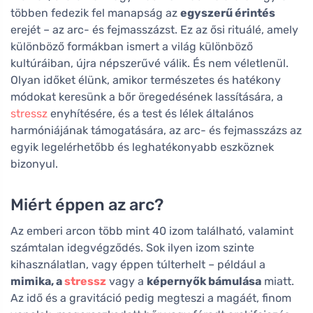
többen fedezik fel manapság az
egyszerű érintés
erejét – az arc- és fejmasszázst. Ez az ősi rituálé, amely
különböző formákban ismert a világ különböző
kultúráiban, újra népszerűvé válik. És nem véletlenül.
Olyan időket élünk, amikor természetes és hatékony
módokat keresünk a bőr öregedésének lassítására, a
stressz
enyhítésére, és a test és lélek általános
harmóniájának támogatására, az arc- és fejmasszázs az
egyik legelérhetőbb és leghatékonyabb eszköznek
bizonyul.
Miért éppen az arc?
Az emberi arcon több mint 40 izom található, valamint
számtalan idegvégződés. Sok ilyen izom szinte
kihasználatlan, vagy éppen túlterhelt – például a
mimika, a
stressz
vagy a
képernyők bámulása
miatt.
Az idő és a gravitáció pedig megteszi a magáét, finom