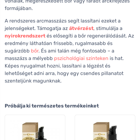
vonalak, megereszkedett bőr vagy fáradt arckifejezés
formájában.
A rendszeres arcmasszázs segít lassítani ezeket a
jelenségeket. Támogatja az
átvérzést
, stimulálja a
nyirokrendszert
és elősegíti a bőr regenerálódását. Az
eredmény láthatóan frissebb, rugalmasabb és
sugárzóbb
bőr
. És ami talán még fontosabb – a
masszázs a mélyebb
pszichológiai szinteken
is hat.
Képes nyugalmat hozni, lassítani a légzést és
lehetőséget adni arra, hogy egy csendes pillanatot
szenteljünk magunknak.
Próbálja ki természetes termékeinket