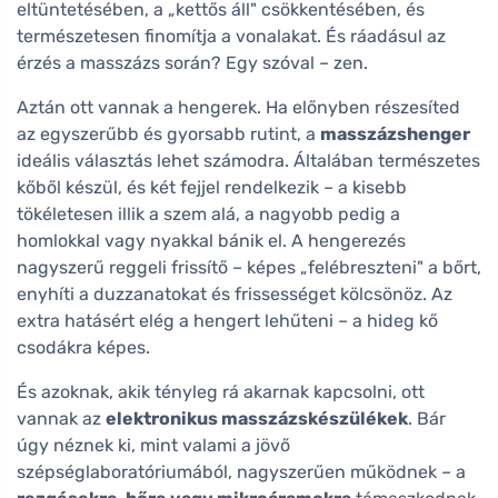
eltüntetésében, a „kettős áll" csökkentésében, és
természetesen finomítja a vonalakat. És ráadásul az
érzés a masszázs során? Egy szóval – zen.
Aztán ott vannak a hengerek. Ha előnyben részesíted
az egyszerűbb és gyorsabb rutint, a
masszázshenger
ideális választás lehet számodra. Általában természetes
kőből készül, és két fejjel rendelkezik – a kisebb
tökéletesen illik a szem alá, a nagyobb pedig a
homlokkal vagy nyakkal bánik el. A hengerezés
nagyszerű reggeli frissítő – képes „felébreszteni" a bőrt,
enyhíti a duzzanatokat és frissességet kölcsönöz. Az
extra hatásért elég a hengert lehűteni – a hideg kő
csodákra képes.
És azoknak, akik tényleg rá akarnak kapcsolni, ott
vannak az
elektronikus masszázskészülékek
. Bár
úgy néznek ki, mint valami a jövő
szépséglaboratóriumából, nagyszerűen működnek – a