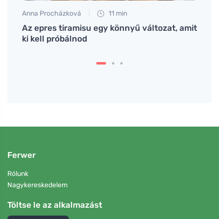
Anna Procházková
11 min
Petr N
nnak
Az epres tiramisu egy könnyű változat, amit
A ruc
ki kell próbálnod
haték
Ferwer
Rólunk
Nagykereskedelem
Töltse le az alkalmazást