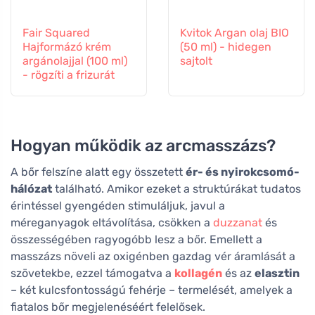
Fair Squared
Kvitok Argan olaj BIO
Hajformázó krém
(50 ml) - hidegen
argánolajjal (100 ml)
sajtolt
- rögzíti a frizurát
Hogyan működik az arcmasszázs?
A bőr felszíne alatt egy összetett
ér- és nyirokcsomó-
hálózat
található. Amikor ezeket a struktúrákat tudatos
érintéssel gyengéden stimuláljuk, javul a
méreganyagok eltávolítása, csökken a
duzzanat
és
összességében ragyogóbb lesz a bőr. Emellett a
masszázs növeli az oxigénben gazdag vér áramlását a
szövetekbe, ezzel támogatva a
kollagén
és az
elasztin
– két kulcsfontosságú fehérje – termelését, amelyek a
fiatalos bőr megjelenéséért felelősek.