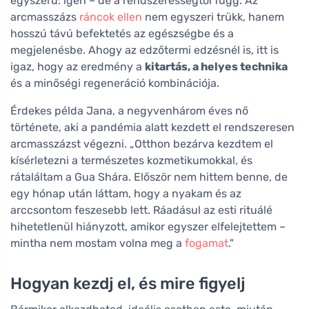
egyszerű: igen – de a rendszerességtől függ. Az
arcmasszázs
ráncok ellen
nem egyszeri trükk, hanem
hosszú távú befektetés az egészségbe és a
megjelenésbe. Ahogy az edzőtermi edzésnél is, itt is
igaz, hogy az eredmény a
kitartás, a helyes technika
és a minőségi regeneráció kombinációja.
Érdekes példa Jana, a negyvenhárom éves nő
története, aki a pandémia alatt kezdett el rendszeresen
arcmasszázst végezni. „Otthon bezárva kezdtem el
kísérletezni a természetes kozmetikumokkal, és
rátaláltam a Gua Shára. Először nem hittem benne, de
egy hónap után láttam, hogy a nyakam és az
arccsontom feszesebb lett. Ráadásul az esti rituálé
hihetetlenül hiányzott, amikor egyszer elfelejtettem –
mintha nem mostam volna meg a
fogamat
."
Hogyan kezdj el, és mire figyelj