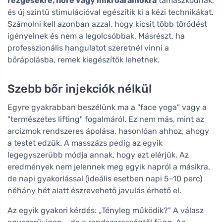
rezgésekre, hőre vagy mikroáramokra
támaszkodnak,
és új szintű stimulációval egészítik ki a kézi technikákat.
Számolni kell azonban azzal, hogy kicsit több törődést
igényelnek és nem a legolcsóbbak. Másrészt, ha
professzionális hangulatot szeretnél vinni a
bőrápolásba, remek kiegészítők lehetnek.
Szebb bőr injekciók nélkül
Egyre gyakrabban beszélünk ma a "face yoga" vagy a
"természetes lifting" fogalmáról. Ez nem más, mint az
arcizmok rendszeres ápolása, hasonlóan ahhoz, ahogy
a testet edzük. A masszázs pedig az egyik
legegyszerűbb módja annak, hogy ezt elérjük. Az
eredmények nem jelennek meg egyik napról a másikra,
de napi gyakorlással (ideális esetben napi 5–10 perc)
néhány hét alatt észrevehető javulás érhető el.
Az egyik gyakori kérdés: „Tényleg működik?" A válasz