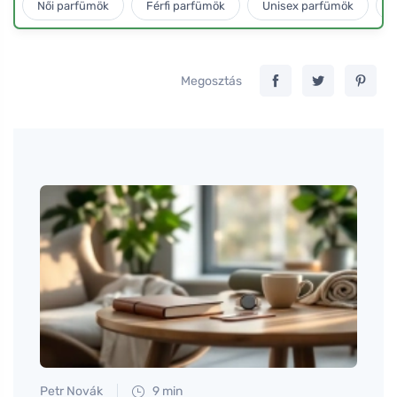
Női parfümök
Férfi parfümök
Unisex parfümök
L
Megosztás
Petr Novák
9 min
Tomáš