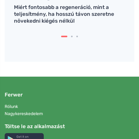
nkem
Miért fontosabb a regeneráció, mint a
Honna
e
teljesítmény, ha hosszú távon szeretne
kever
növekedni kiégés nélkül
Ferwer
Rólunk
Nagykereskedelem
Töltse le az alkalmazást
Get it on