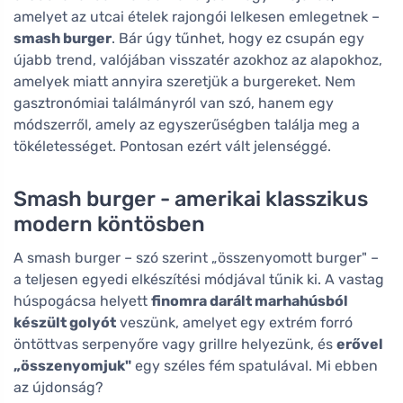
amelyet az utcai ételek rajongói lelkesen emlegetnek –
smash burger
. Bár úgy tűnhet, hogy ez csupán egy
újabb trend, valójában visszatér azokhoz az alapokhoz,
amelyek miatt annyira szeretjük a burgereket. Nem
gasztronómiai találmányról van szó, hanem egy
módszerről, amely az egyszerűségben találja meg a
tökéletességet. Pontosan ezért vált jelenséggé.
Smash burger - amerikai klasszikus
modern köntösben
A smash burger – szó szerint „összenyomott burger" –
a teljesen egyedi elkészítési módjával tűnik ki. A vastag
húspogácsa helyett
finomra darált marhahúsból
készült golyót
veszünk, amelyet egy extrém forró
öntöttvas serpenyőre vagy grillre helyezünk, és
erővel
„összenyomjuk"
egy széles fém spatulával. Mi ebben
az újdonság?