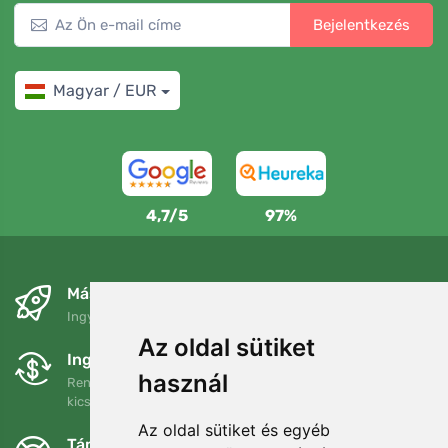
Bejelentkezés
Magyar / EUR
4,7/5
97%
Másnapra és ingyenesen
Ingyenes szállítás a következő összeg felett: 80 EUR
Az oldal sütiket
Ingyenes csere és visszaküldés
használ
Rendelését 90 napon belül bármikor visszaküldheti vagy
kicserélheti.
Az oldal sütiket és egyéb
Támogatjuk a Trees.org-ot