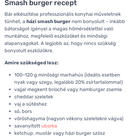
Smash burger recept
Bár elkészítése professzionális konyhai műveletnek
tűnhet, a
házi smash burger
nem bonyolult – inkább
bátorságot igényel a magas hőmérséklettel való
munkához, megfelelő eszközöket és minőségi
alapanyagokat. A legjobb az, hogy nincs szükség
bonyolult eszközökre.
Amire szükséged lesz:
100–120 g minőségi marhahús (ideális esetben
nyak vagy szegy, legalább 20% zsírtartalommal)
vajjal megkent brioché vagy hamburger zsemle
cheddar szeletek
vaj a sütéshez
só, bors
vöröshagyma (nagyon vékony szeletekre vágva)
savanyított
uborka
ketchup, mustár vagy házi burger szósz