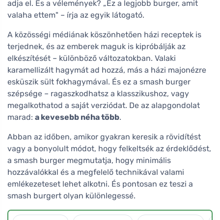
adja el. És a vélemények? „Ez a legjobb burger, amit
valaha ettem" – írja az egyik látogató.
A közösségi médiának köszönhetően házi receptek is
terjednek, és az emberek maguk is kipróbálják az
elkészítését – különböző változatokban. Valaki
karamellizált hagymát ad hozzá, más a házi majonézre
esküszik sült fokhagymával. És ez a smash burger
szépsége – ragaszkodhatsz a klasszikushoz, vagy
megalkothatod a saját verziódat. De az alapgondolat
marad:
a kevesebb néha több
.
Abban az időben, amikor gyakran keresik a rövidítést
vagy a bonyolult módot, hogy felkeltsék az érdeklődést,
a smash burger megmutatja, hogy minimális
hozzávalókkal és a megfelelő technikával valami
emlékezeteset lehet alkotni. És pontosan ez teszi a
smash burgert olyan különlegessé.