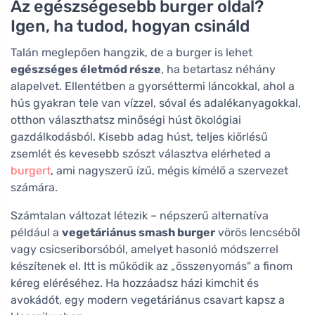
Az egészségesebb burger oldal?
Igen, ha tudod, hogyan csináld
Talán meglepően hangzik, de a burger is lehet
egészséges életmód része
, ha betartasz néhány
alapelvet. Ellentétben a gyorséttermi láncokkal, ahol a
hús gyakran tele van vízzel, sóval és adalékanyagokkal,
otthon választhatsz minőségi húst ökológiai
gazdálkodásból. Kisebb adag húst, teljes kiőrlésű
zsemlét és kevesebb szószt választva elérheted a
burgert
, ami nagyszerű ízű, mégis kímélő a szervezet
számára.
Számtalan változat létezik – népszerű alternatíva
például a
vegetáriánus smash burger
vörös lencséből
vagy csicseriborsóból, amelyet hasonló módszerrel
készítenek el. Itt is működik az „összenyomás" a finom
kéreg eléréséhez. Ha hozzáadsz házi kimchit és
avokádót, egy modern vegetáriánus csavart kapsz a