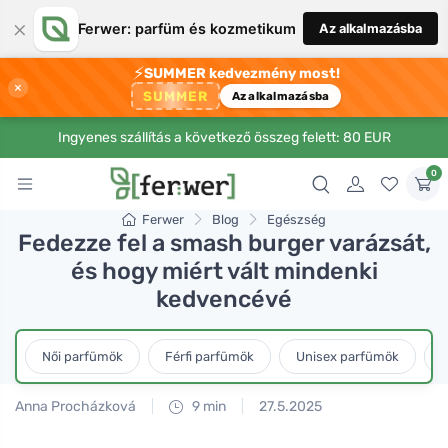
×
Ferwer: parfüm és kozmetikum
Az alkalmazásba
⚡
SUMMER kedvezmény most!
×
SUMMER
Az alkalmazásba
Ingyenes szállítás a következő összeg felett: 80 EUR
0
Ferwer
Blog
Egészség
Fedezze fel a smash burger varázsát,
és hogy miért vált mindenki
kedvencévé
Női parfümök
Férfi parfümök
Unisex parfümök
L
Anna Procházková
9 min
27.5.2025