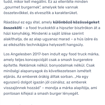
tudd, mikor kell megállni. Ez az ellentéte minden
„gourmet burgernek", amelyek tele vannak
összetevőkkel, és elveszítik a karakterüket.
Ráadásul ez egy étel, amely
különböző közösségeket
összeköti
– a food truckoktól a hipszter bisztrókon át a
házi konyhákig. Mindenki a saját ízlése szerint
alakíthatja, de az alap ugyanaz marad – a hús ízére és
az elkészítés technikájára helyezett hangsúly.
Los Angelesben 2017-ben indult egy food truck márka,
amely teljes koncepcióját csak a smash burgerekre
építette. Reklámok nélkül, bonyodalmak nélkül. Csak
minőségi alapanyagok és következetesen ismételt
eljárás. Az emberek órákig álltak sorban. „Ha egy
egyszerű dolgot igazán jól csinálsz, az emberek
visszajönnek hozzád" – mondja a márka alapítója, ami
pontosan kifejezi a smash burger lényegét.