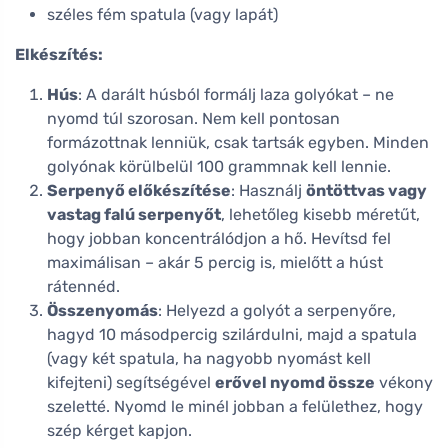
széles fém spatula (vagy lapát)
Elkészítés:
Hús
: A darált húsból formálj laza golyókat – ne
nyomd túl szorosan. Nem kell pontosan
formázottnak lenniük, csak tartsák egyben. Minden
golyónak körülbelül 100 grammnak kell lennie.
Serpenyő előkészítése
: Használj
öntöttvas vagy
vastag falú serpenyőt
, lehetőleg kisebb méretűt,
hogy jobban koncentrálódjon a hő. Hevítsd fel
maximálisan – akár 5 percig is, mielőtt a húst
rátennéd.
Összenyomás
: Helyezd a golyót a serpenyőre,
hagyd 10 másodpercig szilárdulni, majd a spatula
(vagy két spatula, ha nagyobb nyomást kell
kifejteni) segítségével
erővel nyomd össze
vékony
szeletté. Nyomd le minél jobban a felülethez, hogy
szép kérget kapjon.