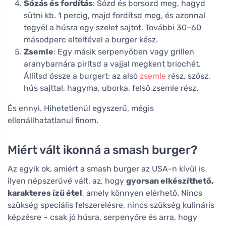
Sózás és fordítás
: Sózd és borsozd meg, hagyd
sütni kb. 1 percig, majd fordítsd meg, és azonnal
tegyél a húsra egy szelet sajtot. További 30–60
másodperc elteltével a burger kész.
Zsemle
: Egy másik serpenyőben vagy grillen
aranybarnára pirítsd a vajjal megkent briochét.
Állítsd össze a burgert: az alsó
zsemle
rész, szósz,
hús sajttal, hagyma, uborka, felső zsemle rész.
És ennyi. Hihetetlenül egyszerű, mégis
ellenállhatatlanul finom.
Miért vált ikonná a smash burger?
Az egyik ok, amiért a smash burger az USA-n kívül is
ilyen népszerűvé vált, az, hogy
gyorsan elkészíthető,
karakteres ízű étel
, amely könnyen elérhető. Nincs
szükség speciális felszerelésre, nincs szükség kulináris
képzésre – csak jó húsra, serpenyőre és arra, hogy