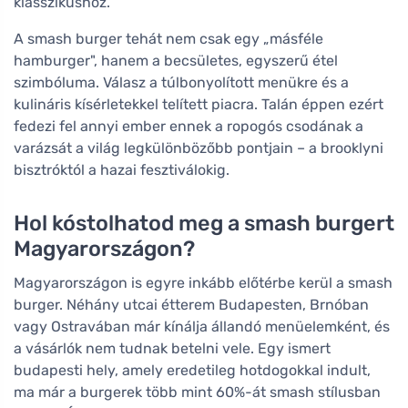
klasszikushoz.
A smash burger tehát nem csak egy „másféle
hamburger", hanem a becsületes, egyszerű étel
szimbóluma. Válasz a túlbonyolított menükre és a
kulináris kísérletekkel telített piacra. Talán éppen ezért
fedezi fel annyi ember ennek a ropogós csodának a
varázsát a világ legkülönbözőbb pontjain – a brooklyni
bisztróktól a hazai fesztiválokig.
Hol kóstolhatod meg a smash burgert
Magyarországon?
Magyarországon is egyre inkább előtérbe kerül a smash
burger. Néhány utcai étterem Budapesten, Brnóban
vagy Ostravában már kínálja állandó menüelemként, és
a vásárlók nem tudnak betelni vele. Egy ismert
budapesti hely, amely eredetileg hotdogokkal indult,
ma már a burgerek több mint 60%-át smash stílusban