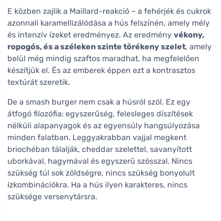
E közben zajlik a Maillard-reakció – a fehérjék és cukrok
azonnali karamellizálódása a hús felszínén, amely mély
és intenzív ízeket eredményez. Az eredmény
vékony,
ropogós, és a széleken szinte törékeny szelet
, amely
belül még mindig szaftos maradhat, ha megfelelően
készítjük el. És az emberek éppen ezt a kontrasztos
textúrát szeretik.
De a smash burger nem csak a húsról szól. Ez egy
átfogó filozófia: egyszerűség, felesleges díszítések
nélküli alapanyagok és az egyensúly hangsúlyozása
minden falatban. Leggyakrabban vajjal megkent
briochéban tálalják, cheddar szelettel, savanyított
uborkával, hagymával és egyszerű szósszal. Nincs
szükség túl sok zöldségre, nincs szükség bonyolult
ízkombinációkra. Ha a hús ilyen karakteres, nincs
szüksége versenytársra.