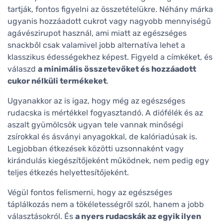
tartják, fontos figyelni az összetételükre. Néhány márka
ugyanis hozzáadott cukrot vagy nagyobb mennyiségű
agávészirupot használ, ami miatt az egészséges
snackből csak valamivel jobb alternatíva lehet a
klasszikus édességekhez képest. Figyeld a címkéket, és
válaszd
a minimális összetevőket és hozzáadott
cukor nélküli termékeket
.
Ugyanakkor az is igaz, hogy még az egészséges
rudacska is mértékkel fogyasztandó. A diófélék és az
aszalt gyümölcsök ugyan tele vannak minőségi
zsírokkal és ásványi anyagokkal, de kalóriadúsak is.
Legjobban étkezések közötti uzsonnaként vagy
kirándulás kiegészítőjeként működnek, nem pedig egy
teljes étkezés helyettesítőjeként.
Végül fontos felismerni, hogy az egészséges
táplálkozás nem a tökéletességről szól, hanem a jobb
választásokról. És
a nyers rudacskák az egyik ilyen