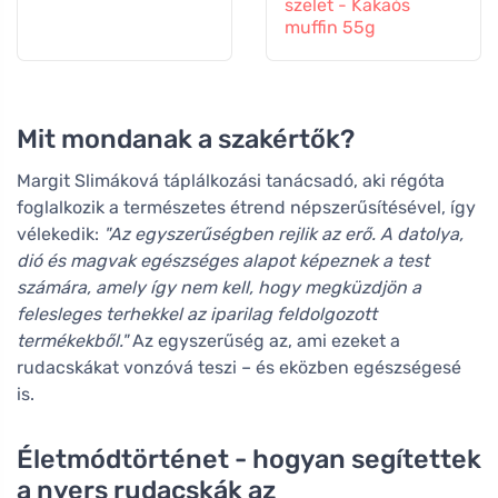
szelet - Kakaós
muffin 55g
Mit mondanak a szakértők?
Margit Slimáková táplálkozási tanácsadó, aki régóta
foglalkozik a természetes étrend népszerűsítésével, így
vélekedik:
"Az egyszerűségben rejlik az erő. A datolya,
dió és magvak egészséges alapot képeznek a test
számára, amely így nem kell, hogy megküzdjön a
felesleges terhekkel az iparilag feldolgozott
termékekből."
Az egyszerűség az, ami ezeket a
rudacskákat vonzóvá teszi – és eközben egészségesé
is.
Életmódtörténet - hogyan segítettek
a nyers rudacskák az