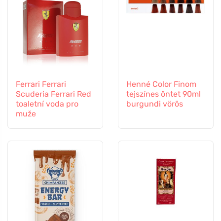
Ferrari Ferrari
Henné Color Finom
Scuderia Ferrari Red
tejszínes öntet 90ml
toaletní voda pro
burgundi vörös
muže