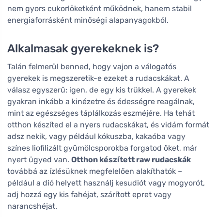
nem gyors cukorlöketként működnek, hanem stabil
energiaforrásként minőségi alapanyagokból.
Alkalmasak gyerekeknek is?
Talán felmerül benned, hogy vajon a válogatós
gyerekek is megszeretik-e ezeket a rudacskákat. A
válasz egyszerű: igen, de egy kis trükkel. A gyerekek
gyakran inkább a kinézetre és édességre reagálnak,
mint az egészséges táplálkozás eszméjére. Ha tehát
otthon készíted el a nyers rudacskákat, és vidám formát
adsz nekik, vagy például kókuszba, kakaóba vagy
színes liofilizált gyümölcsporokba forgatod őket, már
nyert ügyed van.
Otthon készített raw rudacskák
továbbá az ízlésüknek megfelelően alakíthatók –
például a dió helyett használj kesudiót vagy mogyorót,
adj hozzá egy kis fahéjat, szárított epret vagy
narancshéjat.