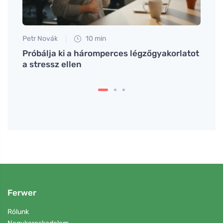
Petr Novák
10 min
Eva No
Próbálja ki a háromperces légzőgyakorlatot
A gát
a stressz ellen
amely
szülé
Ferwer
Rólunk