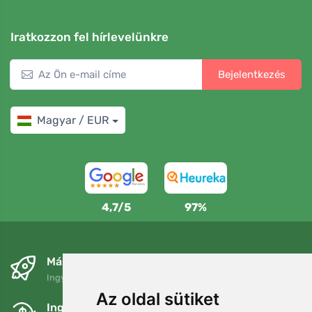
Iratkozzon fel hírlevelünkre
Bejelentkezés
Magyar / EUR
4,7/5
97%
Másnapra és ingyenesen
Ingyenes szállítás a következő összeg felett: 80 EUR
Az oldal sütiket
Ingyenes csere és visszaküldés