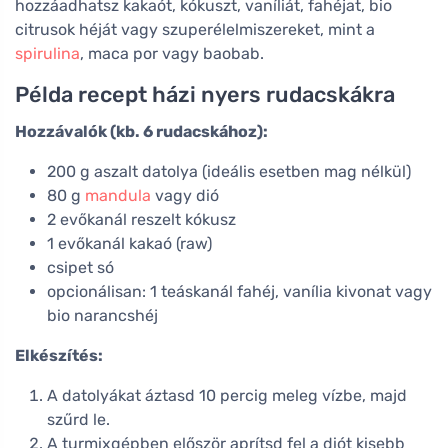
hozzáadhatsz kakaót, kókuszt, vaníliát, fahéjat, bio
citrusok héját vagy szuperélelmiszereket, mint a
spirulina
, maca por vagy baobab.
Példa recept házi nyers rudacskákra
Hozzávalók (kb. 6 rudacskához):
200 g aszalt datolya (ideális esetben mag nélkül)
80 g
mandula
vagy dió
2 evőkanál reszelt kókusz
1 evőkanál kakaó (raw)
csipet só
opcionálisan: 1 teáskanál fahéj, vanília kivonat vagy
bio narancshéj
Elkészítés:
A datolyákat áztasd 10 percig meleg vízbe, majd
szűrd le.
A turmixgépben először aprítsd fel a diót kisebb