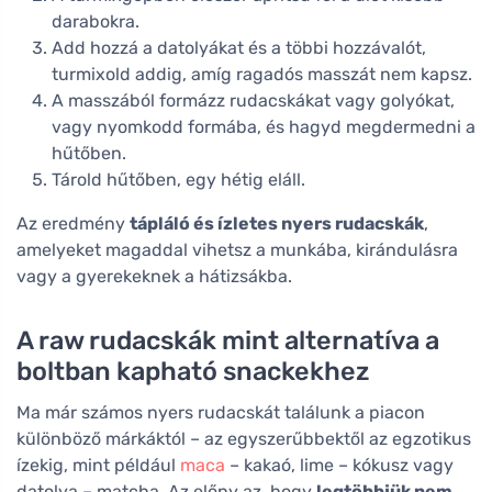
darabokra.
Add hozzá a datolyákat és a többi hozzávalót,
turmixold addig, amíg ragadós masszát nem kapsz.
A masszából formázz rudacskákat vagy golyókat,
vagy nyomkodd formába, és hagyd megdermedni a
hűtőben.
Tárold hűtőben, egy hétig eláll.
Az eredmény
tápláló és ízletes nyers rudacskák
,
amelyeket magaddal vihetsz a munkába, kirándulásra
vagy a gyerekeknek a hátizsákba.
A raw rudacskák mint alternatíva a
boltban kapható snackekhez
Ma már számos nyers rudacskát találunk a piacon
különböző márkáktól – az egyszerűbbektől az egzotikus
ízekig, mint például
maca
– kakaó, lime – kókusz vagy
datolya – matcha. Az előny az, hogy
legtöbbjük nem