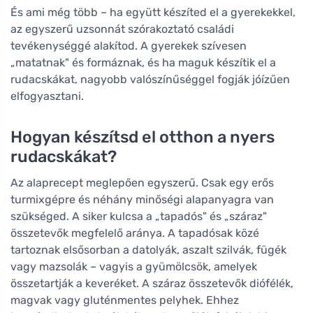
És ami még több – ha együtt készíted el a gyerekekkel,
az egyszerű uzsonnát szórakoztató családi
tevékenységgé alakítod. A gyerekek szívesen
„matatnak" és formáznak, és ha maguk készítik el a
rudacskákat, nagyobb valószínűséggel fogják jóízűen
elfogyasztani.
Hogyan készítsd el otthon a nyers
rudacskákat?
Az alaprecept meglepően egyszerű. Csak egy erős
turmixgépre és néhány minőségi alapanyagra van
szükséged. A siker kulcsa a „tapadós" és „száraz"
összetevők megfelelő aránya. A tapadósak közé
tartoznak elsősorban a datolyák, aszalt szilvák, fügék
vagy mazsolák – vagyis a gyümölcsök, amelyek
összetartják a keveréket. A száraz összetevők diófélék,
magvak vagy gluténmentes pelyhek. Ehhez