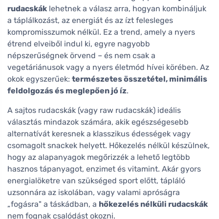
rudacskák
lehetnek a válasz arra, hogyan kombináljuk
a táplálkozást, az energiát és az ízt felesleges
kompromisszumok nélkül. Ez a trend, amely a nyers
étrend elveiből indul ki, egyre nagyobb
népszerűségnek örvend – és nem csak a
vegetáriánusok vagy a nyers életmód hívei körében. Az
okok egyszerűek:
természetes összetétel, minimális
feldolgozás és meglepően jó íz
.
A sajtos rudacskák (vagy raw rudacskák) ideális
választás mindazok számára, akik egészségesebb
alternatívát keresnek a klasszikus édességek vagy
csomagolt snackek helyett. Hőkezelés nélkül készülnek,
hogy az alapanyagok megőrizzék a lehető legtöbb
hasznos tápanyagot, enzimet és vitamint. Akár gyors
energialöketre van szükséged sport előtt, tápláló
uzsonnára az iskolában, vagy valami apróságra
„fogásra" a táskádban, a
hőkezelés nélküli rudacskák
nem fognak csalódást okozni.