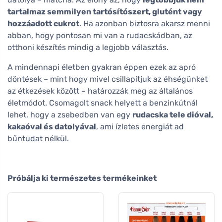
tartalmaz semmilyen tartósítószert, glutént vagy
hozzáadott cukrot
. Ha azonban biztosra akarsz menni
abban, hogy pontosan mi van a rudacskádban, az
otthoni készítés mindig a legjobb választás.
A mindennapi életben gyakran éppen ezek az apró
döntések – mint hogy mivel csillapítjuk az éhségünket
az étkezések között – határozzák meg az általános
életmódot. Csomagolt snack helyett a benzinkútnál
lehet, hogy a zsebedben van egy
rudacska tele dióval,
kakaóval és datolyával
, ami ízletes energiát ad
bűntudat nélkül.
Próbálja ki természetes termékeinket