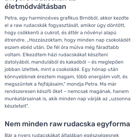
életmódváltásban
Petra, egy harmincéves grafikus Brnóból, akkor kezdte
el a raw rudacskák fogyasztását, amikor úgy döntött,
hogy csökkenti a cukrot, és áttér a növényi alapú
étrendre. „Hozzászoktam, hogy minden nap csokoládét
eszem ebéd után. De fél óra múlva még fáradtabb
voltam. Elkezdtem házi rudacskákat készíteni
datolyából, mandulából és kakaóból – és meglepően
jobban ízlettek, mint a csokoládé. Egy hónap után
könnyebbnek éreztem magam, több energiám volt, és
megszűntek a fejfájásaim," mondja Petra. Ma már
rendszeresen készíti őket – nemcsak magának, hanem
munkatársainak is, akik minden nap várják az „uzsonna
készleteit".
Nem minden raw rudacska egyforma
Bár a nyers rudacskákat általában egészségesnek