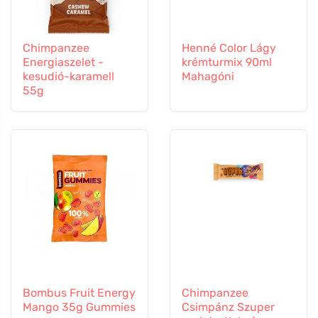
Chimpanzee
Henné Color Lágy
Energiaszelet -
krémturmix 90ml
kesudió-karamell
Mahagóni
55g
Bombus Fruit Energy
Chimpanzee
Mango 35g Gummies
Csimpánz Szuper