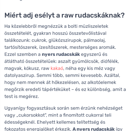
Miért adj esélyt a raw rudacskáknak?
Ha közelebbről megnézzük a bolti müzliszeletek
összetételét, gyakran hosszú összetevőlistával
találkozunk: cukrok, glükózszirupok, pálmaolaj,
tartósítószerek, ízesítőszerek, mesterséges aromák.
Ezzel szemben a
nyers rudacskák
egyszerű és
átlátható összetételűek: aszalt gyümölcsök, diófélék,
magvak, kókusz, raw
kakaó
, néha egy kis méz vagy
datolyaszirup. Semmi több, semmi kevesebb. Azáltal,
hogy nem mennek át hőkezelésen, az alkotóelemek
megőrzik eredeti tápértéküket – és ez különbség, amit a
test is megérez.
Ugyanígy fogyasztásuk során sem érzünk nehézséget
vagy „cukorsokkot", mint a finomított cukorral teli
édességeknél. Ehelyett kellemes telítettség és
fokozatos energialöket érkezik.
A nyers rudacskák
így