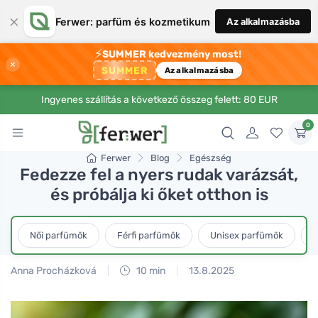
×
Ferwer: parfüm és kozmetikum
Az alkalmazásba
⚡
SUMMER kedvezmény most!
×
SUMMER
Az alkalmazásba
Ingyenes szállítás a következő összeg felett: 80 EUR
0
Ferwer
Blog
Egészség
Fedezze fel a nyers rudak varázsát,
és próbálja ki őket otthon is
Női parfümök
Férfi parfümök
Unisex parfümök
L
Anna Procházková
10 min
13.8.2025