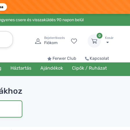
ba
Ingyenes csere és visszaküldés 90 napon belül
0
Bejelentkezés
Kosár
Fiókom
Ferwer Club
Kapcsolat
g
Háztartás
Ajándékok
Cipők / Ruházat
tákhoz