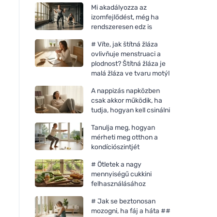
Mi akadályozza az
izomfejlődést, még ha
rendszeresen edz is
# Víte, jak štítná žláza
ovlivňuje menstruaci a
plodnost? Štítná žláza je
malá žláza ve tvaru motýl
A nappizás napközben
csak akkor működik, ha
tudja, hogyan kell csinálni
Tanulja meg, hogyan
mérheti meg otthon a
kondíciószintjét
# Ötletek a nagy
mennyiségű cukkini
felhasználásához
# Jak se beztonosan
mozogni, ha fáj a háta ##