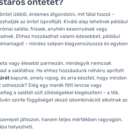
stáros öntetet?
öntet ízéből, érdemes átgondolni, mit tálal hozzá –
hatják az öntet ízprofilját. Kiváló alap lehetnek például
 római saláta; frissek, enyhén kesernyések vagy
 kelnek. Ehhez hozzáadhat valami édesebbet, például
talmamagot – mindez szépen kiegyensúlyozza és egyben
ós feta vagy élesebb parmezán, mindegyik nemcsak
áad a salátához. Ha ehhez hozzáadunk néhány aprított
úrát
kapunk, amely ropog, és arra késztet, hogy minden
st színezzük? Elég egy marék főtt lencse vagy
etleg a salátát sült zöldségekkel kiegészíteni – a tök,
révén szinte függőséget okozó ízkombinációt alkotnak az
kszerepet játsszon, hanem teljes mértékben ragyogjon,
ba helyezheti.