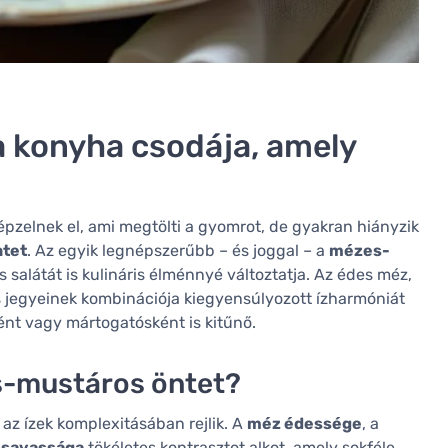
 konyha csodája, amely
épzelnek el, ami megtölti a gyomrot, de gyakran hiányzik
ntet
. Az egyik legnépszerűbb – és joggal – a
mézes-
 salátát is kulináris élménnyé változtatja. Az édes méz,
 jegyeinek kombinációja kiegyensúlyozott ízharmóniát
nt vagy mártogatósként is kitűnő.
s-mustáros öntet?
z ízek komplexitásában rejlik. A
méz édessége
, a
 savassága
tökéletes kontrasztot alkot, amely sokféle