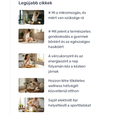
Legújabb cikkek
# Mi a mikromozgás, és
miért van szüksége rá
# Mit jelent a természetes
gondoskodás a gyermek
bőréért és az egészséges
hasikóért
A vércukorszint és az
energiaszint a nap
folyamán kéz a kézben
járnak
Hozzon létre tökéletes
wellness hétvégét
közvetlenül otthon
Saját elektrolit ital
helyettesíti a sportitalokat