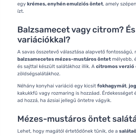
egy
krémes, enyhén emulziós öntet
, amely szépen
ízt.
Balzsamecet vagy citrom? És 
variációkkal?
A savas összetevő választása alapvető fontosságú, 
balzsamecetes mézes-mustáros öntet
mélyebb, é
és sajttal készült salátákhoz illik. A
citromos verzió
zöldségsalátákhoz.
Néhány konyhai variáció egy kicsit
fokhagymát
,
jo
kakukkfű vagy rozmaring is hozzáad. Érdekességet é
ad hozzá, ha ázsiai jellegű öntetre vágyik.
Mézes-mustáros öntet salát
Lehet, hogy magától értetődőnek tűnik, de a
saláta