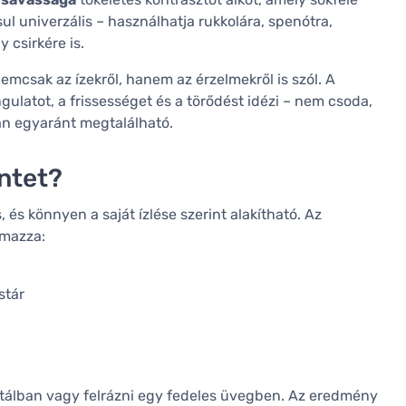
l univerzális – használhatja rukkolára, spenótra,
y csirkére is.
mcsak az ízekről, hanem az érzelmekről is szól. A
atot, a frissességet és a törődést idézi – nem csoda,
án egyaránt megtalálható.
ntet?
és könnyen a saját ízlése szerint alakítható. Az
lmazza:
stár
s tálban vagy felrázni egy fedeles üvegben. Az eredmény