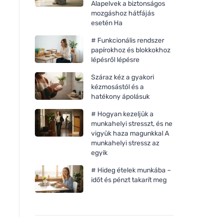
Alapelvek a biztonságos
mozgáshoz hátfájás
esetén Ha
# Funkcionális rendszer
papírokhoz és blokkokhoz
lépésről lépésre
Száraz kéz a gyakori
kézmosástól és a
hatékony ápolásuk
# Hogyan kezeljük a
munkahelyi stresszt, és ne
vigyük haza magunkkal A
munkahelyi stressz az
egyik
# Hideg ételek munkába –
időt és pénzt takarít meg