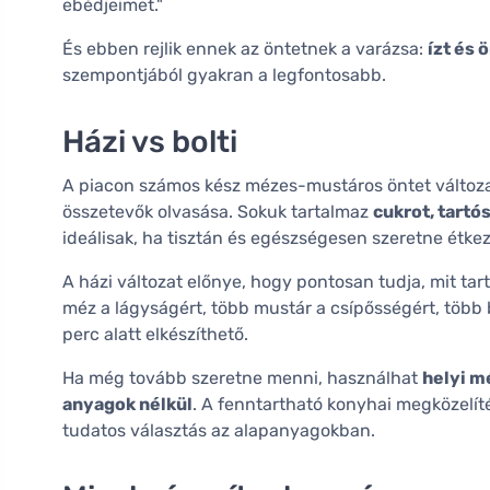
ebédjeimet."
És ebben rejlik ennek az öntetnek a varázsa:
ízt és 
szempontjából gyakran a legfontosabb.
Házi vs bolti
A piacon számos kész mézes-mustáros öntet változat
összetevők olvasása. Sokuk tartalmaz
cukrot, tartó
ideálisak, ha tisztán és egészségesen szeretne étkez
A házi változat előnye, hogy pontosan tudja, mit tart
méz a lágyságért, több mustár a csípősségért, több
perc alatt elkészíthető.
Ha még tovább szeretne menni, használhat
helyi m
anyagok nélkül
. A fenntartható konyhai megközelít
tudatos választás az alapanyagokban.