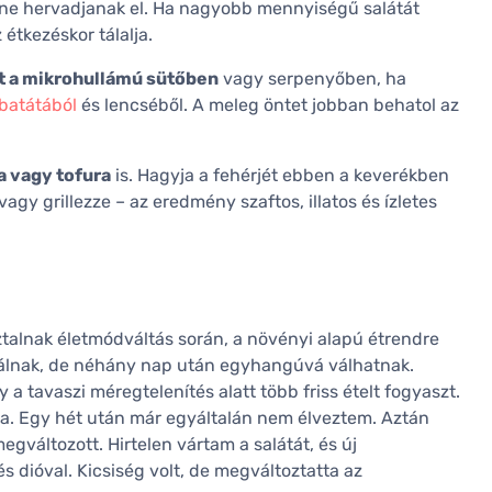
ek ne hervadjanak el. Ha nagyobb mennyiségű salátát
 étkezéskor tálalja.
t a mikrohullámú sütőben
vagy serpenyőben, ha
batátából
és lencséből. A meleg öntet jobban behatol az
a vagy tofura
is. Hagyja a fehérjét ebben a keverékben
y grillezze – az eredmény szaftos, illatos és ízletes
ztalnak életmódváltás során, a növényi alapú étrendre
 válnak, de néhány nap után egyhangúvá válhatnak.
 a tavaszi méregtelenítés alatt több friss ételt fogyaszt.
ába. Egy hét után már egyáltalán nem élveztem. Aztán
változott. Hirtelen vártam a salátát, és új
s dióval. Kicsiség volt, de megváltoztatta az