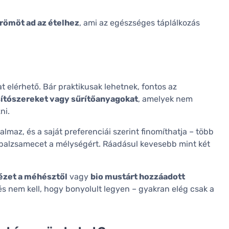
örömöt ad az ételhez
, ami az egészséges táplálkozás
 elérhető. Bár praktikusak lehetnek, fontos az
sítószereket vagy sűrítőanyagokat
, amelyek nem
ni.
almaz, és a saját preferenciái szerint finomíthatja – több
 balzsamecet a mélységért. Ráadásul kevesebb mint két
ézet a méhésztől
vagy
bio mustárt hozzáadott
és nem kell, hogy bonyolult legyen – gyakran elég csak a