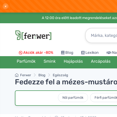
×
A 12:00 óra előtt leadott megrendeléseket azo
Akciók akár -80%
Blog
Lexikon
Na
Parfümök
Smink
Hajápolás
Arcápolás
Ferwer
Blog
Egészség
Fedezze fel a mézes-mustáros
Női parfümök
Férfi parfümö