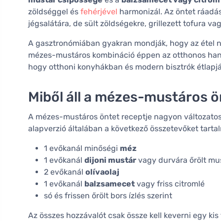
zöldséggel és
fehérjével
harmonizál. Az öntet ráadásu
jégsalátára, de sült zöldségekre, grillezett tofura vag
A gasztronómiában gyakran mondják, hogy az étel ne
mézes-mustáros kombináció éppen az otthonos hangul
hogy otthoni konyhákban és modern bisztrók étlapj
Miből áll a mézes-mustáros ö
A mézes-mustáros öntet receptje nagyon változatos, 
alapverzió általában a következő összetevőket tarta
1 evőkanál minőségi
méz
1 evőkanál
dijoni mustár
vagy durvára őrölt mu
2 evőkanál
olívaolaj
1 evőkanál
balzsamecet
vagy friss citromlé
só és frissen őrölt bors ízlés szerint
Az összes hozzávalót csak össze kell keverni egy ki