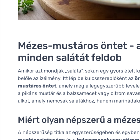
Mézes-mustáros öntet - a
minden salátát feldob
Amikor azt mondják „saláta", sokan egy gyors ételt k
belőle az ízélmény. Itt lép be kulcsszereplőként az
ö
mustáros öntet
, amely még a legegyszerűbb leveles
a pikáns mustár és a balzsamecet vagy citrom savas
alkot, amely nemcsak salátákhoz, hanem marinádaké
Miért olyan népszerű a méze
A népszerűség titka az egyszerűségében és egyben a
mustár csípőssége
és a
balzsamecet vagy citrom