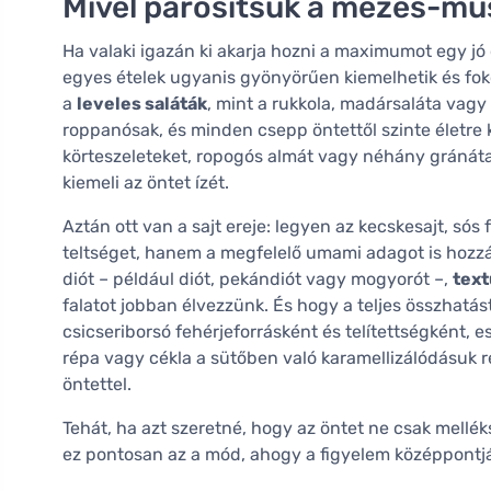
Mivel párosítsuk a mézes-mu
Ha valaki igazán ki akarja hozni a maximumot egy jó 
egyes ételek ugyanis gyönyörűen kiemelhetik és fokoz
a
leveles saláták
, mint a rukkola, madársaláta vagy
roppanósak, és minden csepp öntettől szinte életre
körteszeleteket, ropogós almát vagy néhány gráná
kiemeli az öntet ízét.
Aztán ott van a sajt ereje: legyen az kecskesajt, s
teltséget, hanem a megfelelő umami adagot is hozz
diót – például diót, pekándiót vagy mogyorót –,
text
falatot jobban élvezzünk. És hogy a teljes összhatá
csicseriborsó fehérjeforrásként és telítettségként, es
répa vagy cékla a sütőben való karamellizálódásuk 
öntettel.
Tehát, ha azt szeretné, hogy az öntet ne csak mellé
ez pontosan az a mód, ahogy a figyelem középpontjá