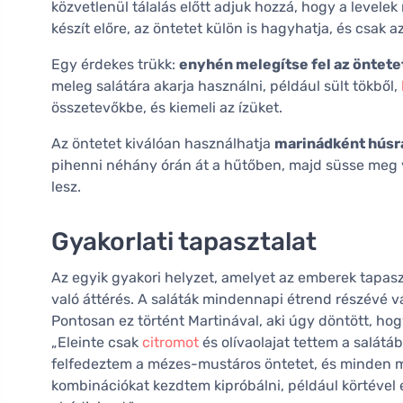
közvetlenül tálalás előtt adjuk hozzá, hogy a level
készít előre, az öntetet külön is hagyhatja, és csak az
Egy érdekes trükk:
enyhén melegítse fel az öntete
meleg salátára akarja használni, például sült tökből,
összetevőkbe, és kiemeli az ízüket.
Az öntetet kiválóan használhatja
marinádként húsr
pihenni néhány órán át a hűtőben, majd süsse meg vag
lesz.
Gyakorlati tapasztalat
Az egyik gyakori helyzet, amelyet az emberek tapas
való áttérés. A saláták mindennapi étrend részévé
Pontosan ez történt Martinával, aki úgy döntött, hogy
„Eleinte csak
citromot
és olívaolajat tettem a salát
felfedeztem a mézes-mustáros öntetet, és minden meg
kombinációkat kezdtem kipróbálni, például körtével é