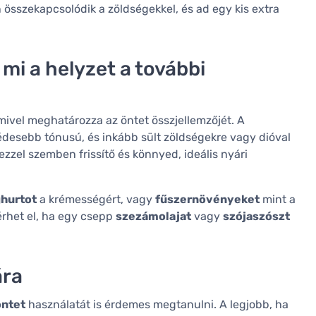
 összekapcsolódik a zöldségekkel, és ad egy kis extra
mi a helyzet a további
mivel meghatározza az öntet összjellemzőjét. A
desebb tónusú, és inkább sült zöldségekre vagy dióval
ezzel szemben frissítő és könnyed, ideális nyári
ghurtot
a krémességért, vagy
fűszernövényeket
mint a
rhet el, ha egy csepp
szezámolajat
vagy
szójaszószt
ára
öntet
használatát is érdemes megtanulni. A legjobb, ha