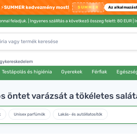
⚡
SUMMER kedvezmény most!
SUMMER
Az alkalmazás
nnal feladjuk. |
Ingyenes szállítás a következő összeg felett: 80 EUR
| 
gykereskedelem
Testápolás és higiénia
Gyerekek
Férfiak
Egészsé
 öntet varázsát a tökéletes salá
k
Unisex parfümök
Lakás- és autóillatosítók