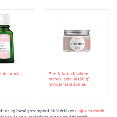
ula arcolaj
Ben & Anna Kézkrém
mandulaolajjal (30 g) -
mindennapi ápolás
att az egészség szempontjából értékes
olajok és zsírok