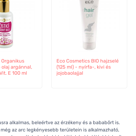
n Organikus
Eco Cosmetics BIO hajzselé
ó olaj argánnal,
(125 ml) - nyírfa-, kivi és
Vit. E 100 ml
jojobaolajjal
sra alkalmas, beleértve az érzékeny és a bababőrt is.
még az arc legkényesebb területein is alkalmazható,