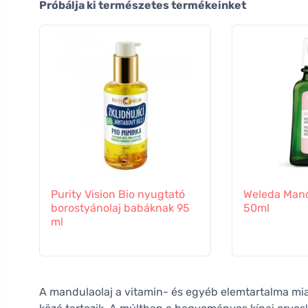
Próbálja ki természetes termékeinket
Purity Vision Bio nyugtató
Weleda Mand
borostyánolaj babáknak 95
50ml
ml
A mandulaolaj a vitamin- és egyéb elemtartalma mi