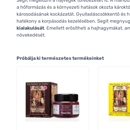
Segít megelőzni a hajvégek töredezését is. A mandul
a hőformázás és a környezeti hatások okozta károktó
károsodásának kockázatát. Gyulladáscsökkentő és h
hatékony a korpásodás kezelésében. Segít megnyugtat
kialakulását
. Emellett erősítheti a hajhagymákat, a
növekedését.
Próbálja ki természetes termékeinket