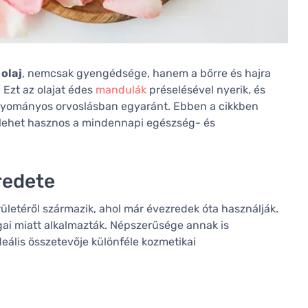
olaj
, nemcsak gyengédsége, hanem a bőrre és hajra
. Ezt az olajat édes
mandulák
préselésével nyerik, és
agyományos orvoslásban egyaránt. Ebben a cikkben
n lehet hasznos a mindennapi egészség- és
redete
ületéről származik, ahol már évezredek óta használják.
ágai miatt alkalmazták. Népszerűsége annak is
eális összetevője különféle kozmetikai