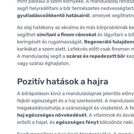
mint például a szem környéke. A mandulaolaj rendszer
segít helyreállítani a bőr természetes nedvességtart
gyulladáscsökkentő hatásairól
, amelyek segíthetn
Az olaj hatékony az ekcéma és más bőrproblémák ke
segíthet
simítani a finom ráncokat
és lágyítani a bő
keringését és rugalmasságát.
Regeneráló tulajdon
karikákat a szem alatt. Lefekvés előtt csak finoman
A mandulaolaj segít a
száraz és repedezett bőr
kez
vagy száraz éghajlaton.
Pozitív hatások a hajra
A bőrápoláson kívül a mandulaolajnak jelentős előnye
fejbőr egészségét és a haj szerkezetét. A mandulaola
megakadályozhatja a szárazságot és viszketést. A fe
haj egészséges növekedését
. A vitaminok és ásv
erősíti a hajat, és
egészséges fényt
kölcsönöz neki.