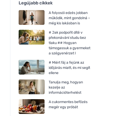
Legújabb cikkek
A folyosói edzés jobban
működik, mint gondolná –
még kis lakásban is
# Jak podpořit dítě v
překonávání studu bez
tlaku ## Hogyan
támogassuk a gyermeket
a szégyenérzet l
# Miért fáj a fejünk az
időjárás miatt, és mi segít
ellene
Tanulja meg, hogyan
kezelje az
információterhelést
A cukormentes befőzés
megér egy próbát