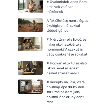
# Gyakorlatok lapos lábra,
amelyek valóban
működnek
A fák ültetése nem elég, az
ökológia ennél sokkal
többet igényel
# Miért tűnik el a libidó, és
mikor okolhatók érte a
hormonok? A szexuális
vágy csökkenése sokakat
# Hogyan éljük túl az első
iskolai évet az egész
Kvitok Mandulaolaj (50 ml) -
Kvitok Hámlasztó tej
család stressz nélkül
hidegen sajtolva
- mandula- és
sárgabarackolajjal
# Recepty na jídla, která
chutnají lépe druhý den
## Proč některá jídla
chutná lépe druhý den?
Mno