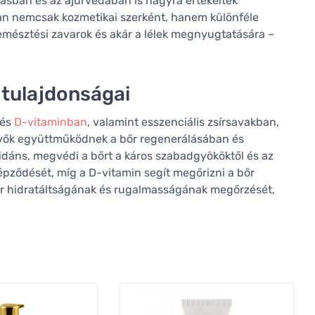
lásban és az ajurvédában is nagyra értékelték
n nemcsak kozmetikai szerként, hanem különféle
mésztési zavarok és akár a lélek megnyugtatására –
 tulajdonságai
és
D-vitaminban
, valamint esszenciális zsírsavakban,
evők együttműködnek a bőr regenerálásában és
idáns, megvédi a bőrt a káros szabadgyököktől és az
képződését, míg a D-vitamin segít megőrizni a bőr
bőr hidratáltságának és rugalmasságának megőrzését,