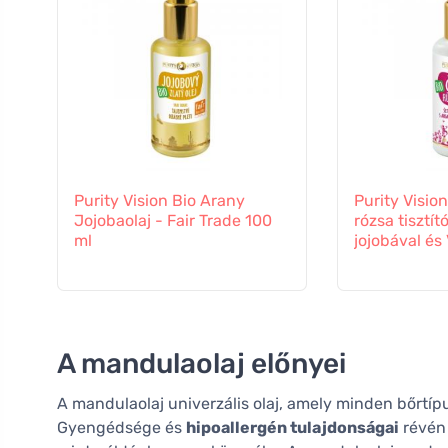
Purity Vision Bio Arany
Purity Visio
Jojobaolaj - Fair Trade 100
rózsa tisztít
ml
jojobával és 
A mandulaolaj előnyei
A mandulaolaj univerzális olaj, amely minden bőrtípu
Gyengédsége és
hipoallergén tulajdonságai
révén 