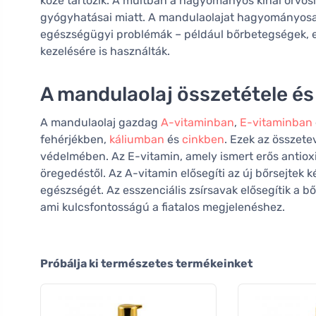
közé tartozik. A múltban a hagyományos kínai orvos
gyógyhatásai miatt. A mandulaolajat hagyományosa
egészségügyi problémák – például bőrbetegségek, e
kezelésére is használták.
A mandulaolaj összetétele és
A mandulaolaj gazdag
A-vitaminban
,
E-vitaminban
fehérjékben,
káliumban
és
cinkben
. Ezek az összet
védelmében. Az E-vitamin, amely ismert erős antiox
öregedéstől. Az A-vitamin elősegíti az új bőrsejtek 
egészségét. Az esszenciális zsírsavak elősegítik a 
ami kulcsfontosságú a fiatalos megjelenéshez.
Próbálja ki természetes termékeinket