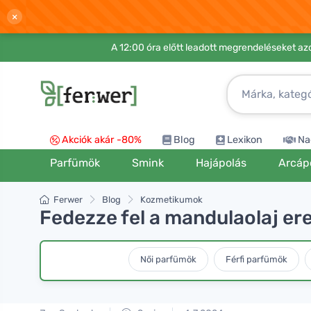
×
A 12:00 óra előtt leadott megrendeléseket azo
Akciók akár -80%
Blog
Lexikon
Na
Parfümök
Smink
Hajápolás
Arcáp
Ferwer
Blog
Kozmetikumok
Fedezze fel a mandulaolaj ere
Női parfümök
Férfi parfümök