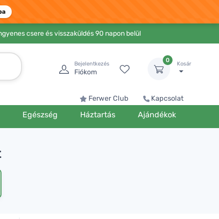
ba
Ingyenes csere és visszaküldés 90 napon belül
0
Bejelentkezés
Kosár
Fiókom
Ferwer Club
Kapcsolat
k
Egészség
Háztartás
Ajándékok
t