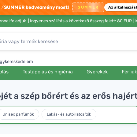
⚡
SUMMER kedvezmény most!
SUMMER
Az alkalmazás
nnal feladjuk. |
Ingyenes szállítás a következő összeg felett: 80 EUR
| 
gykereskedelem
olás
Testápolás és higiénia
Gyerekek
Férfia
jét a szép bőrért és az erős hajér
Unisex parfümök
Lakás- és autóillatosítók