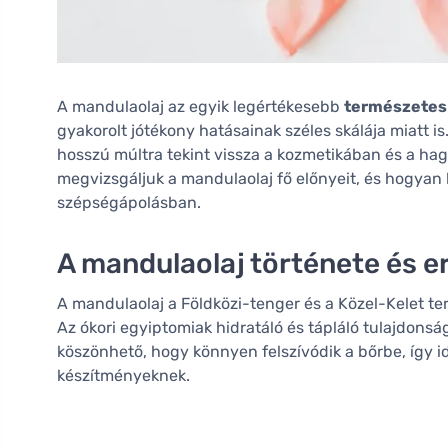
A mandulaolaj az egyik legértékesebb
természetes 
gyakorolt jótékony hatásainak széles skálája miatt is
hosszú múltra tekint vissza a kozmetikában és a h
megvizsgáljuk a mandulaolaj fő előnyeit, és hogya
szépségápolásban.
A mandulaolaj története és e
A mandulaolaj a Földközi-tenger és a Közel-Kelet ter
Az ókori egyiptomiak hidratáló és tápláló tulajdons
köszönhető, hogy könnyen felszívódik a bőrbe, így id
készítményeknek.