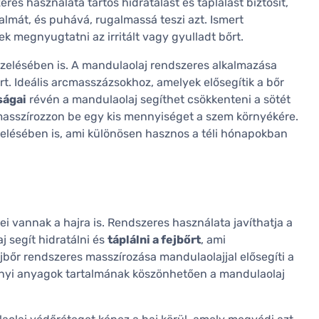
es használata tartós hidratálást és táplálást biztosít,
almát, és puhává, rugalmassá teszi azt. Ismert
ek megnyugtatni az irritált vagy gyulladt bőrt.
zelésében is. A mandulaolaj rendszeres alkalmazása
rt. Ideális arcmasszázsokhoz, amelyek elősegítik a bőr
ságai
révén a mandulaolaj segíthet csökkenteni a sötét
 masszírozzon be egy kis mennyiséget a szem környékére.
elésében is, ami különösen hasznos a téli hónapokban
i vannak a hajra is. Rendszeres használata javíthatja a
j segít hidratálni és
táplálni a fejbőrt
, ami
jbőr rendszeres masszírozása mandulaolajjal elősegíti a
ányi anyagok tartalmának köszönhetően a mandulaolaj