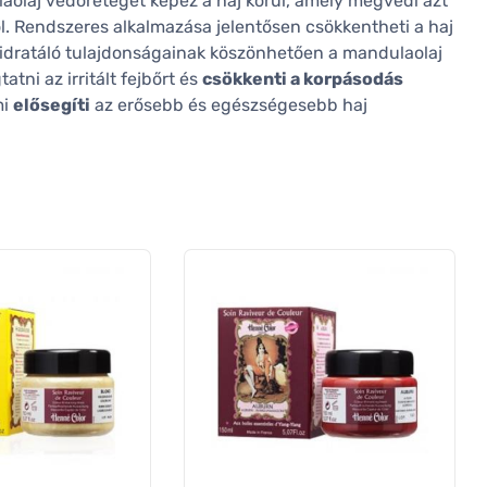
aolaj védőréteget képez a haj körül, amely megvédi azt
l. Rendszeres alkalmazása jelentősen csökkentheti a haj
idratáló tulajdonságainak köszönhetően a mandulaolaj
ni az irritált fejbőrt és
csökkenti a korpásodás
mi
elősegíti
az erősebb és egészségesebb haj