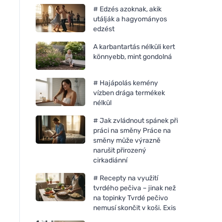
# Edzés azoknak, akik
utálják a hagyományos
edzést
A karbantartás nélküli kert
könnyebb, mint gondolná
# Hajápolás kemény
vízben drága termékek
nélkül
# Jak zvládnout spánek při
práci na směny Práce na
směny může výrazně
narušit přirozený
cirkadiánní
# Recepty na využití
tvrdého pečiva – jinak než
na topinky Tvrdé pečivo
nemusí skončit v koši. Exis