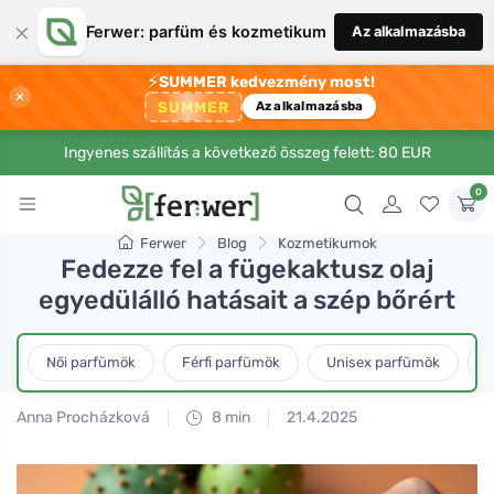
×
Ferwer: parfüm és kozmetikum
Az alkalmazásba
⚡
SUMMER kedvezmény most!
×
SUMMER
Az alkalmazásba
Ingyenes szállítás a következő összeg felett: 80 EUR
0
Ferwer
Blog
Kozmetikumok
Fedezze fel a fügekaktusz olaj
egyedülálló hatásait a szép bőrért
Női parfümök
Férfi parfümök
Unisex parfümök
L
Anna Procházková
8 min
21.4.2025