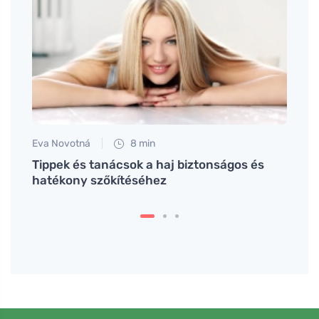
Eva Novotná
8 min
Tomáš
az
Tippek és tanácsok a haj biztonságos és
Az op
hatékony szőkítéséhez
nyújt