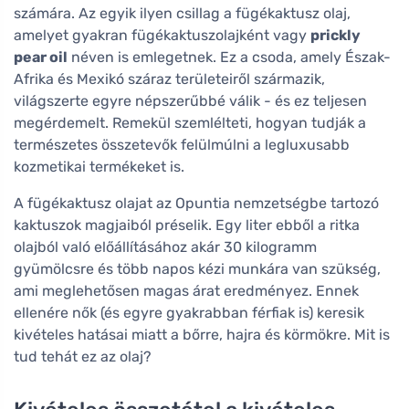
számára. Az egyik ilyen csillag a fügékaktusz olaj,
amelyet gyakran fügékaktuszolajként vagy
prickly
pear oil
néven is emlegetnek. Ez a csoda, amely Észak-
Afrika és Mexikó száraz területeiről származik,
világszerte egyre népszerűbbé válik - és ez teljesen
megérdemelt. Remekül szemlélteti, hogyan tudják a
természetes összetevők felülmúlni a legluxusabb
kozmetikai termékeket is.
A fügékaktusz olajat az Opuntia nemzetségbe tartozó
kaktuszok magjaiból préselik. Egy liter ebből a ritka
olajból való előállításához akár 30 kilogramm
gyümölcsre és több napos kézi munkára van szükség,
ami meglehetősen magas árat eredményez. Ennek
ellenére nők (és egyre gyakrabban férfiak is) keresik
kivételes hatásai miatt a bőrre, hajra és körmökre. Mit is
tud tehát ez az olaj?