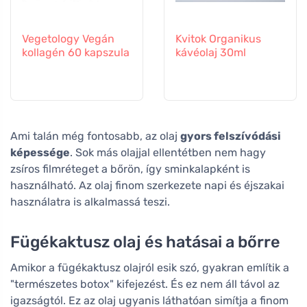
Vegetology Vegán
Kvitok Organikus
kollagén 60 kapszula
kávéolaj 30ml
Ami talán még fontosabb, az olaj
gyors felszívódási
képessége
. Sok más olajjal ellentétben nem hagy
zsíros filmréteget a bőrön, így sminkalapként is
használható. Az olaj finom szerkezete napi és éjszakai
használatra is alkalmassá teszi.
Fügékaktusz olaj és hatásai a bőrre
Amikor a fügékaktusz olajról esik szó, gyakran említik a
"természetes botox" kifejezést. És ez nem áll távol az
igazságtól. Ez az olaj ugyanis láthatóan simítja a finom