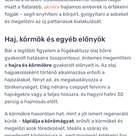
miatt a fiatalabb,
aknéra
hajlamos emberek is értékelni
fogják – segít enyhíteni a bőrpírt, gyógyítani a sebeket
és megelőzni az új pattanások kialakulását.
Haj, körmök és egyéb előnyök
Bár a legtöbb figyelem a fügékaktusz olaj bőrre
gyakorolt hatásaira összpontosul, érdemes megemlíteni
a
hajra és körmökre
gyakorolt előnyeit is. Az olaj
hajpakolásként történő alkalmazása erősíti a
hajszálakat, fényt ad, és megakadályozza a
törékenységet. Elég néhány cseppet felvinni a
hajvégekre vagy a teljes hosszra, és hagyni hatni 30
percig a hajmosás előtt.
A körmökre hasonlóan hat, mint a jól ismert regeneráló
kúrák –
táplálja a körömágyat
, erősíti a körmöket és
megelőzi azok töredezését. Ideális a száraz és
repedezett körömágyra is, amit mindenki értékelni fog,