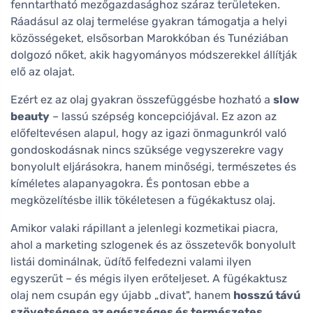
fenntartható mezőgazdasághoz száraz területeken.
Ráadásul az olaj termelése gyakran támogatja a helyi
közösségeket, elsősorban Marokkóban és Tunéziában
dolgozó nőket, akik hagyományos módszerekkel állítják
elő az olajat.
Ezért ez az olaj gyakran összefüggésbe hozható a
slow
beauty
– lassú szépség koncepciójával. Ez azon az
előfeltevésen alapul, hogy az igazi önmagunkról való
gondoskodásnak nincs szüksége vegyszerekre vagy
bonyolult eljárásokra, hanem minőségi, természetes és
kíméletes alapanyagokra. És pontosan ebbe a
megközelítésbe illik tökéletesen a fügékaktusz olaj.
Amikor valaki rápillant a jelenlegi kozmetikai piacra,
ahol a marketing szlogenek és az összetevők bonyolult
listái dominálnak, üdítő felfedezni valami ilyen
egyszerűt – és mégis ilyen erőteljeset. A fügékaktusz
olaj nem csupán egy újabb „divat", hanem
hosszú távú
szövetségese az egészséges és természetes