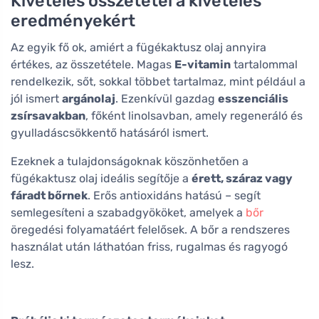
Kivételes összetétel a kivételes
eredményekért
Az egyik fő ok, amiért a fügékaktusz olaj annyira
értékes, az összetétele. Magas
E-vitamin
tartalommal
rendelkezik, sőt, sokkal többet tartalmaz, mint például a
jól ismert
argánolaj
. Ezenkívül gazdag
esszenciális
zsírsavakban
, főként linolsavban, amely regeneráló és
gyulladáscsökkentő hatásáról ismert.
Ezeknek a tulajdonságoknak köszönhetően a
fügékaktusz olaj ideális segítője a
érett, száraz vagy
fáradt bőrnek
. Erős antioxidáns hatású – segít
semlegesíteni a szabadgyököket, amelyek a
bőr
öregedési folyamatáért felelősek. A bőr a rendszeres
használat után láthatóan friss, rugalmas és ragyogó
lesz.