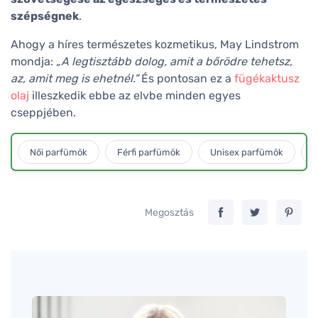
szépségnek
.
Ahogy a híres természetes kozmetikus, May Lindstrom
mondja:
„A legtisztább dolog, amit a bőrödre tehetsz,
az, amit meg is ehetnél."
És pontosan ez a
fügékaktusz
olaj
illeszkedik ebbe az elvbe minden egyes
cseppjében.
Női parfümök
Férfi parfümök
Unisex parfümök
L
Megosztás