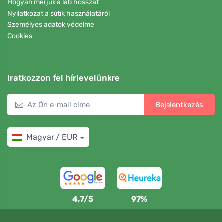
Hogyan mérjük a láb hosszát
Nyilatkozat a sütik használatáról
Személyes adatok védelme
Cookies
Iratkozzon fel hírlevelünkre
Bejelentkezés
Magyar / EUR
4,7/5
97%