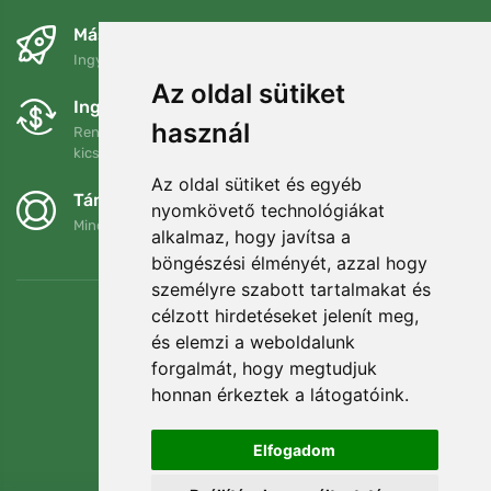
Másnapra és ingyenesen
Ingyenes szállítás a következő összeg felett: 80 EUR
Az oldal sütiket
Ingyenes csere és visszaküldés
használ
Rendelését 90 napon belül bármikor visszaküldheti vagy
kicserélheti.
Az oldal sütiket és egyéb
Támogatjuk a Trees.org-ot
nyomkövető technológiákat
Minden megrendelésért ültetünk egy fát! Bővebben
Rólunk
.
alkalmaz, hogy javítsa a
böngészési élményét, azzal hogy
személyre szabott tartalmakat és
célzott hirdetéseket jelenít meg,
és elemzi a weboldalunk
forgalmát, hogy megtudjuk
honnan érkeztek a látogatóink.
Elfogadom