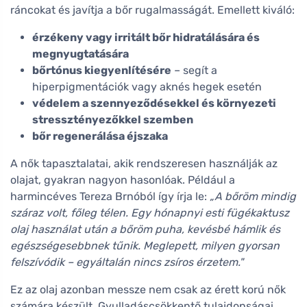
ráncokat és javítja a bőr rugalmasságát. Emellett kiváló:
érzékeny vagy irritált bőr hidratálására és
megnyugtatására
bőrtónus kiegyenlítésére
– segít a
hiperpigmentációk vagy aknés hegek esetén
védelem a szennyeződésekkel és környezeti
stressztényezőkkel szemben
bőr regenerálása éjszaka
A nők tapasztalatai, akik rendszeresen használják az
olajat, gyakran nagyon hasonlóak. Például a
harmincéves Tereza Brnóból így írja le:
„A bőröm mindig
száraz volt, főleg télen. Egy hónapnyi esti fügékaktusz
olaj használat után a bőröm puha, kevésbé hámlik és
egészségesebbnek tűnik. Meglepett, milyen gyorsan
felszívódik – egyáltalán nincs zsíros érzetem."
Ez az olaj azonban messze nem csak az érett korú nők
számára készült. Gyulladáscsökkentő tulajdonságai