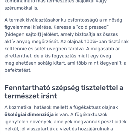
kombinálható más természetes olajokkal vagy
szérumokkal is.
A termék kiválasztásakor kulcsfontosságú a minőség
figyelemmel kísérése. Keresse a "cold pressed”
(hidegen sajtolt) jelölést, amely biztosítja az összes
aktív anyag megőrzését. Az olajnak 100%-ban tisztának
kell lennie és sötét üvegben tárolva. A magasabb ár
elrettenthet, de a kis fogyasztás miatt egy üveg
meglehetősen sokáig kitart, ami több mint kiegyenlíti a
befektetést.
Fenntartható szépség tisztelettel a
természet iránt
A kozmetikai hatások mellett a fügékaktusz olajnak
ökológiai dimenziója
is van. A fügékaktuszok
igénytelen növények, amelyek megvannak peszticidek
nélkül, jól visszatartják a vizet és hozzájárulnak a