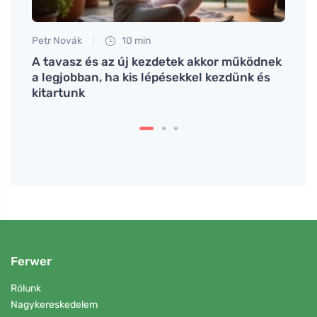
Petr Novák
10 min
Tomáš
z
A tavasz és az új kezdetek akkor működnek
Próbá
lene?
a legjobban, ha kis lépésekkel kezdünk és
annak
kitartunk
Ferwer
Rólunk
Nagykereskedelem