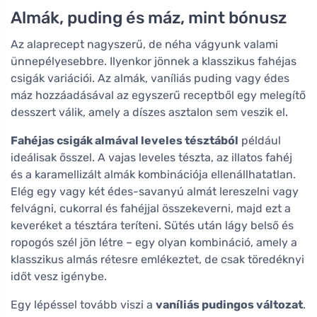
Almák, puding és máz, mint bónusz
Az alaprecept nagyszerű, de néha vágyunk valami
ünnepélyesebbre. Ilyenkor jönnek a klasszikus fahéjas
csigák variációi. Az almák, vaníliás puding vagy édes
máz hozzáadásával az egyszerű receptből egy melegítő
desszert válik, amely a díszes asztalon sem veszik el.
Fahéjas csigák almával leveles tésztából
például
ideálisak ősszel. A vajas leveles tészta, az illatos fahéj
és a karamellizált almák kombinációja ellenállhatatlan.
Elég egy vagy két édes-savanyú almát lereszelni vagy
felvágni, cukorral és fahéjjal összekeverni, majd ezt a
keveréket a tésztára teríteni. Sütés után lágy belső és
ropogós szél jön létre – egy olyan kombináció, amely a
klasszikus almás rétesre emlékeztet, de csak töredéknyi
időt vesz igénybe.
Egy lépéssel tovább viszi a
vaníliás pudingos változat
.