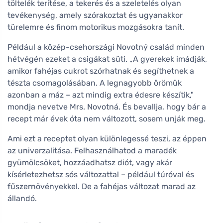
töltelék terítése, a tekerés és a szeletelés olyan
tevékenység, amely szórakoztat és ugyanakkor
türelemre és finom motorikus mozgásokra tanít.
Például a közép-csehországi Novotný család minden
hétvégén ezeket a csigákat süti. „A gyerekek imádják,
amikor fahéjas cukrot szórhatnak és segíthetnek a
tészta csomagolásában. A legnagyobb örömük
azonban a máz – azt mindig extra édesre készítik,"
mondja nevetve Mrs. Novotná. És bevallja, hogy bár a
recept már évek óta nem változott, sosem unják meg.
Ami ezt a receptet olyan különlegessé teszi, az éppen
az univerzalitása. Felhasználhatod a maradék
gyümölcsöket, hozzáadhatsz diót, vagy akár
kísérletezhetsz sós változattal – például túróval és
fűszernövényekkel. De a fahéjas változat marad az
állandó.