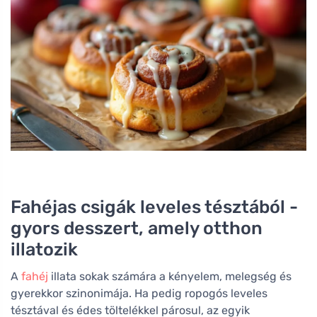
Fahéjas csigák leveles tésztából -
gyors desszert, amely otthon
illatozik
A
fahéj
illata sokak számára a kényelem, melegség és
gyerekkor szinonimája. Ha pedig ropogós leveles
tésztával és édes töltelékkel párosul, az egyik