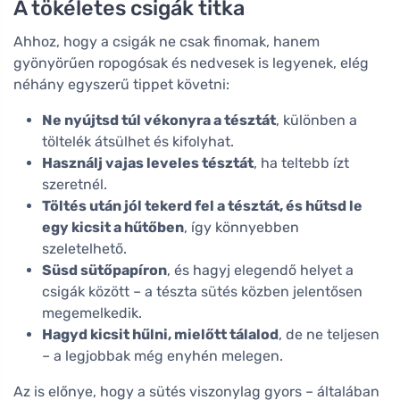
A tökéletes csigák titka
Ahhoz, hogy a csigák ne csak finomak, hanem
gyönyörűen ropogósak és nedvesek is legyenek, elég
néhány egyszerű tippet követni:
Ne nyújtsd túl vékonyra a tésztát
, különben a
töltelék átsülhet és kifolyhat.
Használj vajas leveles tésztát
, ha teltebb ízt
szeretnél.
Töltés után jól tekerd fel a tésztát, és hűtsd le
egy kicsit a hűtőben
, így könnyebben
szeletelhető.
Süsd sütőpapíron
, és hagyj elegendő helyet a
csigák között – a tészta sütés közben jelentősen
megemelkedik.
Hagyd kicsit hűlni, mielőtt tálalod
, de ne teljesen
– a legjobbak még enyhén melegen.
Az is előnye, hogy a sütés viszonylag gyors – általában