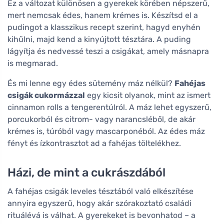
Ez a változat különösen a gyerekek körében népszerű,
mert nemcsak édes, hanem krémes is. Készítsd el a
pudingot a klasszikus recept szerint, hagyd enyhén
kihűlni, majd kend a kinyújtott tésztára. A puding
lágyítja és nedvessé teszi a csigákat, amely másnapra
is megmarad.
És mi lenne egy édes sütemény máz nélkül?
Fahéjas
csigák cukormázzal
egy kicsit olyanok, mint az ismert
cinnamon rolls a tengerentúlról. A máz lehet egyszerű,
porcukorból és citrom- vagy narancsléből, de akár
krémes is, túróból vagy mascarponéból. Az édes máz
fényt és ízkontrasztot ad a fahéjas töltelékhez.
Házi, de mint a cukrászdából
A fahéjas csigák leveles tésztából való elkészítése
annyira egyszerű, hogy akár szórakoztató családi
rituálévá is válhat. A gyerekeket is bevonhatod – a