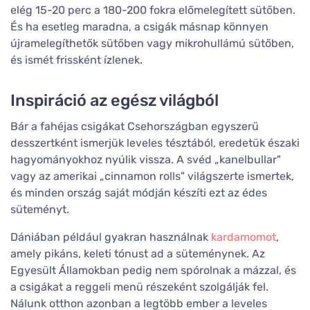
elég 15-20 perc a 180-200 fokra előmelegített sütőben.
És ha esetleg maradna, a csigák másnap könnyen
újramelegíthetők sütőben vagy mikrohullámú sütőben,
és ismét frissként ízlenek.
Inspiráció az egész világból
Bár a fahéjas csigákat Csehországban egyszerű
desszertként ismerjük leveles tésztából, eredetük északi
hagyományokhoz nyúlik vissza. A svéd „kanelbullar"
vagy az amerikai „cinnamon rolls" világszerte ismertek,
és minden ország saját módján készíti ezt az édes
süteményt.
Dániában például gyakran használnak
kardamomot
,
amely pikáns, keleti tónust ad a süteménynek. Az
Egyesült Államokban pedig nem spórolnak a mázzal, és
a csigákat a reggeli menü részeként szolgálják fel.
Nálunk otthon azonban a legtöbb ember a leveles