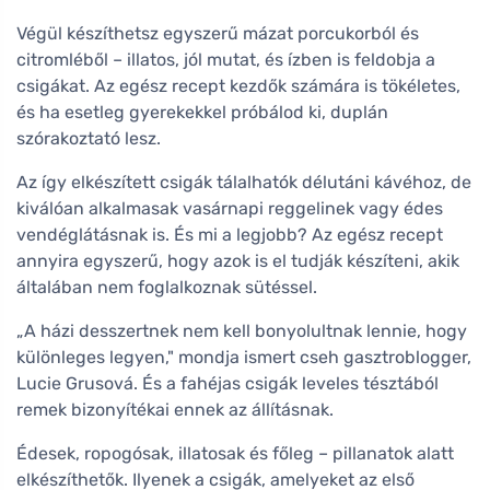
Végül készíthetsz egyszerű mázat porcukorból és
citromléből – illatos, jól mutat, és ízben is feldobja a
csigákat. Az egész recept kezdők számára is tökéletes,
és ha esetleg gyerekekkel próbálod ki, duplán
szórakoztató lesz.
Az így elkészített csigák tálalhatók délutáni kávéhoz, de
kiválóan alkalmasak vasárnapi reggelinek vagy édes
vendéglátásnak is. És mi a legjobb? Az egész recept
annyira egyszerű, hogy azok is el tudják készíteni, akik
általában nem foglalkoznak sütéssel.
„A házi desszertnek nem kell bonyolultnak lennie, hogy
különleges legyen," mondja ismert cseh gasztroblogger,
Lucie Grusová. És a fahéjas csigák leveles tésztából
remek bizonyítékai ennek az állításnak.
Édesek, ropogósak, illatosak és főleg – pillanatok alatt
elkészíthetők. Ilyenek a csigák, amelyeket az első