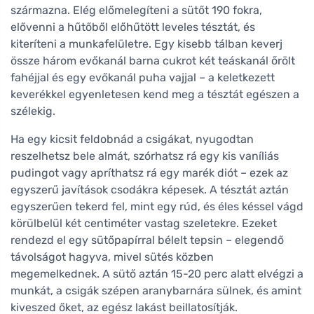
származna. Elég előmelegíteni a sütőt 190 fokra,
elővenni a hűtőből előhűtött leveles tésztát, és
kiteríteni a munkafelületre. Egy kisebb tálban keverj
össze három evőkanál barna cukrot két teáskanál őrölt
fahéjjal és egy evőkanál puha vajjal – a keletkezett
keverékkel egyenletesen kend meg a tésztát egészen a
szélekig.
Ha egy kicsit feldobnád a csigákat, nyugodtan
reszelhetsz bele almát, szórhatsz rá egy kis vaníliás
pudingot vagy apríthatsz rá egy marék diót – ezek az
egyszerű javítások csodákra képesek. A tésztát aztán
egyszerűen tekerd fel, mint egy rúd, és éles késsel vágd
körülbelül két centiméter vastag szeletekre. Ezeket
rendezd el egy sütőpapírral bélelt tepsin – elegendő
távolságot hagyva, mivel sütés közben
megemelkednek. A sütő aztán 15-20 perc alatt elvégzi a
munkát, a csigák szépen aranybarnára sülnek, és amint
kiveszed őket, az egész lakást beillatosítják.