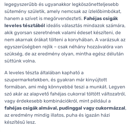
legegyszerűbb és ugyanakkor legköszönetteljesebb
sütemény születik, amely nemcsak az ízlelőbimbókat,
hanem a szívet is megörvendezteti.
Fahéjas csigák
leveles tésztából
ideális választás mindazok számára,
akik gyorsan szeretnének valami édeset készíteni, de
nem akarnak órákat tölteni a konyhában. A varázsuk az
egyszerűségben rejlik – csak néhány hozzávalóra van
szükség, de az eredmény olyan, mintha egész délután
süttünk volna.
A leveles tészta általában kapható a
szupermarketekben, és gyakran már kinyújtott
formában, ami még könnyebbé teszi a munkát. Legyen
szó akár az alapvető fahéjas cukorral töltött változatról,
vagy érdekesebb kombinációkról, mint például a
fahéjas csigák almával, pudinggal vagy cukormázzal
,
az eredmény mindig illatos, puha és igazán házi
készítésű lesz.