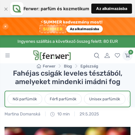
×
Ferwer: parfüm és kozmetikum
Az alkalmazásba
⚡
SUMMER kedvezmény most!
×
SUMMER
Az alkalmazásba
Ingyenes szállítás a következő összeg felett: 80 EUR
0
Ferwer
Blog
Egészség
Fahéjas csigák leveles tésztából,
amelyeket mindenki imádni fog
Női parfümök
Férfi parfümök
Unisex parfümök
L
Martina Domanská
10 min
29.5.2025