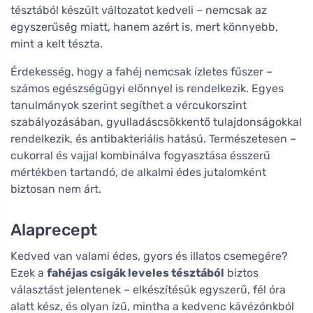
tésztából készült változatot kedveli – nemcsak az
egyszerűség miatt, hanem azért is, mert könnyebb,
mint a kelt tészta.
Érdekesség, hogy a fahéj nemcsak ízletes fűszer –
számos egészségügyi előnnyel is rendelkezik. Egyes
tanulmányok szerint segíthet a vércukorszint
szabályozásában, gyulladáscsökkentő tulajdonságokkal
rendelkezik, és antibakteriális hatású. Természetesen –
cukorral és vajjal kombinálva fogyasztása ésszerű
mértékben tartandó, de alkalmi édes jutalomként
biztosan nem árt.
Alaprecept
Kedved van valami édes, gyors és illatos csemegére?
Ezek a
fahéjas csigák leveles tésztából
biztos
választást jelentenek – elkészítésük egyszerű, fél óra
alatt kész, és olyan ízű, mintha a kedvenc kávézónkból