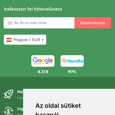
Iratkozzon fel hírlevelünkre
Bejelentkezés
Magyar / EUR
4,7/5
97%
Másnapra és ingyenesen
Ingyenes szállítás a következő összeg felett: 80 EUR
Az oldal sütiket
Ingyenes csere és visszaküldés
használ
Rendelését 90 napon belül bármikor visszaküldheti vagy