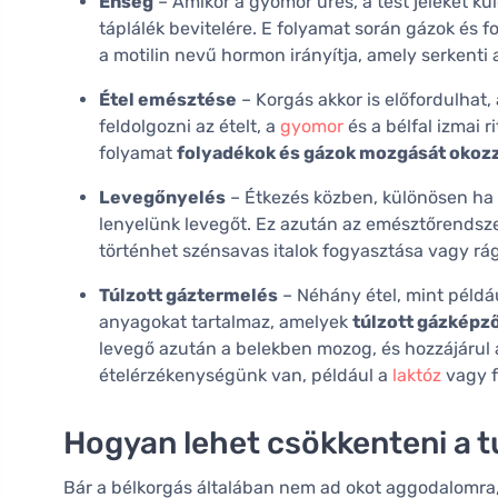
Éhség
– Amikor a gyomor üres, a test jeleket kü
táplálék bevitelére. E folyamat során gázok és 
a motilin nevű hormon irányítja, amely serkenti
Étel emésztése
– Korgás akkor is előfordulhat,
feldolgozni az ételt, a
gyomor
és a bélfal izmai 
folyamat
folyadékok és gázok mozgását okoz
Levegőnyelés
– Étkezés közben, különösen ha
lenyelünk levegőt. Ez azután az emésztőrendsz
történhet szénsavas italok fogyasztása vagy rá
Túlzott gáztermelés
– Néhány étel, mint példá
anyagokat tartalmaz, amelyek
túlzott gázképz
levegő azután a belekben mozog, és hozzájárul 
ételérzékenységünk van, például a
laktóz
vagy fr
Hogyan lehet csökkenteni a t
Bár a bélkorgás általában nem ad okot aggodalomra