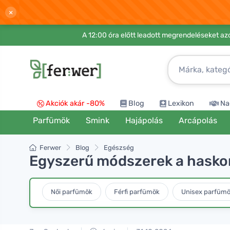
×
A 12:00 óra előtt leadott megrendeléseket azo
Akciók akár -80%
Blog
Lexikon
Na
Parfümök
Smink
Hajápolás
Arcápolás
Ferwer
Blog
Egészség
Egyszerű módszerek a haskor
Női parfümök
Férfi parfümök
Unisex parfüm