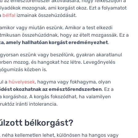
ld az emésztőrendszer aktiválására, hogy felkészüljön a
folyadékok mozognak, ami korgást okoz. Ezt a folyamatot
 a
bélfal
izmainak összehúzódását.
 amikor vagy miután eszünk. Amikor a test elkezdi
ritmikusan összehúzódnak, hogy az ételt mozgassák. Ez a
za, amely hallhatóan korgást eredményezhet
.
 gyorsan eszünk vagy beszélünk, gyakran akaratlanul
erben mozog, és hangokat hoz létre. Levegőnyelés
gógumizás közben is.
ul a
hüvelyesek
, hagyma vagy fokhagyma, olyan
ődést okozhatnak az emésztőrendszerben
. Ez a
a korgáshoz. A korgás fokozódhat, ha valamilyen
uktóz iránti intolerancia.
úlzott bélkorgást?
, néha kellemetlen lehet, különösen ha hangos vagy