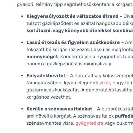
gyakori. Néhány tipp segíthet csökkenteni a korgás
Kiegyensúlyozott és változatos étrend
– Olya
túlzott gázképződést és ezáltal hangosabb bél
korlátozni, vagy könnyebb ételekkel kombiná
Lassú étkezés és figyelem az étkezésre
– Ami
fokozott bélkorgáshoz vezet. Lassú és megfonto
mennyiségét
. Koncentráljon a nyugodt és tud
hanem a gázképződést is minimalizálja.
Folyadékbevitel
– A hidratáltság kulcsszerepe
támogatásában. Igyon elegendő
vizet
, hogy tá
gáztermelés kockázatát. A dehidratáció lassítha
korgáshoz vezethet.
Kerülje a szénsavas italokat
– A buborékos ita
ami növeli a korgást. A szénsavas italok
puffadá
szénsavmentes vízre,
gyógyteákra
vagy cukorm