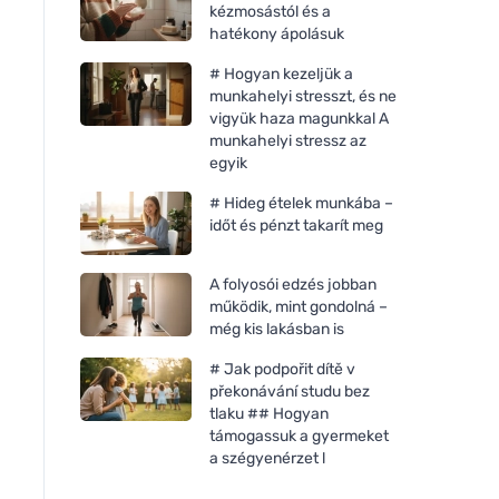
kézmosástól és a
hatékony ápolásuk
# Hogyan kezeljük a
munkahelyi stresszt, és ne
vigyük haza magunkkal A
munkahelyi stressz az
egyik
# Hideg ételek munkába –
időt és pénzt takarít meg
A folyosói edzés jobban
működik, mint gondolná –
még kis lakásban is
# Jak podpořit dítě v
překonávání studu bez
tlaku ## Hogyan
támogassuk a gyermeket
a szégyenérzet l