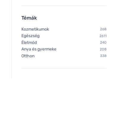
Témák
Kozmetikumok
268
Egészség
2611
Életmód
240
Anya és gyermeke
208
Otthon
338