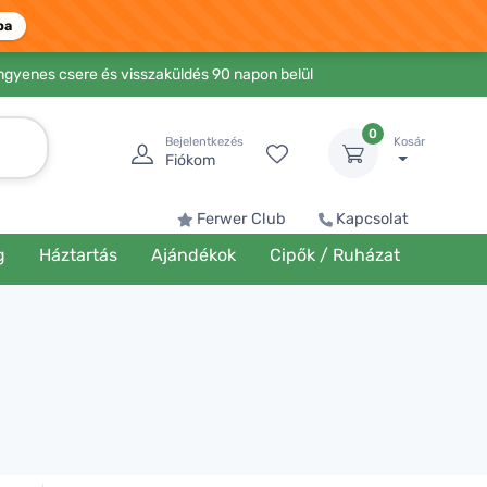
ba
Ingyenes csere és visszaküldés 90 napon belül
0
Bejelentkezés
Kosár
Fiókom
Ferwer Club
Kapcsolat
g
Háztartás
Ajándékok
Cipők / Ruházat