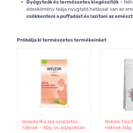
Gyógyteák és természetes kiegészítők
– Néh
édeskömény teája nyugtató hatással van az e
csökkenteni a puffadást és lazítani az emész
Próbálja ki természetes termékeinket
Weleda Bio tea szoptatós
Nobilis Tilia
nőknek - 40g-os adagokban
nőknek 50g