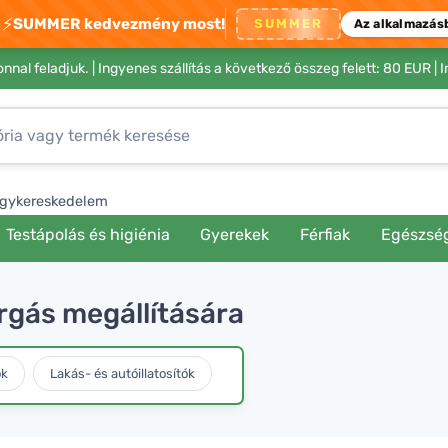
⚡
SUMMER kedvezmény most!
SUMMER
Az alkalmazás
nnal feladjuk. |
Ingyenes szállítás a következő összeg felett: 80 EUR
| 
gykereskedelem
Testápolás és higiénia
Gyerekek
Férfiak
Egészsé
gás megállítására
ök
Lakás- és autóillatosítók