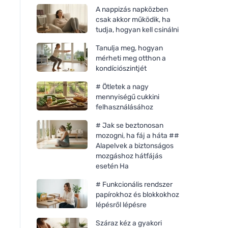
A nappizás napközben
csak akkor működik, ha
tudja, hogyan kell csinálni
Tanulja meg, hogyan
mérheti meg otthon a
kondíciószintjét
# Ötletek a nagy
mennyiségű cukkini
felhasználásához
# Jak se beztonosan
mozogni, ha fáj a háta ##
Alapelvek a biztonságos
mozgáshoz hátfájás
esetén Ha
# Funkcionális rendszer
papírokhoz és blokkokhoz
lépésről lépésre
Száraz kéz a gyakori