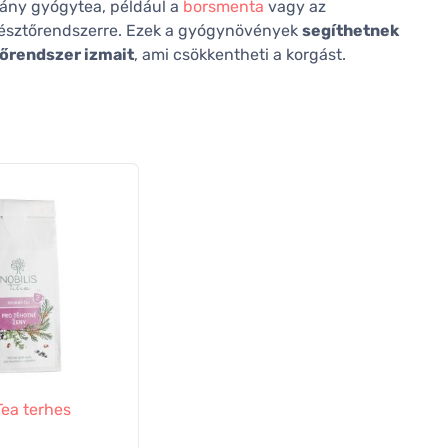
ány gyógytea, például a
borsmenta
vagy az
mésztőrendszerre. Ezek a gyógynövények
segíthetnek
tőrendszer izmait
, ami csökkentheti a korgást.
 Tea terhes