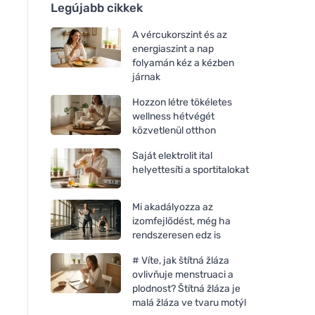
Legújabb cikkek
A vércukorszint és az
energiaszint a nap
folyamán kéz a kézben
járnak
Hozzon létre tökéletes
wellness hétvégét
közvetlenül otthon
Saját elektrolit ital
helyettesíti a sportitalokat
Mi akadályozza az
izomfejlődést, még ha
rendszeresen edz is
# Víte, jak štítná žláza
ovlivňuje menstruaci a
plodnost? Štítná žláza je
malá žláza ve tvaru motýl