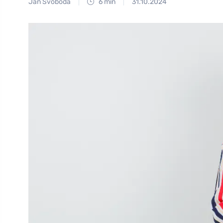
Jan Svoboda
6 min
31.10.2024