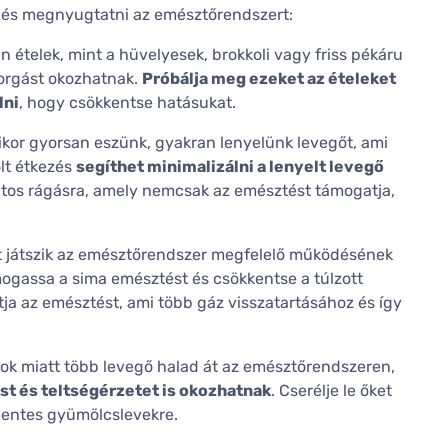
t és megnyugtatni az emésztőrendszert:
n ételek, mint a hüvelyesek, brokkoli vagy friss pékáru
korgást okozhatnak.
Próbálja meg ezeket az ételeket
lni
, hogy csökkentse hatásukat.
kor gyorsan eszünk, gyakran lenyelünk levegőt, ami
lt étkezés
segíthet minimalizálni a lenyelt levegő
atos rágásra, amely nemcsak az emésztést támogatja,
t játszik az emésztőrendszer megfelelő működésének
mogassa a sima emésztést és csökkentse a túlzott
tja az emésztést, ami több gáz visszatartásához és így
lok miatt több levegő halad át az emésztőrendszeren,
st és teltségérzetet is okozhatnak
. Cserélje le őket
entes gyümölcslevekre.