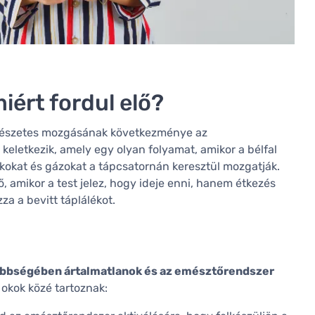
miért fordul elő?
rmészetes mozgásának következménye az
keletkezik, amely egy olyan folyamat, amikor a bélfal
ékokat és gázokat a tápcsatornán keresztül mozgatják.
, amikor a test jelez, hogy ideje enni, hanem étkezés
za a bevitt táplálékot.
bbségében ártalmatlanok és az emésztőrendszer
 okok közé tartoznak: