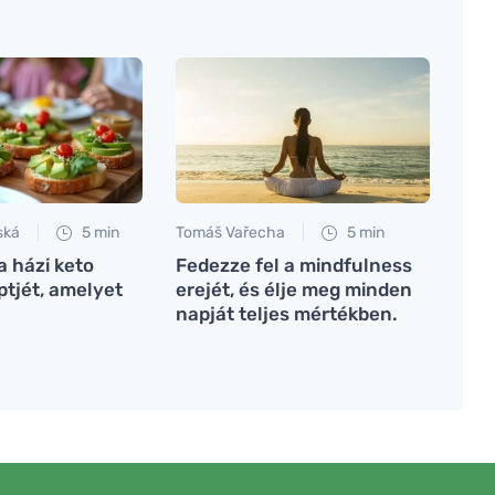
ská
5 min
Tomáš Vařecha
5 min
a házi keto
Fedezze fel a mindfulness
ptjét, amelyet
erejét, és élje meg minden
napját teljes mértékben.