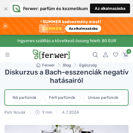
×
Ferwer: parfüm és kozmetikum
Az alkalmazásba
⚡
SUMMER kedvezmény most!
×
SUMMER
Az alkalmazásba
Ingyenes szállítás a következő összeg felett: 80 EUR
0
Ferwer
Blog
Egészség
Diskurzus a Bach-esszenciák negatív
hatásairól
Női parfümök
Férfi parfümök
Unisex parfümök
L
Petr Novák
9 min
4.7.2024