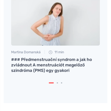
Martina Domanská
11 min
Petr N
ás
### Předmenstruační syndrom a jak ho
Milye
zvládnout A menstruációt megelőző
számá
szindróma (PMS) egy gyakori
szer