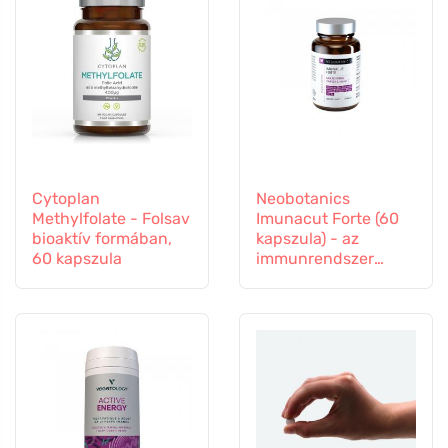
Cytoplan
Neobotanics
Methylfolate - Folsav
Imunacut Forte (60
bioaktív formában,
kapszula) - az
60 kapszula
immunrendszer
erősítésére