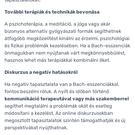
További terápiák és technikák bevonása
A pszichoterápia, a meditáció, a jóga vagy akár
bizonyos alternatív gyógyászati formák segíthetnek
átfogóbb megközelítést kínálni az érzelmi, pszichológiai
és fizikai problémák kezelésében. Ha a Bach-esszenciák
önmagukban nem nyújtanak várt megkönnyebbülést,
hasznos lehet más terápiákkal kombinálni őket.
Diskurzus a negatív hatásokról
Ha negatív tapasztalata van a Bach-esszenciákkal,
fontos beszélni róluk. A nyílt és időben történő
kommunikáció terapeutával vagy más szakemberrel
segíthet megtalálni a problémák okát és esetleg
módosítani a kezelést. Az online diskurzusokban
megosztott tapasztalatok szintén támogathatják és új
perspektívákat nyújthatnak.