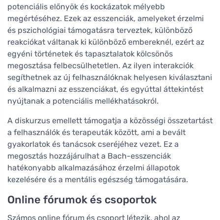
potenciális előnyök és kockázatok mélyebb
megértéséhez. Ezek az esszenciák, amelyeket érzelmi
és pszichológiai támogatásra terveztek, különböző
reakciókat váltanak ki különböző embereknél, ezért az
egyéni történetek és tapasztalatok kölcsönös
megosztása felbecsülhetetlen. Az ilyen interakciók
segíthetnek az új felhasználóknak helyesen kiválasztani
és alkalmazni az esszenciákat, és egyúttal áttekintést
nyújtanak a potenciális mellékhatásokról.
A diskurzus emellett támogatja a közösségi összetartást
a felhasználók és terapeuták között, ami a bevált
gyakorlatok és tanácsok cseréjéhez vezet. Ez a
megosztás hozzájárulhat a Bach-esszenciák
hatékonyabb alkalmazásához érzelmi állapotok
kezelésére és a mentális egészség támogatására.
Online fórumok és csoportok
Számos online fórum és csoport létezik, ahol az