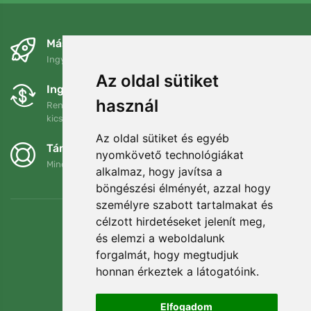
Másnapra és ingyenesen
Ingyenes szállítás a következő összeg felett: 80 EUR
Az oldal sütiket
Ingyenes csere és visszaküldés
használ
Rendelését 90 napon belül bármikor visszaküldheti vagy
kicserélheti.
Az oldal sütiket és egyéb
Támogatjuk a Trees.org-ot
nyomkövető technológiákat
Minden megrendelésért ültetünk egy fát! Bővebben
Rólunk
.
alkalmaz, hogy javítsa a
böngészési élményét, azzal hogy
személyre szabott tartalmakat és
célzott hirdetéseket jelenít meg,
és elemzi a weboldalunk
forgalmát, hogy megtudjuk
honnan érkeztek a látogatóink.
Elfogadom