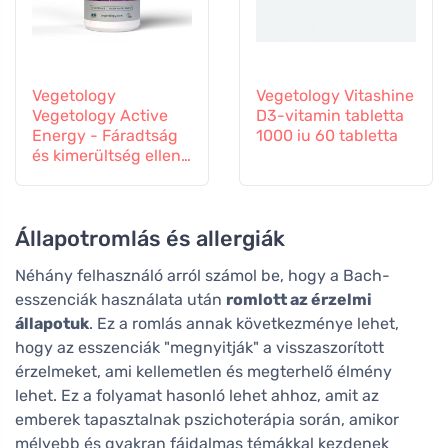
Vegetology
Vegetology Vitashine
Vegetology Active
D3-vitamin tabletta
Energy - Fáradtság
1000 iu 60 tabletta
és kimerültség ellen,
60 kapszula
Állapotromlás és allergiák
Néhány felhasználó arról számol be, hogy a Bach-
esszenciák használata után
romlott az érzelmi
állapotuk
. Ez a romlás annak következménye lehet,
hogy az esszenciák "megnyitják" a visszaszorított
érzelmeket, ami kellemetlen és megterhelő élmény
lehet. Ez a folyamat hasonló lehet ahhoz, amit az
emberek tapasztalnak pszichoterápia során, amikor
mélyebb és gyakran fájdalmas témákkal kezdenek