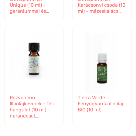
Unique (10 ml) -
Karácsonyi csoda (10
gerániummal és
ml) - mézeskalács
pálmarózsával
fűszerekkel
Rozvoněno
Tierra Verde
Illóolajkeverék - Téli
Fenyőgyanta illóolaj
hangulat (10 ml) -
BIO (10 ml)
naranccsal,
szegfűszeggel és
fahéjjal