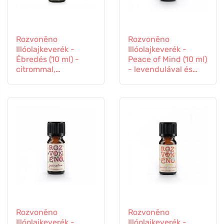
Rozvoněno
Rozvoněno
Illóolajkeverék -
Illóolajkeverék -
Ébredés (10 ml) -
Peace of Mind (10 ml)
citrommal,
- levendulával és
naranccsal és
pacsulival
pálmarózsával
Rozvoněno
Rozvoněno
Illóolajkeverék -
Illóolajkeverék -