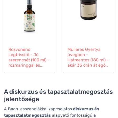
Rozvoněno
Mulieres Gyertya
Légfrissítő - Jó
üvegben -
szerencsét (100 ml) -
illatmentes (180 ml) -
rozmaringgal és
akár 35 órán át égő
levendulával
gyertya
A diskurzus és tapasztalatmegosztás
jelentősége
A Bach-esszenciákkal kapcsolatos
diskurzus és
tapasztalatmegosztás
alapvető fontosságú a