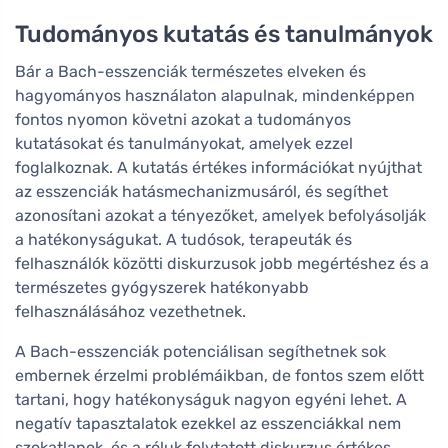
Tudományos kutatás és tanulmányok
Bár a Bach-esszenciák természetes elveken és
hagyományos használaton alapulnak, mindenképpen
fontos nyomon követni azokat a tudományos
kutatásokat és tanulmányokat, amelyek ezzel
foglalkoznak. A kutatás értékes információkat nyújthat
az esszenciák hatásmechanizmusáról, és segíthet
azonosítani azokat a tényezőket, amelyek befolyásolják
a hatékonyságukat. A tudósok, terapeuták és
felhasználók közötti diskurzusok jobb megértéshez és a
természetes gyógyszerek hatékonyabb
felhasználásához vezethetnek.
A Bach-esszenciák potenciálisan segíthetnek sok
embernek érzelmi problémáikban, de fontos szem előtt
tartani, hogy hatékonyságuk nagyon egyéni lehet. A
negatív tapasztalatok ezekkel az esszenciákkal nem
szokatlanok, és a róluk folytatott diskurzus értékes