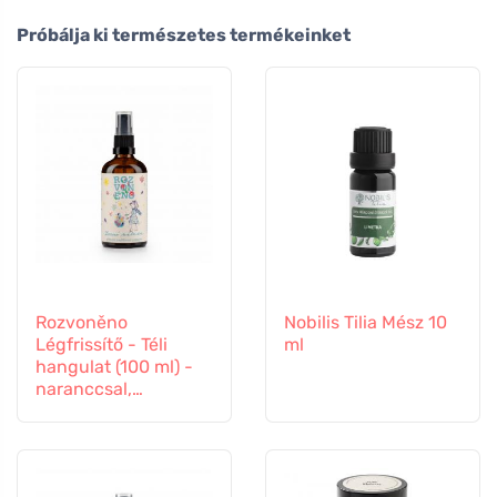
Próbálja ki természetes termékeinket
Rozvoněno
Nobilis Tilia Mész 10
Légfrissítő - Téli
ml
hangulat (100 ml) -
naranccsal,
szegfűszeggel és
fahéjjal