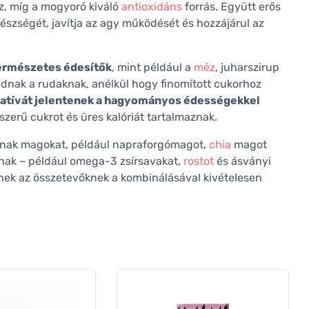
z, míg a mogyoró kiváló
antioxidáns
forrás. Együtt erős
észségét, javítja az agy működését és hozzájárul az
ermészetes édesítők
, mint például a
méz
, juharszirup
adnak a rudaknak, anélkül hogy finomított cukorhoz
natívát jelentenek a hagyományos édességekkel
zerű cukrot és üres kalóriát tartalmaznak.
aznak magokat, például napraforgómagot,
chia
magot
nak – például omega-3 zsírsavakat,
rostot
és ásványi
nek az összetevőknek a kombinálásával kivételesen