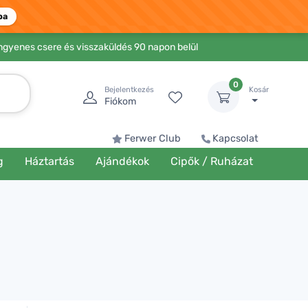
ba
Ingyenes csere és visszaküldés 90 napon belül
0
Bejelentkezés
Kosár
Fiókom
Ferwer Club
Kapcsolat
g
Háztartás
Ajándékok
Cipők / Ruházat