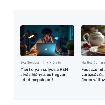
Eva Novotná
6 min
Martina Doman
Miért olyan súlyos a REM
Fedezze fel
alvás hiánya, és hogyan
varázsát és
lehet megoldani?
finom változ