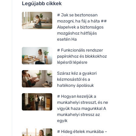
Legújabb cikkek
# Jak se beztonosan
mozogni, ha fáj a háta ##
Alapelvek a biztonságos
mozgáshoz hátfájás
esetén Ha
# Funkcionális rendszer
papírokhoz és blokkokhoz
lépésről lépésre
Száraz kéz a gyakori
kézmosástól és a
hatékony ápolásuk
# Hogyan kezeljük a
munkahelyi stresszt, és ne
vigyük haza magunkkal A
munkahelyi stressz az
egyik
# Hideg ételek munkába –