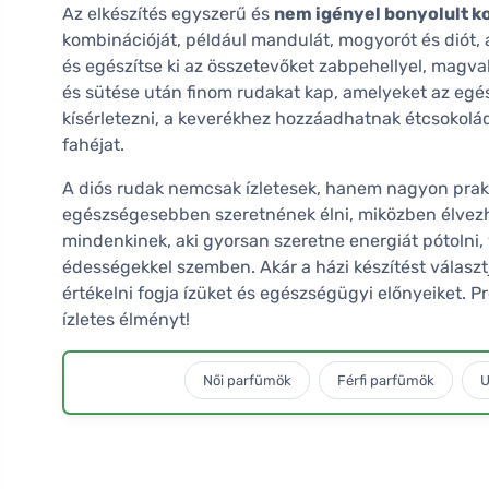
Az elkészítés egyszerű és
nem igényel bonyolult k
kombinációját, például mandulát, mogyorót és diót,
és egészítse ki az összetevőket zabpehellyel, magv
és sütése után finom rudakat kap, amelyeket az egés
kísérletezni, a keverékhez hozzáadhatnak étcsokolád
fahéjat.
A diós rudak nemcsak ízletesek, hanem nagyon prakt
egészségesebben szeretnének élni, miközben élvezhe
mindenkinek, aki gyorsan szeretne energiát pótoln
édességekkel szemben. Akár a házi készítést választj
értékelni fogja ízüket és egészségügyi előnyeiket. P
ízletes élményt!
Női parfümök
Férfi parfümök
U