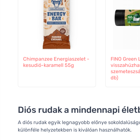
Chimpanzee Energiaszelet -
FINO Green L
kesudió-karamell 55g
visszahúzha
szemeteszsák
db)
Diós rudak a mindennapi éle
A diós rudak egyik legnagyobb előnye sokoldalúságuk
különféle helyzetekben is kiválóan használhatók.