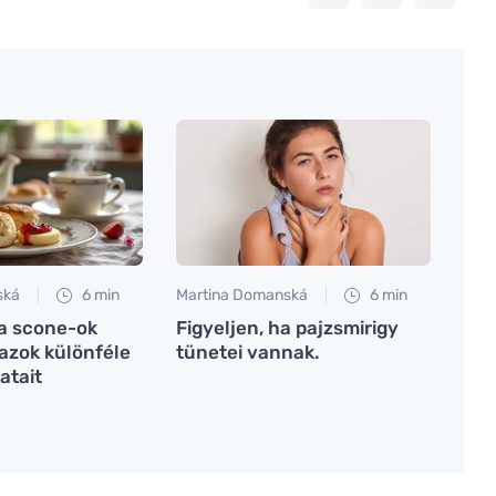
ská
6 min
Martina Domanská
6 min
 a scone-ok
Figyeljen, ha pajzsmirigy
 azok különféle
tünetei vannak.
atait