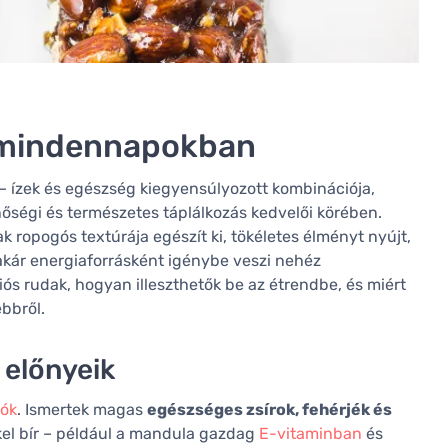
a mindennapokban
 ízek és egészség kiegyensúlyozott kombinációja,
égi és természetes táplálkozás kedvelői körében.
k ropogós textúrája egészít ki, tökéletes élményt nyújt,
akár energiaforrásként igénybe veszi nehéz
iós rudak, hogyan illeszthetők be az étrendbe, és miért
bbről.
 előnyeik
iók
. Ismertek magas
egészséges zsírok, fehérjék és
kel bír – például a mandula gazdag
E-vitaminban
és