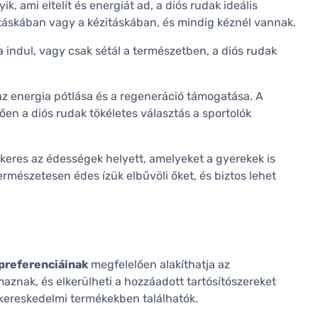
 ami eltelít és energiát ad, a diós rudak ideális
táskában vagy a kézitáskában, és mindig kéznél vannak.
 indul, vagy csak sétál a természetben, a diós rudak
 az energia pótlása és a regeneráció támogatása. A
en a diós rudak tökéletes választás a sportolók
keres az édességek helyett, amelyeket a gyerekek is
ermészetesen édes ízük elbűvöli őket, és biztos lehet
 preferenciáinak
megfelelően alakíthatja az
maznak, és elkerülheti a hozzáadott tartósítószereket
kereskedelmi termékekben találhatók.