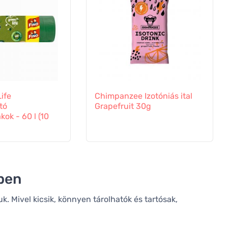
ife
Chimpanzee Izotóniás ital
tó
Grapefruit 30g
ok - 60 l (10
tben
. Mivel kicsik, könnyen tárolhatók és tartósak,