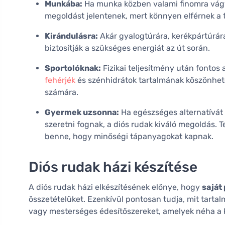
Munkába:
Ha munka közben valami finomra vágyik,
megoldást jelentenek, mert könnyen elférnek a 
Kirándulásra:
Akár gyalogtúrára, kerékpártúrára
biztosítják a szükséges energiát az út során.
Sportolóknak:
Fizikai teljesítmény után fontos
fehérjék
és szénhidrátok tartalmának köszönhető
számára.
Gyermek uzsonna:
Ha egészséges alternatívát 
szeretni fognak, a diós rudak kiváló megoldás. T
benne, hogy minőségi tápanyagokat kapnak.
Diós rudak házi készítése
A diós rudak házi elkészítésének előnye, hogy
saját
összetételüket. Ezenkívül pontosan tudja, mit tartal
vagy mesterséges édesítőszereket, amelyek néha a 