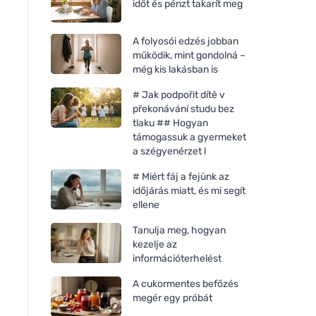
időt és pénzt takarít meg
A folyosói edzés jobban
működik, mint gondolná –
még kis lakásban is
# Jak podpořit dítě v
překonávání studu bez
tlaku ## Hogyan
támogassuk a gyermeket
a szégyenérzet l
# Miért fáj a fejünk az
időjárás miatt, és mi segít
ellene
Tanulja meg, hogyan
kezelje az
információterhelést
A cukormentes befőzés
megér egy próbát