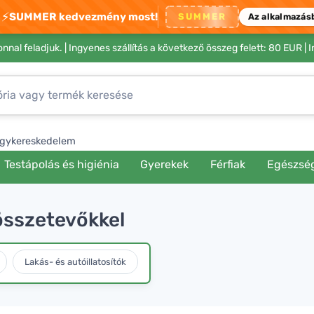
⚡
SUMMER kedvezmény most!
SUMMER
Az alkalmazás
nnal feladjuk. |
Ingyenes szállítás a következő összeg felett: 80 EUR
| 
gykereskedelem
Testápolás és higiénia
Gyerekek
Férfiak
Egészsé
összetevőkkel
Lakás- és autóillatosítók