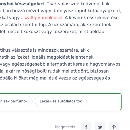
onyhai készségeket
. Csak válasszon kedvenc diók
 adjon hozzá mézet vagy datolyaszirupot kötőanyagként,
akkal vagy
aszalt gyümölccsel
. A keverék összekeverése
z család szeretni fog. Azok számára, akik szeretnek
ét, reszelt kókuszt vagy fűszereket, mint például
ikus választás is mindazok számára, akik
tik az ízeket. Ideális megoldást jelentenek
i, vagy egészségesebb alternatívát keres a hagyományos
a, akár minőségi bolti rudak mellett dönt, biztosan
róbálja ki őket még ma, és élvezze az egészséges és
nisex parfümök
Lakás- és autóillatosítók
Megosztás