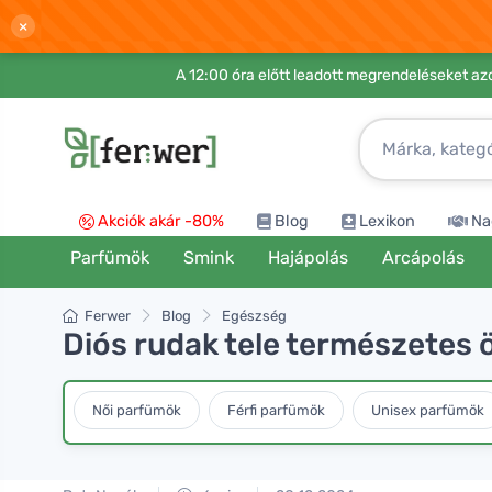
×
A 12:00 óra előtt leadott megrendeléseket azo
Akciók akár -80%
Blog
Lexikon
Na
Parfümök
Smink
Hajápolás
Arcápolás
Ferwer
Blog
Egészség
Diós rudak tele természetes 
Női parfümök
Férfi parfümök
Unisex parfümök