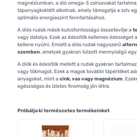
magnéziumban, a dió omega-3 zsírsavakat tartalma
tápanyagkoktélt alkotnak, amely támogatja a szív eg
optimális energiaszint fenntartásához.
A diós rudak másik kulcsfontosságú összetevője a
t
vagy datolya. Ezek az édesítők kellemes édességet 
kellene nyúlni. Emiatt a diós rudak nagyszerű
alter
szemben
, amelyek gyakran túlzott mennyiségű egys
A diók és édesítők mellett a rudak gyakran tartalm
vagy tökmagot. Ezek a magok további tápértéket ad
anyagokat, mint a
cink, vas vagy magnézium
. Ezek
egészséges és ízletes finomság jön létre.
Próbálja ki természetes termékeinket