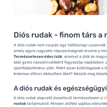
Diós rudak - finom társ 
A diós rudak nem csupán egy hétköznapi uzsonnák –
amely egyre nagyobb népszerűségnek örvend a minős
Természetesen édes ízük
, amelyet a diók és magva
akár gyors nassolnivalóként fogyasztja napközben, 
sportteljesítmény után. Miért olyan különlegesek a d
érdemes otthon elkészíteni őket? Nézzük meg közele
A diós rudak és egészségügyi
A diós rudak alapvető összetevői természetesen a
d
rostok
tartalmukról. Minden dióféle sajátos előnyök