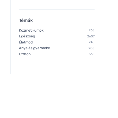
Témák
Kozmetikumok
268
Egészség
2607
Életmód
240
Anya és gyermeke
208
Chimpanzee Energiaszelet -
Chimpanzee Csimp
Otthon
338
mazsola & dió
Szuper szelet - Kak
muffin 55g