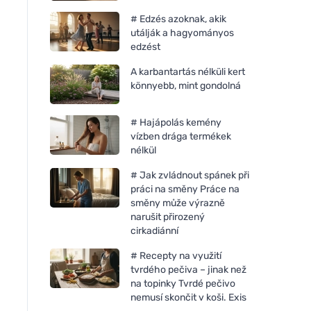
# Edzés azoknak, akik
utálják a hagyományos
edzést
A karbantartás nélküli kert
könnyebb, mint gondolná
# Hajápolás kemény
vízben drága termékek
nélkül
# Jak zvládnout spánek při
práci na směny Práce na
směny může výrazně
narušit přirozený
cirkadiánní
# Recepty na využití
tvrdého pečiva – jinak než
na topinky Tvrdé pečivo
nemusí skončit v koši. Exis