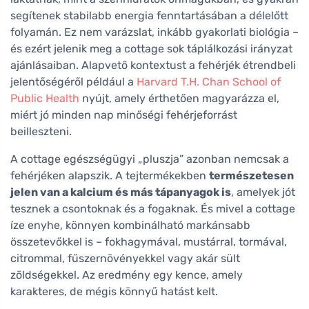
segítenek stabilabb energia fenntartásában a délelőtt
folyamán. Ez nem varázslat, inkább gyakorlati biológia –
és ezért jelenik meg a cottage sok táplálkozási irányzat
ajánlásaiban. Alapvető kontextust a fehérjék étrendbeli
jelentőségéről például a
Harvard T.H. Chan School of
Public Health
nyújt, amely érthetően magyarázza el,
miért jó minden nap minőségi fehérjeforrást
beilleszteni.
A cottage egészségügyi „pluszja” azonban nemcsak a
fehérjéken alapszik. A tejtermékekben
természetesen
jelen van a kalcium és más tápanyagok is
, amelyek jót
tesznek a csontoknak és a fogaknak. És mivel a cottage
íze enyhe, könnyen kombinálható markánsabb
összetevőkkel is – fokhagymával, mustárral, tormával,
citrommal, fűszernövényekkel vagy akár sült
zöldségekkel. Az eredmény egy kence, amely
karakteres, de mégis könnyű hatást kelt.