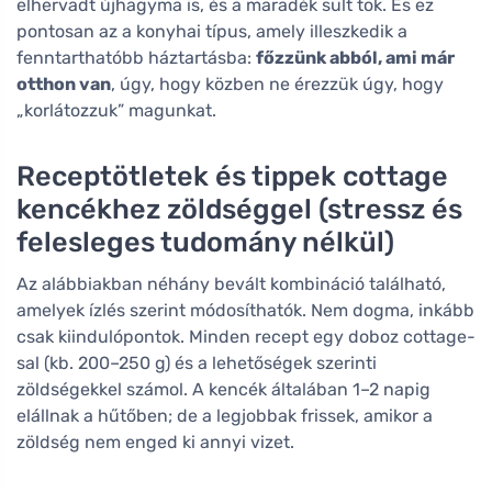
elhervadt újhagyma is, és a maradék sült tök. És ez
pontosan az a konyhai típus, amely illeszkedik a
fenntarthatóbb háztartásba:
főzzünk abból, ami már
otthon van
, úgy, hogy közben ne érezzük úgy, hogy
„korlátozzuk” magunkat.
Receptötletek és tippek cottage
kencékhez zöldséggel (stressz és
felesleges tudomány nélkül)
Az alábbiakban néhány bevált kombináció található,
amelyek ízlés szerint módosíthatók. Nem dogma, inkább
csak kiindulópontok. Minden recept egy doboz cottage-
sal (kb. 200–250 g) és a lehetőségek szerinti
zöldségekkel számol. A kencék általában 1–2 napig
elállnak a hűtőben; de a legjobbak frissek, amikor a
zöldség nem enged ki annyi vizet.