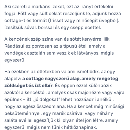
Aki szereti a markáns ízeket, ezt az irányt értékelni
fogja. Főtt vagy sült céklát reszeljünk le, adjunk hozzá
cottage-t és tormát (frisset vagy minőségit üvegből).
Ízesítsük sóval, borssal és egy csepp ecettel.
A kencének szép színe van és sötét kenyérre illik.
Ráadásul ez pontosan az a típusú étel, amely a
vendégek asztalán sem veszik el: látványos, mégis
egyszerű.
Ha ezekben az ötletekben valami ismétlődik, az egy
alapelv:
a cottage nagyszerű alap, amely rengeteg
zöldséget és ízt elbír
. És éppen ezzel különbözik
azoktól a kencéktől, amelyek csak majonézre vagy vajra
épülnek – itt „jó dolgokat” lehet hozzáadni anélkül,
hogy az egész összeomlana. Ha a kencét még minőségi
péksüteménnyel, egy marék csírával vagy néhány
salátalevéllel egészítjük ki, olyan étel jön létre, amely
egyszerű, mégis nem tűnik hétköznapinak.