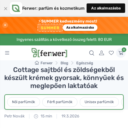
×
Ferwer: parfüm és kozmetikum
Az alkalmazásba
⚡
SUMMER kedvezmény most!
×
SUMMER
Az alkalmazásba
Ingyenes szállítás a következő összeg felett: 80 EUR
0
Ferwer
Blog
Egészség
Cottage sajtból és zöldségekből
készült krémek gyorsak, könnyűek és
meglepően laktatóak
Női parfümök
Férfi parfümök
Unisex parfümök
L
Petr Novák
15 min
19.3.2026