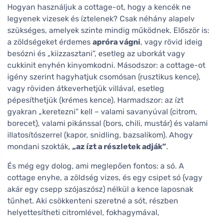
Hogyan használjuk a cottage-ot, hogy a kencék ne
legyenek vizesek és íztelenek? Csak néhány alapelv
szükséges, amelyek szinte mindig működnek. Először is:
a zöldségeket érdemes
apróra vágni
, vagy rövid ideig
besózni és „kiizzasztani”, esetleg az uborkát vagy
cukkinit enyhén kinyomkodni. Másodszor: a cottage-ot
igény szerint hagyhatjuk csomósan (rusztikus kence),
vagy röviden átkeverhetjük villával, esetleg
pépesíthetjük (krémes kence). Harmadszor: az ízt
gyakran „keretezni” kell – valami savanyúval (citrom,
borecet), valami pikánssal (bors, chili, mustár) és valami
illatosítószerrel (kapor, snidling, bazsalikom). Ahogy
mondani szokták,
„az ízt a részletek adják”
.
És még egy dolog, ami meglepően fontos: a só. A
cottage enyhe, a zöldség vizes, és egy csipet só (vagy
akár egy csepp szójaszósz) nélkül a kence laposnak
tűnhet. Aki csökkenteni szeretné a sót, részben
helyettesítheti citromlével, fokhagymával,