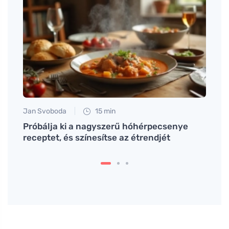
Jan Svoboda
15 min
Eva No
z
Próbálja ki a nagyszerű hóhérpecsenye
Készí
receptet, és színesítse az étrendjét
fehér