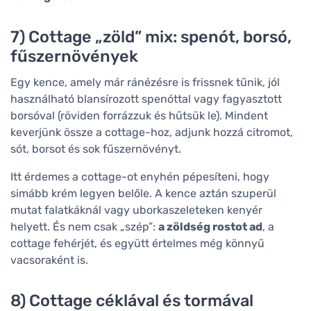
7) Cottage „zöld” mix: spenót, borsó,
fűszernövények
Egy kence, amely már ránézésre is frissnek tűnik, jól
használható blansírozott spenóttal vagy fagyasztott
borsóval (röviden forrázzuk és hűtsük le). Mindent
keverjünk össze a cottage-hoz, adjunk hozzá citromot,
sót, borsot és sok fűszernövényt.
Itt érdemes a cottage-ot enyhén pépesíteni, hogy
simább krém legyen belőle. A kence aztán szuperül
mutat falatkáknál vagy uborkaszeleteken kenyér
helyett. És nem csak „szép”:
a zöldség rostot ad
, a
cottage fehérjét, és együtt értelmes még könnyű
vacsoraként is.
8) Cottage céklával és tormával