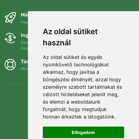
Másnapra és ingyenesen
Ingyenes szállítás a következő összeg felett: 80 EUR
Az oldal sütiket
Ingyenes csere és visszaküldés
használ
Rendelését 90 napon belül bármikor visszaküldheti vagy
kicserélheti.
Az oldal sütiket és egyéb
Támogatjuk a Trees.org-ot
nyomkövető technológiákat
Minden megrendelésért ültetünk egy fát! Bővebben
Rólunk
.
alkalmaz, hogy javítsa a
böngészési élményét, azzal hogy
személyre szabott tartalmakat és
célzott hirdetéseket jelenít meg,
és elemzi a weboldalunk
forgalmát, hogy megtudjuk
honnan érkeztek a látogatóink.
Elfogadom