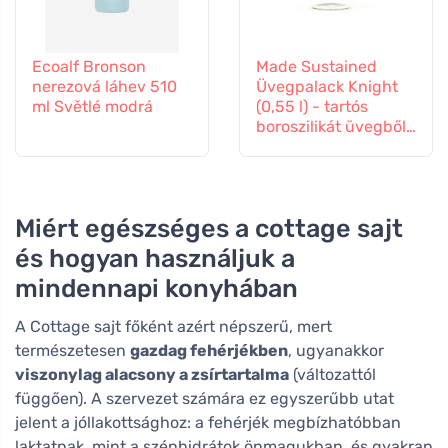
Ecoalf Bronson
Made Sustained
nerezová láhev 510
Üvegpalack Knight
ml Světlé modrá
(0,55 l) - tartós
boroszilikát üvegből
készült.
Miért egészséges a cottage sajt
és hogyan használjuk a
mindennapi konyhában
A Cottage sajt főként azért népszerű, mert
természetesen
gazdag fehérjékben
, ugyanakkor
viszonylag alacsony a zsírtartalma
(változattól
függően). A szervezet számára ez egyszerűbb utat
jelent a jóllakottsághoz: a fehérjék megbízhatóbban
laktatnak, mint a szénhidrátok önmagukban, és gyakran