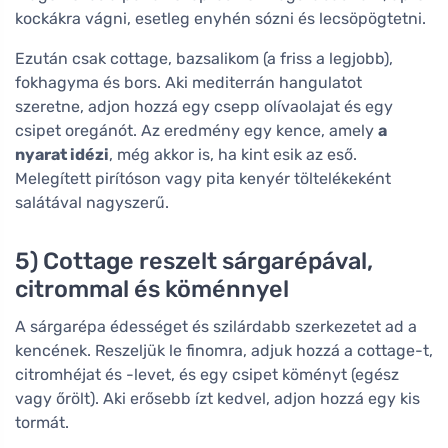
kockákra vágni, esetleg enyhén sózni és lecsöpögtetni.
Ezután csak cottage, bazsalikom (a friss a legjobb),
fokhagyma és bors. Aki mediterrán hangulatot
szeretne, adjon hozzá egy csepp olívaolajat és egy
csipet oregánót. Az eredmény egy kence, amely
a
nyarat idézi
, még akkor is, ha kint esik az eső.
Melegített pirítóson vagy pita kenyér töltelékeként
salátával nagyszerű.
5) Cottage reszelt sárgarépával,
citrommal és köménnyel
A sárgarépa édességet és szilárdabb szerkezetet ad a
kencének. Reszeljük le finomra, adjuk hozzá a cottage-t,
citromhéjat és -levet, és egy csipet köményt (egész
vagy őrölt). Aki erősebb ízt kedvel, adjon hozzá egy kis
tormát.