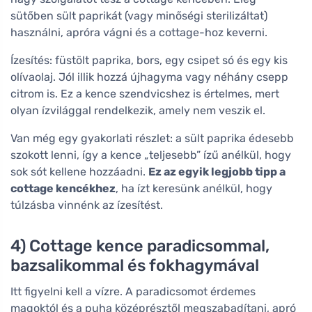
sütőben sült paprikát (vagy minőségi sterilizáltat)
használni, apróra vágni és a cottage-hoz keverni.
Ízesítés: füstölt paprika, bors, egy csipet só és egy kis
olívaolaj. Jól illik hozzá újhagyma vagy néhány csepp
citrom is. Ez a kence szendvicshez is értelmes, mert
olyan ízvilággal rendelkezik, amely nem veszik el.
Van még egy gyakorlati részlet: a sült paprika édesebb
szokott lenni, így a kence „teljesebb” ízű anélkül, hogy
sok sót kellene hozzáadni.
Ez az egyik legjobb tipp a
cottage kencékhez
, ha ízt keresünk anélkül, hogy
túlzásba vinnénk az ízesítést.
4) Cottage kence paradicsommal,
bazsalikommal és fokhagymával
Itt figyelni kell a vízre. A paradicsomot érdemes
magoktól és a puha középrésztől megszabadítani, apró