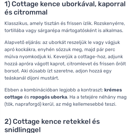
1) Cottage kence uborkával, kaporral
és citrommal
Klasszikus, amely tisztán és frissen ízlik. Rozskenyérre,
tortillába vagy sárgarépa mártogatósként is alkalmas.
Alapvető eljárás: az uborkát reszeljük le vagy vágjuk
apró kockákra, enyhén sózzuk meg, majd pár perc
múlva nyomkodjuk ki. Keverjük a cottage-hoz, adjunk
hozzá apróra vágott kaprot, citromlevet és frissen őrölt
borsot. Aki dúsabb ízt szeretne, adjon hozzá egy
teáskanál dijoni mustárt.
Ebben a kombinációban legjobb a kontraszt:
krémes
cottage
és
ropogós uborka
. Ha a tetejére néhány mag
(tök, napraforgó) kerül, az még kellemesebbé teszi.
2) Cottage kence retekkel és
snidlinggel