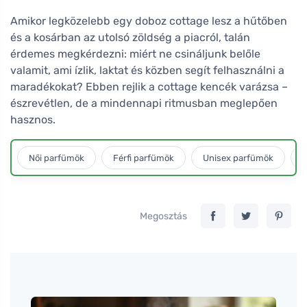
Amikor legközelebb egy doboz cottage lesz a hűtőben
és a kosárban az utolsó zöldség a piacról, talán
érdemes megkérdezni: miért ne csináljunk belőle
valamit, ami ízlik, laktat és közben segít felhasználni a
maradékokat? Ebben rejlik a cottage kencék varázsa –
észrevétlen, de a mindennapi ritmusban meglepően
hasznos.
Női parfümök
Férfi parfümök
Unisex parfümök
L
Megosztás