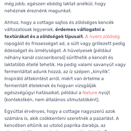
még jobb, egészen ebédig laktat anélkül, hogy
nehéznek éreznénk magunkat.
Ahhoz, hogy a cottage sajtos és zöldséges kencék
változatosak legyenek,
érdemes váltogatni a
textúrákat és a zöldségek típusait
.
A nyers zöldség
ropogást és frissességet ad, a sült vagy grillezett pedig
édességet és ízmélységet. A hüvelyesek (például
néhány kanál csicseriborsó) sűríthetik a kencét és
laktatóbb étellé tehetik. Ha pedig valami savanyút vagy
fermentáltat adunk hozzá, az íz szépen „kinyílik”.
Inspiráló áttekintést arról, miért van értelme a
fermentált ételeknek és hogyan vizsgálják
egészségügyi hatásaikat, például a
Nature
nyújt
(kontekstkén, nem általános útmutatóként).
Egyúttal érvényes, hogy a cottage nagyszerű azok
számára is, akik csökkenteni szeretnék a pazarlást. A
kencében eltűnik az utolsó paprika darabja, az