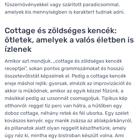
fűszernövényekkel vagy szárított paradicsommal,
amelyek kis mennyiségben is karaktert tudnak adni.
Cottage és zöldséges kencék:
ötletek, amelyek a valós életben is
ízlenek
Amikor azt mondjuk, „cottage és zöldséges kencék
receptjei”, sokan pontos grammszámokat és hosszú
összetevőlistát képzelnek el. Pedig a cottage kencék
ereje máshol rejlik: gyorsak, elnézik az improvizációt és
akkor is működnek, amikor az egyik kézzel főzünk, a
másikkal pedig az uzsonnát csomagoljuk. Tipikus kép
otthonról: reggel tíz perc van hátra, a hűtőben egy
doboz cottage, néhány retek és fél uborka. Egy szelet
kovászos kenyér, egy marék zsázsa az ablakpárkányról,
és pillanatok alatt olyan reggelit készíthetünk, amely
úgy néz ki, mintha egy bistroban készült volna. Ami