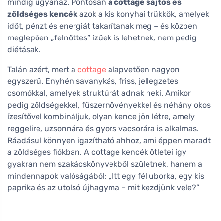
mindig ugyanaz. Pontosan
a cottage sajtos és
zöldséges kencék
azok a kis konyhai trükkök, amelyek
időt, pénzt és energiát takarítanak meg – és közben
meglepően „felnőttes” ízűek is lehetnek, nem pedig
diétásak.
Talán azért, mert a
cottage
alapvetően nagyon
egyszerű. Enyhén savanykás, friss, jellegzetes
csomókkal, amelyek struktúrát adnak neki. Amikor
pedig zöldségekkel, fűszernövényekkel és néhány okos
ízesítővel kombináljuk, olyan kence jön létre, amely
reggelire, uzsonnára és gyors vacsorára is alkalmas.
Ráadásul könnyen igazítható ahhoz, ami éppen maradt
a zöldséges fiókban. A cottage kencék ötletei így
gyakran nem szakácskönyvekből születnek, hanem a
mindennapok valóságából: „Itt egy fél uborka, egy kis
paprika és az utolsó újhagyma – mit kezdjünk vele?”