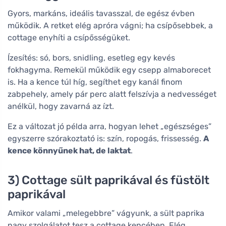
Gyors, markáns, ideális tavasszal, de egész évben
működik. A retket elég apróra vágni; ha csípősebbek, a
cottage enyhíti a csípősségüket.
Ízesítés: só, bors, snidling, esetleg egy kevés
fokhagyma. Remekül működik egy csepp almaborecet
is. Ha a kence túl híg, segíthet egy kanál finom
zabpehely, amely pár perc alatt felszívja a nedvességet
anélkül, hogy zavarná az ízt.
Ez a változat jó példa arra, hogyan lehet „egészséges”
egyszerre szórakoztató is: szín, ropogás, frissesség.
A
kence könnyűnek hat, de laktat
.
3) Cottage sült paprikával és füstölt
paprikával
Amikor valami „melegebbre” vágyunk, a sült paprika
nagy szolgálatot tesz a cottage kencében. Elég