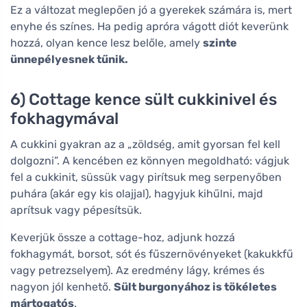
Ez a változat meglepően jó a gyerekek számára is, mert
enyhe és színes. Ha pedig apróra vágott diót keverünk
hozzá, olyan kence lesz belőle, amely
szinte
ünnepélyesnek tűnik.
6) Cottage kence sült cukkinivel és
fokhagymával
A cukkini gyakran az a „zöldség, amit gyorsan fel kell
dolgozni”. A kencében ez könnyen megoldható: vágjuk
fel a cukkinit, süssük vagy pirítsuk meg serpenyőben
puhára (akár egy kis olajjal), hagyjuk kihűlni, majd
aprítsuk vagy pépesítsük.
Keverjük össze a cottage-hoz, adjunk hozzá
fokhagymát, borsot, sót és fűszernövényeket (kakukkfű
vagy petrezselyem). Az eredmény lágy, krémes és
nagyon jól kenhető.
Sült burgonyához is tökéletes
mártogatós
.