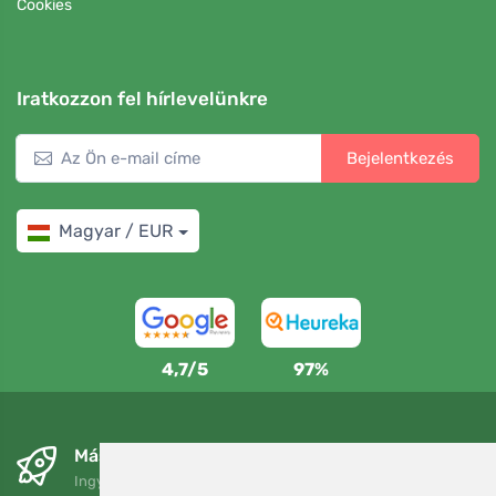
Cookies
Iratkozzon fel hírlevelünkre
Bejelentkezés
Magyar / EUR
4,7/5
97%
Másnapra és ingyenesen
Ingyenes szállítás a következő összeg felett: 80 EUR