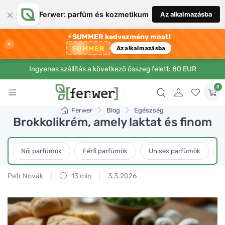
×
Ferwer: parfüm és kozmetikum
Az alkalmazásba
⚡
SUMMER kedvezmény most!
×
SUMMER
Az alkalmazásba
Ingyenes szállítás a következő összeg felett: 80 EUR
0
Ferwer
Blog
Egészség
Brokkolikrém, amely laktat és finom
Női parfümök
Férfi parfümök
Unisex parfümök
L
Petr Novák
13 min
3.3.2026