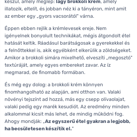
készül, amely meglep:
lágy brokkoli krém
, amely
illatozik, eltelít, és jobban néz ki a tányéron, mint amit
az ember egy „gyors vacsorától" várna.
Éppen ebben rejlik a krémlevesek ereje. Nem
igényelnek bonyolult technikákat, mégis átgondolt étel
hatását keltik. Ráadásul barátságosak a gyerekekkel és
a felnőttekkel is, akik egyébként elkerülik a zöldségeket.
Amikor a brokkoli simára mixelhető, elveszíti „megosztó"
textúráját, amely egyes embereket zavar. Az íz
megmarad, de finomabb formában.
És még egy dolog: a brokkoli krém könnyen
finomhangolható az alapján, ami otthon van. Valaki
növényi tejszínt ad hozzá, más egy csepp olívaolajat,
valaki pedig egy marék kesudiót. Az eredmény minden
alkalommal kicsit más lehet, de mindig működni fog.
Ahogy mondják: „
Az egyszerű étel gyakran a legjobb,
ha becsületesen készítik el.
"