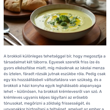
A brokkoli különleges tehetséggel bír, hogy megosztja a
társadalmat két táborra. Egyesek szeretik friss íze és
gyors elkészítése miatt, míg másoknak az iskolai menza
és íztelen, fáradt rózsák jutnak eszükbe róla. Pedig csak
egy kis hozzáállásbeli változtatásra van szükség, és a
brokkoli a házi konyha egyik leghálásabb alapanyaga
lehet – különösen, ha brokkoli krémlevesről van szó. A
krémleves ugyanis képes lágyítani az erősebb
tónusokat, megőrizni a zöldség frissességét, és
ugyanakkor biztosítani a teltséget, amelyet az ember a