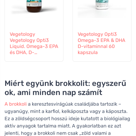
Vegetology
Vegetology Opti3
Vegetology Opti3
Omega-3 EPA & DHA
Liquid. Omega-3 EPA
D-vitaminnal 60
és DHA, D-
kapszula
vitaminnal, 150 ml
Miért együnk brokkolit: egyszerű
ok, ami minden nap számít
A brokkoli
a keresztesvirágúak családjába tartozik –
ugyanúgy, mint a karfiol, kelkáposzta vagy a káposzta.
Ez a zöldségcsoport hosszú ideje kutatott a biológiailag
aktív anyagok tartalma miatt. A gyakorlatban ez azt
jelenti, hogy a brokkoli nem csak „zöld valami a