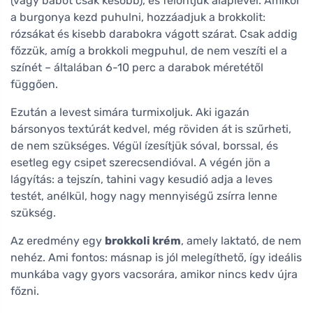
(vagy babot csak később), és felöntjük alaplével. Amikor
a burgonya kezd puhulni, hozzáadjuk a brokkolit:
rózsákat és kisebb darabokra vágott szárat. Csak addig
főzzük, amíg a brokkoli megpuhul, de nem veszíti el a
színét – általában 6-10 perc a darabok méretétől
függően.
Ezután a levest simára turmixoljuk. Aki igazán
bársonyos textúrát kedvel, még röviden át is szűrheti,
de nem szükséges. Végül ízesítjük sóval, borssal, és
esetleg egy csipet szerecsendióval. A végén jön a
lágyítás: a tejszín, tahini vagy kesudió adja a leves
testét, anélkül, hogy nagy mennyiségű zsírra lenne
szükség.
Az eredmény egy
brokkoli krém
, amely laktató, de nem
nehéz. Ami fontos: másnap is jól melegíthető, így ideális
munkába vagy gyors vacsorára, amikor nincs kedv újra
főzni.