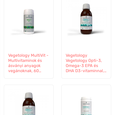
Vegetology MultiVit -
Vegetology
Multivitaminok és
Vegetology Opti-3,
ásványi anyagok
Omega-3 EPA és
vegánoknak, 60
DHA D3-vitaminnal,
tabletta
folyékony 150 ml,
ízesítetlen