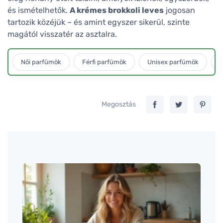
és ismételhetők.
A krémes brokkoli leves
jogosan
tartozik közéjük – és amint egyszer sikerül, szinte
magától visszatér az asztalra.
Női parfümök
Férfi parfümök
Unisex parfümök
L
Megosztás