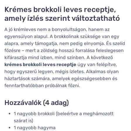
Krémes brokkoli leves receptje,
amely ízlés szerint változtatható
A jó krémleves nem a bonyolultságon, hanem az
egyensúlyon alapul. A brokkolinak szüksége van egy
alapra, amely támogatja, nem pedig elnyomja. És szelíd
főzésre – mert a zöldség hosszú forralása feleslegesen
kifárasztja mind ízben, mind színben. A következő
krémes brokkoli leves receptje
úgy van felépítve,
hogy egyszerű legyen, mégis ízletes. Alkalmas olyan
háztartások számára, amelyek egészségesebben és
fenntarthatóbban próbálnak főzni.
Hozzávalók (4 adag)
1 nagyobb brokkoli (beleértve a meghámozott
szárat is)
1 nagyobb hagyma