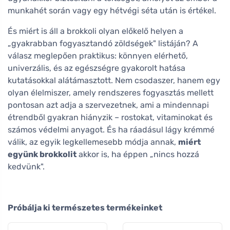
munkahét során vagy egy hétvégi séta után is értékel.
És miért is áll a brokkoli olyan előkelő helyen a
„gyakrabban fogyasztandó zöldségek" listáján? A
válasz meglepően praktikus: könnyen elérhető,
univerzális, és az egészségre gyakorolt hatása
kutatásokkal alátámasztott. Nem csodaszer, hanem egy
olyan élelmiszer, amely rendszeres fogyasztás mellett
pontosan azt adja a szervezetnek, ami a mindennapi
étrendből gyakran hiányzik – rostokat, vitaminokat és
számos védelmi anyagot. És ha ráadásul lágy krémmé
válik, az egyik legkellemesebb módja annak,
miért
együnk brokkolit
akkor is, ha éppen „nincs hozzá
kedvünk".
Próbálja ki természetes termékeinket