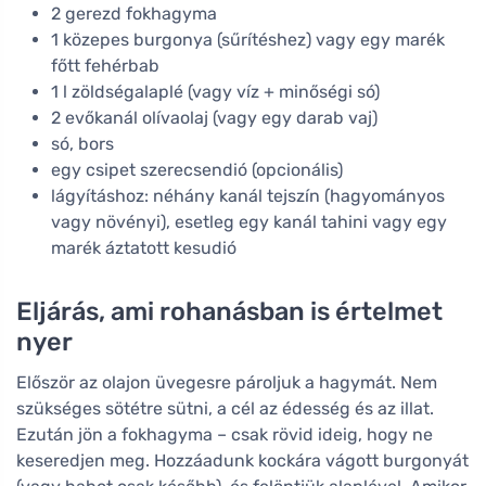
2 gerezd fokhagyma
1 közepes burgonya (sűrítéshez) vagy egy marék
főtt fehérbab
1 l zöldségalaplé (vagy víz + minőségi só)
2 evőkanál olívaolaj (vagy egy darab vaj)
só, bors
egy csipet szerecsendió (opcionális)
lágyításhoz: néhány kanál tejszín (hagyományos
vagy növényi), esetleg egy kanál tahini vagy egy
marék áztatott kesudió
Eljárás, ami rohanásban is értelmet
nyer
Először az olajon üvegesre pároljuk a hagymát. Nem
szükséges sötétre sütni, a cél az édesség és az illat.
Ezután jön a fokhagyma – csak rövid ideig, hogy ne
keseredjen meg. Hozzáadunk kockára vágott burgonyát