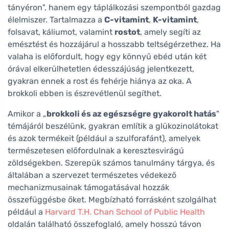
tányéron", hanem egy táplálkozási szempontból gazdag
élelmiszer. Tartalmazza a
C-vitamint
,
K-vitamint
,
folsavat, káliumot, valamint
rostot
, amely segíti az
emésztést és hozzájárul a hosszabb teltségérzethez. Ha
valaha is előfordult, hogy egy könnyű ebéd után két
órával elkerülhetetlen édesszájúság jelentkezett,
gyakran ennek a rost és fehérje hiánya az oka. A
brokkoli ebben is észrevétlenül segíthet.
Amikor a „
brokkoli és az egészségre gyakorolt hatás
"
témájáról beszélünk, gyakran említik a glükozinolátokat
és azok termékeit (például a szulforafánt), amelyek
természetesen előfordulnak a keresztesvirágú
zöldségekben. Szerepük számos tanulmány tárgya, és
általában a szervezet természetes védekező
mechanizmusainak támogatásával hozzák
összefüggésbe őket. Megbízható forrásként szolgálhat
például a
Harvard T.H. Chan School of Public Health
oldalán található összefoglaló, amely hosszú távon