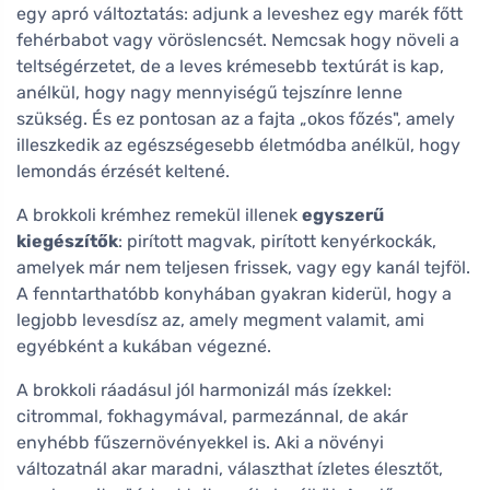
egy apró változtatás: adjunk a leveshez egy marék főtt
fehérbabot vagy vöröslencsét. Nemcsak hogy növeli a
teltségérzetet, de a leves krémesebb textúrát is kap,
anélkül, hogy nagy mennyiségű tejszínre lenne
szükség. És ez pontosan az a fajta „okos főzés", amely
illeszkedik az egészségesebb életmódba anélkül, hogy
lemondás érzését keltené.
A brokkoli krémhez remekül illenek
egyszerű
kiegészítők
: pirított magvak, pirított kenyérkockák,
amelyek már nem teljesen frissek, vagy egy kanál tejföl.
A fenntarthatóbb konyhában gyakran kiderül, hogy a
legjobb levesdísz az, amely megment valamit, ami
egyébként a kukában végezné.
A brokkoli ráadásul jól harmonizál más ízekkel:
citrommal, fokhagymával, parmezánnal, de akár
enyhébb fűszernövényekkel is. Aki a növényi
változatnál akar maradni, választhat ízletes élesztőt,