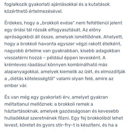
foglalkozik gyakorlati ajánlásokkal és a kutatások
közérthető értelmezésével.
Érdekes, hogy a „brokkoli evése" nem feltétlenül jelent
egy óriási tál rózsák elfogyasztását. Az előny
apróságokból áll össze, amelyek ismétlődnek. Ahelyett,
hogy a brokkoli havonta egyszer végzi rakott ételként,
nagyobb értelme van gyakrabban, kisebb adagokban
visszatérni hozzá – például éppen levesként. A
krémleves ráadásul könnyen kombinálható más
alapanyagokkal, amelyek kiemelik az ízét, és elmozdítják
a „diétás kötelességtől" valami olyan felé, amire az
ember vár.
És van még egy gyakorlati érv, amelyet gyakran
méltatlanul mellőznek: a brokkoli remek a
háztartásoknak, amelyek gazdaságosan és kevesebb
hulladékkal szeretnének főzni. Egy fej brokkoliból lehet
levest, köretet és gyors stir-fry-t is készíteni, és ha a