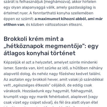
szárát is felhasználjuk (meghámozva), akkor hirtelen
egy olyan alapanyaggá válik, amely gazdaságilag is
értelmet nyer. A fenntartható konyha szellemében
éppen ez számít:
a maximumot kihozni abból, ami már
otthon van
, és közben változatosan étkezni.
Brokkoli krém mint a
„hétköznapok megmentője": egy
átlagos konyhai történet
Képzeljük el azt a helyzetet, amelyet szinte mindenki
ismer. Szerda van, kint szürke az idő, a hűtőben néhány
alapvető dolog, és nehéz nagy főzéshez kedvet találni.
Az asztalon egy brokkoli hever, amit valaki jó szándékkal
vett „egészséges étkezés" céljából, de eddig csak
várakozik. Hozzáadunk egy hagymát, fokhagymát,
krumplit vagy egy marék fehérbabot, alaplevet (vagy
csak vizet egy csipet sóval), és fél óra alatt olyan étel