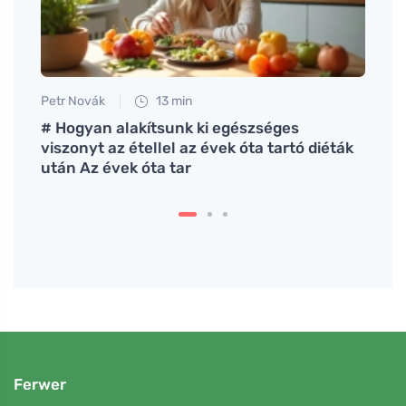
Petr Novák
13 min
Petr N
# Hogyan alakítsunk ki egészséges
# Jak
ciót.
viszonyt az étellel az évek óta tartó diéták
az ek
után Az évek óta tar
bőr (
Ferwer