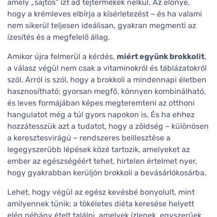
amely „sajtos" ízt ad tejtermékek nélkül. Az előnye,
hogy a krémleves elbírja a kísérletezést – és ha valami
nem sikerül teljesen ideálisan, gyakran megmenti az
ízesítés és a megfelelő állag.
Amikor újra felmerül a kérdés,
miért együnk brokkolit
,
a válasz végül nem csak a vitaminokról és táblázatokról
szól. Arról is szól, hogy a brokkoli a mindennapi életben
hasznosítható: gyorsan megfő, könnyen kombinálható,
és leves formájában képes megteremteni az otthoni
hangulatot még a túl gyors napokon is. És ha ehhez
hozzátesszük azt a tudatot, hogy a zöldség – különösen
a keresztesvirágú – rendszeres beillesztése a
legegyszerűbb lépések közé tartozik, amelyeket az
ember az egészségéért tehet, hirtelen értelmet nyer,
hogy gyakrabban kerüljön brokkoli a bevásárlókosárba.
Lehet, hogy végül az egész kevésbé bonyolult, mint
amilyennek tűnik: a tökéletes diéta keresése helyett
elég néhány ételt találni, amelyek ízlenek, egyszerűek,