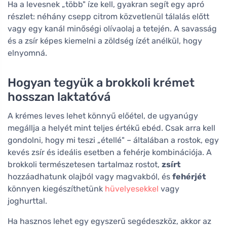
Ha a levesnek „több" íze kell, gyakran segít egy apró
részlet: néhány csepp citrom közvetlenül tálalás előtt
vagy egy kanál minőségi olívaolaj a tetején. A savasság
és a zsír képes kiemelni a zöldség ízét anélkül, hogy
elnyomná.
Hogyan tegyük a brokkoli krémet
hosszan laktatóvá
A krémes leves lehet könnyű előétel, de ugyanúgy
megállja a helyét mint teljes értékű ebéd. Csak arra kell
gondolni, hogy mi teszi „étellé" – általában a rostok, egy
kevés zsír és ideális esetben a fehérje kombinációja. A
brokkoli természetesen tartalmaz rostot,
zsírt
hozzáadhatunk olajból vagy magvakból, és
fehérjét
könnyen kiegészíthetünk
hüvelyesekkel
vagy
joghurttal.
Ha hasznos lehet egy egyszerű segédeszköz, akkor az