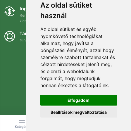
Az oldal sütiket
Ingyenes csere és visszaküldés
használ
Rendelését 90 napon belül bármikor visszaküldheti vagy
kicserélheti.
Az oldal sütiket és egyéb
Támogatjuk a Trees.org-ot
nyomkövető technológiákat
Minden megrendelésért ültetünk egy fát! Bővebben
Rólunk
.
alkalmaz, hogy javítsa a
böngészési élményét, azzal hogy
személyre szabott tartalmakat és
célzott hirdetéseket jelenít meg,
és elemzi a weboldalunk
forgalmát, hogy megtudjuk
honnan érkeztek a látogatóink.
Elfogadom
Beállítások megváltoztatása
© Topshelf s.r.o. Minden jog fenntartva.
Kategória
Keresés
Kosár