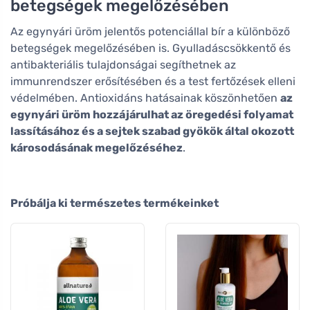
betegségek megelőzésében
Az egynyári üröm jelentős potenciállal bír a különböző
betegségek megelőzésében is. Gyulladáscsökkentő és
antibakteriális tulajdonságai segíthetnek az
immunrendszer erősítésében és a test fertőzések elleni
védelmében. Antioxidáns hatásainak köszönhetően
az
egynyári üröm hozzájárulhat az öregedési folyamat
lassításához és a sejtek szabad gyökök által okozott
károsodásának megelőzéséhez
.
Próbálja ki természetes termékeinket