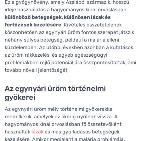
Ez a gyógynövény, amely Ázsiából származik, hosszú
ideje használatos a hagyományos kínai orvoslásban
különböző betegségek, különösen lázak és
fertőzések kezelésére
. Kivételes összetételének
köszönhetően az egynyári üröm fontos szerepet játszik
néhány súlyos betegség, például a malária elleni
küzdelemben. Az utóbbi években azonban a kutatások
az üröm rákkezelési és egyéb egészségügyi
problémákban rejlő potenciáljára összpontosítottak, ami
tovább növeli jelentőségét.
Az egynyári üröm történelmi
gyökerei
Az egynyári üröm mély történelmi gyökerekkel
rendelkezik, amelyek az ókorig nyúlnak vissza. A
hagyományos kínai orvoslásban fő összetevőként
használták
lázak
és más gyulladásos betegségek
kezelésére. Amikor megjelent a malária problémája,