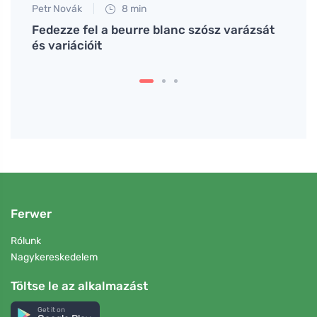
Petr Novák
8 min
Tomáš
t,
Fedezze fel a beurre blanc szósz varázsát
Próbá
és variációit
élvez
Ferwer
Rólunk
Nagykereskedelem
Töltse le az alkalmazást
Get it on