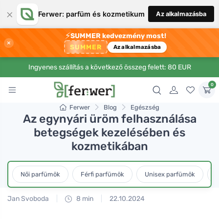
×
Ferwer: parfüm és kozmetikum
Az alkalmazásba
⚡
SUMMER kedvezmény most!
×
SUMMER
Az alkalmazásba
Ingyenes szállítás a következő összeg felett: 80 EUR
0
Ferwer
Blog
Egészség
Az egynyári üröm felhasználása
betegségek kezelésében és
kozmetikában
Női parfümök
Férfi parfümök
Unisex parfümök
L
Jan Svoboda
8 min
22.10.2024