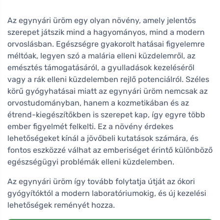
Az egynyári üröm egy olyan növény, amely jelentős
szerepet játszik mind a hagyományos, mind a modern
orvoslásban. Egészségre gyakorolt hatásai figyelemre
méltóak, legyen szó a malária elleni küzdelemről, az
emésztés támogatásáról, a gyulladások kezeléséről
vagy a rák elleni küzdelemben rejlő potenciálról. Széles
körű gyógyhatásai miatt az egynyári üröm nemcsak az
orvostudományban, hanem a kozmetikában és az
étrend-kiegészítőkben is szerepet kap, így egyre több
ember figyelmét felkelti. Ez a növény érdekes
lehetőségeket kínál a jövőbeli kutatások számára, és
fontos eszközzé válhat az emberiséget érintő különböző
egészségügyi problémák elleni küzdelemben.
Az egynyári üröm így tovább folytatja útját az ókori
gyógyítóktól a modern laboratóriumokig, és új kezelési
lehetőségek reményét hozza.