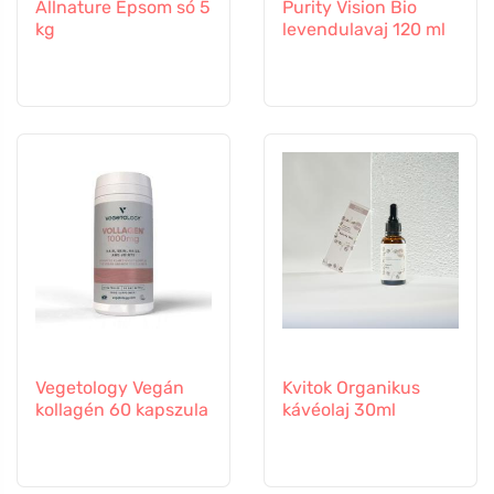
Allnature Epsom só 5
Purity Vision Bio
kg
levendulavaj 120 ml
Vegetology Vegán
Kvitok Organikus
kollagén 60 kapszula
kávéolaj 30ml