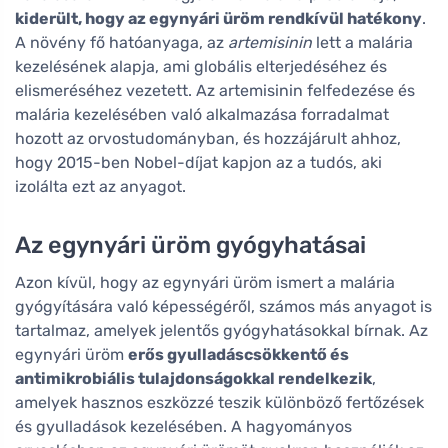
kiderült, hogy az egynyári üröm rendkívül hatékony
.
A növény fő hatóanyaga, az
artemisinin
lett a malária
kezelésének alapja, ami globális elterjedéséhez és
elismeréséhez vezetett. Az artemisinin felfedezése és
malária kezelésében való alkalmazása forradalmat
hozott az orvostudományban, és hozzájárult ahhoz,
hogy 2015-ben Nobel-díjat kapjon az a tudós, aki
izolálta ezt az anyagot.
Az egynyári üröm gyógyhatásai
Azon kívül, hogy az egynyári üröm ismert a malária
gyógyítására való képességéről, számos más anyagot is
tartalmaz, amelyek jelentős gyógyhatásokkal bírnak. Az
egynyári üröm
erős gyulladáscsökkentő és
antimikrobiális tulajdonságokkal rendelkezik
,
amelyek hasznos eszközzé teszik különböző fertőzések
és gyulladások kezelésében. A hagyományos