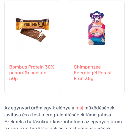
Bombus Protein 30%
Chimpanzee
peanut&cocolate
Energiagél Forest
50g
Fruit 35g
Az egynyári üröm egyik előnye a
máj
működésének
javítása és a test méregtelenítésének támogatása.
Ezeknek a hatásoknak köszönhetően az egynyári üröm
a szervezet tisztításának és a test egyensúlyának