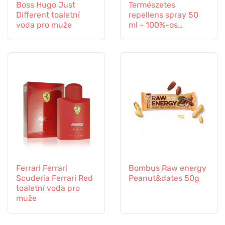
Boss Hugo Just
Természetes
Different toaletní
repellens spray 50
voda pro muže
ml - 100%-os
védelem minden
rovar ellen
Ferrari Ferrari
Bombus Raw energy
Scuderia Ferrari Red
Peanut&dates 50g
toaletní voda pro
muže