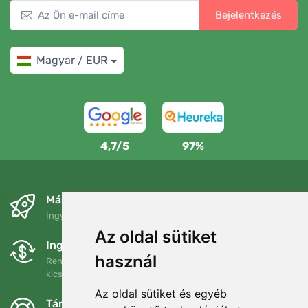
Bejelentkezés
Magyar / EUR
4,7/5
97%
Másnapra és ingyenesen
Ingyenes szállítás a következő összeg felett: 80 EUR
Az oldal sütiket
Ingyenes csere és visszaküldés
használ
Rendelését 90 napon belül bármikor visszaküldheti vagy
kicserélheti.
Az oldal sütiket és egyéb
Támogatjuk a Trees.org-ot