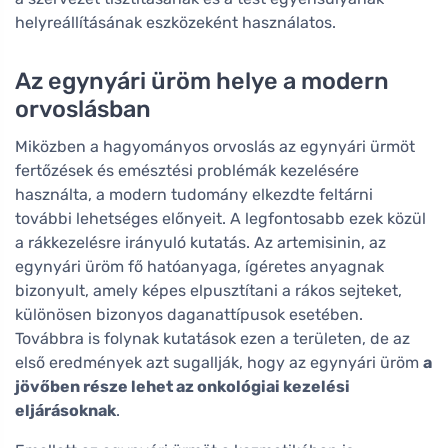
helyreállításának eszközeként használatos.
Az egynyári üröm helye a modern
orvoslásban
Miközben a hagyományos orvoslás az egynyári ürmöt
fertőzések és emésztési problémák kezelésére
használta, a modern tudomány elkezdte feltárni
további lehetséges előnyeit. A legfontosabb ezek közül
a rákkezelésre irányuló kutatás. Az artemisinin, az
egynyári üröm fő hatóanyaga, ígéretes anyagnak
bizonyult, amely képes elpusztítani a rákos sejteket,
különösen bizonyos daganattípusok esetében.
Továbbra is folynak kutatások ezen a területen, de az
első eredmények azt sugallják, hogy az egynyári üröm
a
jövőben része lehet az onkológiai kezelési
eljárásoknak
.