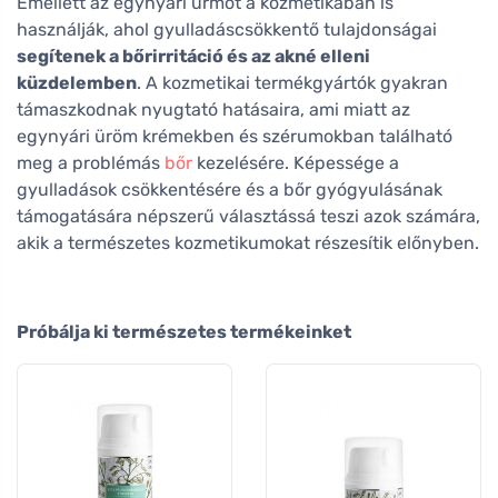
Emellett az egynyári ürmöt a kozmetikában is
használják, ahol gyulladáscsökkentő tulajdonságai
segítenek a bőrirritáció és az akné elleni
küzdelemben
. A kozmetikai termékgyártók gyakran
támaszkodnak nyugtató hatásaira, ami miatt az
egynyári üröm krémekben és szérumokban található
meg a problémás
bőr
kezelésére. Képessége a
gyulladások csökkentésére és a bőr gyógyulásának
támogatására népszerű választássá teszi azok számára,
akik a természetes kozmetikumokat részesítik előnyben.
Próbálja ki természetes termékeinket