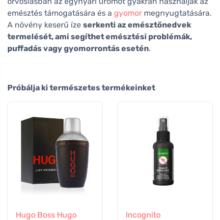
orvoslásban az egynyári ürömöt gyakran használják az
emésztés támogatására és a
gyomor
megnyugtatására.
A növény keserű íze
serkenti az emésztőnedvek
termelését, ami segíthet emésztési problémák,
puffadás vagy gyomorrontás esetén
.
Próbálja ki természetes termékeinket
Hugo Boss Hugo
Incognito