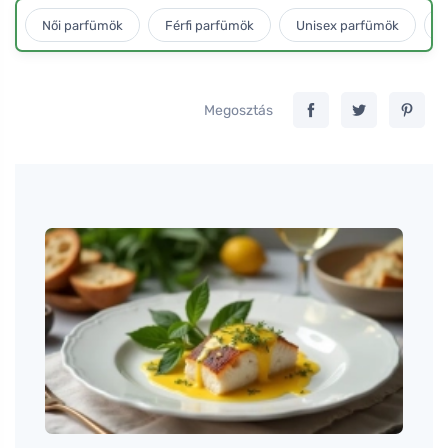
Női parfümök
Férfi parfümök
Unisex parfümök
L
Megosztás