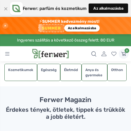
×
Ferwer: parfüm és kozmetikum
Az alkalmazásba
⚡
SUMMER kedvezmény most!
×
SUMMER
Az alkalmazásba
Ingyenes szállítás a következő összeg felett: 80 EUR
0
Kozmetikumok
Egészség
Életmód
Anya és
Otthon
gyermeke
Ferwer Magazin
Érdekes tények, ötletek, tippek és trükkök
a jobb életért.