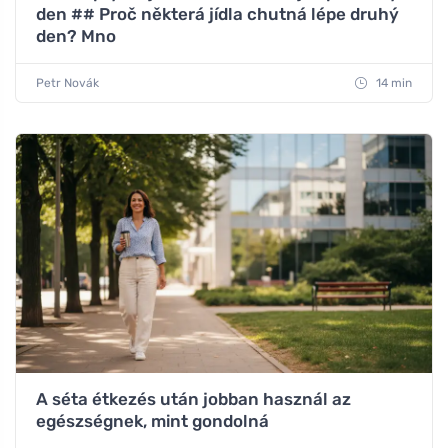
den ## Proč některá jídla chutná lépe druhý
den? Mno
Petr Novák
14 min
A séta étkezés után jobban használ az
egészségnek, mint gondolná