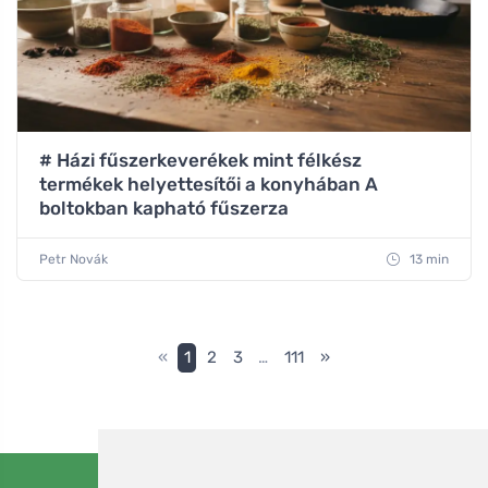
# Házi fűszerkeverékek mint félkész
termékek helyettesítői a konyhában A
boltokban kapható fűszerza
Petr Novák
13 min
«
1
2
3
…
111
»