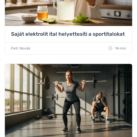
Saját elektrolit ital helyettesíti a sportitalokat
Petr Novák
14 min