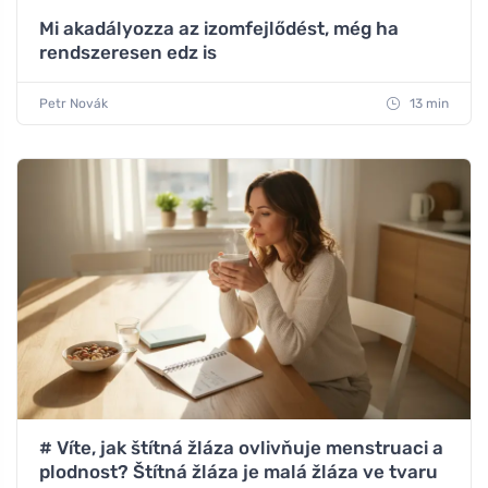
Mi akadályozza az izomfejlődést, még ha
rendszeresen edz is
Petr Novák
13 min
# Víte, jak štítná žláza ovlivňuje menstruaci a
plodnost? Štítná žláza je malá žláza ve tvaru