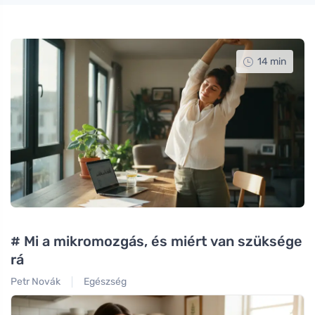
14 min
a
# Mi a mikromozgás, és miért van szüksége
#
rá
g
h
Petr Novák
Egészség
Pe