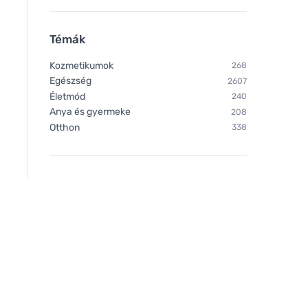
Témák
Nobilis Tilia Mész 10 ml
Tierra Verde Fahéj il
(10 ml) - stimulál és
Kozmetikumok
268
Egészség
2607
Életmód
240
Anya és gyermeke
208
Otthon
338