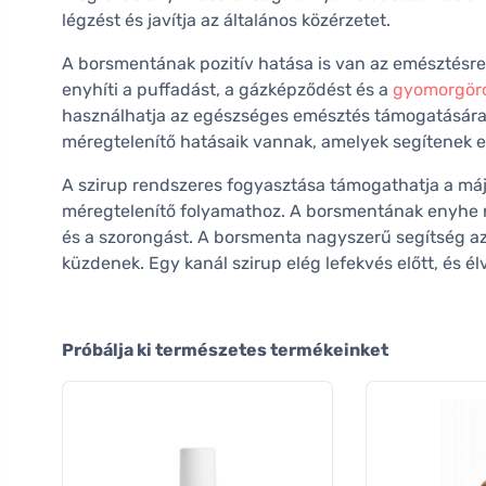
légzést és javítja az általános közérzetet.
A borsmentának pozitív hatása is van az emésztésre
enyhíti a puffadást, a gázképződést és a
gyomorgör
használhatja az egészséges emésztés támogatására.
méregtelenítő hatásaik vannak, amelyek segítenek el
A szirup rendszeres fogyasztása támogathatja a máj 
méregtelenítő folyamathoz. A borsmentának enyhe ny
és a szorongást. A borsmenta nagyszerű segítség a
küzdenek. Egy kanál szirup elég lefekvés előtt, és é
Próbálja ki természetes termékeinket