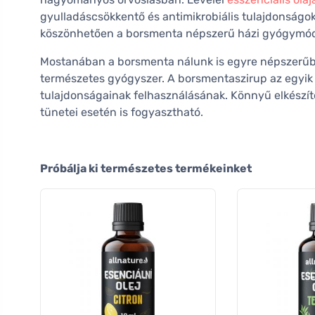
gyulladáscsökkentő és antimikrobiális tulajdonságo
köszönhetően a borsmenta népszerű házi gyógymód 
Mostanában a borsmenta nálunk is egyre népszerűb
természetes gyógyszer. A borsmentaszirup az egyi
tulajdonságainak felhasználásának. Könnyű elkészít
tünetei esetén is fogyasztható.
Próbálja ki természetes termékeinket