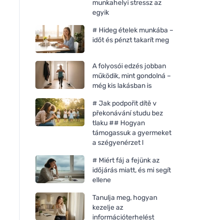
munkahelyi stressz az
egyik
# Hideg ételek munkába –
időt és pénzt takarít meg
A folyosói edzés jobban
működik, mint gondolná –
még kis lakásban is
# Jak podpořit dítě v
překonávání studu bez
tlaku ## Hogyan
támogassuk a gyermeket
a szégyenérzet l
# Miért fáj a fejünk az
időjárás miatt, és mi segít
ellene
Tanulja meg, hogyan
kezelje az
információterhelést