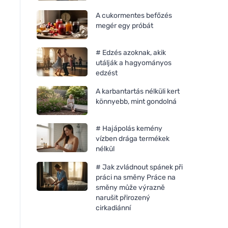
A cukormentes befőzés
megér egy próbát
# Edzés azoknak, akik
utálják a hagyományos
edzést
A karbantartás nélküli kert
könnyebb, mint gondolná
# Hajápolás kemény
vízben drága termékek
nélkül
# Jak zvládnout spánek při
práci na směny Práce na
směny může výrazně
narušit přirozený
cirkadiánní