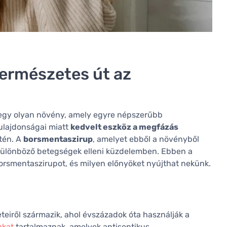
ermészetes út az
 egy olyan növény, amely egyre népszerűbb
tulajdonságai miatt
kedvelt eszköz a megfázás
tén. A
borsmentaszirup
, amelyet ebből a növényből
különböző betegségek elleni küzdelemben. Ebben a
orsmentaszirupot, és milyen előnyöket nyújthat nekünk.
eteiről származik, ahol évszázadok óta használják a
akat
tartalmaznak, amelyek antiseptikus,