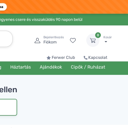
ba
Ingyenes csere és visszaküldés 90 napon belül
0
Bejelentkezés
Kosár
Fiókom
Ferwer Club
Kapcsolat
g
Háztartás
Ajándékok
Cipők / Ruházat
ellen