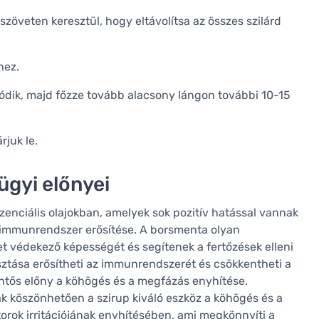
szöveten keresztül, hogy eltávolítsa az összes szilárd
hez.
dódik, majd főzze tovább alacsony lángon további 10-15
rjuk le.
gyi előnyei
nciális olajokban, amelyek sok pozitív hatással vannak
 immunrendszer erősítése. A borsmenta olyan
t védekező képességét és segítenek a fertőzések elleni
tása erősítheti az immunrendszerét és csökkentheti a
entős előny a köhögés és a megfázás enyhítése.
k köszönhetően a szirup kiváló eszköz a köhögés és a
orok irritációjának enyhítésében, ami megkönnyíti a