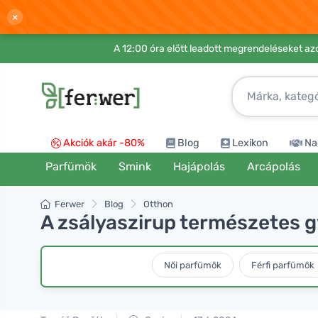
×
A 12:00 óra előtt leadott megrendeléseket azo
Akciók akár -80%
Blog
Lexikon
Na
Parfümök
Smink
Hajápolás
Arcápolás
Ferwer
Blog
Otthon
A zsályaszirup természetes 
Női parfümök
Férfi parfümök