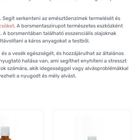
. Segít serkenteni az emésztőenzimek termelését és
csöket
. A borsmentaszirupot természetes eszközként
 A borsmentában található esszenciális olajoknak
távolítani a káros anyagokat a testből.
és a vesék egészségét, és hozzájárulhat az általános
ugtató hatása van, ami segíthet enyhíteni a stresszt
zok számára, akik idegességgel vagy alvásproblémákkal
lvezheti a nyugodt és mély alvást.