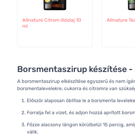
Allnature Citrom illóolaj 10
Allnature Tea
ml
Borsmentaszirup készítése -
A borsmentaszirup elkészítése egyszerű és nem igén
borsmentalevelekre, cukorra és citromra van szüksé
Először alaposan öblítse le a borsmenta leveleke
Forralja fel a vizet, és adjon hozzá aprított bor
Főzze alacsony lángon körülbelül 15 percig, amí
válik.