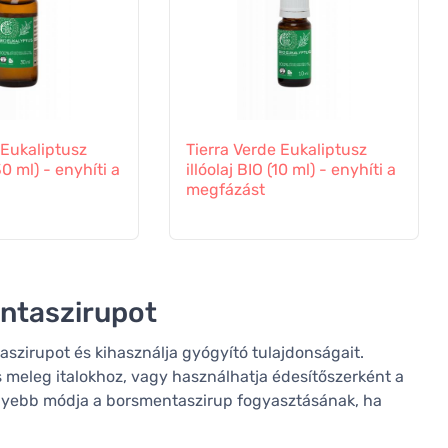
 Eukaliptusz
Tierra Verde Eukaliptusz
30 ml) - enyhíti a
illóolaj BIO (10 ml) - enyhíti a
megfázást
ntaszirupot
szirupot és kihasználja gyógyító tulajdonságait.
 meleg italokhoz, vagy használhatja édesítőszerként a
nyebb módja a borsmentaszirup fogyasztásának, ha