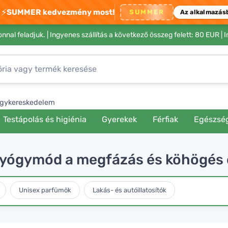
⚡
SUMMER kedvezmény most!
SUMMER
Az alkalmazás
nnal feladjuk. |
Ingyenes szállítás a következő összeg felett: 80 EUR
| 
gykereskedelem
Testápolás és higiénia
Gyerekek
Férfiak
Egészsé
gyógymód a megfázás és köhögés 
Unisex parfümök
Lakás- és autóillatosítók