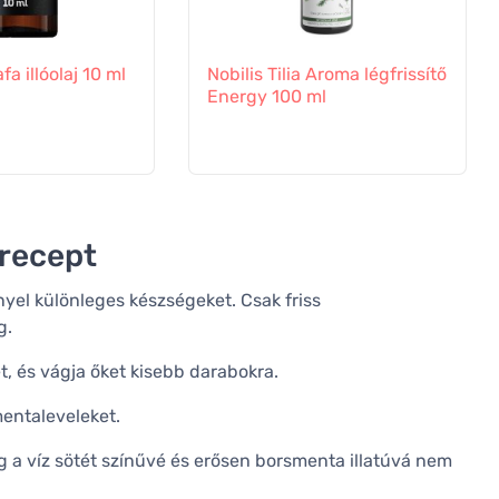
fa illóolaj 10 ml
Nobilis Tilia Aroma légfrissítő
Energy 100 ml
 recept
yel különleges készségeket. Csak friss
g.
t, és vágja őket kisebb darabokra.
smentaleveleket.
g a víz sötét színűvé és erősen borsmenta illatúvá nem