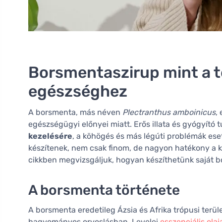
Borsmentaszirup mint a t
egészséghez
A borsmenta, más néven
Plectranthus amboinicus
,
egészségügyi előnyei miatt. Erős illata és gyógyító 
kezelésére
, a köhögés és más légúti problémák ese
készítenek, nem csak finom, de nagyon hatékony a 
cikkben megvizsgáljuk, hogyan készíthetünk saját b
A borsmenta története
A borsmenta eredetileg Ázsia és Afrika trópusi terül
hagyományos orvoslásban. Levelei
esszenciális olaj