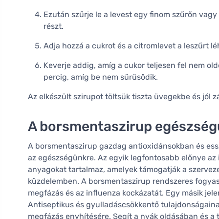
Ezután szűrje le a levest egy finom szűrőn vagy 
részt.
Adja hozzá a cukrot és a citromlevet a leszűrt lé
Keverje addig, amíg a cukor teljesen fel nem ol
percig, amíg be nem sűrűsödik.
Az elkészült szirupot töltsük tiszta üvegekbe és jól zá
A borsmentaszirup egészségü
A borsmentaszirup gazdag antioxidánsokban és essze
az egészségünkre. Az egyik legfontosabb előnye az
anyagokat tartalmaz, amelyek támogatják a szerveze
küzdelemben. A borsmentaszirup rendszeres fogyasz
megfázás és az influenza kockázatát. Egy másik jel
Antiseptikus és gyulladáscsökkentő tulajdonságaina
megfázás enyhítésére. Segít a nyák oldásában és a t