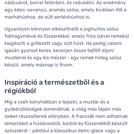
nádcukrot, borral felönteni, és redukálni. Az eredmény
egy édes-savanyú, aromás szósz, amely kiválóan illik a
marhahúshoz, de sült sertéshúshoz is.
Ugyanilyen könnyen elkészíthető a joghurtos szósz
fokhagymával és fűszerekkel, amely friss ízével remekül
kiegészíti a grillezett vagy sült húst. Ha pedig valami
igazán gyorsat keres, keverjen össze tejfölt dijoni
mustárral és egy kis mézzel - egy remek hideg szósz
készül, amely másnap is finom.
Inspiráció a természetből és a
régiókból
Míg a cseh konyhákban a tejszín, a mustár és a
gyökérzöldségek dominálnak, a világ más tájain más
ízeket részesítenek előnyben. A franciák nem adhatnak
lemondást a húslevesből, borból és fűszerekből készült
szószokról - például a klasszikus demi-glace vagy a