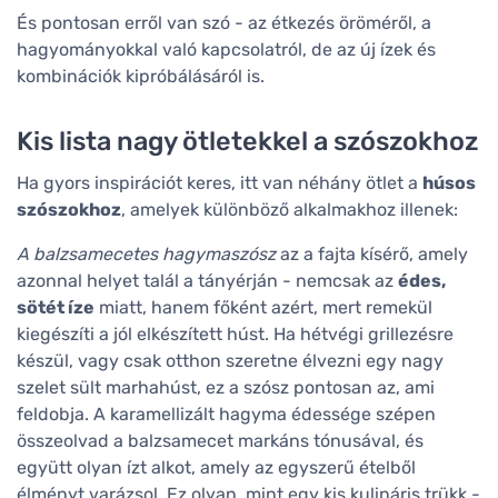
És pontosan erről van szó - az étkezés öröméről, a
hagyományokkal való kapcsolatról, de az új ízek és
kombinációk kipróbálásáról is.
Kis lista nagy ötletekkel a szószokhoz
Ha gyors inspirációt keres, itt van néhány ötlet a
húsos
szószokhoz
, amelyek különböző alkalmakhoz illenek:
A balzsamecetes hagymaszósz
az a fajta kísérő, amely
azonnal helyet talál a tányérján - nemcsak az
édes,
sötét íze
miatt, hanem főként azért, mert remekül
kiegészíti a jól elkészített húst. Ha hétvégi grillezésre
készül, vagy csak otthon szeretne élvezni egy nagy
szelet sült marhahúst, ez a szósz pontosan az, ami
feldobja. A karamellizált hagyma édessége szépen
összeolvad a balzsamecet markáns tónusával, és
együtt olyan ízt alkot, amely az egyszerű ételből
élményt varázsol. Ez olyan, mint egy kis kulináris trükk -