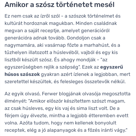
Amikor a szósz történetet mesél
Ez nem csak az ízről szól - a szószok történelmet és
kultúrát hordoznak magukban. Minden családnak
megvan a saját receptje, amelyet generációról
generációra adnak tovább. Gondoljon csak a
nagymamára, aki vasárnap főzte a marhahúst, és a
tűzhelyen illatozott a húslevéből, vajból és egy kis
lisztből készült szósz. És ahogy mondják - "az
egyszerűségben rejlik a szépség". Ezek az
egyszerű
húsos szószok
gyakran azért ízlenek a legjobban, mert
szeretettel készültek, és felesleges összetevők nélkül.
Az egyik olvasó, Ferwer blogjának olvasója megosztotta
élményét: "Amikor először készítettem szószt magam,
az csak húsleves, egy kis vaj és sima liszt volt. De a
férjem úgy élvezte, mintha a legjobb étteremben evett
volna. Azóta tudom, hogy nem kellenek bonyolult
receptek, elég a jó alapanyagok és a főzés iránti vágy."