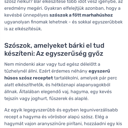
szósz nélkül? Bár elkészítése több időt vesz igénybe, az
eredmény megéri. Gyakran elfelejtjük azonban, hogy a
kevésbé ünnepélyes
szószok a főtt marhahúshoz
ugyanolyan finomak lehetnek - és sokkal egyszerűbbek
is az elkészítésük.
Szószok, amelyeket bárki el tud
készíteni: Az egyszerűség győz
Nem mindenki akar vagy tud egész délelőtt a
tűzhelynél állni. Ezért érdemes néhány
egyszerű
húsos szósz receptet
tartalékolni, amelyek pár perc
alatt elkészíthetők, és hétköznapi alapanyagokból
állnak. Általában elegendő vaj, hagyma, egy kevés
tejszín vagy joghurt, fűszerek és alaplé.
Az egyik legegyszerűbb és egyben leguniverzálisabb
recept a hagyma és vörösbor alapú szósz. Elég a
hagymát vajon aranyszínűre pirítani, hozzáadni egy kis