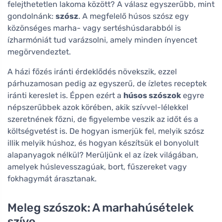
felejthetetlen lakoma között? A válasz egyszerűbb, mint
gondolnánk:
szósz
. A megfelelő húsos szósz egy
közönséges marha- vagy sertéshúsdarabból is
ízharmóniát tud varázsolni, amely minden ínyencet
megörvendeztet.
A házi főzés iránti érdeklődés növekszik, ezzel
párhuzamosan pedig az egyszerű, de ízletes receptek
iránti kereslet is. Éppen ezért a
húsos szószok
egyre
népszerűbbek azok körében, akik szívvel-lélekkel
szeretnének főzni, de figyelembe veszik az időt és a
költségvetést is. De hogyan ismerjük fel, melyik szósz
illik melyik húshoz, és hogyan készítsük el bonyolult
alapanyagok nélkül? Merüljünk el az ízek világában,
amelyek húslevesszagúak, bort, fűszereket vagy
fokhagymát árasztanak.
Meleg szószok: A marhahúsételek
szíve