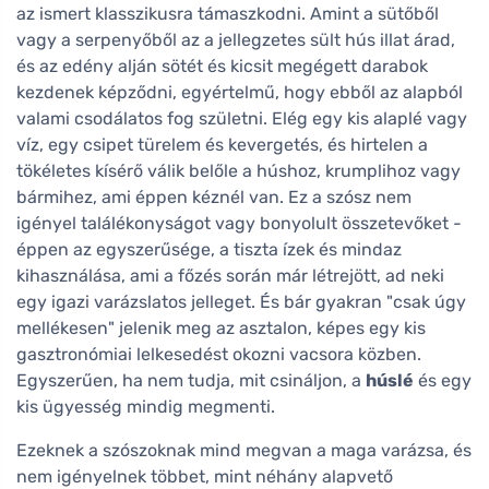
az ismert klasszikusra támaszkodni. Amint a sütőből
vagy a serpenyőből az a jellegzetes sült hús illat árad,
és az edény alján sötét és kicsit megégett darabok
kezdenek képződni, egyértelmű, hogy ebből az alapból
valami csodálatos fog születni. Elég egy kis alaplé vagy
víz, egy csipet türelem és kevergetés, és hirtelen a
tökéletes kísérő válik belőle a húshoz, krumplihoz vagy
bármihez, ami éppen kéznél van. Ez a szósz nem
igényel találékonyságot vagy bonyolult összetevőket -
éppen az egyszerűsége, a tiszta ízek és mindaz
kihasználása, ami a főzés során már létrejött, ad neki
egy igazi varázslatos jelleget. És bár gyakran "csak úgy
mellékesen" jelenik meg az asztalon, képes egy kis
gasztronómiai lelkesedést okozni vacsora közben.
Egyszerűen, ha nem tudja, mit csináljon, a
húslé
és egy
kis ügyesség mindig megmenti.
Ezeknek a szószoknak mind megvan a maga varázsa, és
nem igényelnek többet, mint néhány alapvető