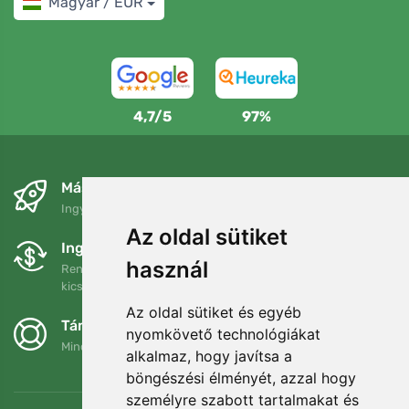
Magyar / EUR
4,7/5
97%
Másnapra és ingyenesen
Ingyenes szállítás a következő összeg felett: 80 EUR
Az oldal sütiket
Ingyenes csere és visszaküldés
használ
Rendelését 90 napon belül bármikor visszaküldheti vagy
kicserélheti.
Az oldal sütiket és egyéb
Támogatjuk a Trees.org-ot
nyomkövető technológiákat
Minden megrendelésért ültetünk egy fát! Bővebben
Rólunk
.
alkalmaz, hogy javítsa a
böngészési élményét, azzal hogy
személyre szabott tartalmakat és