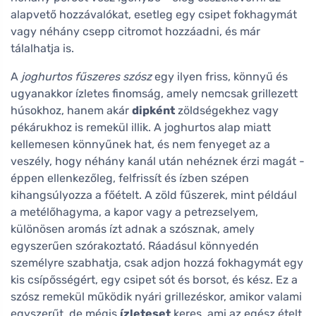
alapvető hozzávalókat, esetleg egy csipet fokhagymát
vagy néhány csepp citromot hozzáadni, és már
tálalhatja is.
A
joghurtos fűszeres szósz
egy ilyen friss, könnyű és
ugyanakkor ízletes finomság, amely nemcsak grillezett
húsokhoz, hanem akár
dipként
zöldségekhez vagy
pékárukhoz is remekül illik. A joghurtos alap miatt
kellemesen könnyűnek hat, és nem fenyeget az a
veszély, hogy néhány kanál után nehéznek érzi magát -
éppen ellenkezőleg, felfrissít és ízben szépen
kihangsúlyozza a főételt. A zöld fűszerek, mint például
a metélőhagyma, a kapor vagy a petrezselyem,
különösen aromás ízt adnak a szósznak, amely
egyszerűen szórakoztató. Ráadásul könnyedén
személyre szabhatja, csak adjon hozzá fokhagymát egy
kis csípősségért, egy csipet sót és borsot, és kész. Ez a
szósz remekül működik nyári grillezéskor, amikor valami
egyszerűt, de mégis
ízleteset
keres, ami az egész ételt