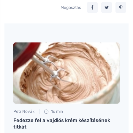
Megosztás
Petr Novák
16 min
Tomáš
Fedezze fel a vajdiós krém készítésének
A ház
titkát
kony