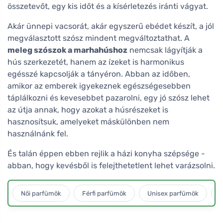
összetevőt, egy kis időt és a kísérletezés iránti vágyat.
Akár ünnepi vacsorát, akár egyszerű ebédet készít, a jól
megválasztott szósz mindent megváltoztathat. A
meleg szószok a marhahúshoz
nemcsak lágyítják a
hús szerkezetét, hanem az ízeket is harmonikus
egésszé kapcsolják a tányéron. Abban az időben,
amikor az emberek igyekeznek egészségesebben
táplálkozni és kevesebbet pazarolni, egy jó szósz lehet
az útja annak, hogy azokat a húsrészeket is
hasznosítsuk, amelyeket máskülönben nem
használnánk fel.
És talán éppen ebben rejlik a házi konyha szépsége -
abban, hogy kevésből is felejthetetlent lehet varázsolni.
Női parfümök
Férfi parfümök
Unisex parfümök
L