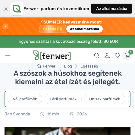
×
Ferwer: parfüm és kozmetikum
Az alkalmazásba
⚡
SUMMER kedvezmény most!
×
SUMMER
Az alkalmazásba
Ingyenes szállítás a következő összeg felett: 80 EUR
0
Ferwer
Blog
Egészség
A szószok a húsokhoz segítenek
kiemelni az étel ízét és jellegét.
Női parfümök
Férfi parfümök
Unisex parfümök
L
Jan Svoboda
16 min
19.1.2026