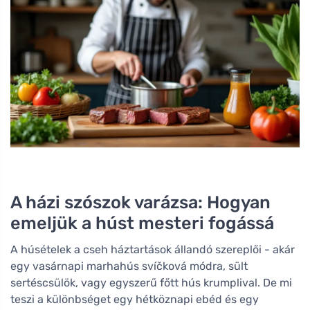
A házi szószok varázsa: Hogyan
emeljük a húst mesteri fogássá
A húsételek a cseh háztartások állandó szereplői - akár
egy vasárnapi marhahús svíčková módra, sült
sertéscsülök, vagy egyszerű főtt hús krumplival. De mi
teszi a különbséget egy hétköznapi ebéd és egy