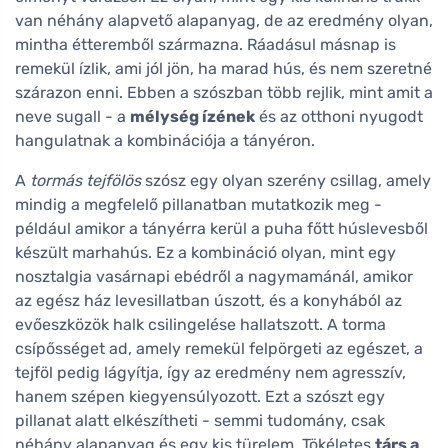
van néhány alapvető alapanyag, de az eredmény olyan,
mintha étteremből származna. Ráadásul másnap is
remekül ízlik, ami jól jön, ha marad hús, és nem szeretné
szárazon enni. Ebben a szószban több rejlik, mint amit a
neve sugall - a
mélység ízének
és az otthoni nyugodt
hangulatnak a kombinációja a tányéron.
A
tormás tejfölös
szósz egy olyan szerény csillag, amely
mindig a megfelelő pillanatban mutatkozik meg -
például amikor a tányérra kerül a puha főtt húslevesből
készült marhahús. Ez a kombináció olyan, mint egy
nosztalgia vasárnapi ebédről a nagymamánál, amikor
az egész ház levesillatban úszott, és a konyhából az
evőeszközök halk csilingelése hallatszott. A torma
csípősséget ad, amely remekül felpörgeti az egészet, a
tejföl pedig lágyítja, így az eredmény nem agresszív,
hanem szépen kiegyensúlyozott. Ezt a szószt egy
pillanat alatt elkészítheti - semmi tudomány, csak
néhány alapanyag és egy kis türelem. Tökéletes
társ a