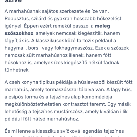
A marhahúsnak sajátos szerkezete és íze van.
Robusztus, szilárd és gyakran hosszabb hőkezelést
igényel. Éppen ezért remekül passzol a
meleg
szószokhoz
, amelyek nemcsak kiegészítik, hanem
lágyítják is. A klasszikusok közé tartozik például a
hagyma-, bors- vagy fokhagymaszósz. Ezek a szószok
nemcsak sült marhahúshoz illenek, hanem főtt
húsokhoz is, amelyek ízes kiegészítő nélkül fádnak
tűnhetnek.
A cseh konyha tipikus példája a húslevesből készült főtt
marhahús, amely tormaszósszal tálalva van. A lágy hús,
a csípős torma és a tejszínes alap kombinációja
megkülönböztethetetlen kontrasztot teremt. Egy másik
lehetőség a tejszínes mustárszósz, amely kiválóan illik
például főtt hátsó marhahúshoz.
És mi lenne a klasszikus svíčková legendás tejszínes