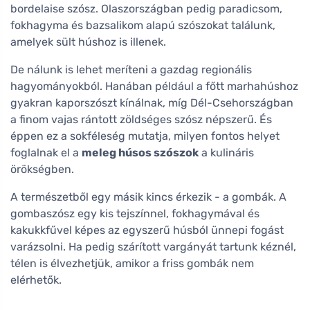
bordelaise szósz. Olaszországban pedig paradicsom,
fokhagyma és bazsalikom alapú szószokat találunk,
amelyek sült húshoz is illenek.
De nálunk is lehet meríteni a gazdag regionális
hagyományokból. Hanában például a főtt marhahúshoz
gyakran kaporszószt kínálnak, míg Dél-Csehországban
a finom vajas rántott zöldséges szósz népszerű. És
éppen ez a sokféleség mutatja, milyen fontos helyet
foglalnak el a
meleg húsos szószok
a kulináris
örökségben.
A természetből egy másik kincs érkezik - a gombák. A
gombaszósz egy kis tejszínnel, fokhagymával és
kakukkfűvel képes az egyszerű húsból ünnepi fogást
varázsolni. Ha pedig szárított vargányát tartunk kéznél,
télen is élvezhetjük, amikor a friss gombák nem
elérhetők.