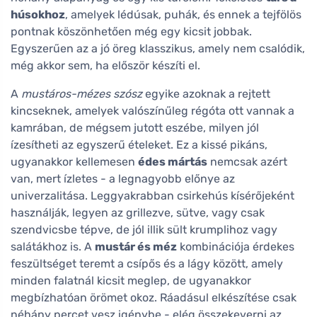
húsokhoz
, amelyek lédúsak, puhák, és ennek a tejfölös
pontnak köszönhetően még egy kicsit jobbak.
Egyszerűen az a jó öreg klasszikus, amely nem csalódik,
még akkor sem, ha először készíti el.
A
mustáros-mézes szósz
egyike azoknak a rejtett
kincseknek, amelyek valószínűleg régóta ott vannak a
kamrában, de mégsem jutott eszébe, milyen jól
ízesítheti az egyszerű ételeket. Ez a kissé pikáns,
ugyanakkor kellemesen
édes mártás
nemcsak azért
van, mert ízletes - a legnagyobb előnye az
univerzalitása. Leggyakrabban csirkehús kísérőjeként
használják, legyen az grillezve, sütve, vagy csak
szendvicsbe tépve, de jól illik sült krumplihoz vagy
salátákhoz is. A
mustár és méz
kombinációja érdekes
feszültséget teremt a csípős és a lágy között, amely
minden falatnál kicsit meglep, de ugyanakkor
megbízhatóan örömet okoz. Ráadásul elkészítése csak
néhány percet vesz igénybe - elég összekeverni az