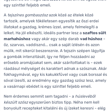
egy szinttel feljebb emeli.
A
tejszínes gombaszósz
azok közé az ételek közé
tartozik, amelyek tökéletesen egyesítik az őszi erdei
illatokat a gazdag, krémes ízzel, amely felmelegíti a
lelket. Ha jól elkészíti, ideális partner lesz a
szaftos sült
marhahúshoz
vagy akár egy szép darab
vad húshoz
-
őz, szarvas, vaddisznó... csak a saját ízlésén és azon
múlik, mit sikerül beszereznie. A tejszín szépen lágyítja
a gombák intenzitását, így ne féljen hozzáadni az
erősebb aromájúakat sem, akár szárítottakat is - ezek
ráadásul mélységet és karaktert adnak a szósznak. Akár
fokhagymával, egy kis kakukkfűvel vagy csak borssal és
sóval ízesíti, az eredmény egy gazdag szósz lesz, amely
a vasárnapi ebédet is egy szinttel feljebb emeli.
Nem érdemes semmit sem tagadni - a
húslevéből
készült szósz
egyszerűen biztos tipp. Néha nem kell
bonyolult recepteket kitalálni és új ízeket keresni - elég