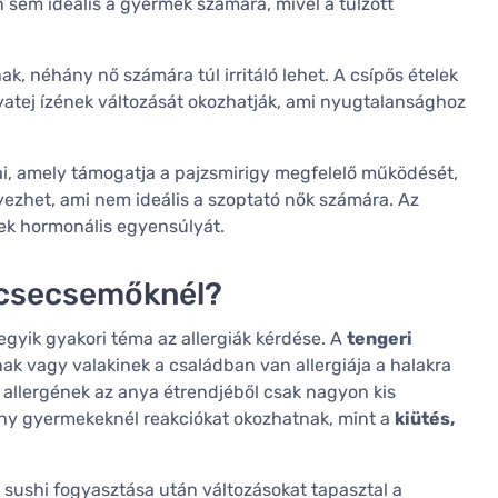
sem ideális a gyermek számára, mivel a túlzott
ak, néhány nő számára túl irritáló lehet. A csípős ételek
yatej ízének változását okozhatják, ami nyugtalansághoz
ai, amely támogatja a pajzsmirigy megfelelő működését,
yezhet, ami nem ideális a szoptató nők számára. Az
ek hormonális egyensúlyát.
a csecsemőknél?
egyik gyakori téma az allergiák kérdése. A
tengeri
ak vagy valakinek a családban van allergiája a halakra
z allergének az anya étrendjéből csak nagyon kis
ny gyermekeknél reakciókat okozhatnak, mint a
kiütés,
a sushi fogyasztása után változásokat tapasztal a