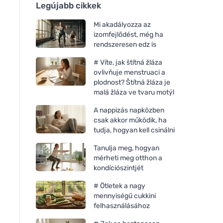
Legújabb cikkek
Mi akadályozza az
izomfejlődést, még ha
rendszeresen edz is
# Víte, jak štítná žláza
ovlivňuje menstruaci a
plodnost? Štítná žláza je
malá žláza ve tvaru motýl
A nappizás napközben
csak akkor működik, ha
tudja, hogyan kell csinálni
Tanulja meg, hogyan
mérheti meg otthon a
kondíciószintjét
# Ötletek a nagy
mennyiségű cukkini
felhasználásához