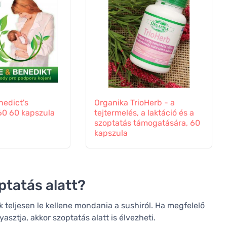
nedict's
Organika TrioHerb - a
60 60 kapszula
tejtermelés, a laktáció és a
szoptatás támogatására, 60
kapszula
ptatás alatt?
 teljesen le kellene mondania a sushiról. Ha megfelelő
asztja, akkor szoptatás alatt is élvezheti.