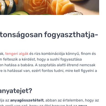
iztonságosan fogyaszthatja-
ak,
tengeri algák
és rizs kombinációja könnyű, finom és
n felteszik a kérdést, hogy a sushi fogyasztása
en hatása a babára. A szoptatás alatti étrend nemcsak
s hatással van, ezért fontos tudni, mire kell figyelni a
 anyatejet?
lja az
anyagösszetételt
, abban az értelemben, hogy az
bb arról van szó, hogy az étel hogyan hat az
anya