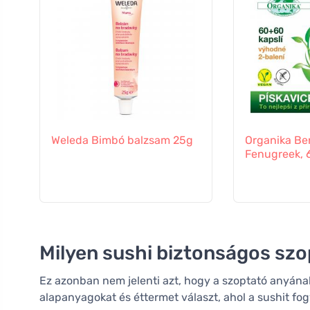
Weleda Bimbó balzsam 25g
Organika Be
Fenugreek, 
Milyen sushi biztonságos szo
Ez azonban nem jelenti azt, hogy a szoptató anyának
alapanyagokat és éttermet választ, ahol a sushit fogy