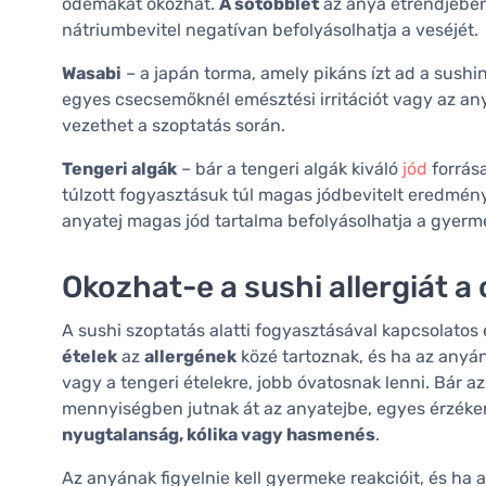
ödémákat okozhat.
A sótöbblet
az anya étrendjében 
nátriumbevitel negatívan befolyásolhatja a veséjét.
Wasabi
– a japán torma, amely pikáns ízt ad a sushin
egyes csecsemőknél emésztési irritációt vagy az an
vezethet a szoptatás során.
Tengeri algák
– bár a tengeri algák kiváló
jód
forrás
túlzott fogyasztásuk túl magas jódbevitelt eredmén
anyatej magas jód tartalma befolyásolhatja a gyerm
Okozhat-e a sushi allergiát 
A sushi szoptatás alatti fogyasztásával kapcsolatos 
ételek
az
allergének
közé tartoznak, és ha az anyán
vagy a tengeri ételekre, jobb óvatosnak lenni. Bár a
mennyiségben jutnak át az anyatejbe, egyes érzéke
nyugtalanság, kólika vagy hasmenés
.
Az anyának figyelnie kell gyermeke reakcióit, és ha 