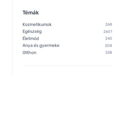
Témák
Kozmetikumok
268
Egészség
2607
Életmód
240
Anya és gyermeke
208
Otthon
338
Organika Benedictine 500
Organika Görögszé
mg, 60 kapszula
mg, 60 kapszula