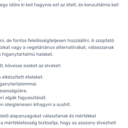
időre ki kell hagynia ezt az ételt, és konzultálnia kell
ni, de fontos felelősségteljesen hozzáállni. A szoptató
tokat vagy a vegetáriánus alternatívákat, válasszanak
s higanytartalmú halakat.
t, kövesse ezeket az elveket:
elkészített ételeket.
ganytartalommal.
rissességükre.
ri algák fogyasztását.
én ideiglenesen kihagyni a sushit.
elelő alapanyagokat választanak és mértékkel
a mértékletesség biztosítja, hogy az asszony élvezheti