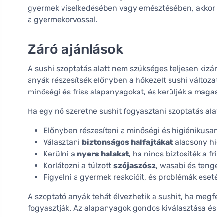
gyermek viselkedésében vagy emésztésében, akkor egy 
a gyermekorvossal.
Záró ajánlások
A sushi szoptatás alatt nem szükséges teljesen kizár
anyák részesítsék előnyben a hőkezelt sushi változa
minőségi és friss alapanyagokat, és kerüljék a maga
Ha egy nő szeretne sushit fogyasztani szoptatás alat
Előnyben részesíteni a minőségi és higiénikusan 
Választani
biztonságos halfajtákat
alacsony hi
Kerülni a
nyers halakat
, ha nincs biztosíték a f
Korlátozni a túlzott
szójaszósz
, wasabi és tenge
Figyelni a gyermek reakcióit, és problémák eset
A szoptató anyák tehát élvezhetik a sushit, ha megf
fogyasztják. Az alapanyagok gondos kiválasztása és 