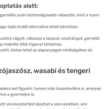
optatás alatt:
y garnélás sushi biztonságosabb választás, mint a nyers
vagy tojás kiváló alternatíva lehet bármilyen
ushira vágyik, válassza a lazacot, pisztrángot, garnélát
gy makréla több higanyt tartalmaz.
sushit, biztos lehet az alapanyagok minőségében és
zójaszósz, wasabi és tengeri
alakra kell figyelni, hanem más összetevőkre is, amelyek
etve a gyermekre is.
zott vízvisszatartást okozhat a szervezetben, ami