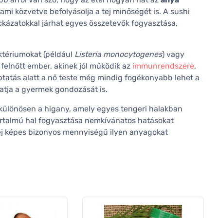
 ami közvetve befolyásolja a tej minőségét is. A sushi
ockázatokkal járhat egyes összetevők fogyasztása,
ktériumokat (például
Listeria monocytogenes
) vagy
felnőtt ember, akinek jól működik az
immunrendszere
,
ptatás alatt a nő teste még mindig fogékonyabb lehet a
atja a gyermek gondozását is.
 különösen a higany, amely egyes tengeri halakban
talmú hal fogyasztása nemkívánatos hatásokat
ej képes bizonyos mennyiségű ilyen anyagokat