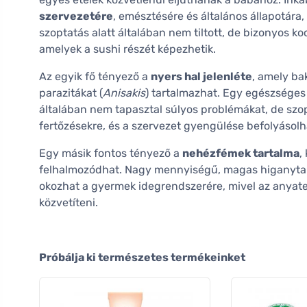
szervezetére
, emésztésére és általános állapotára,
szoptatás alatt általában nem tiltott, de bizonyos k
amelyek a sushi részét képezhetik.
Az egyik fő tényező a
nyers hal jelenléte
, amely ba
parazitákat (
Anisakis
) tartalmazhat. Egy egészséges 
általában nem tapasztal súlyos problémákat, de szo
fertőzésekre, és a szervezet gyengülése befolyásolh
Egy másik fontos tényező a
nehézfémek tartalma
,
felhalmozódhat. Nagy mennyiségű, magas higanytar
okozhat a gyermek idegrendszerére, mivel az anyat
közvetíteni.
Próbálja ki természetes termékeinket