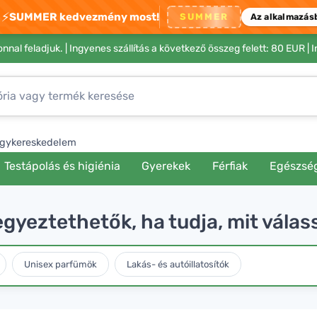
⚡
SUMMER kedvezmény most!
SUMMER
Az alkalmazás
nnal feladjuk. |
Ingyenes szállítás a következő összeg felett: 80 EUR
| 
gykereskedelem
Testápolás és higiénia
Gyerekek
Férfiak
Egészsé
egyeztethetők, ha tudja, mit vála
Unisex parfümök
Lakás- és autóillatosítók