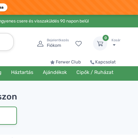
ba
Ingyenes csere és visszaküldés 90 napon belül
0
Bejelentkezés
Kosár
Fiókom
Ferwer Club
Kapcsolat
g
Háztartás
Ajándékok
Cipők / Ruházat
sszon