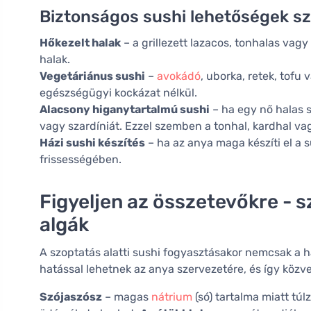
Biztonságos sushi lehetőségek sz
Hőkezelt halak
– a grillezett lazacos, tonhalas vag
halak.
Vegetáriánus sushi
–
avokádó
, uborka, retek, tofu 
egészségügyi kockázat nélkül.
Alacsony higanytartalmú sushi
– ha egy nő halas s
vagy szardíniát. Ezzel szemben a tonhal, kardhal va
Házi sushi készítés
– ha az anya maga készíti el a 
frissességében.
Figyeljen az összetevőkre - s
algák
A szoptatás alatti sushi fogyasztásakor nemcsak a h
hatással lehetnek az anya szervezetére, és így közv
Szójaszósz
– magas
nátrium
(só) tartalma miatt túl