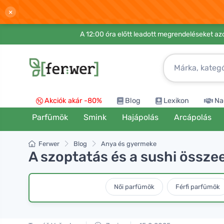
×
A 12:00 óra előtt leadott megrendeléseket azo
Akciók akár -80%
Blog
Lexikon
Na
Parfümök
Smink
Hajápolás
Arcápolás
Ferwer
Blog
Anya és gyermeke
A szoptatás és a sushi össze
Női parfümök
Férfi parfümök