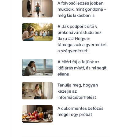
A folyosói edzés jobban
működik, mint gondolná –
még kis lakásban is
# Jak podpořit dítě v
překonávání studu bez
tlaku ## Hogyan
támogassuk a gyermeket
a szégyenérzet l
# Miért fáj a fejünk az
időjárás miatt, és mi segít
ellene
Tanulja meg, hogyan
kezelje az
információterhelést
A cukormentes befőzés
megér egy próbát