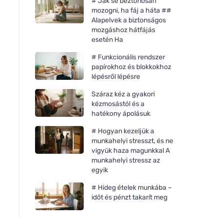
# Jak se beztonosan
mozogni, ha fáj a háta ##
Alapelvek a biztonságos
mozgáshoz hátfájás
esetén Ha
# Funkcionális rendszer
papírokhoz és blokkokhoz
lépésről lépésre
Száraz kéz a gyakori
kézmosástól és a
hatékony ápolásuk
# Hogyan kezeljük a
munkahelyi stresszt, és ne
vigyük haza magunkkal A
munkahelyi stressz az
egyik
# Hideg ételek munkába –
időt és pénzt takarít meg