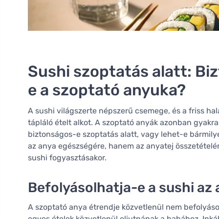
Sushi szoptatás alatt: B
e a szoptató anyuka?
A sushi világszerte népszerű csemege, és a friss hal
tápláló ételt alkot. A szoptató anyák azonban gyakra
biztonságos-e szoptatás alatt, vagy lehet-e bármily
az anya egészségére, hanem az anyatej összetételére i
sushi fogyasztásakor.
Befolyásolhatja-e a sushi az
A szoptató anya étrendje közvetlenül nem befolyáso
egyes ételek közvetlenül eljutnának a babához. Inká