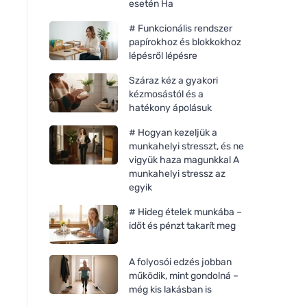
esetén Ha
# Funkcionális rendszer
papírokhoz és blokkokhoz
lépésről lépésre
Száraz kéz a gyakori
kézmosástól és a
hatékony ápolásuk
# Hogyan kezeljük a
munkahelyi stresszt, és ne
vigyük haza magunkkal A
munkahelyi stressz az
egyik
# Hideg ételek munkába –
időt és pénzt takarít meg
A folyosói edzés jobban
működik, mint gondolná –
még kis lakásban is