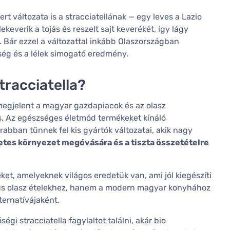
t változata is a stracciatellának — egy leves a Lazio
keverik a tojás és reszelt sajt keverékét, így lágy
. Bár ezzel a változattal inkább Olaszországban
ség és a lélek simogató eredmény.
tracciatella?
a megjelent a magyar gazdapiacok és az olasz
is. Az egészséges életmód termékeket kínáló
bban tűnnek fel kis gyártók változatai, akik nagy
etes környezet megóvására és a tiszta összetételre
et, amelyeknek világos eredetük van, ami jól kiegészíti
szikus olasz ételekhez, hanem a modern magyar konyhához
ternatívájaként.
gi stracciatella fagylaltot találni, akár bio