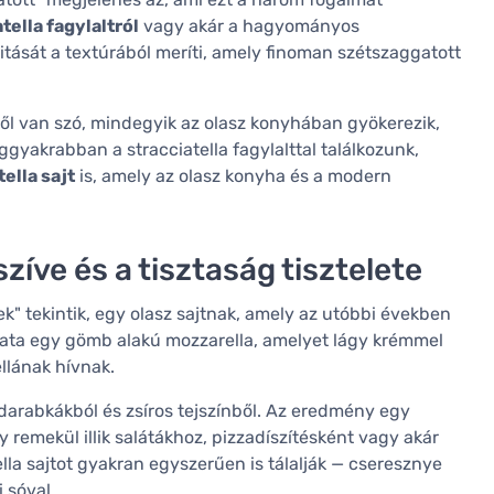
tella fagylaltról
vagy akár a hagyományos
itását a textúrából meríti, amely finoman szétszaggatott
l van szó, mindegyik az olasz konyhában gyökerezik,
ggyakrabban a stracciatella fagylalttal találkozunk,
ella sajt
is, amely az olasz konyha és a modern
szíve és a tisztaság tisztelete
nek" tekintik, egy olasz sajtnak, amely az utóbbi években
rrata egy gömb alakú mozzarella, amelyet lágy krémmel
llának hívnak.
darabkákból és zsíros tejszínből. Az eredmény egy
y remekül illik salátákhoz, pizzadíszítésként vagy akár
atella sajtot gyakran egyszerűen is tálalják — cseresznye
 sóval.