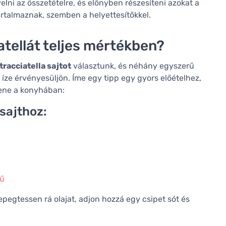
elni az összetételre, és előnyben részesíteni azokat a
tartalmaznak, szemben a helyettesítőkkel.
atellát teljes mértékben?
stracciatella sajtot
választunk, és néhány egyszerű
íze érvényesüljön. Íme egy tipp egy gyors előételhez,
tene a konyhában:
 sajthoz:
fű
epegtessen rá olajat, adjon hozzá egy csipet sót és