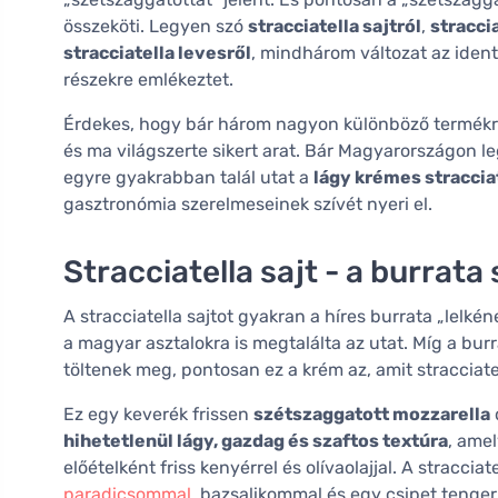
összeköti. Legyen szó
stracciatella sajtról
,
straccia
stracciatella levesről
, mindhárom változat az ident
részekre emlékeztet.
Érdekes, hogy bár három nagyon különböző termékrő
és ma világszerte sikert arat. Bár Magyarországon le
egyre gyakrabban talál utat a
lágy krémes stracciat
gasztronómia szerelmeseinek szívét nyeri el.
Stracciatella sajt - a burrata 
A stracciatella sajtot gyakran a híres burrata „lelké
a magyar asztalokra is megtalálta az utat. Míg a bu
töltenek meg, pontosan ez a krém az, amit stracciate
Ez egy keverék frissen
szétszaggatott mozzarella
hihetetlenül lágy, gazdag és szaftos textúra
, amel
előételként friss kenyérrel és olívaolajjal. A stracci
paradicsommal
, bazsalikommal és egy csipet tengeri