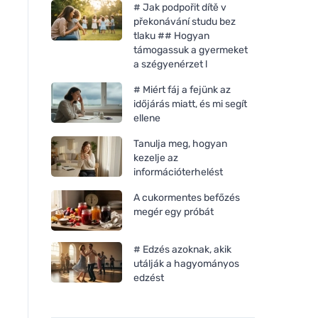
# Jak podpořit dítě v
překonávání studu bez
tlaku ## Hogyan
támogassuk a gyermeket
a szégyenérzet l
# Miért fáj a fejünk az
időjárás miatt, és mi segít
ellene
Tanulja meg, hogyan
kezelje az
információterhelést
A cukormentes befőzés
megér egy próbát
# Edzés azoknak, akik
utálják a hagyományos
edzést