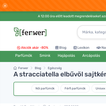
×
A 12:00 óra előtt leadott megrendeléseket azo
Akciók akár -80%
Blog
Lexikon
Na
Parfümök
Smink
Hajápolás
Arcápolás
Ferwer
Blog
Egészség
A stracciatella elbűvöl sajtkén
Női parfümök
Férfi parfümök
Unisex