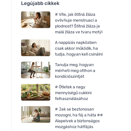
Legújabb cikkek
# Víte, jak štítná žláza
ovlivňuje menstruaci a
plodnost? Štítná žláza je
malá žláza ve tvaru motýl
A nappizás napközben
csak akkor működik, ha
tudja, hogyan kell csinálni
Tanulja meg, hogyan
mérheti meg otthon a
kondíciószintjét
# Ötletek a nagy
mennyiségű cukkini
felhasználásához
# Jak se beztonosan
mozogni, ha fáj a háta ##
Alapelvek a biztonságos
mozgáshoz hátfájás