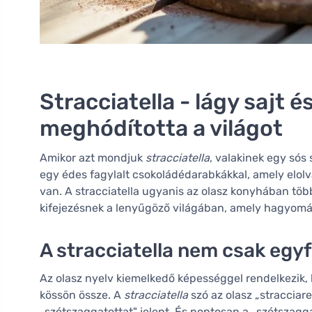
Stracciatella - lágy sajt é
meghódította a világot
Amikor azt mondjuk
stracciatella
, valakinek egy sós
egy édes fagylalt csokoládédarabkákkal, amely elo
van. A stracciatella ugyanis az olasz konyhában töb
kifejezésnek a lenyűgöző világában, amely hagyomány
A stracciatella nem csak egyf
Az olasz nyelv kiemelkedő képességgel rendelkezik, 
kössön össze. A
stracciatella
szó az olasz „stracciare
„szétszaggatottat" jelent. És pontosan a „szétszagg