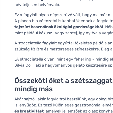
név teljesen helyénvaló.
Ez a fagylalt olyan népszerűvé vált, hogy ma már m
A piacon bio változatai is kaphatók ennek a fagylal
tejszínt használnak ökológiai gazdaságokból
. Né
mint például kókusz- vagy zabtej, így nyitva a vegán
A stracciatella fagylalt egyúttal tökéletes példája 
szükség tíz ízre és mesterséges színezékekre. Elég 
„A stracciatella olyan, mint egy fehér ing – mindig 
Silvia Colli, aki a hagyományos gelato készítésére sp
Összeköti őket a szétszaggat
mindig más
Akár sajtról, akár fagylaltról beszélünk, egy dolog b
is lenyűgöz. Ez teszi különleges gasztronómiai élm
és kreativitást
, amelyek jellemzőek az olasz konyhá