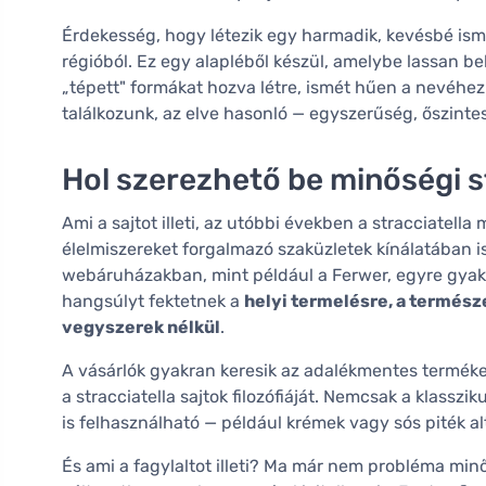
Érdekesség, hogy létezik egy harmadik, kevésbé ismer
régióból. Ez egy alapléből készül, amelybe lassan bele
„tépett" formákat hozva létre, ismét hűen a nevéhez
találkozunk, az elve hasonló — egyszerűség, őszinte
Hol szerezhető be minőségi s
Ami a sajtot illeti, az utóbbi években a stracciatell
élelmiszereket forgalmazó szaküzletek kínálatában 
webáruházakban, mint például a Ferwer, egyre gyakra
hangsúlyt fektetnek a
helyi termelésre, a termész
vegyszerek nélkül
.
A vásárlók gyakran keresik az adalékmentes termékek
a stracciatella sajtok filozófiáját. Nemcsak a klas
is felhasználható — például krémek vagy sós piték al
És ami a fagylaltot illeti? Ma már nem probléma minősé