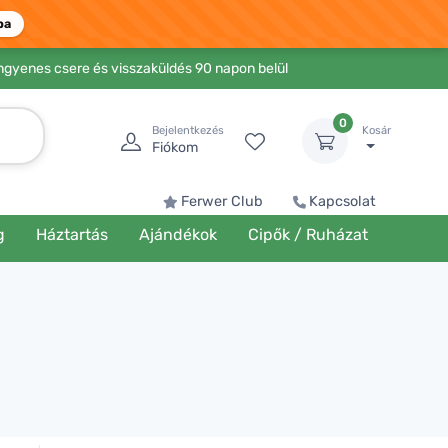
ba
Ingyenes csere és visszaküldés 90 napon belül
0
Bejelentkezés
Kosár
Fiókom
Ferwer Club
Kapcsolat
g
Háztartás
Ajándékok
Cipők / Ruházat