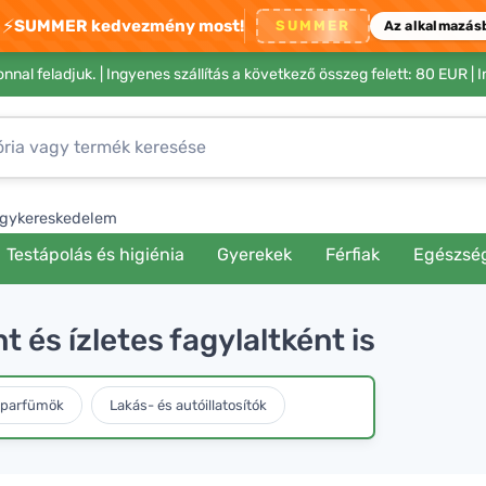
⚡
SUMMER kedvezmény most!
SUMMER
Az alkalmazás
nnal feladjuk. |
Ingyenes szállítás a következő összeg felett: 80 EUR
| 
gykereskedelem
Testápolás és higiénia
Gyerekek
Férfiak
Egészsé
t és ízletes fagylaltként is
 parfümök
Lakás- és autóillatosítók