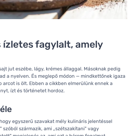
s ízletes fagylalt, amely
 sajt jut eszébe, lágy, krémes állaggal. Másoknak pedig
lvad a nyelven. És meglepő módon — mindkettőnek igaza
b arcot is ölt. Ebben a cikkben elmerülünk ennek a
t, ízt és történetet hordoz.
éle
hogy egyszerű szavakat mély kulináris jelentéssel
" szóból származik, ami „szétszakítani" vagy
atott" megjelenés az, ami ezt a három fogalmat