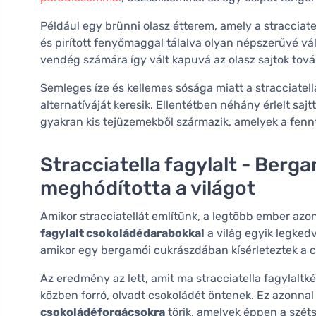
Például egy brünni olasz étterem, amely a stracciatell
és pirított fenyőmaggal tálalva olyan népszerűvé vá
vendég számára így vált kapuvá az olasz sajtok továb
Semleges íze és kellemes sósága miatt a stracciatell
alternatíváját keresik. Ellentétben néhány érlelt sajt
gyakran kis tejüzemekből származik, amelyek a fenn
Stracciatella fagylalt - Berg
meghódította a világot
Amikor stracciatellát említünk, a legtöbb ember azo
fagylalt csokoládédarabokkal
a világ egyik legkedv
amikor egy bergamói cukrászdában kísérleteztek a cso
Az eredmény az lett, amit ma stracciatella fagylalt
közben forró, olvadt csokoládét öntenek. Ez azonnal
csokoládéforgácsokra
törik, amelyek éppen a szét