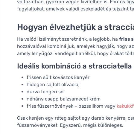
változatban, gyakran vegán kivitelben is. Fontos figy
fagylaltokat, amelyek valódi csokoládét és tejszínt 
Hogyan élvezhetjük a stracci
Ha valódi ízélményt szeretnénk, a legjobb, ha
friss 
hozzávalóval kombináljuk, amelyek hagyják, hogy az 
amely lenyűgözi vendégeit anélkül, hogy órákat töl
Ideális kombináció a stracciatella
frissen sült kovászos kenyér
hidegen sajtolt olívaolaj
durva tengeri só
néhány csepp balzsamecet krém
friss fűszernövények – bazsalikom vagy
kakukk
Csak kenjen egy réteg sajtot egy darab kenyérre, cs
fűszernövényeket. Egyszerű, mégis különleges.