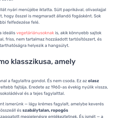
át nyári menüjébe iktatta. Sült paprikával, olívaolajjal
lt, hogy ősszel is megmaradt állandó fogásként. Sok
bi felfedezése felé.
a ideális
vegetáriánusoknak
is, akik könnyebb sajtok
tal, friss, nem tartalmaz hozzáadott tartósítószert, és
tarthatóságra helyezik a hangsúlyt.
amo klasszikusa, amely
nnal a fagylaltra gondol. És nem csoda. Ez az
olasz
eltebb fajtája. Eredete az 1960-as évekig nyúlik vissza,
koládéval és a tejes fagylalttal.
ként ismerünk — lágy krémes fagylalt, amelybe keverés
 összeáll és
szabálytalan, ropogós
szaggatott megjelenésre emlékeztetnek. És ismét — a