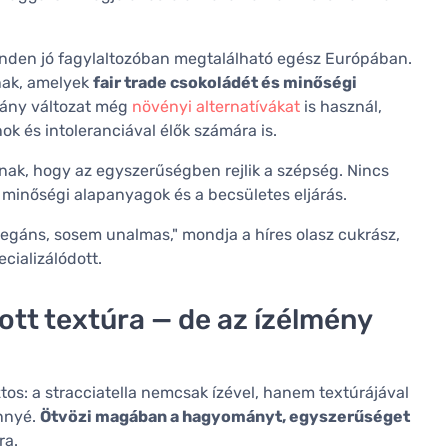
inden jó fagylaltozóban megtalálható egész Európában.
tnak, amelyek
fair trade csokoládét és minőségi
hány változat még
növényi alternatívákat
is használ,
ok és intoleranciával élők számára is.
annak, hogy az egyszerűségben rejlik a szépség. Nincs
a minőségi alapanyagok és a becsületes eljárás.
elegáns, sosem unalmas," mondja a híres olasz cukrász,
ecializálódott.
ott textúra — de az ízélmény
iztos: a stracciatella nemcsak ízével, hanem textúrájával
énnyé.
Ötvözi magában a hagyományt, egyszerűséget
ra.