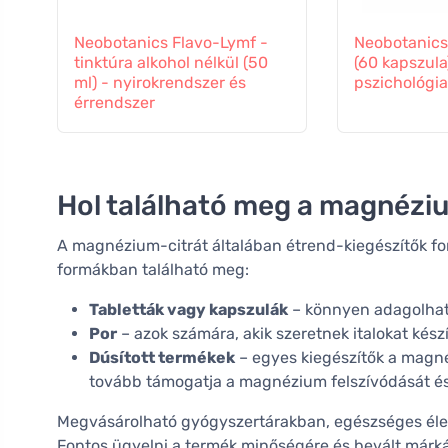
Neobotanics Flavo-Lymf -
Neobotanic
tinktúra alkohol nélkül (50
(60 kapszula
ml) - nyirokrendszer és
pszichológiai
érrendszer
Hol található meg a magnézi
A magnézium-citrát általában étrend-kiegészítők 
formákban található meg:
Tabletták vagy kapszulák
– könnyen adagolható
Por
– azok számára, akik szeretnek italokat kész
Dúsított termékek
– egyes kiegészítők a magné
tovább támogatja a magnézium felszívódását és
Megvásárolható gyógyszertárakban, egészséges éle
Fontos ügyelni a termék minőségére és bevált márkák