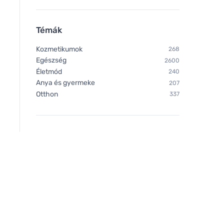
Cytoplan METHYL FACTORS
Cytoplan Methylfola
Témák
- B1 Betain B2 B2 B6 Folsav
Folsav bioaktív for
(L-metilfolát) B12-vitamin és
kapszula
Kozmetikumok
268
cink, 60 kapszula
Egészség
2600
Életmód
240
Anya és gyermeke
207
Otthon
337