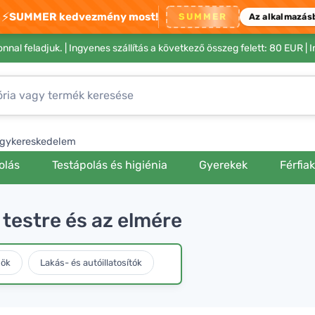
⚡
SUMMER kedvezmény most!
SUMMER
Az alkalmazás
nnal feladjuk. |
Ingyenes szállítás a következő összeg felett: 80 EUR
| 
gykereskedelem
olás
Testápolás és higiénia
Gyerekek
Férfia
 testre és az elmére
mök
Lakás- és autóillatosítók