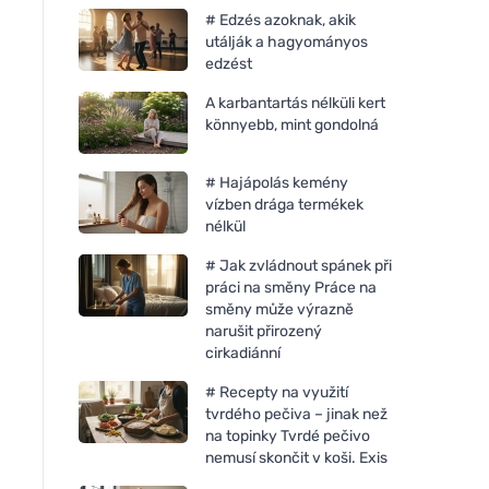
# Edzés azoknak, akik
utálják a hagyományos
edzést
A karbantartás nélküli kert
könnyebb, mint gondolná
# Hajápolás kemény
vízben drága termékek
nélkül
# Jak zvládnout spánek při
práci na směny Práce na
směny může výrazně
narušit přirozený
cirkadiánní
# Recepty na využití
tvrdého pečiva – jinak než
na topinky Tvrdé pečivo
nemusí skončit v koši. Exis