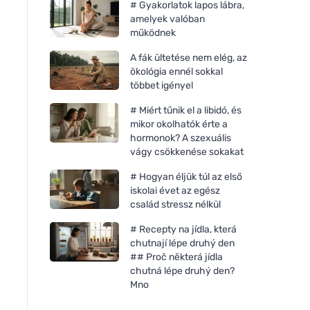
# Gyakorlatok lapos lábra,
amelyek valóban
működnek
A fák ültetése nem elég, az
ökológia ennél sokkal
többet igényel
# Miért tűnik el a libidó, és
mikor okolhatók érte a
hormonok? A szexuális
vágy csökkenése sokakat
# Hogyan éljük túl az első
iskolai évet az egész
család stressz nélkül
# Recepty na jídla, která
chutnají lépe druhý den
## Proč některá jídla
chutná lépe druhý den?
Mno