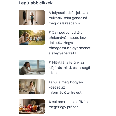
Legújabb cikkek
A folyosói edzés jobban
működik, mint gondolná –
még kis lakásban is
# Jak podpořit dítě v
překonávání studu bez
tlaku ## Hogyan
támogassuk a gyermeket
a szégyenérzet l
# Miért fáj a fejünk az
időjárás miatt, és mi segít
ellene
Tanulja meg, hogyan
kezelje az
információterhelést
A cukormentes befőzés
megér egy próbát