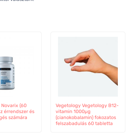
 Novarix (60
Vegetology Vegetology B12-
az érrendszer és
vitamin 1000µg
ngés számára
(cianokobalamin) fokozatos
felszabadulás 60 tabletta