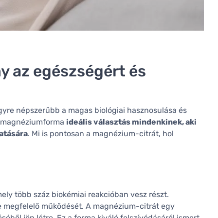
y az egészségért és
gyre népszerűbb a magas biológiai hasznosulása és
rét magnéziumforma
ideális választás mindenkinek, aki
gatására
. Mi is pontosan a magnézium-citrát, hol
ely több száz biokémiai reakcióban vesz részt.
re megfelelő működését. A magnézium-citrát egy
éből jön létre. Ez a forma kiváló felszívódásáról ismert