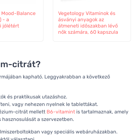
s Mood-Balance
Vegetology Vitaminok és
) - a
ásványi anyagok az
 jólétért
átmeneti időszakban lévő
nők számára, 60 kapszula
um-citrát?
formájában kapható. Leggyakrabban a következő
k és praktikusak utazáshoz.
íteni, vagy nehezen nyelnek le tablettákat.
zium-citrát mellett
B6-vitamint
is tartalmaznak, amely
 hasznosulását a szervezetben.
lmiszerboltokban vagy speciális webáruházakban.
tól választani.