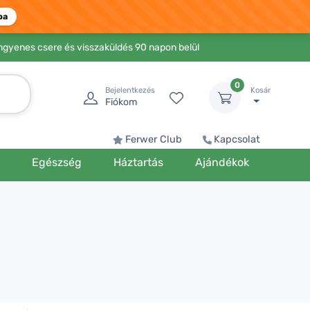
ba
Ingyenes csere és visszaküldés 90 napon belül
0
Bejelentkezés
Kosár
Fiókom
Ferwer Club
Kapcsolat
k
Egészség
Háztartás
Ajándékok