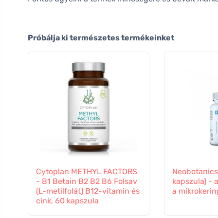
Próbálja ki természetes termékeinket
Cytoplan METHYL FACTORS
Neobotanics
- B1 Betain B2 B2 B6 Folsav
kapszula) - 
(L-metilfolát) B12-vitamin és
a mikrokeri
cink, 60 kapszula