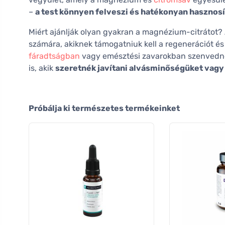
–
a test könnyen felveszi és hatékonyan hasznosí
Miért ajánlják olyan gyakran a magnézium-citrátot? 
számára, akiknek támogatniuk kell a regenerációt és
fáradtságban
vagy emésztési zavarokban szenvedne
is, akik
szeretnék javítani alvásminőségüket vagy e
Próbálja ki természetes termékeinket