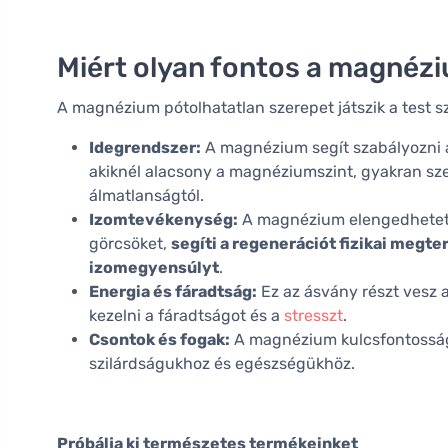
Miért olyan fontos a magnéz
A magnézium pótolhatatlan szerepet játszik a test
Idegrendszer:
A magnézium segít szabályozni az
akiknél alacsony a magnéziumszint, gyakran sz
álmatlanságtól.
Izomtevékenység:
A magnézium elengedhetet
görcsöket,
segíti a regenerációt fizikai megter
izomegyensúlyt
.
Energia és fáradtság:
Ez az ásvány részt vesz 
kezelni a fáradtságot és a
stresszt
.
Csontok és fogak:
A magnézium kulcsfontosságú
szilárdságukhoz és egészségükhöz.
Próbálja ki természetes termékeinket