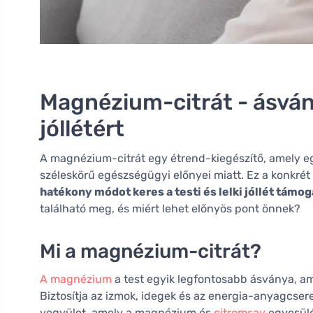
Magnézium-citrát - ásván
jóllétért
A magnézium-citrát egy étrend-kiegészítő, amely e
széleskörű egészségügyi előnyei miatt. Ez a konk
hatékony módot keres a testi és lelki jóllét támo
található meg, és miért lehet előnyös pont önnek?
Mi a magnézium-citrát?
A magnézium
a test egyik legfontosabb ásványa, am
Biztosítja az izmok, idegek és az energia-anyagcse
vegyület, amely a magnézium és
citromsav
egyesülés