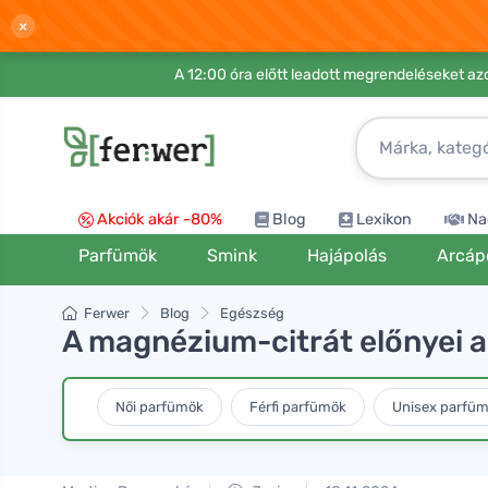
×
A 12:00 óra előtt leadott megrendeléseket azo
Akciók akár -80%
Blog
Lexikon
Na
Parfümök
Smink
Hajápolás
Arcáp
Ferwer
Blog
Egészség
A magnézium-citrát előnyei a
Női parfümök
Férfi parfümök
Unisex parfü