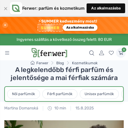
×
Ferwer: parfüm és kozmetikum
Az alkalmazásba
⚡
SUMMER kedvezmény most!
×
SUMMER
Az alkalmazásba
Ingyenes szállítás a következő összeg felett: 80 EUR
0
Ferwer
Blog
Kozmetikumok
A legkelendőbb férfi parfüm és
jelentősége a mai férfiak számára
Női parfümök
Férfi parfümök
Unisex parfümök
L
Martina Domanská
10 min
15.8.2025