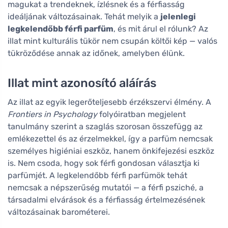
magukat a trendeknek, ízlésnek és a férfiasság
ideáljának változásainak. Tehát melyik a
jelenlegi
legkelendőbb férfi parfüm
, és mit árul el rólunk? Az
illat mint kulturális tükör nem csupán költői kép — valós
tükröződése annak az időnek, amelyben élünk.
Illat mint azonosító aláírás
Az illat az egyik legerőteljesebb érzékszervi élmény. A
Frontiers in Psychology
folyóiratban megjelent
tanulmány szerint a szaglás szorosan összefügg az
emlékezettel és az érzelmekkel, így a parfüm nemcsak
személyes higiéniai eszköz, hanem önkifejezési eszköz
is. Nem csoda, hogy sok férfi gondosan választja ki
parfümjét. A legkelendőbb férfi parfümök tehát
nemcsak a népszerűség mutatói — a férfi psziché, a
társadalmi elvárások és a férfiasság értelmezésének
változásainak barométerei.