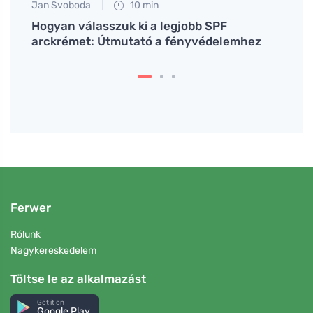
Jan Svoboda
10 min
Anna 
Hogyan válasszuk ki a legjobb SPF
A sze
arckrémet: Útmutató a fényvédelemhez
egész
Ferwer
Rólunk
Nagykereskedelem
Töltse le az alkalmazást
Get it on
Google Play