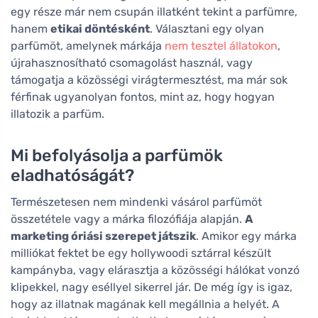
egy része már nem csupán illatként tekint a parfümre,
hanem
etikai döntésként
. Választani egy olyan
parfümöt, amelynek márkája
nem tesztel állatokon
,
újrahasznosítható csomagolást használ, vagy
támogatja a közösségi virágtermesztést, ma már sok
férfinak ugyanolyan fontos, mint az, hogy hogyan
illatozik a parfüm.
Mi befolyásolja a parfümök
eladhatóságát?
Természetesen nem mindenki vásárol parfümöt
összetétele vagy a márka filozófiája alapján.
A
marketing óriási szerepet játszik
. Amikor egy márka
milliókat fektet be egy hollywoodi sztárral készült
kampányba, vagy elárasztja a közösségi hálókat vonzó
klipekkel, nagy eséllyel sikerrel jár. De még így is igaz,
hogy az illatnak magának kell megállnia a helyét. A