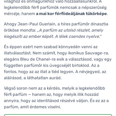
világhoz és önmagunkhoz való hozzáállásunkról. A
legkelendőbb férfi parfümök nemcsak a népszerűség
mércéje, hanem
a mai kor férfiideáljának tükörképe
.
Ahogy Jean-Paul Guerlain, a híres parfümőr dinasztia
örököse mondta:
„A parfüm az utolsó részlet, amely
kiegészíti az ember képét. A lélek csendes nyelve."
És éppen ezért nem szabad könnyedén venni az
illatválasztást. Nem számít, hogy ikonikus Sauvage-ra,
elegáns Bleu de Chanel-re esik a választásod, vagy egy
független parfümőr kis üvegcséjét birtoklod. Az a
fontos, hogy az az illat a tiéd legyen. A névjegyed, az
aláírásod, a láthatatlan aurád.
Végső soron nem az a kérdés, melyik a legkelendőbb
férfi parfüm — hanem az, hogy melyik illik hozzád
annyira, hogy az identitásod részévé váljon. És ez az a
parfüm, amit érdemes viselni.