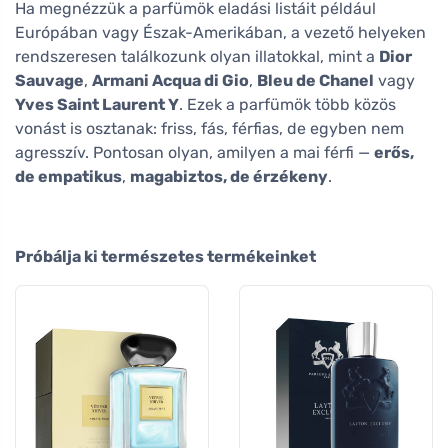
Ha megnézzük a parfümök eladási listáit például
Európában vagy Észak-Amerikában, a vezető helyeken
rendszeresen találkozunk olyan illatokkal, mint a
Dior
Sauvage
,
Armani Acqua di Gio
,
Bleu de Chanel
vagy
Yves Saint Laurent Y
. Ezek a parfümök több közös
vonást is osztanak: friss, fás, férfias, de egyben nem
agresszív. Pontosan olyan, amilyen a mai férfi —
erős,
de empatikus
,
magabiztos, de érzékeny
.
Próbálja ki természetes termékeinket