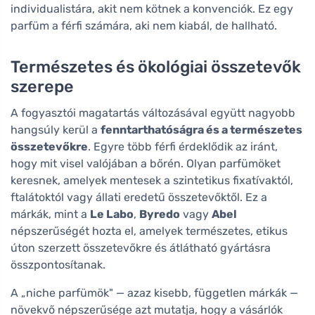
individualistára, akit nem kötnek a konvenciók. Ez egy
parfüm a férfi számára, aki nem kiabál, de hallható.
Természetes és ökológiai összetevők
szerepe
A fogyasztói magatartás változásával együtt nagyobb
hangsúly kerül a
fenntarthatóságra és a természetes
összetevőkre
. Egyre több férfi érdeklődik az iránt,
hogy mit visel valójában a bőrén. Olyan parfümöket
keresnek, amelyek mentesek a szintetikus fixatívaktól,
ftalátoktól vagy állati eredetű összetevőktől. Ez a
márkák, mint a
Le Labo
,
Byredo
vagy
Abel
népszerűségét hozta el, amelyek természetes, etikus
úton szerzett összetevőkre és átlátható gyártásra
összpontosítanak.
A „niche parfümök" — azaz kisebb, független márkák —
növekvő népszerűsége azt mutatja, hogy a vásárlók