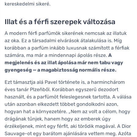
kereskedelmi sikeré.
Illat és a férfi szerepek változása
A modern férfi parfümök sikerének nemcsak az illatuk
az oka. Ez a társadalmi elvárások átalakulása is. Míg
korábban a parfüm inkább luxusnak számított a férfiak
számára, ma már a mindennapi ápolás része.
A
megjelenés és az illat ápolása már nem tabu vagy
gyengeség — a magabiztosság normális része.
Ezt támasztja alá Pavel története is, a harminchárom
éves tanár Plzeňből. Korábban egyszerű dezodort
használt, és a parfümöt feleslegesnek tartotta. A válása
után azonban elkezdett többet gondolkodni azon,
hogyan hat a környezetére. „Nem az volt a célom, hogy
drágának tűnjek, hanem hogy az emberek úgy
érzékeljenek, mint egy férfit, aki törődik magával. A Dior
Sauvage-ot egy barátom ajánlására vettem meg. Azóta