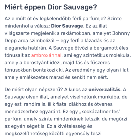
Miért éppen Dior Sauvage?
Az elmúlt öt év legkelendőbb férfi parfümje? Szinte
mindenhol a válasz:
Dior Sauvage
. Ez az illat
világszerte megjelenik a reklámokban, amelyet Johnny
Depp arca szimbolizál — egy férfi a lázadás és az
elegancia határán. A Sauvage ötvözi a bergamott éles
tónusait az
ambroxánnal
, ami egy szintetikus molekula,
amely a borostyánt idézi, majd fás és fűszeres
tónusokban bontakozik ki. Az eredmény egy olyan illat,
amely emlékezetes marad és senkit nem sért.
De miért olyan népszerű? A kulcs az
univerzalitás
. A
Sauvage olyan illat, amelyet viselhetünk munkába, de
egy esti randira is. Illik fiatal diákhoz és ötvenes
menedzserhez egyaránt. Ez egy „kockázatmentes"
parfüm, amely szinte mindenkinek tetszik, de megőrzi
az egyéniséget is. Ez a kivételesség és
megközelíthetőség közötti egyensúly teszi