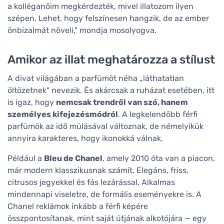
a kolléganőim megkérdezték, mivel illatozom ilyen
szépen. Lehet, hogy felszínesen hangzik, de az ember
önbizalmát növeli," mondja mosolyogva.
Amikor az illat meghatározza a stílust
A divat világában a parfümöt néha „láthatatlan
öltözetnek" nevezik. És akárcsak a ruházat esetében, itt
is igaz, hogy
nemcsak trendről van szó, hanem
személyes kifejezésmódról
. A legkelendőbb férfi
parfümök az idő múlásával változnak, de némelyikük
annyira karakteres, hogy ikonokká válnak.
Például a
Bleu de Chanel
, amely 2010 óta van a piacon,
már modern klasszikusnak számít. Elegáns, friss,
citrusos jegyekkel és fás lezárással. Alkalmas
mindennapi viseletre, de formális eseményekre is. A
Chanel reklámok inkább a férfi képére
összpontosítanak, mint saját útjának alkotójára — egy