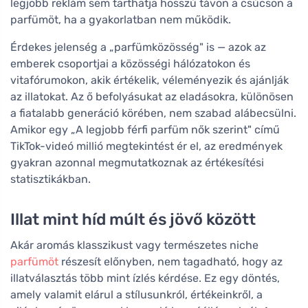
legjobb reklám sem tarthatja hosszú távon a csúcson a
parfümöt, ha a gyakorlatban nem működik.
Érdekes jelenség a „parfümközösség" is — azok az
emberek csoportjai a közösségi hálózatokon és
vitafórumokon, akik értékelik, véleményezik és ajánlják
az illatokat. Az ő befolyásukat az eladásokra, különösen
a fiatalabb generáció körében, nem szabad alábecsülni.
Amikor egy „A legjobb férfi parfüm nők szerint" című
TikTok-videó millió megtekintést ér el, az eredmények
gyakran azonnal megmutatkoznak az értékesítési
statisztikákban.
Illat mint híd múlt és jövő között
Akár aromás klasszikust vagy természetes niche
parfümöt
részesít előnyben, nem tagadható, hogy az
illatválasztás több mint ízlés kérdése. Ez egy döntés,
amely valamit elárul a stílusunkról, értékeinkről, a