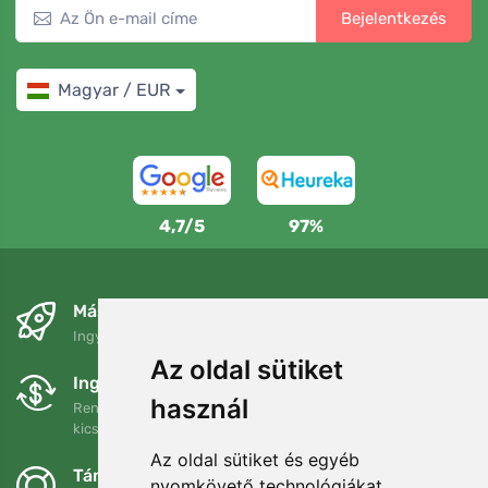
Bejelentkezés
Magyar / EUR
4,7/5
97%
Másnapra és ingyenesen
Ingyenes szállítás a következő összeg felett: 80 EUR
Az oldal sütiket
Ingyenes csere és visszaküldés
használ
Rendelését 90 napon belül bármikor visszaküldheti vagy
kicserélheti.
Az oldal sütiket és egyéb
Támogatjuk a Trees.org-ot
nyomkövető technológiákat