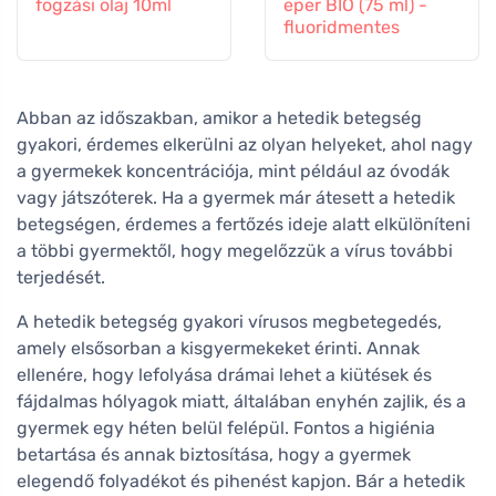
fogzási olaj 10ml
eper BIO (75 ml) -
fluoridmentes
Abban az időszakban, amikor a hetedik betegség
gyakori, érdemes elkerülni az olyan helyeket, ahol nagy
a gyermekek koncentrációja, mint például az óvodák
vagy játszóterek. Ha a gyermek már átesett a hetedik
betegségen, érdemes a fertőzés ideje alatt elkülöníteni
a többi gyermektől, hogy megelőzzük a vírus további
terjedését.
A hetedik betegség gyakori vírusos megbetegedés,
amely elsősorban a kisgyermekeket érinti. Annak
ellenére, hogy lefolyása drámai lehet a kiütések és
fájdalmas hólyagok miatt, általában enyhén zajlik, és a
gyermek egy héten belül felépül. Fontos a higiénia
betartása és annak biztosítása, hogy a gyermek
elegendő folyadékot és pihenést kapjon. Bár a hetedik