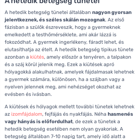
A hetedik betegség tünetei
A hetedik betegség tünetei általában
nagyon gyorsan
jelentkeznek, és széles skálán mozognak
. Az első
fázisban a szülők észreveszik, hogy a gyermeknek
emelkedett a testhőmérséklete, ami akár lázzá is
fokozódhat. A gyermek ingerlékeny, fáradt lehet, és
elutasíthatja az ételt. A hetedik betegség tipikus tünete
azonban a
kiütés
, amely először a tenyéren, a talpakon
és a száj körül jelenik meg. Ezek a kiütések apró
hólyagokká alakulhatnak, amelyek fájdalmasak lehetnek
a gyermek számára, különösen, ha a szájban vagy a
nyelven jelennek meg, ami nehézséget okozhat az
evésben és ivásban.
A kiütések és hólyagok mellett további tünetek lehetnek
az
izomfájdalom
, fejfájás és nyakfájás. Néha
hasmenés
vagy hányás is előfordulhat
, de ezek a tünetek a
hetedik betegség esetében nem olyan gyakoriak. A
betegség általában 7-10 napig tart, amely idő alatt a