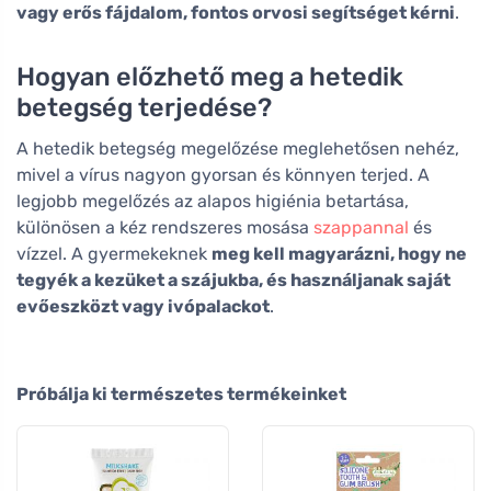
vagy erős fájdalom, fontos orvosi segítséget kérni
.
Hogyan előzhető meg a hetedik
betegség terjedése?
A hetedik betegség megelőzése meglehetősen nehéz,
mivel a vírus nagyon gyorsan és könnyen terjed. A
legjobb megelőzés az alapos higiénia betartása,
különösen a kéz rendszeres mosása
szappannal
és
vízzel. A gyermekeknek
meg kell magyarázni, hogy ne
tegyék a kezüket a szájukba, és használjanak saját
evőeszközt vagy ivópalackot
.
Próbálja ki természetes termékeinket