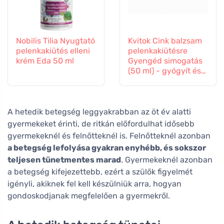
Nobilis Tilia Nyugtató
Kvitok Cink balzsam
pelenkakiütés elleni
pelenkakiütésre
krém Eda 50 ml
Gyengéd simogatás
(50 ml) - gyógyít és
megnyugtat
A hetedik betegség leggyakrabban az öt év alatti
gyermekeket érinti, de ritkán előfordulhat idősebb
gyermekeknél és felnőtteknél is. Felnőtteknél azonban
a betegség lefolyása gyakran enyhébb, és sokszor
teljesen tünetmentes marad
. Gyermekeknél azonban
a betegség kifejezettebb, ezért a szülők figyelmét
igényli, akiknek fel kell készülniük arra, hogyan
gondoskodjanak megfelelően a gyermekről.