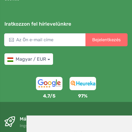
Iratkozzon fel hírlevelünkre
Bejelentkezés
Magyar / EUR
4,7/5
97%
Másnapra és ingyenesen
Ingyenes szállítás a következő összeg felett: 80 EUR