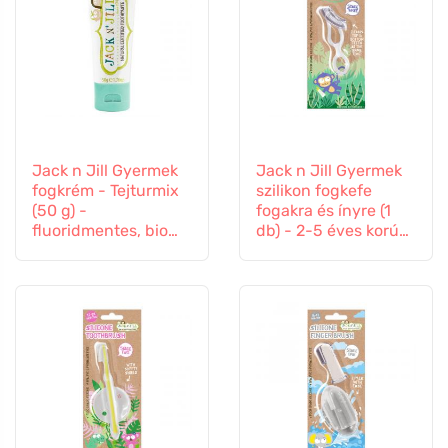
Jack n Jill Gyermek
Jack n Jill Gyermek
fogkrém - Tejturmix
szilikon fogkefe
(50 g) -
fogakra és ínyre (1
fluoridmentes, bio
db) - 2-5 éves korú
körömvirág
gyermekek számára
kivonattal