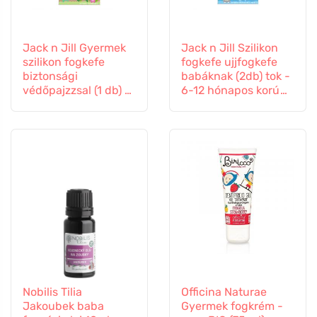
Jack n Jill Gyermek
Jack n Jill Szilikon
szilikon fogkefe
fogkefe ujjfogkefe
biztonsági
babáknak (2db) tok -
védőpajzzsal (1 db) -
6-12 hónapos korú
1-2 éves korú
gyermekek számára
gyermekek részére
Nobilis Tilia
Officina Naturae
Jakoubek baba
Gyermek fogkrém -