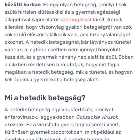
közötti korban
. Ez egy olyan betegség, amelyet sok
szülő hirtelen kiütésekkel és a gyermek egészségi
állapotával kapcsolatos
szorongással
társít. Annak
ellenére, hogy viszonylag gyakori betegségről van szó,
sok szülő először találkozik vele, ami bizonytalanságot
okozhat. A hetedik betegségnek bár látványos tünetei
vannak, a legtöbb esetben nem igényel bonyolult
kezelést, és a gyermek néhány nap alatt felépül. Ebben
a cikkben részletesen bemutatjuk, hogy mit foglal
magában a hetedik betegség, mik a tünetei, és hogyan
kell ápolni a gyermeket a betegség alatt.
Mi a hetedik betegség?
A hetedik betegség egy vírusfertőzés, amelyet
enterovírusok, leggyakrabban
Coxsackie vírusok
okoznak. Ez a vírusfajta gyors terjedéséről ismert,
különösen gyermekcsoportokban, mint például az
óvodák vagy játszóterek. A hetedik betegség