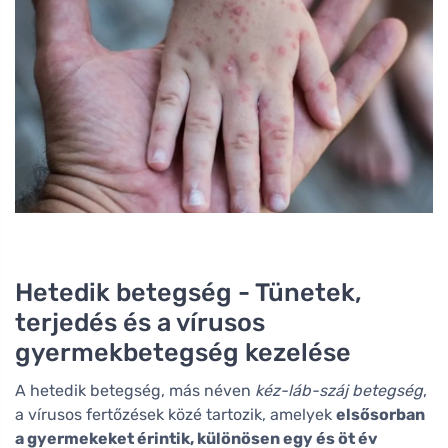
Hetedik betegség - Tünetek,
terjedés és a vírusos
gyermekbetegség kezelése
A hetedik betegség, más néven
kéz-láb-száj betegség
,
a vírusos fertőzések közé tartozik, amelyek
elsősorban
a gyermekeket érintik, különösen egy és öt év