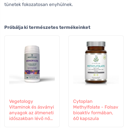
tünetek fokozatosan enyhülnek.
Próbálja ki természetes termékeinket
Vegetology
Cytoplan
Vitaminok és ásványi
Methylfolate - Folsav
anyagok az átmeneti
bioaktív formában,
időszakban lévő nők
60 kapszula
számára, 60