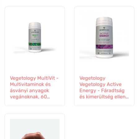
kapszula
Vegetology MultiVit -
Vegetology
Multivitaminok és
Vegetology Active
ásványi anyagok
Energy - Fáradtság
vegánoknak, 60
és kimerültség ellen,
tabletta
60 kapszula