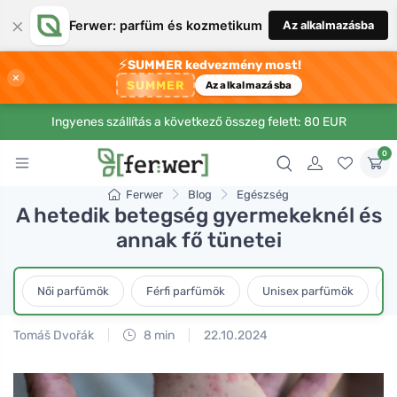
×
Ferwer: parfüm és kozmetikum
Az alkalmazásba
⚡
SUMMER kedvezmény most!
×
SUMMER
Az alkalmazásba
Ingyenes szállítás a következő összeg felett: 80 EUR
0
Ferwer
Blog
Egészség
A hetedik betegség gyermekeknél és
annak fő tünetei
Női parfümök
Férfi parfümök
Unisex parfümök
L
Tomáš Dvořák
8 min
22.10.2024