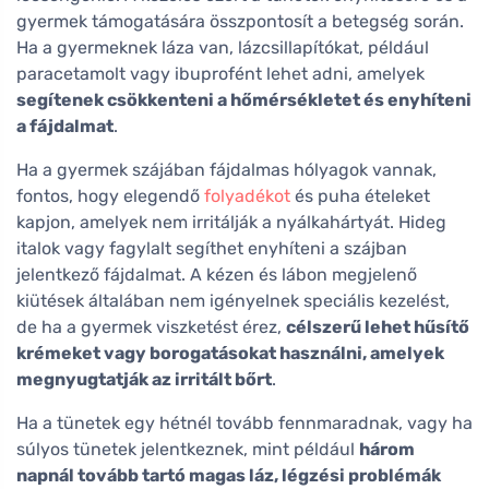
gyermek támogatására összpontosít a betegség során.
Ha a gyermeknek láza van, lázcsillapítókat, például
paracetamolt vagy ibuprofént lehet adni, amelyek
segítenek csökkenteni a hőmérsékletet és enyhíteni
a fájdalmat
.
Ha a gyermek szájában fájdalmas hólyagok vannak,
fontos, hogy elegendő
folyadékot
és puha ételeket
kapjon, amelyek nem irritálják a nyálkahártyát. Hideg
italok vagy fagylalt segíthet enyhíteni a szájban
jelentkező fájdalmat. A kézen és lábon megjelenő
kiütések általában nem igényelnek speciális kezelést,
de ha a gyermek viszketést érez,
célszerű lehet hűsítő
krémeket vagy borogatásokat használni, amelyek
megnyugtatják az irritált bőrt
.
Ha a tünetek egy hétnél tovább fennmaradnak, vagy ha
súlyos tünetek jelentkeznek, mint például
három
napnál tovább tartó magas láz, légzési problémák