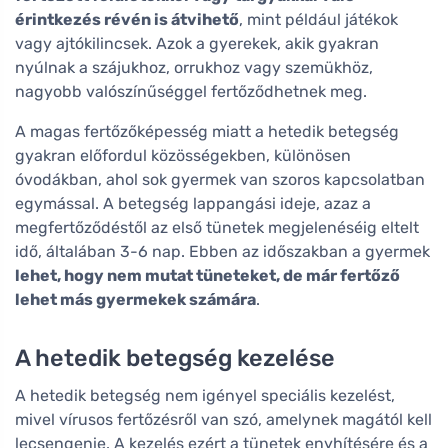
érintkezés révén is átvihető
, mint például játékok
vagy ajtókilincsek. Azok a gyerekek, akik gyakran
nyúlnak a szájukhoz, orrukhoz vagy szemükhöz,
nagyobb valószínűséggel fertőződhetnek meg.
A magas fertőzőképesség miatt a hetedik betegség
gyakran előfordul közösségekben, különösen
óvodákban, ahol sok gyermek van szoros kapcsolatban
egymással. A betegség lappangási ideje, azaz a
megfertőződéstől az első tünetek megjelenéséig eltelt
idő, általában 3-6 nap. Ebben az időszakban a gyermek
lehet, hogy nem mutat tüneteket, de már fertőző
lehet más gyermekek számára
.
A hetedik betegség kezelése
A hetedik betegség nem igényel speciális kezelést,
mivel vírusos fertőzésről van szó, amelynek magától kell
lecsengenie. A kezelés ezért a tünetek enyhítésére és a