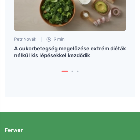
Petr Novák
9 min
Petr N
ha a
A cukorbetegség megelőzése extrém diéták
Mode
nélkül kis lépésekkel kezdődik
memó
Ferwer