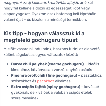
megnyitni az új kulináris kreativitás ajtaját
, anélkül
hogy fel kellene áldozni az egészséget, időt vagy
alapanyagokat. Gyakran csak bátorság kell kipróbálni
valami újat – és bizalom a minőségi termékben.
Kis tipp - hogyan válasszuk ki a
megfelelő gochugaru típust
Mielőtt vásárolni indulnánk, hasznos tudni az alapvető
különbségeket az egyes változatok között:
Durva chili pelyhek (coarse gochugaru)
– ideális
kimchihez, látványosan vonzó, enyhén csípős
Finomra őrölt chili (fine gochugaru)
– pasztákhoz,
szószokhoz és
pácokhoz
alkalmas
Extra csípős fajták (spicy gochugaru)
– kevésbé
gyakoriak, de kiválóak a valóban csípős ételek
szerelmeseinek