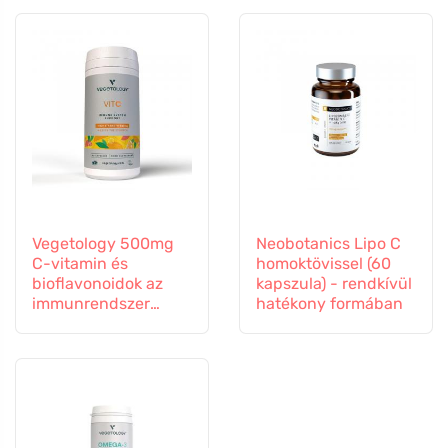
Vegetology 500mg
Neobotanics Lipo C
C-vitamin és
homoktövissel (60
bioflavonoidok az
kapszula) - rendkívül
immunrendszer
hatékony formában
támogatására, 60
kapszula