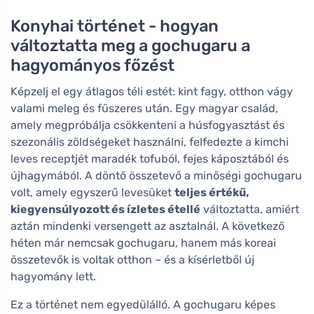
Konyhai történet - hogyan
változtatta meg a gochugaru a
hagyományos főzést
Képzelj el egy átlagos téli estét: kint fagy, otthon vágy
valami meleg és fűszeres után. Egy magyar család,
amely megpróbálja csökkenteni a húsfogyasztást és
szezonális zöldségeket használni, felfedezte a kimchi
leves receptjét maradék tofuból, fejes káposztából és
újhagymából. A döntő összetevő a minőségi gochugaru
volt, amely egyszerű levesüket
teljes értékű,
kiegyensúlyozott és ízletes étellé
változtatta, amiért
aztán mindenki versengett az asztalnál. A következő
héten már nemcsak gochugaru, hanem más koreai
összetevők is voltak otthon – és a kísérletből új
hagyomány lett.
Ez a történet nem egyedülálló. A gochugaru képes