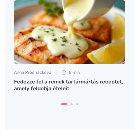
Anna Procházková
8 min
Petr N
 edzd
Fedezze fel a remek tartármártás receptet,
Hogya
amely feldobja ételeit
memór