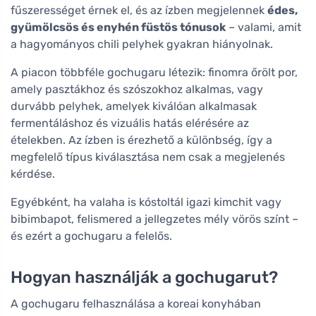
fűszerességet érnek el, és az ízben megjelennek
édes,
gyümölcsös és enyhén füstös tónusok
– valami, amit
a hagyományos chili pelyhek gyakran hiányolnak.
A piacon többféle gochugaru létezik: finomra őrölt por,
amely pasztákhoz és szószokhoz alkalmas, vagy
durvább pelyhek, amelyek kiválóan alkalmasak
fermentáláshoz és vizuális hatás elérésére az
ételekben. Az ízben is érezhető a különbség, így a
megfelelő típus kiválasztása nem csak a megjelenés
kérdése.
Egyébként, ha valaha is kóstoltál igazi kimchit vagy
bibimbapot, felismered a jellegzetes mély vörös színt –
és ezért a gochugaru a felelős.
Hogyan használják a gochugarut?
A gochugaru felhasználása a koreai konyhában