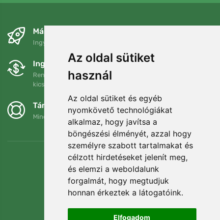
Másnapra és ingyenesen
Ingyenes szállítás a következő összeg felett: 80 EUR
Az oldal sütiket
Ingyenes csere és visszaküldés
használ
Rendelését 90 napon belül bármikor visszaküldheti vagy
kicserélheti.
Az oldal sütiket és egyéb
Támogatjuk a Trees.org-ot
nyomkövető technológiákat
Minden megrendelésért ültetünk egy fát! Bővebben
Rólunk
.
alkalmaz, hogy javítsa a
böngészési élményét, azzal hogy
személyre szabott tartalmakat és
célzott hirdetéseket jelenít meg,
és elemzi a weboldalunk
forgalmát, hogy megtudjuk
honnan érkeztek a látogatóink.
Elfogadom