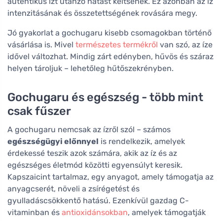
autentikus ízt utánzó hatást keltsenek. Ez azonban az íz
intenzitásának és összetettségének rovására megy.
Jó gyakorlat a gochugaru kisebb csomagokban történő
vásárlása is. Mivel
természetes termékről
van szó, az íze
idővel változhat. Mindig zárt edényben, hűvös és száraz
helyen tároljuk – lehetőleg hűtőszekrényben.
Gochugaru és egészség - több mint
csak fűszer
A gochugaru nemcsak az ízről szól – számos
egészségügyi előnnyel
is rendelkezik, amelyek
érdekessé teszik azok számára, akik az íz és az
egészséges életmód közötti egyensúlyt keresik.
Kapszaicint tartalmaz, egy anyagot, amely támogatja az
anyagcserét, növeli a zsírégetést és
gyulladáscsökkentő hatású. Ezenkívül gazdag C-
vitaminban és
antioxidánsokban
, amelyek támogatják