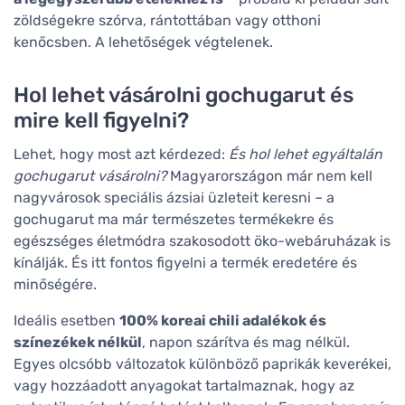
zöldségekre szórva, rántottában vagy otthoni
kenőcsben. A lehetőségek végtelenek.
Hol lehet vásárolni gochugarut és
mire kell figyelni?
Lehet, hogy most azt kérdezed:
És hol lehet egyáltalán
gochugarut vásárolni?
Magyarországon már nem kell
nagyvárosok speciális ázsiai üzleteit keresni – a
gochugarut ma már természetes termékekre és
egészséges életmódra szakosodott öko-webáruházak is
kínálják. És itt fontos figyelni a termék eredetére és
minőségére.
Ideális esetben
100% koreai chili adalékok és
színezékek nélkül
, napon szárítva és mag nélkül.
Egyes olcsóbb változatok különböző paprikák keverékei,
vagy hozzáadott anyagokat tartalmaznak, hogy az