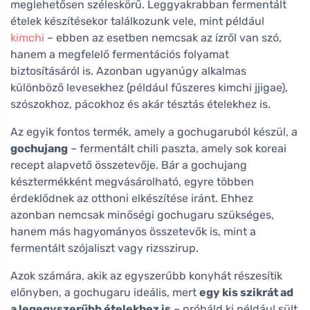
meglehetősen széleskörű. Leggyakrabban fermentált
ételek készítésekor találkozunk vele, mint például
kimchi
– ebben az esetben nemcsak az ízről van szó,
hanem a megfelelő fermentációs folyamat
biztosításáról is. Azonban ugyanúgy alkalmas
különböző levesekhez (például fűszeres kimchi jjigae),
szószokhoz, pácokhoz és akár tésztás ételekhez is.
Az egyik fontos termék, amely a gochugaruból készül, a
gochujang
– fermentált chili paszta, amely sok koreai
recept alapvető összetevője. Bár a gochujang
késztermékként megvásárolható, egyre többen
érdeklődnek az otthoni elkészítése iránt. Ehhez
azonban nemcsak minőségi gochugaru szükséges,
hanem más hagyományos összetevők is, mint a
fermentált szójaliszt vagy rizsszirup.
Azok számára, akik az egyszerűbb konyhát részesítik
előnyben, a gochugaru ideális, mert
egy kis szikrát ad
a legegyszerűbb ételekhez is
– próbáld ki például sült