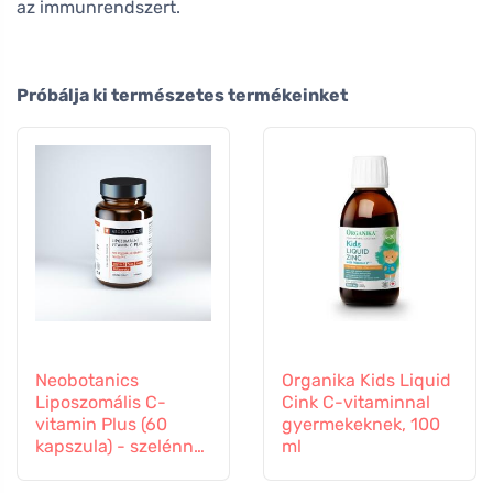
az immunrendszert.
Próbálja ki természetes termékeinket
Neobotanics
Organika Kids Liquid
Liposzomális C-
Cink C-vitaminnal
vitamin Plus (60
gyermekeknek, 100
kapszula) - szelénnel
ml
és cinkkel