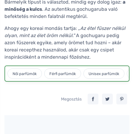
Bármelyik típust is választod, mindig egy dolog igaz:
a
minőség a kulcs
. Az autentikus gochugaruba való
befektetés minden falatnál megtérül.
Ahogy egy koreai mondás tartja:
„Az étel fűszer nélkül
olyan, mint az élet öröm nélkül."
A gochugaru pedig
azon fűszerek egyike, amely örömet tud hozni – akár
koreai recepthez használod, akár csak egy csipet
inspirációként a mindennapi főzéshez.
Női parfümök
Férfi parfümök
Unisex parfümök
L
Megosztás