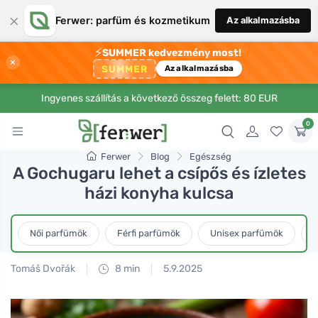
×
Ferwer: parfüm és kozmetikum
Az alkalmazásba
⚡
SUMMER kedvezmény most!
×
SUMMER
Az alkalmazásba
Ingyenes szállítás a következő összeg felett: 80 EUR
0
Ferwer
Blog
Egészség
A Gochugaru lehet a csípős és ízletes
házi konyha kulcsa
Női parfümök
Férfi parfümök
Unisex parfümök
L
Tomáš Dvořák
8 min
5.9.2025