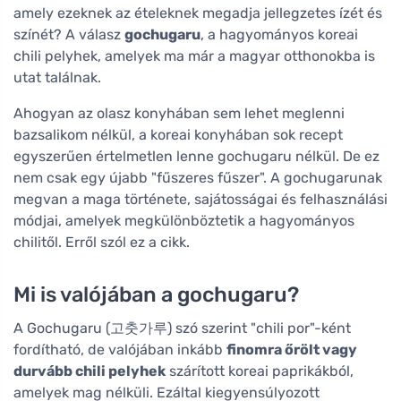
amely ezeknek az ételeknek megadja jellegzetes ízét és
színét? A válasz
gochugaru
, a hagyományos koreai
chili pelyhek, amelyek ma már a magyar otthonokba is
utat találnak.
Ahogyan az olasz konyhában sem lehet meglenni
bazsalikom nélkül, a koreai konyhában sok recept
egyszerűen értelmetlen lenne gochugaru nélkül. De ez
nem csak egy újabb "fűszeres fűszer". A gochugarunak
megvan a maga története, sajátosságai és felhasználási
módjai, amelyek megkülönböztetik a hagyományos
chilitől. Erről szól ez a cikk.
Mi is valójában a gochugaru?
A Gochugaru (고춧가루) szó szerint "chili por"-ként
fordítható, de valójában inkább
finomra őrölt vagy
durvább chili pelyhek
szárított koreai paprikákból,
amelyek mag nélküli. Ezáltal kiegyensúlyozott