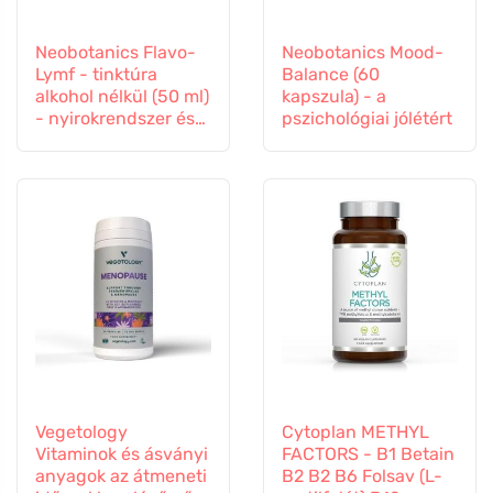
Neobotanics Flavo-
Neobotanics Mood-
Lymf - tinktúra
Balance (60
alkohol nélkül (50 ml)
kapszula) - a
- nyirokrendszer és
pszichológiai jólétért
érrendszer
Vegetology
Cytoplan METHYL
Vitaminok és ásványi
FACTORS - B1 Betain
anyagok az átmeneti
B2 B2 B6 Folsav (L-