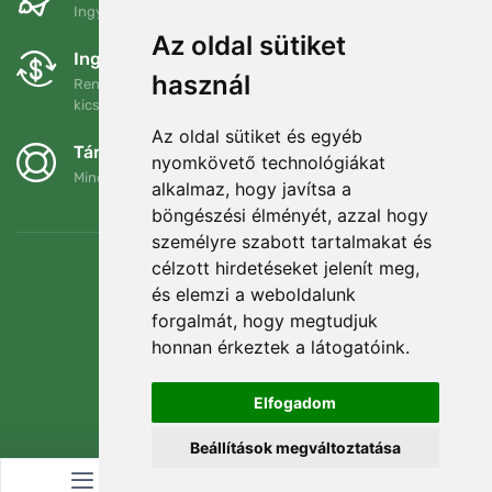
Ingyenes szállítás a következő összeg felett: 80 EUR
Az oldal sütiket
Ingyenes csere és visszaküldés
használ
Rendelését 90 napon belül bármikor visszaküldheti vagy
kicserélheti.
Az oldal sütiket és egyéb
Támogatjuk a Trees.org-ot
nyomkövető technológiákat
Minden megrendelésért ültetünk egy fát! Bővebben
Rólunk
.
alkalmaz, hogy javítsa a
böngészési élményét, azzal hogy
személyre szabott tartalmakat és
célzott hirdetéseket jelenít meg,
és elemzi a weboldalunk
forgalmát, hogy megtudjuk
honnan érkeztek a látogatóink.
Elfogadom
Beállítások megváltoztatása
© Topshelf s.r.o. Minden jog fenntartva.