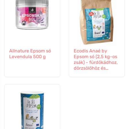
Allnature Epsom só
Ecodis Anaé by
Levendula 500 g
Epsom só (2,5 kg-os
zsák) - fürdőkádhoz,
dörzsölőhöz és
kertbe.