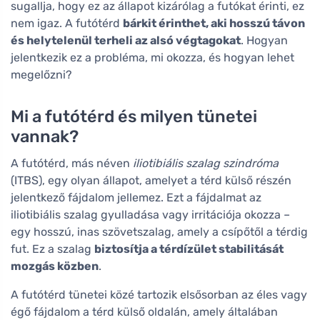
sugallja, hogy ez az állapot kizárólag a futókat érinti, ez
nem igaz. A futótérd
bárkit érinthet, aki hosszú távon
és helytelenül terheli az alsó végtagokat
. Hogyan
jelentkezik ez a probléma, mi okozza, és hogyan lehet
megelőzni?
Mi a futótérd és milyen tünetei
vannak?
A futótérd, más néven
iliotibiális szalag szindróma
(ITBS), egy olyan állapot, amelyet a térd külső részén
jelentkező fájdalom jellemez. Ezt a fájdalmat az
iliotibiális szalag gyulladása vagy irritációja okozza –
egy hosszú, inas szövetszalag, amely a csípőtől a térdig
fut. Ez a szalag
biztosítja a térdízület stabilitását
mozgás közben
.
A futótérd tünetei közé tartozik elsősorban az éles vagy
égő fájdalom a térd külső oldalán, amely általában