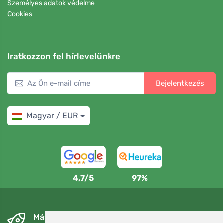
Személyes adatok védelme
Cookies
Iratkozzon fel hírlevelünkre
Bejelentkezés
Magyar / EUR
4,7/5
97%
Másnapra és ingyenesen