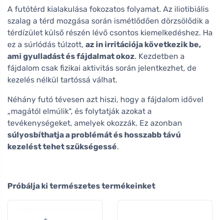
A futótérd kialakulása fokozatos folyamat. Az iliotibiális
szalag a térd mozgása során ismétlődően dörzsölődik a
térdízület külső részén lévő csontos kiemelkedéshez. Ha
ez a súrlódás túlzott,
az in irritációja következik be,
ami gyulladást és fájdalmat okoz
. Kezdetben a
fájdalom csak fizikai aktivitás során jelentkezhet, de
kezelés nélkül tartóssá válhat.
Néhány futó tévesen azt hiszi, hogy a fájdalom idővel
„magától elmúlik", és folytatják azokat a
tevékenységeket, amelyek okozzák. Ez azonban
súlyosbíthatja a problémát és hosszabb távú
kezelést tehet szükségessé
.
Próbálja ki természetes termékeinket