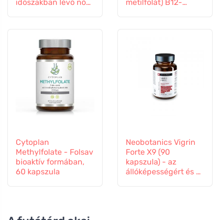
időszakban lévő nők
metilfolát) B12-
számára, 60
vitamin és cink, 60
kapszula
kapszula
Cytoplan
Neobotanics Vigrin
Methylfolate - Folsav
Forte X9 (90
bioaktív formában,
kapszula) - az
60 kapszula
állóképességért és a
vitalitásért