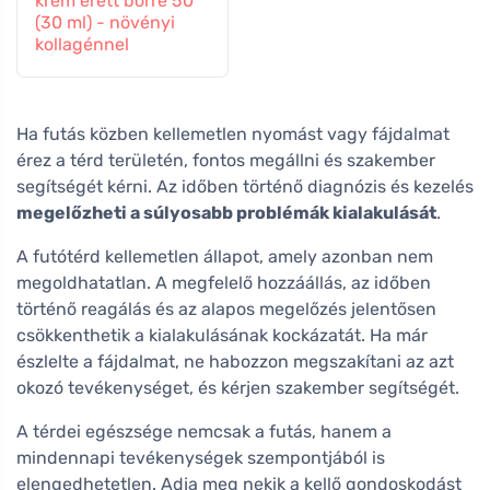
krém érett bőrre 50
(30 ml) - növényi
kollagénnel
Ha futás közben kellemetlen nyomást vagy fájdalmat
érez a térd területén, fontos megállni és szakember
segítségét kérni. Az időben történő diagnózis és kezelés
megelőzheti a súlyosabb problémák kialakulását
.
A futótérd kellemetlen állapot, amely azonban nem
megoldhatatlan. A megfelelő hozzáállás, az időben
történő reagálás és az alapos megelőzés jelentősen
csökkenthetik a kialakulásának kockázatát. Ha már
észlelte a fájdalmat, ne habozzon megszakítani az azt
okozó tevékenységet, és kérjen szakember segítségét.
A térdei egészsége nemcsak a futás, hanem a
mindennapi tevékenységek szempontjából is
elengedhetetlen. Adja meg nekik a kellő gondoskodást