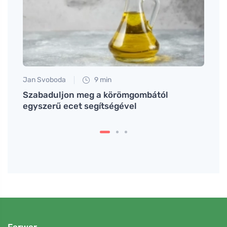
Jan Svoboda
9 min
Tomáš
Szabaduljon meg a körömgombától
Hogya
egyszerű ecet segítségével
lenyű
Ferwer