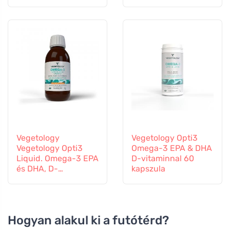
tabletta
folyékony 150 ml,
ízesítetlen
Vegetology
Vegetology Opti3
Vegetology Opti3
Omega-3 EPA & DHA
Liquid. Omega-3 EPA
D-vitaminnal 60
és DHA, D-
kapszula
vitaminnal, 150 ml
Hogyan alakul ki a futótérd?