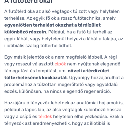
A futótérd okai
A futótérd oka az alsó végtagok túlzott vagy helytelen
terhelése. Az egyik fő ok a rossz futótechnika, amely
egyenlőtlen terhelést okozhat a térdízület
különböző részein
. Például, ha a futó túlterheli az
egyik lábát, vagy helytelenül helyezi a lábát a talajra, az
iliotibiális szalag túlterhelődhet.
Egy másik jelentős ok a nem megfelelő lábbeli. A régi
vagy rosszul választott
cipők
nem nyújtanak elegendő
támogatást és tompítást, ami
növeli a térdízület
túlterhelésének kockázatát
. Ugyanígy hozzájárulhat a
problémához a túlzottan megerőltető vagy egyoldalú
edzés, különösen, ha nincs elegendő regeneráció.
Hozzájáruló tényezők lehetnek az anatómiai hajlamok is,
például a lapos láb, az alsó végtagok különböző hossza
vagy a csípő és
térdek
helytelen elhelyezkedése. Ezek a
tényezők azt eredményezhetik, hogy az iliotibiális