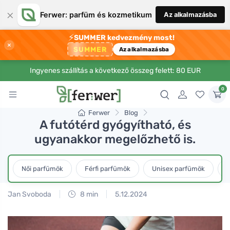
×
Ferwer: parfüm és kozmetikum
Az alkalmazásba
⚡
SUMMER kedvezmény most!
×
SUMMER
Az alkalmazásba
Ingyenes szállítás a következő összeg felett: 80 EUR
0
Ferwer
Blog
A futótérd gyógyítható, és
ugyanakkor megelőzhető is.
Női parfümök
Férfi parfümök
Unisex parfümök
L
Jan Svoboda
8 min
5.12.2024