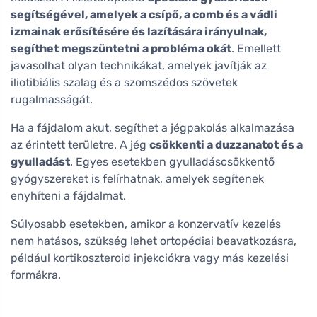
segítségével, amelyek a csípő, a comb és a vádli
izmainak erősítésére és lazítására irányulnak,
segíthet megszüntetni a probléma okát
. Emellett
javasolhat olyan technikákat, amelyek javítják az
iliotibiális szalag és a szomszédos szövetek
rugalmasságát.
Ha a fájdalom akut, segíthet a jégpakolás alkalmazása
az érintett területre. A jég
csökkenti a duzzanatot és a
gyulladást
. Egyes esetekben gyulladáscsökkentő
gyógyszereket is felírhatnak, amelyek segítenek
enyhíteni a fájdalmat.
Súlyosabb esetekben, amikor a konzervatív kezelés
nem hatásos, szükség lehet ortopédiai beavatkozásra,
például kortikoszteroid injekciókra vagy más kezelési
formákra.