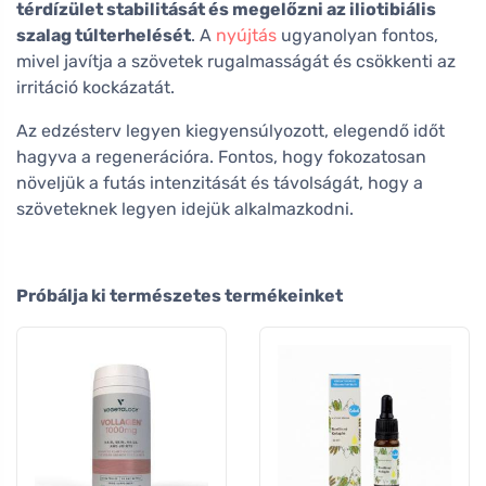
térdízület stabilitását és megelőzni az iliotibiális
szalag túlterhelését
. A
nyújtás
ugyanolyan fontos,
mivel javítja a szövetek rugalmasságát és csökkenti az
irritáció kockázatát.
Az edzésterv legyen kiegyensúlyozott, elegendő időt
hagyva a regenerációra. Fontos, hogy fokozatosan
növeljük a futás intenzitását és távolságát, hogy a
szöveteknek legyen idejük alkalmazkodni.
Próbálja ki természetes termékeinket