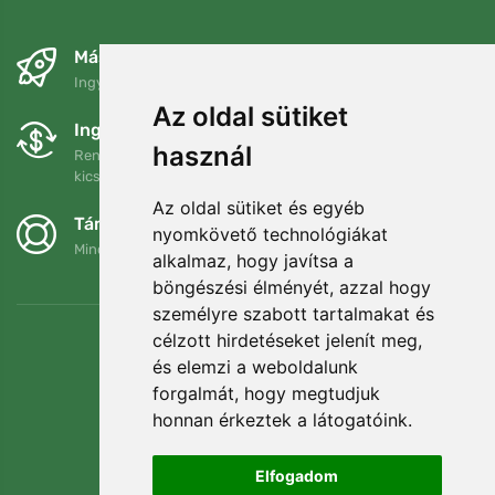
Másnapra és ingyenesen
Ingyenes szállítás a következő összeg felett: 80 EUR
Az oldal sütiket
Ingyenes csere és visszaküldés
használ
Rendelését 90 napon belül bármikor visszaküldheti vagy
kicserélheti.
Az oldal sütiket és egyéb
Támogatjuk a Trees.org-ot
nyomkövető technológiákat
Minden megrendelésért ültetünk egy fát! Bővebben
Rólunk
.
alkalmaz, hogy javítsa a
böngészési élményét, azzal hogy
személyre szabott tartalmakat és
célzott hirdetéseket jelenít meg,
és elemzi a weboldalunk
forgalmát, hogy megtudjuk
honnan érkeztek a látogatóink.
Elfogadom