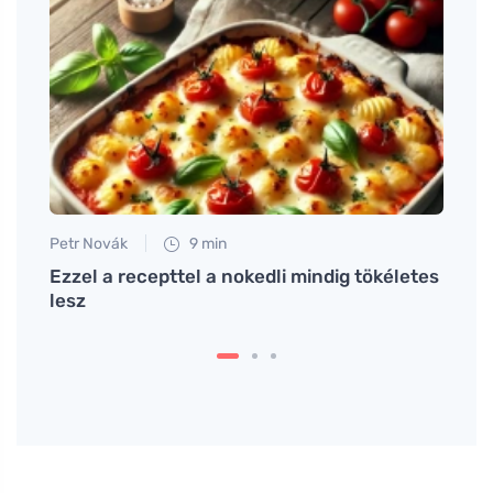
Petr Novák
9 min
Petr N
Ezzel a recepttel a nokedli mindig tökéletes
# Rez
lesz
egés