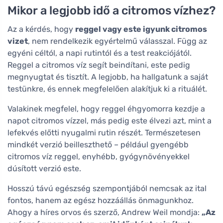
Mikor a legjobb idő a citromos vízhez?
Az a kérdés, hogy
reggel vagy este igyunk citromos
vizet
, nem rendelkezik egyértelmű válasszal. Függ az
egyéni céltól, a napi rutintól és a test reakciójától.
Reggel a citromos víz segít beindítani, este pedig
megnyugtat és tisztít. A legjobb, ha hallgatunk a saját
testünkre, és ennek megfelelően alakítjuk ki a rituálét.
Valakinek megfelel, hogy reggel éhgyomorra kezdje a
napot citromos vízzel, más pedig este élvezi azt, mint a
lefekvés előtti nyugalmi rutin részét. Természetesen
mindkét verzió beilleszthető – például gyengébb
citromos víz reggel, enyhébb, gyógynövényekkel
dúsított verzió este.
Hosszú távú egészség szempontjából nemcsak az ital
fontos, hanem az egész hozzáállás önmagunkhoz.
Ahogy a híres orvos és szerző, Andrew Weil mondja:
„Az