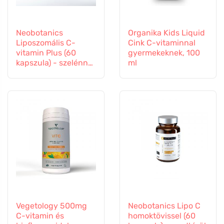
Neobotanics
Organika Kids Liquid
Liposzomális C-
Cink C-vitaminnal
vitamin Plus (60
gyermekeknek, 100
kapszula) - szelénnel
ml
és cinkkel
Vegetology 500mg
Neobotanics Lipo C
C-vitamin és
homoktövissel (60