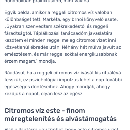
hónapokban praktikusabb, mint valaha.
Egyik példa, amikor a reggeli citromos víz valóban
különbséget tett, Markéta, egy brnoi könyvelő esete.
„Gyakran szenvedtem székrekedéstől és reggeli
fáradtságtól. Táplálkozási tanácsadóm javaslatára
kezdtem el minden reggel meleg citromos vizet inni
közvetlenül ébredés után. Néhány hét múlva javult az
emésztésem, és már reggel sokkal energikusabbnak
érzem magam," mondja.
Ráadásul, ha a reggeli citromos víz ivását kis rituálévá
tesszük, ez pszichológiai impulzus lehet a nap további
egészséges döntéseihez. Ahogy mondják, ahogy
kezdjük a napot, olyan lesz az egész.
Citromos víz este - finom
méregtelenítés és alvástámogatás
Első pillantásra úgy tűnhet, hogy este citromos vizet