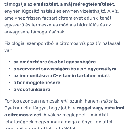
támogatja az
emésztést, a máj méregtelenítését
,
enyhén lúgosító hatású és enyhén vizelethajtó. A víz,
amelyhez frissen facsart citromlevet adunk, tehát
egyszerű és természetes módja a hidratálás és az
anyagcsere támogatásának.
Fiziológiai szempontból a citromos víz pozitív hatással
van:
az emésztésre és a bél egészségére
a szervezet savasságára és a pH egyensúlyra
az immunitásra a C-vitamin tartalom miatt
a bőr megjelenésére
a vesefunkcióra
Fontos azonban nemcsak
mit
iszunk, hanem
mikor
is.
Gyakran vita tárgya, hogy jobb-e
reggel vagy este inni
a citromos vizet
. A válasz meglephet – mindkét
lehetőségnek megvannak a maga előnyei, de attól
függ, mit várunk ettől a rituálétól.