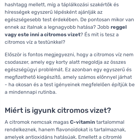
hashtagg mellett, míg a táplálkozási szakértők és
hírességek egyszerű lépésként ajánlják az
egészségesebb test érdekében. De pontosan mikor van
ennek az italnak a legnagyobb hatása? Jobb
reggel
vagy este inni a citromos vizet
? És mit is tesz a
citromos víz a testünkkel?
Először is fontos megjegyezni, hogy a citromos víz nem
csodaszer, amely egy korty alatt megoldja az összes
egészségügyi problémát. Ez azonban egy egyszerű és
megfizethető kiegészítő, amely számos előnnyel járhat
- ha okosan és a test igényeinek megfelelően építjük be
a mindennapi rutinba.
Miért is igyunk citromos vizet?
A citromok nemcsak magas
C-vitamin
tartalommal
rendelkeznek, hanem flavonoidokat is tartalmaznak,
amelyek antioxidáns hatásúak. Emellett a citromlé