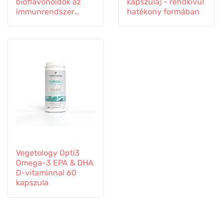
bioflavonoidok az
kapszula) - rendkívül
immunrendszer
hatékony formában
támogatására, 60
kapszula
Vegetology Opti3
Omega-3 EPA & DHA
D-vitaminnal 60
kapszula