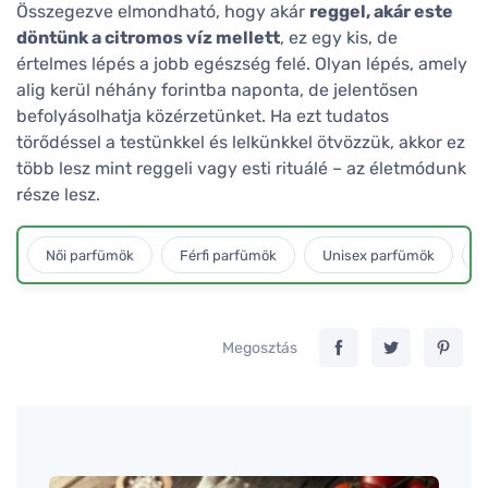
Összegezve elmondható, hogy akár
reggel, akár este
döntünk a citromos víz mellett
, ez egy kis, de
értelmes lépés a jobb egészség felé. Olyan lépés, amely
alig kerül néhány forintba naponta, de jelentősen
befolyásolhatja közérzetünket. Ha ezt tudatos
törődéssel a testünkkel és lelkünkkel ötvözzük, akkor ez
több lesz mint reggeli vagy esti rituálé – az életmódunk
része lesz.
Női parfümök
Férfi parfümök
Unisex parfümök
L
Megosztás