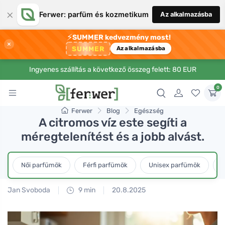
×
Ferwer: parfüm és kozmetikum
Az alkalmazásba
⚡
SUMMER kedvezmény most!
×
SUMMER
Az alkalmazásba
Ingyenes szállítás a következő összeg felett: 80 EUR
0
Ferwer
Blog
Egészség
A citromos víz este segíti a
méregtelenítést és a jobb alvást.
Női parfümök
Férfi parfümök
Unisex parfümök
L
Jan Svoboda
9 min
20.8.2025