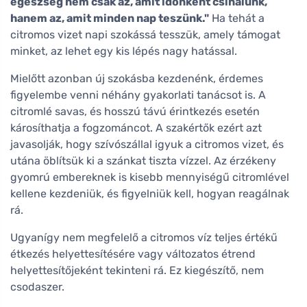
egészség nem csak az, amit időnként csinálunk,
hanem az, amit minden nap teszünk."
Ha tehát a
citromos vizet napi szokássá tesszük, amely támogat
minket, az lehet egy kis lépés nagy hatással.
Mielőtt azonban új szokásba kezdenénk, érdemes
figyelembe venni néhány gyakorlati tanácsot is. A
citromlé savas, és hosszú távú érintkezés esetén
károsíthatja a fogzománcot. A szakértők ezért azt
javasolják, hogy szívószállal igyuk a citromos vizet, és
utána öblítsük ki a szánkat tiszta vízzel. Az érzékeny
gyomrú embereknek is kisebb mennyiségű citromlével
kellene kezdeniük, és figyelniük kell, hogyan reagálnak
rá.
Ugyanígy nem megfelelő a citromos víz teljes értékű
étkezés helyettesítésére vagy változatos étrend
helyettesítőjeként tekinteni rá. Ez kiegészítő, nem
csodaszer.