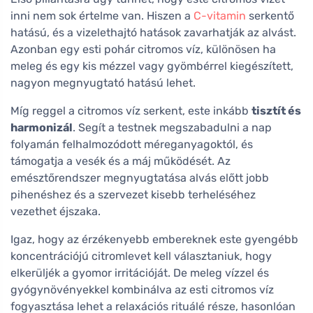
inni nem sok értelme van. Hiszen a
C-vitamin
serkentő
hatású, és a vizelethajtó hatások zavarhatják az alvást.
Azonban egy esti pohár citromos víz, különösen ha
meleg és egy kis mézzel vagy gyömbérrel kiegészített,
nagyon megnyugtató hatású lehet.
Míg reggel a citromos víz serkent, este inkább
tisztít és
harmonizál
. Segít a testnek megszabadulni a nap
folyamán felhalmozódott méreganyagoktól, és
támogatja a vesék és a máj működését. Az
emésztőrendszer megnyugtatása alvás előtt jobb
pihenéshez és a szervezet kisebb terheléséhez
vezethet éjszaka.
Igaz, hogy az érzékenyebb embereknek este gyengébb
koncentrációjú citromlevet kell választaniuk, hogy
elkerüljék a gyomor irritációját. De meleg vízzel és
gyógynövényekkel kombinálva az esti citromos víz
fogyasztása lehet a relaxációs rituálé része, hasonlóan