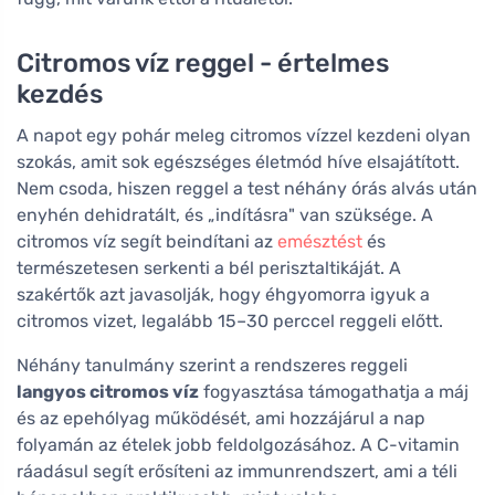
Citromos víz reggel - értelmes
kezdés
A napot egy pohár meleg citromos vízzel kezdeni olyan
szokás, amit sok egészséges életmód híve elsajátított.
Nem csoda, hiszen reggel a test néhány órás alvás után
enyhén dehidratált, és „indításra" van szüksége. A
citromos víz segít beindítani az
emésztést
és
természetesen serkenti a bél perisztaltikáját. A
szakértők azt javasolják, hogy éhgyomorra igyuk a
citromos vizet, legalább 15–30 perccel reggeli előtt.
Néhány tanulmány szerint a rendszeres reggeli
langyos citromos víz
fogyasztása támogathatja a máj
és az epehólyag működését, ami hozzájárul a nap
folyamán az ételek jobb feldolgozásához. A C-vitamin
ráadásul segít erősíteni az immunrendszert, ami a téli