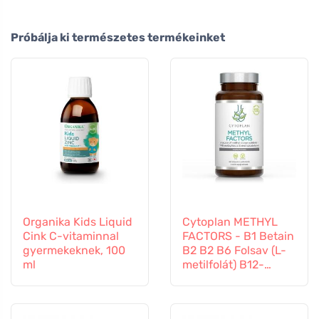
Próbálja ki természetes termékeinket
Organika Kids Liquid
Cytoplan METHYL
Cink C-vitaminnal
FACTORS - B1 Betain
gyermekeknek, 100
B2 B2 B6 Folsav (L-
ml
metilfolát) B12-
vitamin és cink, 60
kapszula