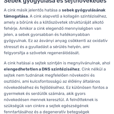
Sebek gyógyulása és sejtnövekedés
A cink másik jelentős hatása a
sebek gyógyulásának
támogatása
. A cink alapvető a kollagén szintéziséhez,
amely a bőrünk és a kötőszövetek struktúráját alkotó
fehérje. Amikor a cink elegendő mennyiségben van
jelen, a sebek gyorsabban és hatékonyabban
gyógyulnak. Ez az ásványi anyag csökkenti az oxidatív
stresszt és a gyulladást a sérülés helyén, ami
felgyorsítja a szövetek regenerálódását.
A cink hatásai a sejtek szintjén is megnyilvánulnak, ahol
elengedhetetlen a DNS szintéziséhez
. Cink nélkül a
sejtek nem tudnának megfelelően növekedni és
osztódni, ami kulcsfontosságú az élőlény általános
növekedéséhez és fejlődéséhez. Ez különösen fontos a
gyermekek és serdülők számára, akik gyors
növekedésen mennek keresztül. A felnőtteknek is
szükségük van cinkre a sejtek egészségének
fenntartásához és a degeneratív betegségek