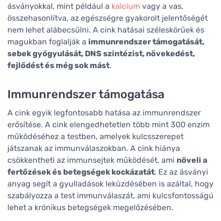
ásványokkal, mint például a
kalcium
vagy a vas,
összehasonlítva, az egészségre gyakorolt jelentőségét
nem lehet alábecsülni. A cink hatásai széleskörűek és
magukban foglalják a
immunrendszer támogatását,
sebek gyógyulását, DNS szintézist, növekedést,
fejlődést és még sok mást
.
Immunrendszer támogatása
A cink egyik legfontosabb hatása az immunrendszer
erősítése. A cink elengedhetetlen több mint 300 enzim
működéséhez a testben, amelyek kulcsszerepet
játszanak az immunválaszokban. A cink hiánya
csökkentheti az immunsejtek működését, ami
növeli a
fertőzések és betegségek kockázatát
. Ez az ásványi
anyag segít a gyulladások leküzdésében is azáltal, hogy
szabályozza a test immunválaszát, ami kulcsfontosságú
lehet a krónikus betegségek megelőzésében.