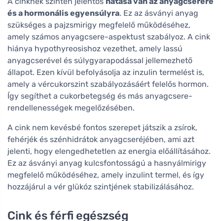
A cinknek szintén jelentős
hatása van az anyagcserére
és a hormonális egyensúlyra
. Ez az ásványi anyag
szükséges a pajzsmirigy megfelelő működéséhez,
amely számos anyagcsere-aspektust szabályoz. A cink
hiánya hypothyreosishoz vezethet, amely lassú
anyagcserével és súlygyarapodással jellemezhető
állapot. Ezen kívül befolyásolja az inzulin termelést is,
amely a vércukorszint szabályozásáért felelős hormon.
Így segíthet a cukorbetegség és más anyagcsere-
rendellenességek megelőzésében.
A cink nem kevésbé fontos szerepet játszik a zsírok,
fehérjék és szénhidrátok anyagcseréjében, ami azt
jelenti, hogy elengedhetetlen az energia előállításához.
Ez az ásványi anyag kulcsfontosságú a hasnyálmirigy
megfelelő működéséhez, amely inzulint termel, és így
hozzájárul a vér glükóz szintjének stabilizálásához.
Cink és férfi egészség