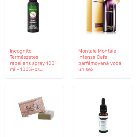
Incognito
Montale Montale
Természetes
Intense Cafe
repellens spray 100
parfémovaná voda
ml - 100%-os
unisex
védelem minden
rovar ellen