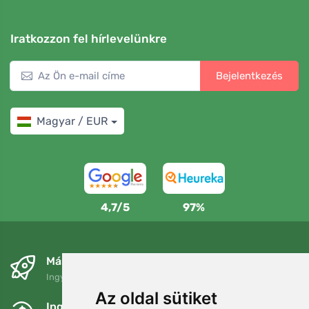
Iratkozzon fel hírlevelünkre
Bejelentkezés
Magyar / EUR
4,7/5
97%
Másnapra és ingyenesen
Ingyenes szállítás a következő összeg felett: 80 EUR
Az oldal sütiket
Ingyenes csere és visszaküldés