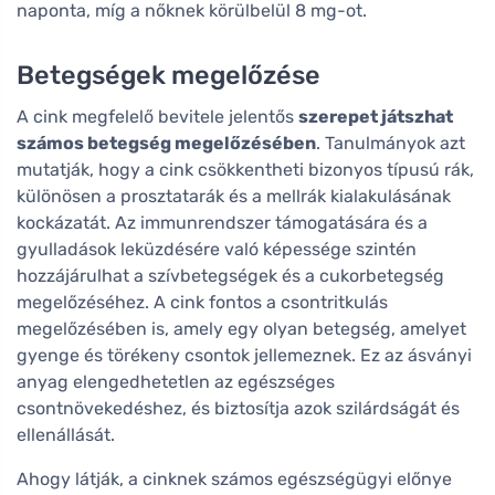
naponta, míg a nőknek körülbelül 8 mg-ot.
Betegségek megelőzése
A cink megfelelő bevitele jelentős
szerepet játszhat
számos betegség megelőzésében
. Tanulmányok azt
mutatják, hogy a cink csökkentheti bizonyos típusú rák,
különösen a prosztatarák és a mellrák kialakulásának
kockázatát. Az immunrendszer támogatására és a
gyulladások leküzdésére való képessége szintén
hozzájárulhat a szívbetegségek és a cukorbetegség
megelőzéséhez. A cink fontos a csontritkulás
megelőzésében is, amely egy olyan betegség, amelyet
gyenge és törékeny csontok jellemeznek. Ez az ásványi
anyag elengedhetetlen az egészséges
csontnövekedéshez, és biztosítja azok szilárdságát és
ellenállását.
Ahogy látják, a cinknek számos egészségügyi előnye