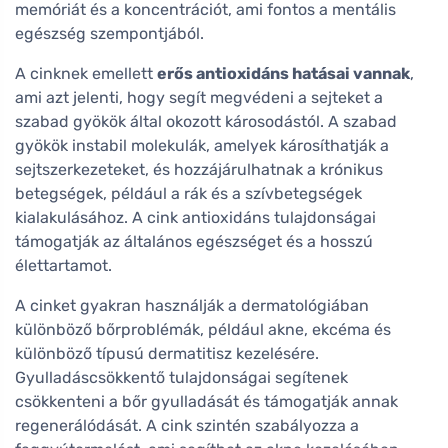
memóriát és a koncentrációt, ami fontos a mentális
egészség szempontjából.
A cinknek emellett
erős antioxidáns hatásai vannak
,
ami azt jelenti, hogy segít megvédeni a sejteket a
szabad gyökök által okozott károsodástól. A szabad
gyökök instabil molekulák, amelyek károsíthatják a
sejtszerkezeteket, és hozzájárulhatnak a krónikus
betegségek, például a rák és a szívbetegségek
kialakulásához. A cink antioxidáns tulajdonságai
támogatják az általános egészséget és a hosszú
élettartamot.
A cinket gyakran használják a dermatológiában
különböző bőrproblémák, például akne, ekcéma és
különböző típusú dermatitisz kezelésére.
Gyulladáscsökkentő tulajdonságai segítenek
csökkenteni a bőr gyulladását és támogatják annak
regenerálódását. A cink szintén szabályozza a