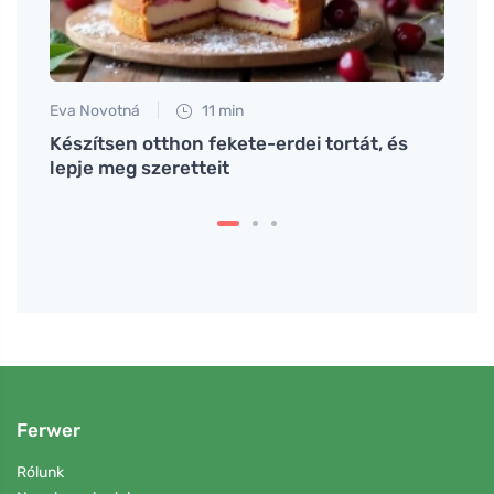
Eva Novotná
11 min
Eva No
telek
Készítsen otthon fekete-erdei tortát, és
A leg
lepje meg szeretteit
Ferwer
Rólunk