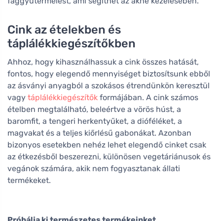
faggyútermelést, ami segíthet az akne kezelésében.
Cink az ételekben és
táplálékkiegészítőkben
Ahhoz, hogy kihasználhassuk a cink összes hatását,
fontos, hogy elegendő mennyiséget biztosítsunk ebből
az ásványi anyagból a szokásos étrendünkön keresztül
vagy
táplálékkiegészítők
formájában. A cink számos
ételben megtalálható, beleértve a vörös húst, a
baromfit, a tengeri herkentyűket, a dióféléket, a
magvakat és a teljes kiőrlésű gabonákat. Azonban
bizonyos esetekben nehéz lehet elegendő cinket csak
az étkezésből beszerezni, különösen vegetáriánusok és
vegánok számára, akik nem fogyasztanak állati
termékeket.
Próbálja ki természetes termékeinket