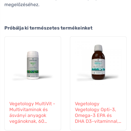
megelőzéséhez.
Próbálja ki természetes termékeinket
Vegetology MultiVit -
Vegetology
Multivitaminok és
Vegetology Opti-3,
ásványi anyagok
Omega-3 EPA és
vegánoknak, 60
DHA D3-vitaminnal,
tabletta
folyékony 150 ml,