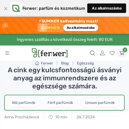
×
Ferwer: parfüm és kozmetikum
Az alkalmazásba
⚡
SUMMER kedvezmény most!
×
SUMMER
Az alkalmazásba
Ingyenes szállítás a következő összeg felett: 80 EUR
0
Ferwer
Blog
Egészség
A cink egy kulcsfontosságú ásványi
anyag az immunrendszere és az
egészsége számára.
Női parfümök
Férfi parfümök
Unisex parfümök
L
Anna Procházková
10 min
26.7.2024