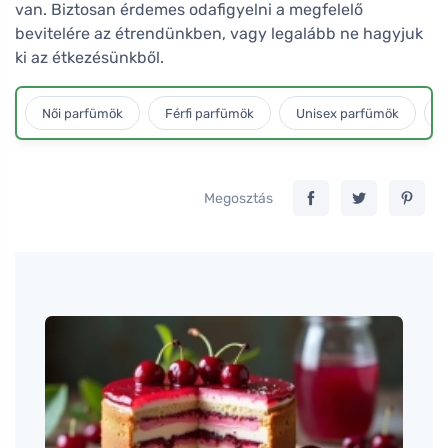
van. Biztosan érdemes odafigyelni a megfelelő
bevitelére az étrendünkben, vagy legalább ne hagyjuk
ki az étkezésünkből.
Női parfümök
Férfi parfümök
Unisex parfümök
L
Megosztás