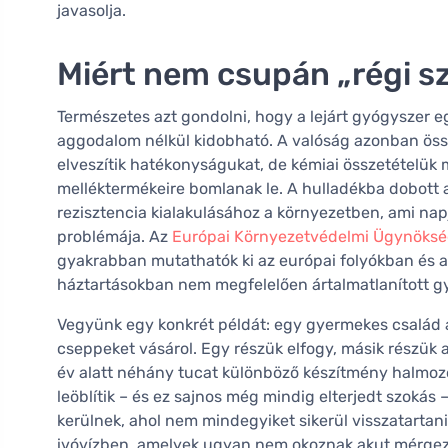
javasolja.
Miért nem csupán „régi sz
Természetes azt gondolni, hogy a lejárt gyógyszer 
aggodalom nélkül kidobható. A valóság azonban össze
elveszítik hatékonyságukat, de kémiai összetételük 
melléktermékeire bomlanak le. A hulladékba dobott a
rezisztencia kialakulásához a környezetben, ami na
problémája. Az
Európai Környezetvédelmi Ügynöks
gyakrabban mutathatók ki az európai folyókban és a t
háztartásokban nem megfelelően ártalmatlanított g
Vegyünk egy konkrét példát: egy gyermekes család a 
cseppeket vásárol. Egy részük elfogy, másik részük 
év alatt néhány tucat különböző készítmény halmozó
leöblítik – és ez sajnos még mindig elterjedt szokás
kerülnek, ahol nem mindegyiket sikerül visszatar
ivóvízben, amelyek ugyan nem okoznak akut mérgezés