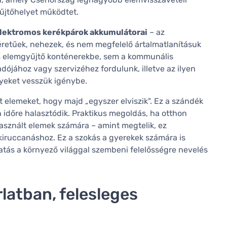
űjtőhelyet működtet.
elektromos kerékpárok akkumulátorai
– az
retűek, nehezek, és nem megfelelő ártalmatlanításuk
os elemgyűjtő konténerekbe, sem a kommunális
adójához vagy szervizéhez fordulunk, illetve az ilyen
lyeket vesszük igénybe.
t elemeket, hogy majd „egyszer elviszik". Ez a szándék
n időre halasztódik. Praktikus megoldás, ha otthon
használt elemek számára – amint megtelik, ez
 kiruccanáshoz. Ez a szokás a gyerekek számára is
atás a környező világgal szembeni felelősségre nevelés
latban, felesleges