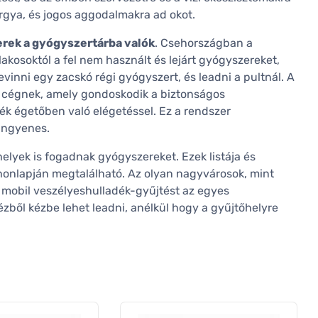
rgya, és jogos aggodalmakra ad okot.
erek a gyógyszertárba valók
. Csehországban a
akosoktól a fel nem használt és lejárt gyógyszereket,
evinni egy zacskó régi gyógyszert, és leadni a pultnál. A
 cégnek, amely gondoskodik a biztonságos
ék égetőben való elégetéssel. Ez a rendszer
ingyenes.
lyek is fogadnak gyógyszereket. Ezek listája és
 honlapján megtalálható. Az olyan nagyvárosok, mint
 mobil veszélyeshulladék-gyűjtést az egyes
zből kézbe lehet leadni, anélkül hogy a gyűjtőhelyre