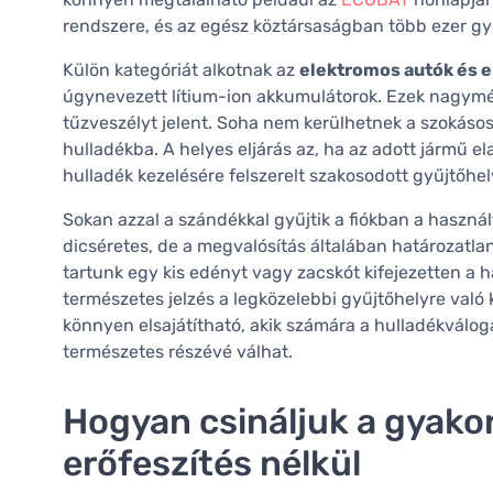
rendszere, és az egész köztársaságban több ezer gy
Külön kategóriát alkotnak az
elektromos autók és 
úgynevezett lítium-ion akkumulátorok. Ezek nagymé
tűzveszélyt jelent. Soha nem kerülhetnek a szokás
hulladékba. A helyes eljárás az, ha az adott jármű el
hulladék kezelésére felszerelt szakosodott gyűjtőhe
Sokan azzal a szándékkal gyűjtik a fiókban a használ
dicséretes, de a megvalósítás általában határozatla
tartunk egy kis edényt vagy zacskót kifejezetten a 
természetes jelzés a legközelebbi gyűjtőhelyre való
könnyen elsajátítható, akik számára a hulladékválog
természetes részévé válhat.
Hogyan csináljuk a gyakor
erőfeszítés nélkül