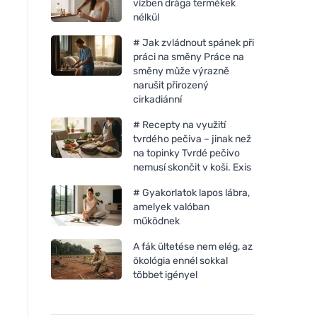
vízben drága termékek
nélkül
# Jak zvládnout spánek při
práci na směny Práce na
směny může výrazně
narušit přirozený
cirkadiánní
# Recepty na využití
tvrdého pečiva – jinak než
na topinky Tvrdé pečivo
nemusí skončit v koši. Exis
# Gyakorlatok lapos lábra,
amelyek valóban
működnek
A fák ültetése nem elég, az
ökológia ennél sokkal
többet igényel