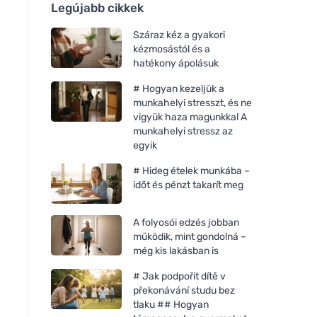
Legújabb cikkek
Száraz kéz a gyakori
kézmosástól és a
hatékony ápolásuk
# Hogyan kezeljük a
munkahelyi stresszt, és ne
vigyük haza magunkkal A
munkahelyi stressz az
egyik
# Hideg ételek munkába –
időt és pénzt takarít meg
A folyosói edzés jobban
működik, mint gondolná –
még kis lakásban is
# Jak podpořit dítě v
překonávání studu bez
tlaku ## Hogyan