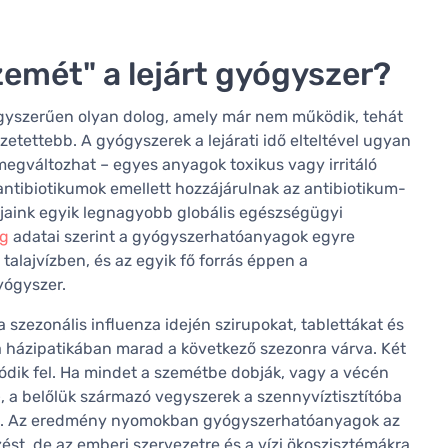
emét" a lejárt gyógyszer?
egyszerűen olyan dolog, amely már nem működik, tehát
tettebb. A gyógyszerek a lejárati idő elteltével ugyan
megváltozhat – egyes anyagok toxikus vagy irritáló
ntibiotikumok emellett hozzájárulnak az antibiotikum-
pjaink egyik legnagyobb globális egészségügyi
ég
adatai szerint a gyógyszerhatóanyagok egyre
alajvízben, és az egyik fő forrás éppen a
yógyszer.
szezonális influenza idején szirupokat, tablettákat és
a házipatikában marad a következő szezonra várva. Két
dik fel. Ha mindet a szemétbe dobják, vagy a vécén
 –, a belőlük származó vegyszerek a szennyvíztisztítóba
tani. Az eredmény nyomokban gyógyszerhatóanyagok az
t, de az emberi szervezetre és a vízi ökoszisztémákra