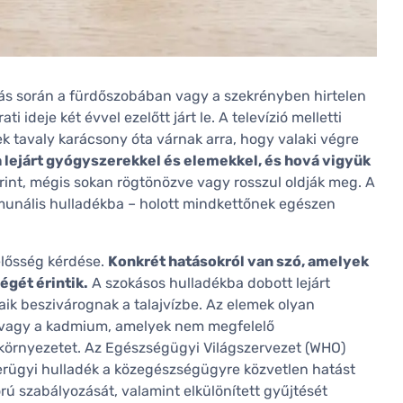
ítás során a fürdőszobában vagy a szekrényben hirtelen
 ideje két évvel ezelőtt járt le. A televízió melletti
k tavaly karácsony óta várnak arra, hogy valaki végre
a lejárt gyógyszerekkel és elemekkel, és hová vigyük
érint, mégis sokan rögtönözve vagy rosszul oldják meg. A
unális hulladékba – holott mindkettőnek egészen
elősség kérdése.
Konkrét hatásokról van szó, amelyek
égét érintik.
A szokásos hulladékba dobott lejárt
ik beszivárognak a talajvízbe. Az elemek olyan
m vagy a kadmium, amelyek nem megfelelő
 környezetet. Az Egészségügyi Világszervezet (WHO)
zerügyi hulladék a közegészségügyre közvetlen hatást
orú szabályozását, valamint elkülönített gyűjtését