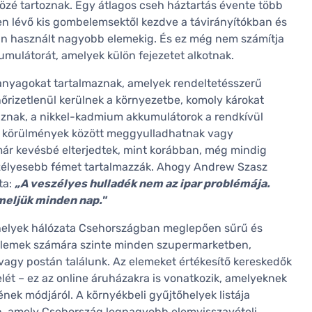
özé tartoznak. Egy átlagos cseh háztartás évente több
n lévő kis gombelemsektől kezdve a távirányítókban és
an használt nagyobb elemekig. És ez még nem számítja
umulátorát, amelyek külön fejezetet alkotnak.
 anyagokat tartalmaznak, amelyek rendeltetésszerű
nőrizetlenül kerülnek a környezetbe, komoly károkat
maznak, a nikkel-kadmium akkumulátorok a rendkívül
s körülmények között meggyulladhatnak vagy
r kevésbé elterjedtek, mint korábban, még mindig
szélyesebb fémet tartalmazzák. Ahogy Andrew Szasz
ta:
„A veszélyes hulladék nem az ipar problémája.
eljük minden nap."
elyek hálózata Csehországban meglepően sűrű és
t elemek számára szinte minden szupermarketben,
vagy postán találunk. Az elemeket értékesítő kereskedők
elét – ez az online áruházakra is vonatkozik, amelyeknek
ének módjáról. A környékbeli gyűjtőhelyek listája
, amely Csehország legnagyobb elemvisszavételi