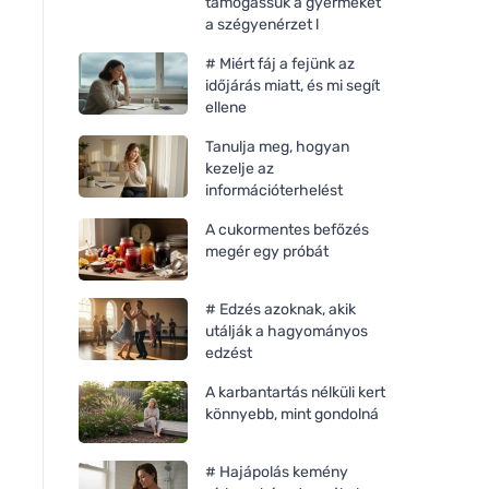
támogassuk a gyermeket
a szégyenérzet l
# Miért fáj a fejünk az
időjárás miatt, és mi segít
ellene
Tanulja meg, hogyan
kezelje az
információterhelést
A cukormentes befőzés
megér egy próbát
# Edzés azoknak, akik
utálják a hagyományos
edzést
A karbantartás nélküli kert
könnyebb, mint gondolná
# Hajápolás kemény