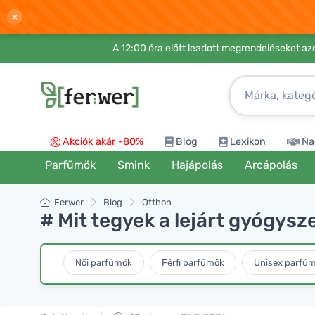
×
A 12:00 óra előtt leadott megrendeléseket azo
Akciók akár -80%
Blog
Lexikon
Na
Parfümök
Smink
Hajápolás
Arcápolás
Ferwer
Blog
Otthon
# Mit tegyek a lejárt gyógysz
Női parfümök
Férfi parfümök
Unisex parfü