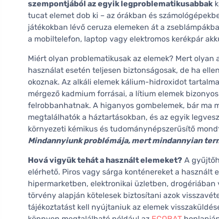
szempontjából az egyik legproblematikusabbak
k
tucat elemet dob ki – az órákban és számológépekbe
játékokban lévő ceruza elemeken át a zseblámpákb
a mobiltelefon, laptop vagy elektromos kerékpár akk
Miért olyan problematikusak az elemek? Mert olyan
használat esetén teljesen biztonságosak, de ha elle
okoznak. Az alkáli elemek kálium-hidroxidot tartal
mérgező kadmium forrásai, a lítium elemek bizonyo
felrobbanhatnak. A higanyos gombelemek, bár ma má
megtalálhatók a háztartásokban, és az egyik legve
környezeti kémikus és tudománynépszerűsítő mond
Mindannyiunk problémája, mert mindannyian term
Hová vigyük tehát a használt elemeket?
A gyűjtőh
elérhető. Piros vagy sárga konténereket a használ
hipermarketben, elektronikai üzletben, drogériában 
törvény alapján kötelesek biztosítani azok visszavét
tájékoztatást kell nyújtaniuk az elemek visszaküldés
könnyen megtalálható például az
ECOBAT
honlapján