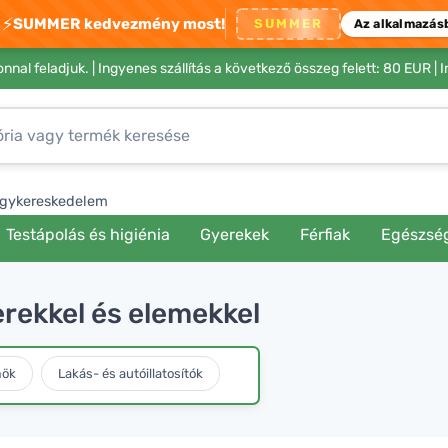
⚡
SUMMER kedvezmény most!
SUMMER
Az alkalmazás
nnal feladjuk. |
Ingyenes szállítás a következő összeg felett: 80 EUR
| 
gykereskedelem
Testápolás és higiénia
Gyerekek
Férfiak
Egészsé
erekkel és elemekkel
mök
Lakás- és autóillatosítók