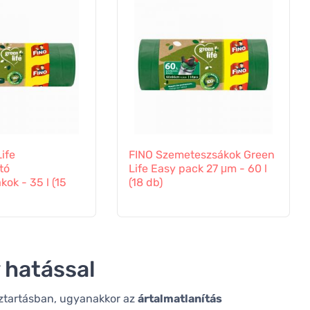
ife
FINO Szemeteszsákok Green
tó
Life Easy pack 27 μm - 60 l
ok - 35 l (15
(18 db)
y hatással
ztartásban, ugyanakkor az
ártalmatlanítás