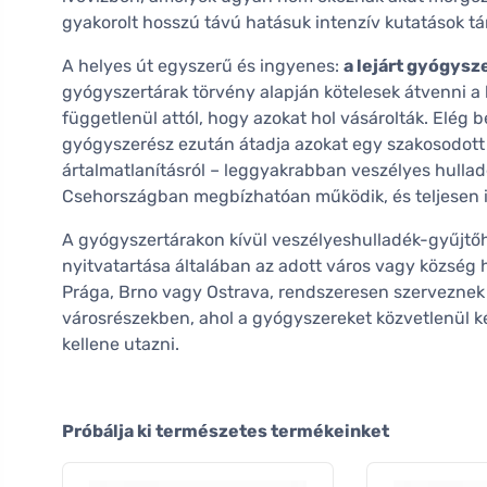
gyakorolt hosszú távú hatásuk intenzív kutatások tá
A helyes út egyszerű és ingyenes:
a lejárt gyógysz
gyógyszertárak törvény alapján kötelesek átvenni a l
függetlenül attól, hogy azokat hol vásárolták. Elég b
gyógyszerész ezután átadja azokat egy szakosodott
ártalmatlanításról – leggyakrabban veszélyes hullad
Csehországban megbízhatóan működik, és teljesen 
A gyógyszertárakon kívül veszélyeshulladék-gyűjtőhe
nyitvatartása általában az adott város vagy község
Prága, Brno vagy Ostrava, rendszeresen szerveznek
városrészekben, ahol a gyógyszereket közvetlenül ké
kellene utazni.
Próbálja ki természetes termékeinket