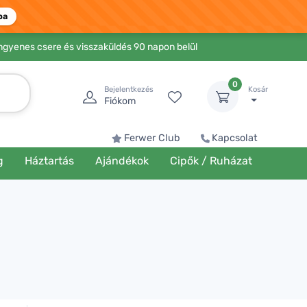
ba
Ingyenes csere és visszaküldés 90 napon belül
0
Bejelentkezés
Kosár
Fiókom
Ferwer Club
Kapcsolat
g
Háztartás
Ajándékok
Cipők / Ruházat