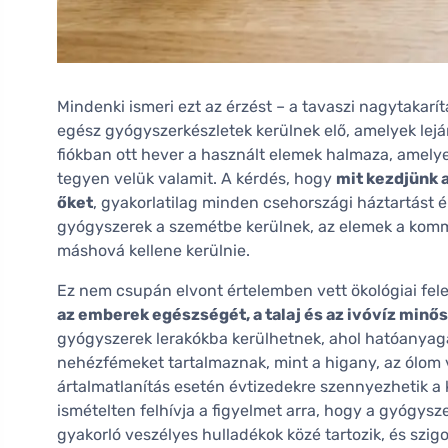
Mindenki ismeri ezt az érzést – a tavaszi nagytakar
egész gyógyszerkészletek kerülnek elő, amelyek lejárati
fiókban ott hever a használt elemek halmaza, amelye
tegyen velük valamit. A kérdés, hogy
mit kezdjünk 
őket
, gyakorlatilag minden csehországi háztartást 
gyógyszerek a szemétbe kerülnek, az elemek a komm
máshová kellene kerülnie.
Ez nem csupán elvont értelemben vett ökológiai fel
az emberek egészségét, a talaj és az ivóvíz minős
gyógyszerek lerakókba kerülhetnek, ahol hatóanyaga
nehézfémeket tartalmaznak, mint a higany, az ólo
ártalmatlanítás esetén évtizedekre szennyezhetik a
ismételten felhívja a figyelmet arra, hogy a gyógys
gyakorló veszélyes hulladékok közé tartozik, és szig