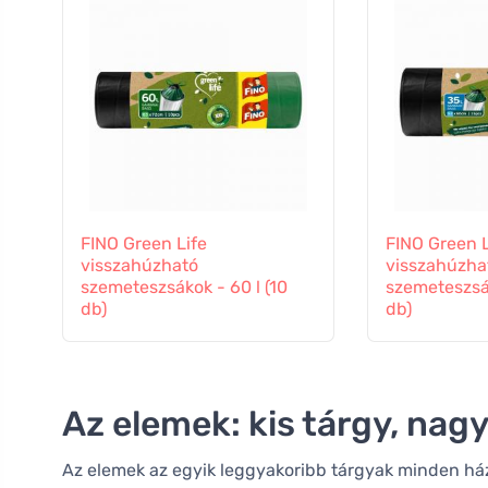
FINO Green Life
FINO Green L
visszahúzható
visszahúzha
szemeteszsákok - 60 l (10
szemeteszsák
db)
db)
Az elemek: kis tárgy, nag
Az elemek az egyik leggyakoribb tárgyak minden há