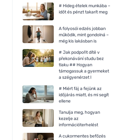
# Hideg ételek munkába –
időt és pénzt takarít meg
A folyosói edzés jobban
működik, mint gondolná –
még kis lakásban is
# Jak podpořit dítě v
překonávání studu bez
tlaku ## Hogyan
támogassuk a gyermeket
a szégyenérzet l
# Miért fáj a fejünk az
időjárás miatt, és mi segít
ellene
Tanulja meg, hogyan
kezelje az
információterhelést
A cukormentes befőzés