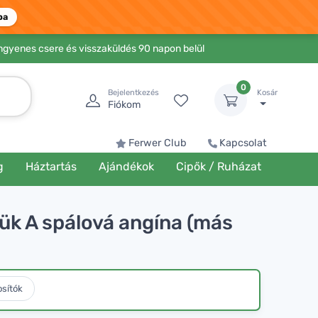
ba
Ingyenes csere és visszaküldés 90 napon belül
0
Bejelentkezés
Kosár
Fiókom
Ferwer Club
Kapcsolat
g
Háztartás
Ajándékok
Cipők / Ruházat
jük A spálová angína (más
osítók