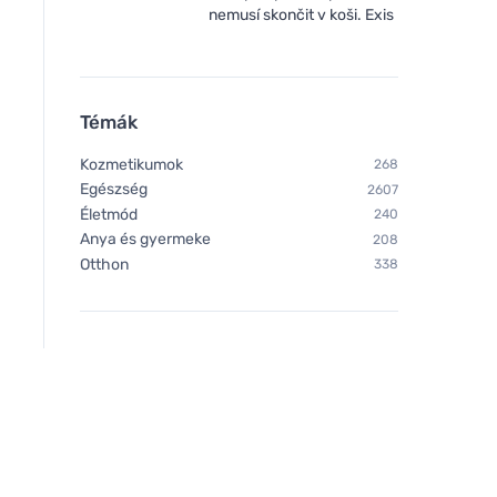
nemusí skončit v koši. Exis
Témák
Kozmetikumok
268
Egészség
2607
Életmód
240
Anya és gyermeke
208
Otthon
338