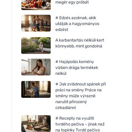
megér egy próbát
# Edzés azoknak, akik
utálják a hagyományos
edzést
A karbantartás nélküli kert
könnyebb, mint gondolná
# Hajápolás kemény
vízben drága termékek
Bombus Raw energy
Neobotanics Flavo-
nélkül
Cocoa&coconut 50g
tinktúra alkohol nél
ml) - nyirokrendszer
# Jak zvládnout spánek při
érrendszer
práci na směny Práce na
směny může výrazně
narušit přirozený
cirkadiánní
# Recepty na využití
tvrdého pečiva – jinak než
na topinky Tvrdé pečivo