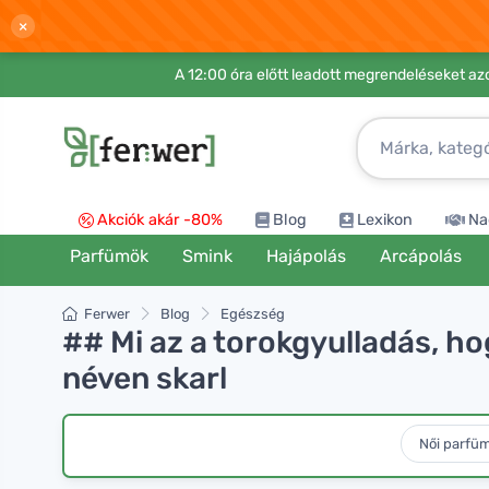
×
A 12:00 óra előtt leadott megrendeléseket azo
Akciók akár -80%
Blog
Lexikon
Na
Parfümök
Smink
Hajápolás
Arcápolás
Ferwer
Blog
Egészség
## Mi az a torokgyulladás, ho
néven skarl
Női parfü