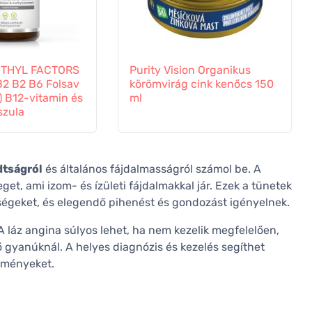
ETHYL FACTORS
Purity Vision Organikus
B2 B2 B6 Folsav
körömvirág cink kenőcs 150
t) B12-vitamin és
ml
szula
dtságról
és általános fájdalmasságról számol be. A
get, ami izom- és ízületi fájdalmakkal jár. Ezek a tünetek
ségeket, és elegendő pihenést és gondozást igényelnek.
A láz angina súlyos lehet, ha nem kezelik megfelelően,
ő gyanúknál. A helyes diagnózis és kezelés segíthet
ődményeket.