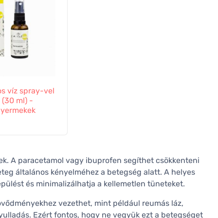
os víz spray-vel
 (30 ml) -
 gyermekek
nek. A paracetamol vagy ibuprofen segíthet csökkenteni
 beteg általános kényelméhez a betegség alatt. A helyes
épülést és minimalizálhatja a kellemetlen tüneteket.
zövődményekhez vezethet, mint például reumás láz,
yulladás. Ezért fontos, hogy ne vegyük ezt a betegséget