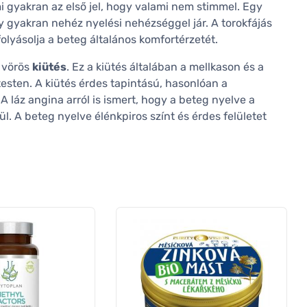
 gyakran az első jel, hogy valami nem stimmel. Egy
y gyakran nehéz nyelési nehézséggel jár. A torokfájás
olyásolja a beteg általános komfortérzetét.
 vörös
kiütés
. Ez a kiütés általában a mellkason és a
testen. A kiütés érdes tapintású, hasonlóan a
A láz angina arról is ismert, hogy a beteg nyelve a
l. A beteg nyelve élénkpiros színt és érdes felületet