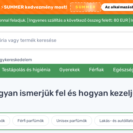
⚡
SUMMER kedvezmény most!
SUMMER
Az alkalmazás
nnal feladjuk. |
Ingyenes szállítás a következő összeg felett: 80 EUR
| 
gykereskedelem
Testápolás és higiénia
Gyerekek
Férfiak
Egészsé
gyan ismerjük fel és hogyan kezel
mök
Férfi parfümök
Unisex parfümök
Lakás- és autóillat