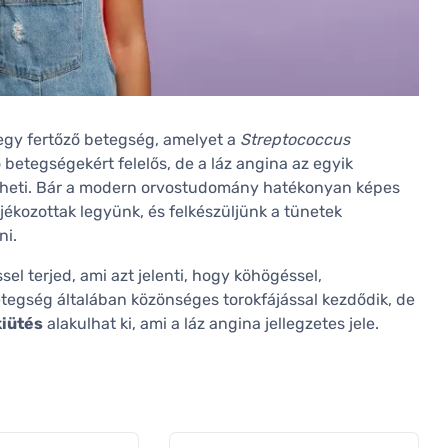
egy fertőző betegség, amelyet a
Streptococcus
betegségekért felelős, de a láz angina az egyik
ntheti. Bár a modern orvostudomány hatékonyan képes
ájékozottak legyünk, és felkészüljünk a tünetek
ni.
l terjed, ami azt jelenti, hogy köhögéssel,
etegség általában közönséges torokfájással kezdődik, de
kiütés
alakulhat ki, ami a láz angina jellegzetes jele.