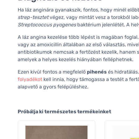
Ha láz anginára gyanakszik, fontos, hogy minél előbb
strep-tesztet
végez, vagy mintát vesz a torokból la
Streptococcus pyogenes
baktérium jelenlétét. A he
A láz angina kezelése több lépést is magában foglal.
vagy az amoxicillin általában az első választás, miv
antibiotikumok nemcsak a fertőzést kezelik, hanem
amelyek a helyes kezelés hiányában felléphetnek.
Ezen kívül fontos a megfelelő
pihenés
és hidratálás.
folyadékot
kell innia, hogy támogassa a testét a fer
alapvető a gyors felépüléshez.
Próbálja ki természetes termékeinket