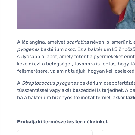
A láz angina, amelyet
scarlatina
néven is ismerünk, 
pyogenes
baktérium okoz. Ez a baktérium különböző 
súlyosabb állapot, amely főként a gyermekeket éri
kezelni ezt a betegséget, továbbra is fontos, hogy t
felismerésére, valamint tudjuk, hogyan kell cseleked
A
Streptococcus pyogenes
baktérium cseppfertőzésse
tüsszentéssel vagy akár beszéddel is terjedhet. A b
ha a baktérium bizonyos toxinokat termel, akkor
láz
Próbálja ki természetes termékeinket