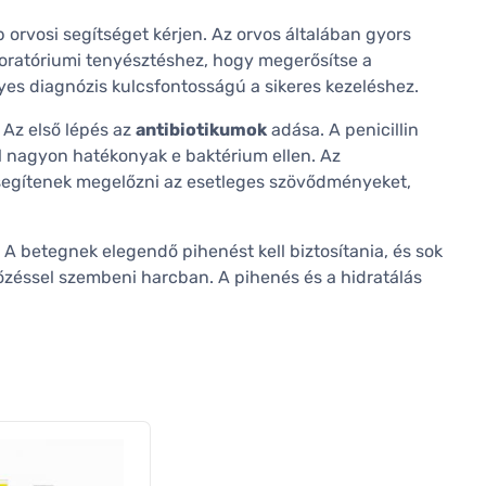
 orvosi segítséget kérjen. Az orvos általában gyors
boratóriumi tenyésztéshez, hogy megerősítse a
lyes diagnózis kulcsfontosságú a sikeres kezeléshez.
 Az első lépés az
antibiotikumok
adása. A penicillin
el nagyon hatékonyak e baktérium ellen. Az
 segítenek megelőzni az esetleges szövődményeket,
 A betegnek elegendő pihenést kell biztosítania, és sok
tőzéssel szembeni harcban. A pihenés és a hidratálás