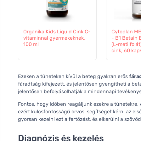
Organika Kids Liquid Cink C-
Cytoplan M
vitaminnal gyermekeknek,
- B1 Betain 
100 ml
(L-metilfolá
cink, 60 kap
Ezeken a tüneteken kívül a beteg gyakran erős
fára
fáradtság kifejezett, és jelentősen gyengítheti a bete
jelentősen befolyásolhatják a mindennapi tevékeny
Fontos, hogy időben reagáljunk ezekre a tünetekre. 
ezért kulcsfontosságú orvosi segítséget kérni az els
gyorsan kezelni ezt a fertőzést, és elkerülni a szöv
Diagnózis és kezelés