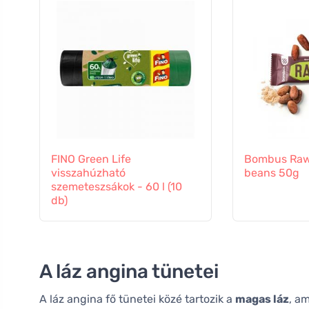
FINO Green Life
Bombus Raw
visszahúzható
beans 50g
szemeteszsákok - 60 l (10
db)
A láz angina tünetei
A láz angina fő tünetei közé tartozik a
magas láz
, a