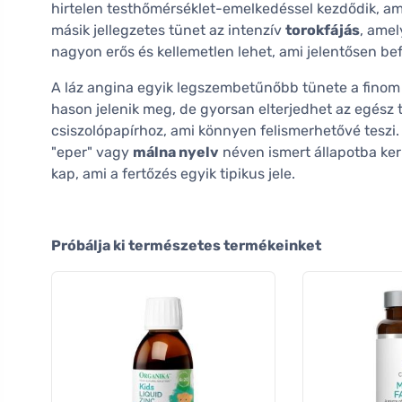
hirtelen testhőmérséklet-emelkedéssel kezdődik, ami
másik jellegzetes tünet az intenzív
torokfájás
, amel
nagyon erős és kellemetlen lehet, ami jelentősen bef
A láz angina egyik legszembetűnőbb tünete a finom
hason jelenik meg, de gyorsan elterjedhet az egész 
csiszolópapírhoz, ami könnyen felismerhetővé teszi. 
"eper" vagy
málna nyelv
néven ismert állapotba kerü
kap, ami a fertőzés egyik tipikus jele.
Próbálja ki természetes termékeinket