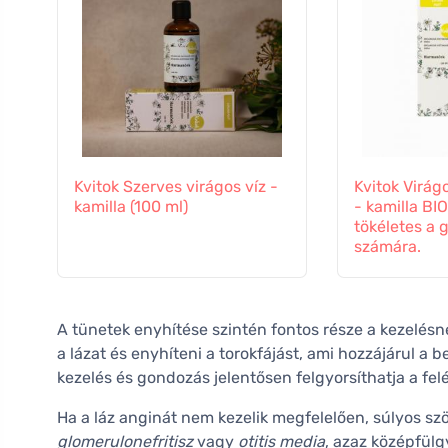
Kvitok Szerves virágos víz -
Kvitok Virág
kamilla (100 ml)
- kamilla BIO
tökéletes a
számára.
A tünetek enyhítése szintén fontos része a kezelés
a lázat és enyhíteni a torokfájást, ami hozzájárul a
kezelés és gondozás jelentősen felgyorsíthatja a fel
Ha a láz anginát nem kezelik megfelelően, súlyos s
glomerulonefritisz
vagy
otitis media
, azaz középfülg