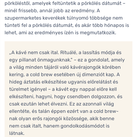
pörköléstől, amelyek feltüntetik a pörkölés dátumát –
minél frissebb, annál jobb az eredmény. A
szupermarketes keverékek túlnyomó többsége nem
tünteti fel a pörkölés dátumát, és akár több hónapos is
lehet, ami az eredményes ízén is megmutatkozik.
„A kávé nem csak ital. Rituálé, a lassítás módja és
egy pillanat önmagunknak." – ez a gondolat, amely
a világ minden tájáról való kávérajongók körében
kering, a cold brew esetében új dimenziót kap. A
hideg áztatás elkészítése ugyanis előrelátást és
türelmet igényel – a kávét egy nappal előre kell
elkészíteni, hagyni, hogy csendben dolgozzon, és
csak ezután lehet élvezni. Ez az azonnali világ
ellentéte, és talán éppen ezért van a cold brew-
nak olyan erős rajongói közössége, akik benne
nem csak italt, hanem gondolkodásmódot is
látnak.