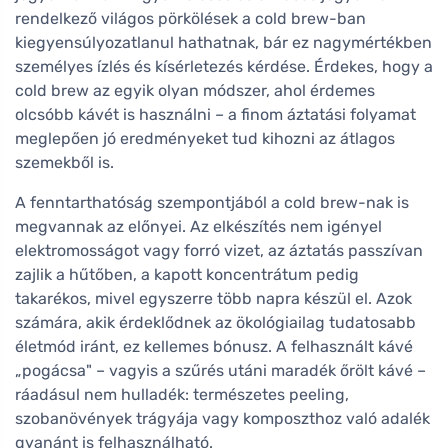
rendelkező világos pörkölések a cold brew-ban
kiegyensúlyozatlanul hathatnak, bár ez nagymértékben
személyes ízlés és kísérletezés kérdése. Érdekes, hogy a
cold brew az egyik olyan módszer, ahol érdemes
olcsóbb kávét is használni – a finom áztatási folyamat
meglepően jó eredményeket tud kihozni az átlagos
szemekből is.
A fenntarthatóság szempontjából a cold brew-nak is
megvannak az előnyei. Az elkészítés nem igényel
elektromosságot vagy forró vizet, az áztatás passzívan
zajlik a hűtőben, a kapott koncentrátum pedig
takarékos, mivel egyszerre több napra készül el. Azok
számára, akik érdeklődnek az ökológiailag tudatosabb
életmód iránt, ez kellemes bónusz. A felhasznált kávé
„pogácsa" – vagyis a szűrés utáni maradék őrölt kávé –
ráadásul nem hulladék: természetes peeling,
szobanövények trágyája vagy komposzthoz való adalék
gyanánt is felhasználható.