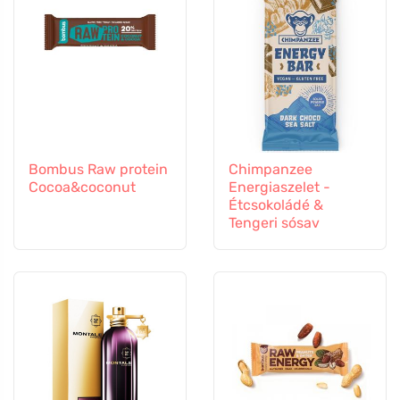
Bombus Raw protein
Chimpanzee
Cocoa&coconut
Energiaszelet -
Étcsokoládé &
Tengeri sósav