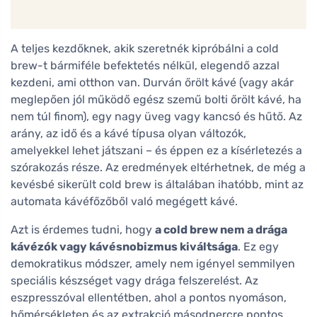
A teljes kezdőknek, akik szeretnék kipróbálni a cold
brew-t bármiféle befektetés nélkül, elegendő azzal
kezdeni, ami otthon van. Durván őrölt kávé (vagy akár
meglepően jól működő egész szemű bolti őrölt kávé, ha
nem túl finom), egy nagy üveg vagy kancsó és hűtő. Az
arány, az idő és a kávé típusa olyan változók,
amelyekkel lehet játszani – és éppen ez a kísérletezés a
szórakozás része. Az eredmények eltérhetnek, de még a
kevésbé sikerült cold brew is általában ihatóbb, mint az
automata kávéfőzőből való megégett kávé.
Azt is érdemes tudni, hogy
a cold brew nem a drága
kávézók vagy kávésnobizmus kiváltsága
. Ez egy
demokratikus módszer, amely nem igényel semmilyen
speciális készséget vagy drága felszerelést. Az
eszpresszóval ellentétben, ahol a pontos nyomáson,
hőmérsékleten és az extrakció másodpercre pontos