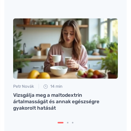
Petr Novák
14 min
Petr N
Vizsgálja meg a maltodextrin
Az tú
ártalmasságát és annak egészségre
megl
gyakorolt hatását