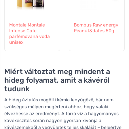
Montale Montale
Bombus Raw energy
Intense Cafe
Peanut&dates 50g
parfémovaná voda
unisex
Miért változtat meg mindent a
hideg folyamat, amit a kávéról
tudunk
A hideg áztatás mögötti kémia lenyűgöző, bár nem
szükséges mélyen megérteni ahhoz, hogy valaki
élvezhesse az eredményt. A forró víz a hagyományos
kávékészítés során nagyon gyorsan kivonja a
kávészemekből a vegyületek teljes skáláját – beleértve