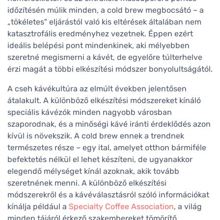
időzítésén múlik minden, a cold brew megbocsátó – a
„tökéletes" eljárástól való kis eltérések általában nem
katasztrofális eredményhez vezetnek. Éppen ezért
ideális belépési pont mindenkinek, aki mélyebben
szeretné megismerni a kávét, de egyelőre túlterhelve
érzi magát a többi elkészítési módszer bonyolultságától.
A cseh kávékultúra az elmúlt években jelentősen
átalakult. A különböző elkészítési módszereket kínáló
speciális kávézók minden nagyobb városban
szaporodnak, és a minőségi kávé iránti érdeklődés azon
kívül is növekszik. A cold brew ennek a trendnek
természetes része – egy ital, amelyet otthon bármiféle
befektetés nélkül el lehet készíteni, de ugyanakkor
elegendő mélységet kínál azoknak, akik tovább
szeretnének menni. A különböző elkészítési
módszerekről és a kávéválasztásról szóló információkat
kínálja például a
Specialty Coffee Association
, a világ
minden tájáról érkező szakembereket tömörítő