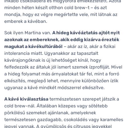
inkább csokoládéra és mogyoróra emlékeztetett. Azóta
minden héten készít otthon cold brew-t – és azt
mondja, hogy ez végre megértette vele, mit látnak az
emberek a kávéban.
Sok ilyen Martina van.
A hideg kávéáztatás ajtót nyit
azoknak az embereknek, akik eddig kizárva érezték
magukat a kávékultúrából
– akár az íz, akár a fizikai
intolerancia miatt. Ugyanakkor az tapasztalt
kávérajongóknak is új lehetőséget kínál, hogy
felfedezzék az általuk jól ismert szemek ízprofilját. Mivel
a hideg folyamat más árnyalatokat tár fel, mint a forró
elkészítés, meglepő lehet, mennyire különbözően ízlik
ugyanaz a kávé mindkét módszerrel elkészítve.
A kávé kiválasztása
természetesen szerepet játszik a
cold brew-nál. Általában közepes vagy sötétebb
pörkölésű szemeket ajánlanak, amelyeknek
természetesen gazdagabb, csokoládés vagy karamelles
jegyei vannak. A gyümölcsös és citrusos jegyekkel