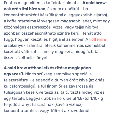
Fontos megemlíteni a koffeintartalmat is.
A cold brew-
nak erős ital híre van
, és nem ok nélkül – ha
koncentrátumként készítik (ami a leggyakoribb eljárás),
a koffeintartalma lényegesen magasabb lehet, mint egy
közönséges eszpresszóé. Vízzel vagy tejjel hígítva
azonban összehasonlítható szintre kerül. Tehát attól
függ, hogyan készíti és hígítja el az ember. A
koffeinre
érzékenyek számára létezik koffeinmentes szemekből
készített változat is, amely megőrzi a hideg áztatás
összes ízeltbeli előnyét.
A cold brew otthoni elkészítése meglepően
egyszerű.
Nincs szükség semmilyen speciális
felszerelésre – elegendő a durván őrölt kávé (az őrlés
kulcsfontosságú, a túl finom őrlés zavarossá és
túlságosan keserűvé teszi az italt), tiszta hideg víz és
egy tartály. Leggyakrabban körülbelül 1:8-tól 1:10-ig
terjedő arányt használnak (kávé a vízhez)
koncentrátumhoz, vagy 1:15-öt a közvetlenül