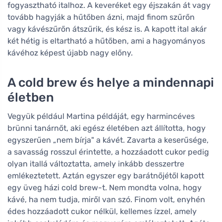
fogyasztható italhoz. A keveréket egy éjszakán át vagy
tovább hagyják a hűtőben ázni, majd finom szűrőn
vagy kávészűrőn átszűrik, és kész is. A kapott ital akár
két hétig is eltartható a hűtőben, ami a hagyományos
kávéhoz képest újabb nagy előny.
A cold brew és helye a mindennapi
életben
Vegyük például Martina példáját, egy harmincéves
brünni tanárnőt, aki egész életében azt állította, hogy
egyszerűen „nem bírja" a kávét. Zavarta a keserűsége,
a savasság rosszul érintette, a hozzáadott cukor pedig
olyan itallá változtatta, amely inkább desszertre
emlékeztetett. Aztán egyszer egy barátnőjétől kapott
egy üveg házi cold brew-t. Nem mondta volna, hogy
kávé, ha nem tudja, miről van szó. Finom volt, enyhén
édes hozzáadott cukor nélkül, kellemes ízzel, amely