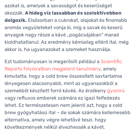
azokat is, amelyek a savasságot és keserűséget
okozzák.
A hideg víz lassabban és szelektívebben
dolgozik.
Elsősorban a cukrokat, olajokat és finomabb
aromás vegyületeket vonja ki, míg a savak és keserű
anyagok nagy része a kávé „pogácsájában" marad
kioldhatatlanul. Az eredmény kémiailag eltérő ital, még
akkor is, ha ugyanazokat a szemeket használja.
Ezt tudományosan is megerősíti például a
Scientific
Reports folyóiratban megjelent tanulmány
, amely
kimutatta, hogy a cold brew összesített savtartalma
lényegesen alacsonyabb, mint az ugyanazokból a
szemekből készített forró kávéé. Az érzékeny
gyomrú
vagy refluxos emberek számára ez igazi felfedezés
lehet. Ez természetesen nem jelenti azt, hogy a cold
brew gyógyhatású ital – de sokak számára kellemesebb
alternatíva, amely végre lehetővé teszi, hogy
következmények nélkül élvezhessék a kávét.