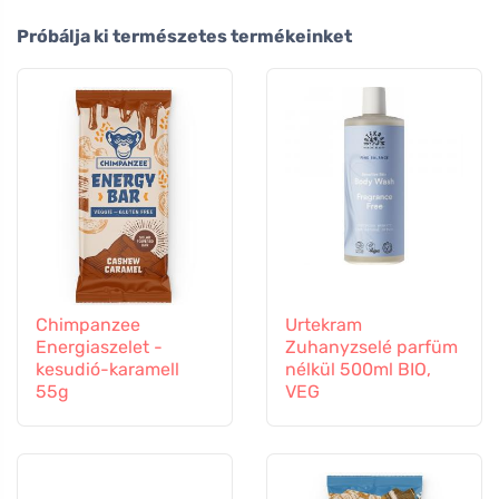
Próbálja ki természetes termékeinket
Chimpanzee
Urtekram
Energiaszelet -
Zuhanyzselé parfüm
kesudió-karamell
nélkül 500ml BIO,
55g
VEG