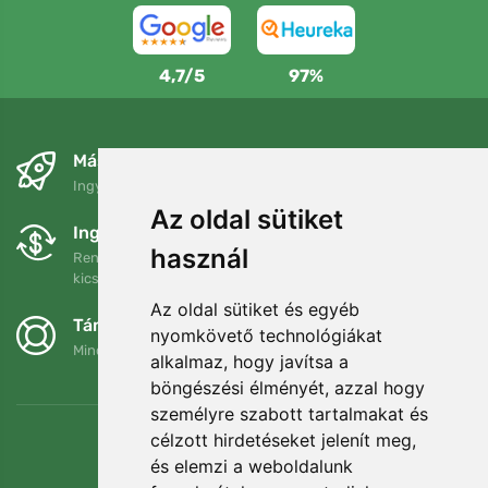
4,7/5
97%
Másnapra és ingyenesen
Ingyenes szállítás a következő összeg felett: 80 EUR
Az oldal sütiket
Ingyenes csere és visszaküldés
használ
Rendelését 90 napon belül bármikor visszaküldheti vagy
kicserélheti.
Az oldal sütiket és egyéb
Támogatjuk a Trees.org-ot
nyomkövető technológiákat
Minden megrendelésért ültetünk egy fát! Bővebben
Rólunk
.
alkalmaz, hogy javítsa a
böngészési élményét, azzal hogy
személyre szabott tartalmakat és
célzott hirdetéseket jelenít meg,
és elemzi a weboldalunk