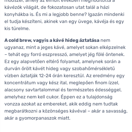
módszer, amely az elmúlt években meghódította a
kávézók világát, de fokozatosan utat talál a házi
konyhákba is. És mi a legjobb benne? Igazán mindenki
el tudja készíteni, akinek van egy üvege, kávéja és egy
kis türelme.
A cold brew, vagyis a kávé hideg áztatása
nem
ugyanaz, mint a jeges kávé, amelyet sokan elképzelnek
– tehát egy forró eszpresszó, amelyet jég fölé öntenek.
Ez egy alapvetően eltérő folyamat, amelynek során a
durván őrölt kávét hideg vagy szobahőmérsékletű
vízben áztatják 12-24 órán keresztül. Az eredmény egy
koncentrátum vagy kész ital, meglepően finom ízzel,
alacsony savtartalommal és természetes édességgel,
amelyhez nem kell cukor. Éppen ez a tulajdonság
vonzza azokat az embereket, akik eddig nem tudtak
megbarátkozni a közönséges kávéval – akár a savasság,
akár a gyomorpanaszok miatt.