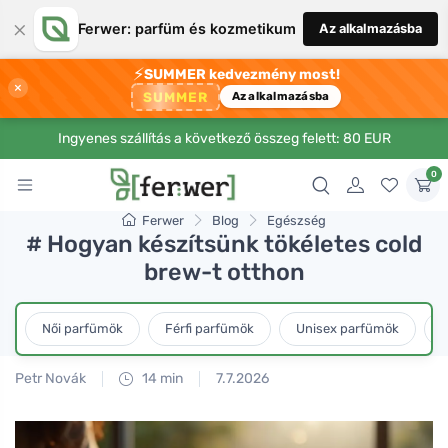
×
Ferwer: parfüm és kozmetikum
Az alkalmazásba
⚡
SUMMER kedvezmény most!
×
SUMMER
Az alkalmazásba
Ingyenes szállítás a következő összeg felett: 80 EUR
0
Ferwer
Blog
Egészség
# Hogyan készítsünk tökéletes cold
brew-t otthon
Női parfümök
Férfi parfümök
Unisex parfümök
L
Petr Novák
14 min
7.7.2026