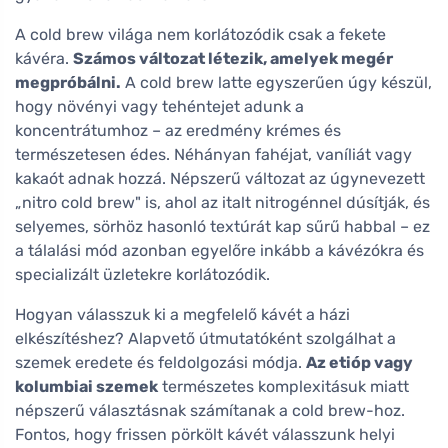
A cold brew világa nem korlátozódik csak a fekete
kávéra.
Számos változat létezik, amelyek megér
megpróbálni.
A cold brew latte egyszerűen úgy készül,
hogy növényi vagy tehéntejet adunk a
koncentrátumhoz – az eredmény krémes és
természetesen édes. Néhányan fahéjat, vaníliát vagy
kakaót adnak hozzá. Népszerű változat az úgynevezett
„nitro cold brew" is, ahol az italt nitrogénnel dúsítják, és
selyemes, sörhöz hasonló textúrát kap sűrű habbal – ez
a tálalási mód azonban egyelőre inkább a kávézókra és
specializált üzletekre korlátozódik.
Hogyan válasszuk ki a megfelelő kávét a házi
elkészítéshez? Alapvető útmutatóként szolgálhat a
szemek eredete és feldolgozási módja.
Az etióp vagy
kolumbiai szemek
természetes komplexitásuk miatt
népszerű választásnak számítanak a cold brew-hoz.
Fontos, hogy frissen pörkölt kávét válasszunk helyi