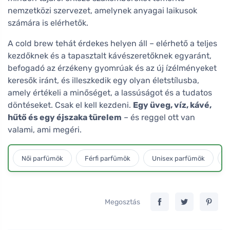
nemzetközi szervezet, amelynek anyagai laikusok
számára is elérhetők.
A cold brew tehát érdekes helyen áll – elérhető a teljes
kezdőknek és a tapasztalt kávészeretőknek egyaránt,
befogadó az érzékeny gyomrúak és az új ízélményeket
keresők iránt, és illeszkedik egy olyan életstílusba,
amely értékeli a minőséget, a lassúságot és a tudatos
döntéseket. Csak el kell kezdeni.
Egy üveg, víz, kávé,
hűtő és egy éjszaka türelem
– és reggel ott van
valami, ami megéri.
Női parfümök
Férfi parfümök
Unisex parfümök
L
Megosztás