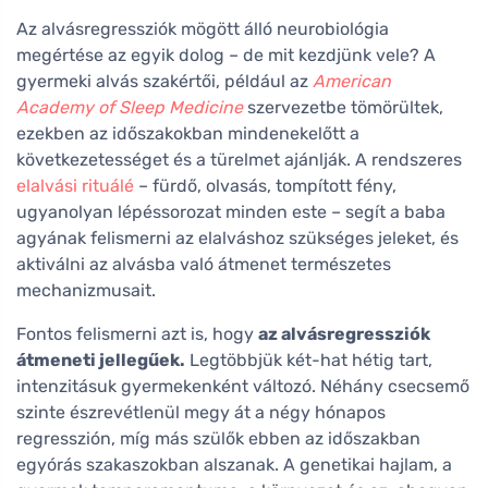
Az alvásregressziók mögött álló neurobiológia
megértése az egyik dolog – de mit kezdjünk vele? A
gyermeki alvás szakértői, például az
American
Academy of Sleep Medicine
szervezetbe tömörültek,
ezekben az időszakokban mindenekelőtt a
következetességet és a türelmet ajánlják. A rendszeres
elalvási rituálé
– fürdő, olvasás, tompított fény,
ugyanolyan lépéssorozat minden este – segít a baba
agyának felismerni az elalváshoz szükséges jeleket, és
aktiválni az alvásba való átmenet természetes
mechanizmusait.
Fontos felismerni azt is, hogy
az alvásregressziók
átmeneti jellegűek.
Legtöbbjük két-hat hétig tart,
intenzitásuk gyermekenként változó. Néhány csecsemő
szinte észrevétlenül megy át a négy hónapos
regresszión, míg más szülők ebben az időszakban
egyórás szakaszokban alszanak. A genetikai hajlam, a