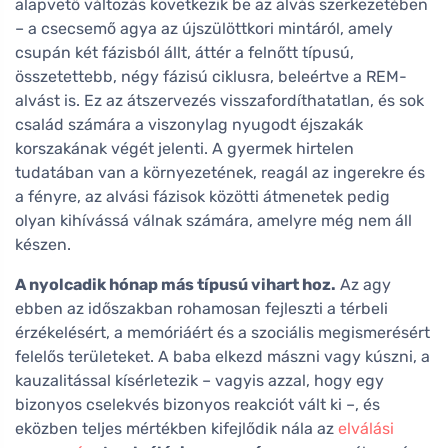
alapvető változás következik be az alvás szerkezetében
– a csecsemő agya az újszülöttkori mintáról, amely
csupán két fázisból állt, áttér a felnőtt típusú,
összetettebb, négy fázisú ciklusra, beleértve a REM-
alvást is. Ez az átszervezés visszafordíthatatlan, és sok
család számára a viszonylag nyugodt éjszakák
korszakának végét jelenti. A gyermek hirtelen
tudatában van a környezetének, reagál az ingerekre és
a fényre, az alvási fázisok közötti átmenetek pedig
olyan kihívássá válnak számára, amelyre még nem áll
készen.
A nyolcadik hónap más típusú vihart hoz.
Az agy
ebben az időszakban rohamosan fejleszti a térbeli
érzékelésért, a memóriáért és a szociális megismerésért
felelős területeket. A baba elkezd mászni vagy kúszni, a
kauzalitással kísérletezik – vagyis azzal, hogy egy
bizonyos cselekvés bizonyos reakciót vált ki –, és
eközben teljes mértékben kifejlődik nála az
elválási