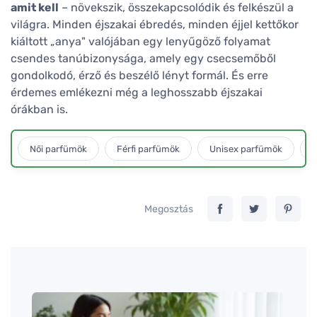
amit kell
– növekszik, összekapcsolódik és felkészül a
világra. Minden éjszakai ébredés, minden éjjel kettőkor
kiáltott „anya" valójában egy lenyűgöző folyamat
csendes tanúbizonysága, amely egy csecsemőből
gondolkodó, érző és beszélő lényt formál. És erre
érdemes emlékezni még a leghosszabb éjszakai
órákban is.
Női parfümök
Férfi parfümök
Unisex parfümök
L
Megosztás