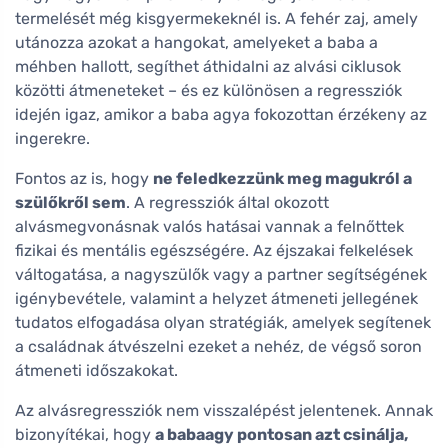
termelését még kisgyermekeknél is. A fehér zaj, amely
utánozza azokat a hangokat, amelyeket a baba a
méhben hallott, segíthet áthidalni az alvási ciklusok
közötti átmeneteket – és ez különösen a regressziók
idején igaz, amikor a baba agya fokozottan érzékeny az
ingerekre.
Fontos az is, hogy
ne feledkezzünk meg magukról a
szülőkről sem
. A regressziók által okozott
alvásmegvonásnak valós hatásai vannak a felnőttek
fizikai és mentális egészségére. Az éjszakai felkelések
váltogatása, a nagyszülők vagy a partner segítségének
igénybevétele, valamint a helyzet átmeneti jellegének
tudatos elfogadása olyan stratégiák, amelyek segítenek
a családnak átvészelni ezeket a nehéz, de végső soron
átmeneti időszakokat.
Az alvásregressziók nem visszalépést jelentenek. Annak
bizonyítékai, hogy
a babaagy pontosan azt csinálja,