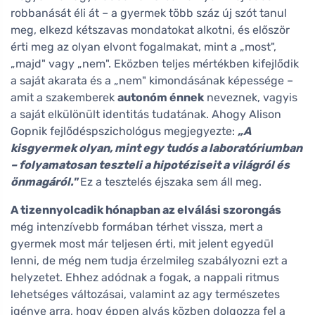
robbanását éli át – a gyermek több száz új szót tanul
meg, elkezd kétszavas mondatokat alkotni, és először
érti meg az olyan elvont fogalmakat, mint a „most",
„majd" vagy „nem". Eközben teljes mértékben kifejlődik
a saját akarata és a „nem" kimondásának képessége –
amit a szakemberek
autonóm énnek
neveznek, vagyis
a saját elkülönült identitás tudatának. Ahogy Alison
Gopnik fejlődéspszichológus megjegyezte:
„A
kisgyermek olyan, mint egy tudós a laboratóriumban
– folyamatosan teszteli a hipotéziseit a világról és
önmagáról."
Ez a tesztelés éjszaka sem áll meg.
A tizennyolcadik hónapban az elválási szorongás
még intenzívebb formában térhet vissza, mert a
gyermek most már teljesen érti, mit jelent egyedül
lenni, de még nem tudja érzelmileg szabályozni ezt a
helyzetet. Ehhez adódnak a fogak, a nappali ritmus
lehetséges változásai, valamint az agy természetes
igénye arra, hogy éppen alvás közben dolgozza fel a