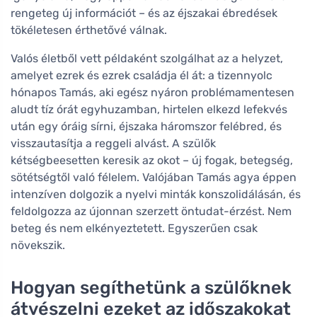
rengeteg új információt – és az éjszakai ébredések
tökéletesen érthetővé válnak.
Valós életből vett példaként szolgálhat az a helyzet,
amelyet ezrek és ezrek családja él át: a tizennyolc
hónapos Tamás, aki egész nyáron problémamentesen
aludt tíz órát egyhuzamban, hirtelen elkezd lefekvés
után egy óráig sírni, éjszaka háromszor felébred, és
visszautasítja a reggeli alvást. A szülők
kétségbeesetten keresik az okot – új fogak, betegség,
sötétségtől való félelem. Valójában Tamás agya éppen
intenzíven dolgozik a nyelvi minták konszolidálásán, és
feldolgozza az újonnan szerzett öntudat-érzést. Nem
beteg és nem elkényeztetett. Egyszerűen csak
növekszik.
Hogyan segíthetünk a szülőknek
átvészelni ezeket az időszakokat