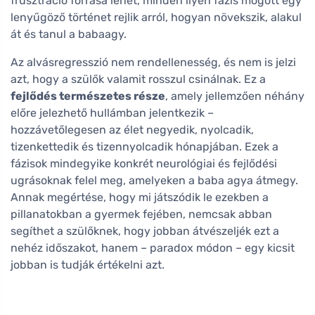
frusztráció forrása lehet, minden ilyen fázis mögött egy
lenyűgöző történet rejlik arról, hogyan növekszik, alakul
át és tanul a babaagy.
Az alvásregresszió nem rendellenesség, és nem is jelzi
azt, hogy a szülők valamit rosszul csinálnak. Ez a
fejlődés természetes része
, amely jellemzően néhány
előre jelezhető hullámban jelentkezik –
hozzávetőlegesen az élet negyedik, nyolcadik,
tizenkettedik és tizennyolcadik hónapjában. Ezek a
fázisok mindegyike konkrét neurológiai és fejlődési
ugrásoknak felel meg, amelyeken a baba agya átmegy.
Annak megértése, hogy mi játszódik le ezekben a
pillanatokban a gyermek fejében, nemcsak abban
segíthet a szülőknek, hogy jobban átvészeljék ezt a
nehéz időszakot, hanem – paradox módon – egy kicsit
jobban is tudják értékelni azt.