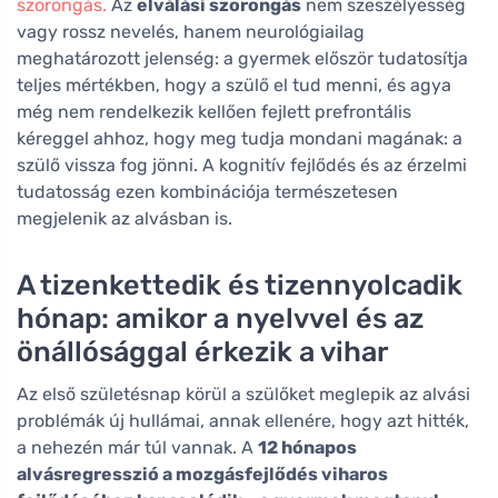
szorongás.
Az
elválási szorongás
nem szeszélyesség
vagy rossz nevelés, hanem neurológiailag
meghatározott jelenség: a gyermek először tudatosítja
teljes mértékben, hogy a szülő el tud menni, és agya
még nem rendelkezik kellően fejlett prefrontális
kéreggel ahhoz, hogy meg tudja mondani magának: a
szülő vissza fog jönni. A kognitív fejlődés és az érzelmi
tudatosság ezen kombinációja természetesen
megjelenik az alvásban is.
A tizenkettedik és tizennyolcadik
hónap: amikor a nyelvvel és az
önállósággal érkezik a vihar
Az első születésnap körül a szülőket meglepik az alvási
problémák új hullámai, annak ellenére, hogy azt hitték,
a nehezén már túl vannak. A
12 hónapos
alvásregresszió a mozgásfejlődés viharos