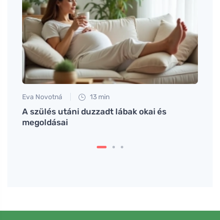
Eva Novotná
13 min
Petr N
A szülés utáni duzzadt lábak okai és
Miért
megoldásai
az an