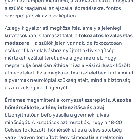
gyermek temperamentuma, a környezet és az, ahogyan
a szülők reagálnak az éjszakai ébredésekre, fontos
szerepet játszik az összképben.
Az egyik gyakorlati megközelítés, amely a jelenlegi
kutatásokban is támaszt talál, a
fokozatos leválasztás
módszere
– a szülők jelen vannak, de fokozatosan
csökkentik az elalváshoz nyújtott aktív segítség
mértékét, ezáltal teret adva a gyermeknek, hogy
megtanulja önállóan áthidalni az alvási ciklusok közötti
átmeneteket. Ez a megközelítés tiszteletben tartja mind
a gyermek neurológiai szükségleteit, mind a biztonság
és a közelség iránti igényét.
Érdemes megemlíteni a környezet szerepét is.
A szoba
hőmérséklete, a fény intenzitása és a zaj
bizonyíthatóan befolyásolja a gyermeki alvás
minőségét. A kutatások azt mutatják, hogy a 18-20
Celsius fok közötti hőmérséklet és a teljes sötétség
vagy nagyon tompított fény támogatja a melatonin