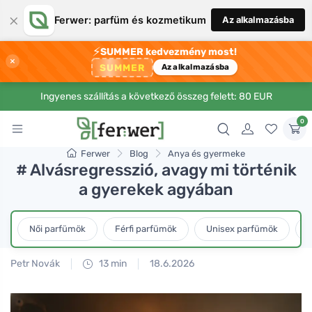
×
Ferwer: parfüm és kozmetikum
Az alkalmazásba
⚡
SUMMER kedvezmény most!
×
SUMMER
Az alkalmazásba
Ingyenes szállítás a következő összeg felett: 80 EUR
0
Ferwer
Blog
Anya és gyermeke
# Alvásregresszió, avagy mi történik
a gyerekek agyában
Női parfümök
Férfi parfümök
Unisex parfümök
L
Petr Novák
13 min
18.6.2026