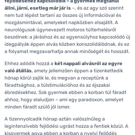
fejlődéséhez kapcsolódik – a gyermek megtanul
állni, járni, esetleg már jár is
–, és az agy szó szerint
nem tud lépést tartani az összes új információval és
mozgásmintával, amelyeket napközben elsajátít. A
neurológusok úgynevezett motoros túlterhelésről
beszélnek: a járáshoz és az egyensúlyhoz kapcsolódó új
idegpályák éppen alvás közben konszolidálódnak, és ez
a folyamat megzavarhatja annak minőségét és hosszát.
Ehhez adódik hozzá a
két nappali alvásról az egyre
való átállás
, amely jellemzően éppen a tizenkettedik
hónap körül zajlik le, és megvan a receptünk a
fáradtsághoz, a túlstimulációhoz és az éjszakai
ébredésekhez. Sok gyermek ebben a korban túl fáradt
ahhoz, hogy elaludjon – ami egy paradoxon, amelyet
minden fáradt szülő jól ismer.
A tizennyolcadik hónap aztán valószínűleg a
legintenzívebb fejlődési ugrást hozza a fentiek közül. A
kisgyermek agya ebben a korban a nyelvi fejlődés