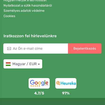
Hogyan mérjük a láb hosszát
Nyilatkozat a sütik használatáról
Személyes adatok védelme
Cookies
Iratkozzon fel hírlevelünkre
Bejelentkezés
Magyar / EUR
4,7/5
97%