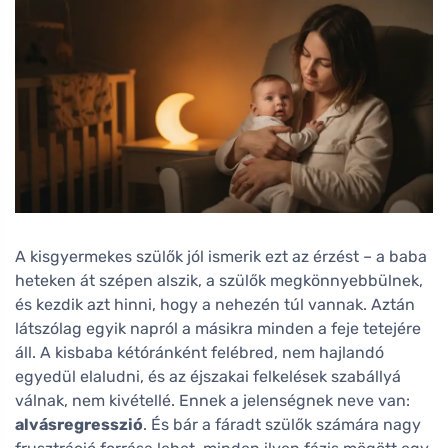
A kisgyermekes szülők jól ismerik ezt az érzést – a baba
heteken át szépen alszik, a szülők megkönnyebbülnek,
és kezdik azt hinni, hogy a nehezén túl vannak. Aztán
látszólag egyik napról a másikra minden a feje tetejére
áll. A kisbaba kétóránként felébred, nem hajlandó
egyedül elaludni, és az éjszakai felkelések szabállyá
válnak, nem kivétellé. Ennek a jelenségnek neve van:
alvásregresszió
. És bár a fáradt szülők számára nagy