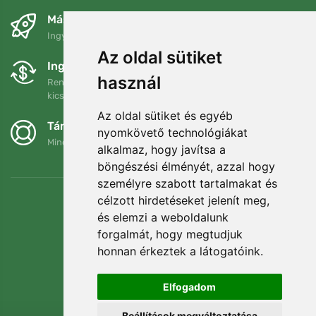
Másnapra és ingyenesen
Ingyenes szállítás a következő összeg felett: 80 EUR
Az oldal sütiket
Ingyenes csere és visszaküldés
használ
Rendelését 90 napon belül bármikor visszaküldheti vagy
kicserélheti.
Az oldal sütiket és egyéb
Támogatjuk a Trees.org-ot
nyomkövető technológiákat
Minden megrendelésért ültetünk egy fát! Bővebben
Rólunk
.
alkalmaz, hogy javítsa a
böngészési élményét, azzal hogy
személyre szabott tartalmakat és
célzott hirdetéseket jelenít meg,
és elemzi a weboldalunk
forgalmát, hogy megtudjuk
honnan érkeztek a látogatóink.
Elfogadom
Beállítások megváltoztatása