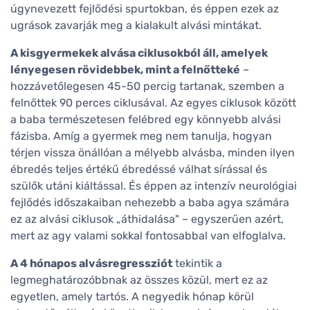
úgynevezett fejlődési spurtokban, és éppen ezek az
ugrások zavarják meg a kialakult alvási mintákat.
A kisgyermekek alvása ciklusokból áll, amelyek
lényegesen rövidebbek, mint a felnőtteké
–
hozzávetőlegesen 45-50 percig tartanak, szemben a
felnőttek 90 perces ciklusával. Az egyes ciklusok között
a baba természetesen felébred egy könnyebb alvási
fázisba. Amíg a gyermek meg nem tanulja, hogyan
térjen vissza önállóan a mélyebb alvásba, minden ilyen
ébredés teljes értékű ébredéssé válhat sírással és
szülők utáni kiáltással. És éppen az intenzív neurológiai
fejlődés időszakaiban nehezebb a baba agya számára
ez az alvási ciklusok „áthidalása" – egyszerűen azért,
mert az agy valami sokkal fontosabbal van elfoglalva.
A 4 hónapos alvásregressziót
tekintik a
legmeghatározóbbnak az összes közül, mert ez az
egyetlen, amely tartós. A negyedik hónap körül