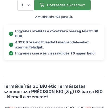
Hozzáadás a kosárhoz
A vásárlásért
198
pont jár.
Ingyenes szállítás a következő összeg felett: 80
EUR
A 12:00 óra előtt leadott megrendeléseket
azonnal feladjuk.
Ingyenes csere és visszaküldés 90 napon belül
Termékleírás
SO’BiO étic Természetes
szemceruza PRÉCISION BIO (3 g) 02 barna BIO
- kiemeli a szemedet