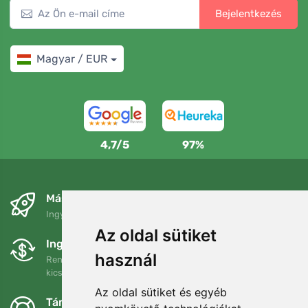
Bejelentkezés
Magyar / EUR
4,7/5
97%
Másnapra és ingyenesen
Ingyenes szállítás a következő összeg felett: 80 EUR
Az oldal sütiket
Ingyenes csere és visszaküldés
használ
Rendelését 90 napon belül bármikor visszaküldheti vagy
kicserélheti.
Az oldal sütiket és egyéb
Támogatjuk a Trees.org-ot