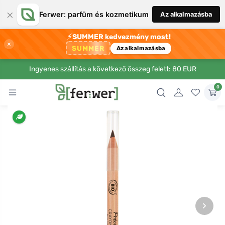
×
Ferwer: parfüm és kozmetikum
Az alkalmazásba
⚡
SUMMER kedvezmény most!
×
SUMMER
Az alkalmazásba
Ingyenes szállítás a következő összeg felett: 80 EUR
0
›