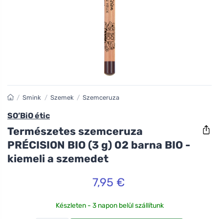
/
Smink
/
Szemek
/
Szemceruza
SO’BiO étic
Természetes szemceruza
PRÉCISION BIO (3 g) 02 barna BIO -
kiemeli a szemedet
7,95 €
Készleten - 3 napon belül szállítunk