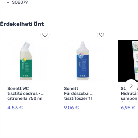
SOB079
Érdekelheti Önt
Sonett WC
Sonett
SO’BiO é
tisztító cédrus -
Fürdőszobai
Hidratál
citronella 750 ml
tisztítószer 1 l
sampon 
és hialu
4,53 €
9,06 €
6,95 €
(250 ml)
minden
hajtípus