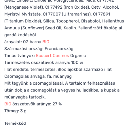
Oleic/Linoleic/Linolenic Polyglycerides, Mica, CI 77742
(Manganese Violet), CI 77492 (Iron Oxides), Cetyl Alcohol,
Myristyl Myristate, CI 77007 (Ultramarines), CI 77891
(Titanium Dioxide), Silica, Tocopherol, Bisabolol, Helianthus
Annuus (Sunflower) Seed Oil, Kaolin. *ellenőrzött ökológiai
gazdálkodásból
árnyalat: 02 barna
BIO
Származási ország: Franciaország
Tanúsítványok:
Ecocert
Cosmos
Organic
Természetes összetevők aránya: 100 %
Illat eredete: természetes, illóolajokból származó illat
Csomagolás anyaga: fa, műanyag
Mit tegyünk a csomagolással: A tartalom felhasználása
után dobja a csomagolást a vegyes hulladékba, a kupak a
műanyagba tartozik.
BIO
összetevők aránya: 27 %
Tömeg: 3 g
Termékkód