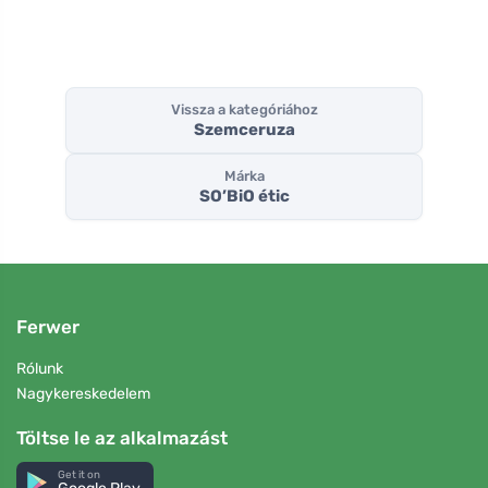
Vissza a kategóriához
Szemceruza
Márka
SO’BiO étic
Ferwer
Rólunk
Nagykereskedelem
Töltse le az alkalmazást
Get it on