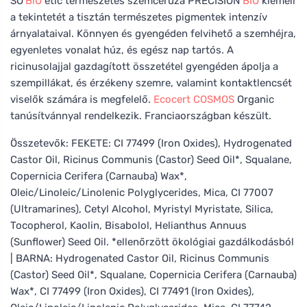
SO’
BiO
étic természetes szemceruza PRÉCISION
BIO
kiemeli
a tekintetét a tisztán természetes pigmentek intenzív
árnyalataival. Könnyen és gyengéden felvihető a szemhéjra,
egyenletes vonalat húz, és egész nap tartós. A
ricinusolajjal gazdagított összetétel gyengéden ápolja a
szempillákat, és érzékeny szemre, valamint kontaktlencsét
viselők számára is megfelelő.
Ecocert
COSMOS
Organic
tanúsítvánnyal rendelkezik. Franciaországban készült.
Összetevők: FEKETE: CI 77499 (Iron Oxides), Hydrogenated
Castor Oil, Ricinus Communis (Castor) Seed Oil*, Squalane,
Copernicia Cerifera (Carnauba) Wax*,
Oleic/Linoleic/Linolenic Polyglycerides, Mica, CI 77007
(Ultramarines), Cetyl Alcohol, Myristyl Myristate, Silica,
Tocopherol, Kaolin, Bisabolol, Helianthus Annuus
(Sunflower) Seed Oil. *ellenőrzött ökológiai gazdálkodásból
| BARNA: Hydrogenated Castor Oil, Ricinus Communis
(Castor) Seed Oil*, Squalane, Copernicia Cerifera (Carnauba)
Wax*, CI 77499 (Iron Oxides), CI 77491 (Iron Oxides),