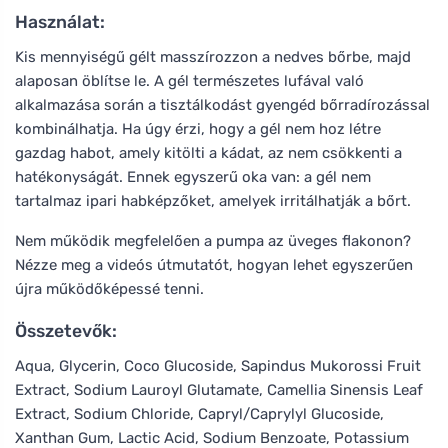
Használat:
Kis mennyiségű gélt masszírozzon a nedves bőrbe, majd
alaposan öblítse le. A gél természetes lufával való
alkalmazása során a tisztálkodást gyengéd bőrradírozással
kombinálhatja. Ha úgy érzi, hogy a gél nem hoz létre
gazdag habot, amely kitölti a kádat, az nem csökkenti a
hatékonyságát. Ennek egyszerű oka van: a gél nem
tartalmaz ipari habképzőket, amelyek irritálhatják a bőrt.
Nem működik megfelelően a pumpa az üveges flakonon?
Nézze meg a videós útmutatót, hogyan lehet egyszerűen
újra működőképessé tenni.
Összetevők:
Aqua, Glycerin, Coco Glucoside, Sapindus Mukorossi Fruit
Extract, Sodium Lauroyl Glutamate, Camellia Sinensis Leaf
Extract, Sodium Chloride, Capryl/Caprylyl Glucoside,
Xanthan Gum, Lactic Acid, Sodium Benzoate, Potassium