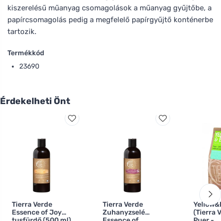
kiszerelésű műanyag csomagolások a műanyag gyűjtőbe, a
papírcsomagolás pedig a megfelelő papírgyűjtő konténerbe
tartozik.
Termékkód
23690
Érdekelheti Önt
Tierra Verde
Tierra Verde
Yellow&
Essence of Joy
Zuhanyzselé
(Tierra 
tusfürdő (500 ml)
Essence of
Puer -