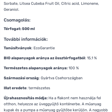
Sorbate, Litsea Cubeba Fruit Oil, Citric acid, Limonene,
Geraniol.
Csomagolás:
Térfogat: 500 ml
További információk:
Tanúsítványok
: EcoGarantie
BIO alapanyagok aránya az össztérfogatból
: 15,1 %
Természetes alapanyagok aránya:
100 %
Származási ország
: Gyártva Csehországban
Illat eredete
: természetes
Újrahasznosítás módja:
Ha a flakont nem használja fel
otthon, helyezze az üveggyűjtő konténerbe. A műanyag
kupak és a pumpa a műanyag gyűjtőbe kerüljön. A nagyobb