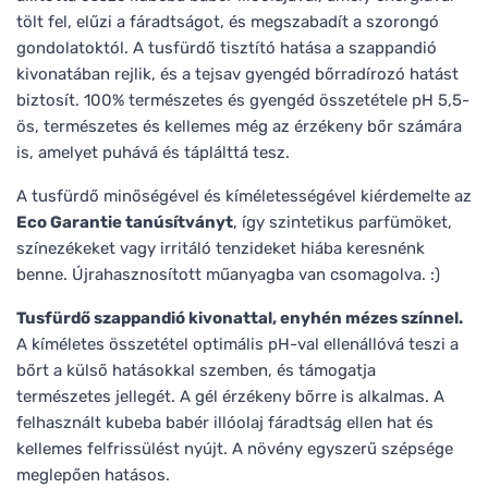
tölt fel, elűzi a fáradtságot, és megszabadít a szorongó
gondolatoktól. A tusfürdő tisztító hatása a szappandió
kivonatában rejlik, és a tejsav gyengéd bőrradírozó hatást
biztosít. 100% természetes és gyengéd összetétele pH 5,5-
ös, természetes és kellemes még az érzékeny bőr számára
is, amelyet puhává és táplálttá tesz.
A tusfürdő minőségével és kíméletességével kiérdemelte az
Eco Garantie tanúsítványt
, így szintetikus parfümöket,
színezékeket vagy irritáló tenzideket hiába keresnénk
benne. Újrahasznosított műanyagba van csomagolva. :)
Tusfürdő szappandió kivonattal, enyhén mézes színnel.
A kíméletes összetétel optimális pH-val ellenállóvá teszi a
bőrt a külső hatásokkal szemben, és támogatja
természetes jellegét. A gél érzékeny bőrre is alkalmas. A
felhasznált kubeba babér illóolaj fáradtság ellen hat és
kellemes felfrissülést nyújt. A növény egyszerű szépsége
meglepően hatásos.