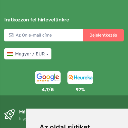
Iratkozzon fel hírlevelünkre
Bejelentkezés
Magyar / EUR
4,7/5
97%
Másnapra és ingyenesen
Ingyenes szállítás a következő összeg felett: 80 EUR
Az oldal sütiket