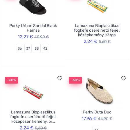
Perky Urban Sandal Black
Lamazuna Bioplasztikus
Hamsa
fogkefe cserélhető fejjel,
középkemény, sárga
12,27 €
40,90 €
2,24 €
5,60 €
36
37
38
42
-60%
-60%
Lamazuna Bioplasztikus
Perky Juta Duo
fogkefe cserélhető fejjel,
17,96 €
44,90 €
közepesen kemény, pi...
2,24 €
5,60 €