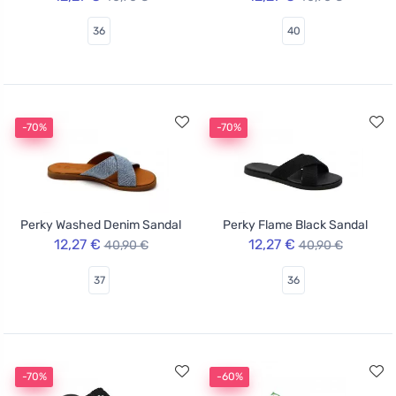
36
40
-70%
-70%
Perky Washed Denim Sandal
Perky Flame Black Sandal
12,27 €
12,27 €
40,90 €
40,90 €
37
36
-70%
-60%