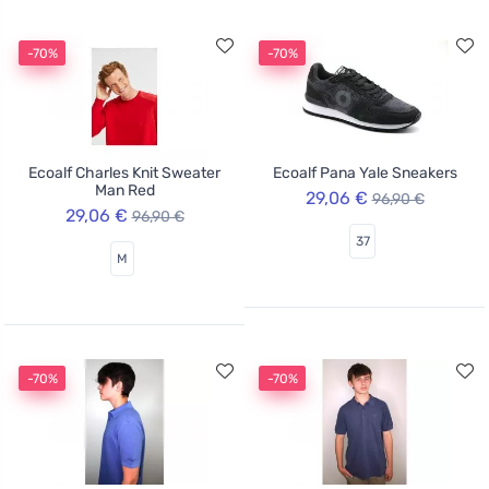
-70%
-70%
Ecoalf Charles Knit Sweater
Ecoalf Pana Yale Sneakers
Man Red
29,06 €
96,90 €
29,06 €
96,90 €
37
M
-70%
-70%