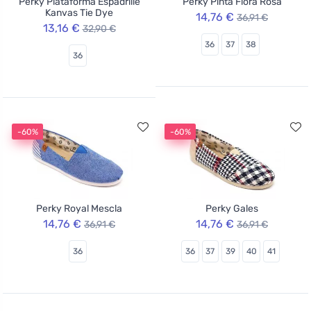
Perky Plataforma Espadrille
Perky Pinta Flora Rosa
Kanvas Tie Dye
14,76 €
36,91 €
13,16 €
32,90 €
36
37
38
36
-60%
-60%
Perky Royal Mescla
Perky Gales
14,76 €
14,76 €
36,91 €
36,91 €
36
36
37
39
40
41