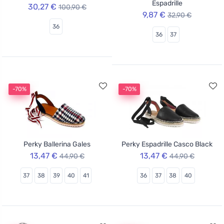
Espadrille
30,27 €
100,90 €
9,87 €
32,90 €
36
36
37
-70%
-70%
Perky Ballerina Gales
Perky Espadrille Casco Black
13,47 €
13,47 €
44,90 €
44,90 €
37
38
39
40
41
36
37
38
40