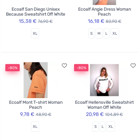
Ecoalf San Diego Unisex
Ecoalf Angie Dress Woman
Because Sweatshirt Off White
Peach
15,38 €
16,18 €
76,90 €
80,90 €
XL
S
M
L
XL
-80%
-80%
Ecoalf Mont T-shirt Woman
Ecoalf Hellensville Sweatshirt
Peach
Woman Off White
9,78 €
20,98 €
48,90 €
104,89 €
XL
S
L
XL