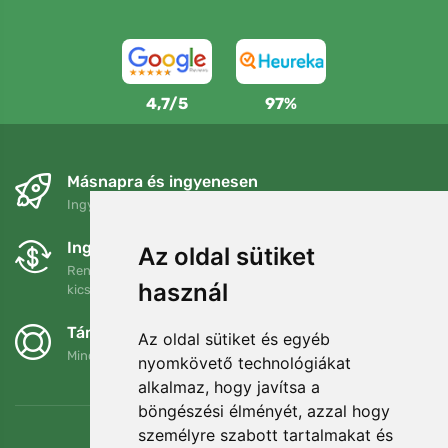
4,7/5
97%
Másnapra és ingyenesen
Ingyenes szállítás a következő összeg felett: 80 EUR
Ingyenes csere és visszaküldés
Az oldal sütiket
Rendelését 90 napon belül bármikor visszaküldheti vagy
használ
kicserélheti.
Támogatjuk a Trees.org-ot
Az oldal sütiket és egyéb
Minden megrendelésért ültetünk egy fát! Bővebben
Rólunk
.
nyomkövető technológiákat
alkalmaz, hogy javítsa a
böngészési élményét, azzal hogy
személyre szabott tartalmakat és