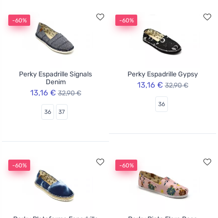
-60%
-60%
Perky Espadrille Signals
Perky Espadrille Gypsy
Denim
13,16 €
32,90 €
13,16 €
32,90 €
36
36
37
-60%
-60%