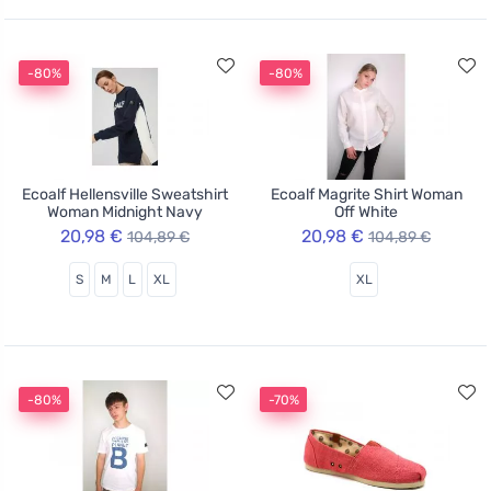
-80%
-80%
Ecoalf Hellensville Sweatshirt
Ecoalf Magrite Shirt Woman
Woman Midnight Navy
Off White
20,98 €
20,98 €
104,89 €
104,89 €
S
M
L
XL
XL
-80%
-70%