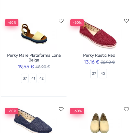
-60%
-60%
Perky Mare Plataforma Lona
Perky Rustic Red
Beige
13,16 €
32,90 €
19,55 €
48,90 €
37
40
37
41
42
-60%
-60%