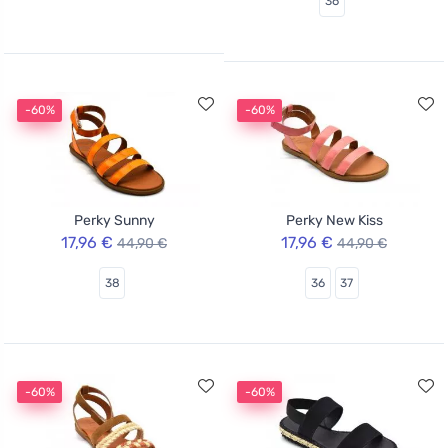
36
-60%
-60%
Perky Sunny
Perky New Kiss
17,96 €
17,96 €
44,90 €
44,90 €
38
36
37
-60%
-60%