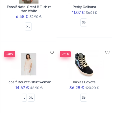
Ecoalf Natal Great B T-shirt
Perky Goibana
Man White
11,07 €
36,91 €
6,58 €
32,90 €
36
XL
-70%
-70%
Ecoalf Mount t-shirt woman
Inkkas Coyote
14,67 €
36,28 €
48,90 €
120,90 €
L
XL
36