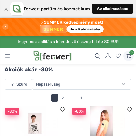
×
Ferwer: parfüm és kozmetikum
Az alkalmazásba
⚡
SUMMER kedvezmény most!
×
SUMMER
Az alkalmazásba
Ingyenes szállítás a következő összeg felett: 80 EUR
0
Akciók akár -80%
Szűrő
1
2
…
11
-80%
-80%