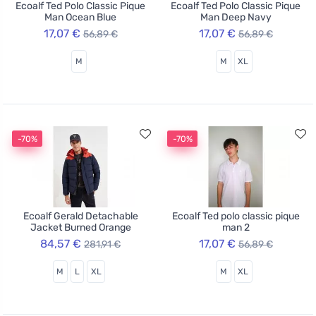
Ecoalf Ted Polo Classic Pique
Ecoalf Ted Polo Classic Pique
Man Ocean Blue
Man Deep Navy
17,07 €
17,07 €
56,89 €
56,89 €
M
M
XL
-70%
-70%
Ecoalf Gerald Detachable
Ecoalf Ted polo classic pique
Jacket Burned Orange
man 2
84,57 €
17,07 €
281,91 €
56,89 €
M
L
XL
M
XL