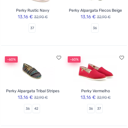
Perky Rustic Navy
Perky Alpargata Flecos Beige
13,16 €
13,16 €
32,90 €
32,90 €
37
36
-60%
-60%
Perky Alpargata Tribal Stripes
Perky Vermelho
13,16 €
13,16 €
32,90 €
32,90 €
36
42
36
37