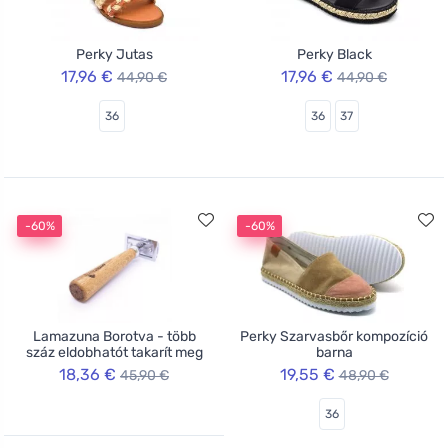
Perky Jutas
Perky Black
17,96 €
17,96 €
44,90 €
44,90 €
36
36
37
-60%
-60%
Lamazuna Borotva - több
Perky Szarvasbőr kompozíció
száz eldobhatót takarít meg
barna
18,36 €
19,55 €
45,90 €
48,90 €
36